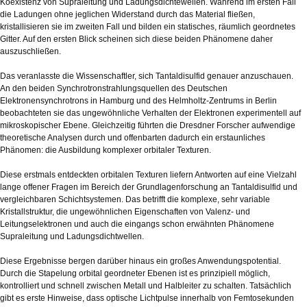
Koexistenz von Supraleitung und Ladungsdichtewellen. Während im ersten Fall
die Ladungen ohne jeglichen Widerstand durch das Material fließen,
kristallisieren sie im zweiten Fall und bilden ein statisches, räumlich geordnetes
Gitter. Auf den ersten Blick scheinen sich diese beiden Phänomene daher
auszuschließen.
Das veranlasste die Wissenschaftler, sich Tantaldisulfid genauer anzuschauen.
An den beiden Synchrotronstrahlungsquellen des Deutschen
Elektronensynchrotrons in Hamburg und des Helmholtz-Zentrums in Berlin
beobachteten sie das ungewöhnliche Verhalten der Elektronen experimentell auf
mikroskopischer Ebene. Gleichzeitig führten die Dresdner Forscher aufwendige
theoretische Analysen durch und offenbarten dadurch ein erstaunliches
Phänomen: die Ausbildung komplexer orbitaler Texturen.
Diese erstmals entdeckten orbitalen Texturen liefern Antworten auf eine Vielzahl
lange offener Fragen im Bereich der Grundlagenforschung an Tantaldisulfid und
vergleichbaren Schichtsystemen. Das betrifft die komplexe, sehr variable
Kristallstruktur, die ungewöhnlichen Eigenschaften von Valenz- und
Leitungselektronen und auch die eingangs schon erwähnten Phänomene
Supraleitung und Ladungsdichtwellen.
Diese Ergebnisse bergen darüber hinaus ein großes Anwendungspotential.
Durch die Stapelung orbital geordneter Ebenen ist es prinzipiell möglich,
kontrolliert und schnell zwischen Metall und Halbleiter zu schalten. Tatsächlich
gibt es erste Hinweise, dass optische Lichtpulse innerhalb von Femtosekunden