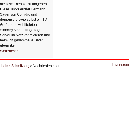
die DNS-Dienste zu umgehen.
Diese Tricks erklärt Hermann
Sauer von Comidio und
demonstriert wie selbst ein TV-
Gerät oder Mobiltelefon im
Standby Modus ungefragt
Server im Netz kontaktieren und
heimlich gesammelte Daten
übermitteln.
HIZ604:
Weiterlesen …
DNS
und
Datenschutz
Impressum
Heinz-Schmitz.org
Nachrichtenleser