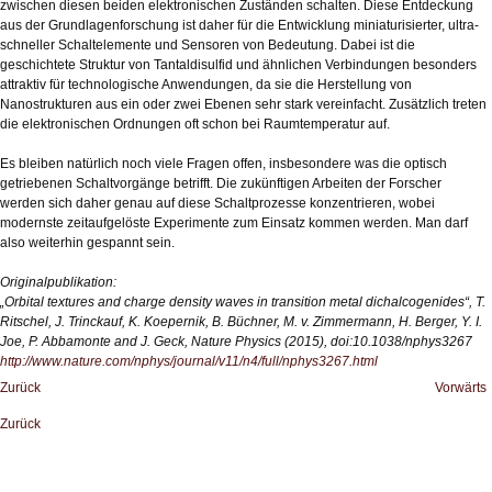
zwischen diesen beiden elektronischen Zuständen schalten. Diese Entdeckung
aus der Grundlagenforschung ist daher für die Entwicklung miniaturisierter, ultra-
schneller Schaltelemente und Sensoren von Bedeutung. Dabei ist die
geschichtete Struktur von Tantaldisulfid und ähnlichen Verbindungen besonders
attraktiv für technologische Anwendungen, da sie die Herstellung von
Nanostrukturen aus ein oder zwei Ebenen sehr stark vereinfacht. Zusätzlich treten
die elektronischen Ordnungen oft schon bei Raumtemperatur auf.
Es bleiben natürlich noch viele Fragen offen, insbesondere was die optisch
getriebenen Schaltvorgänge betrifft. Die zukünftigen Arbeiten der Forscher
werden sich daher genau auf diese Schaltprozesse konzentrieren, wobei
modernste zeitaufgelöste Experimente zum Einsatz kommen werden. Man darf
also weiterhin gespannt sein.
Originalpublikation:
„Orbital textures and charge density waves in transition metal dichalcogenides“, T.
Ritschel, J. Trinckauf, K. Koepernik, B. Büchner, M. v. Zimmermann, H. Berger, Y. I.
Joe, P. Abbamonte and J. Geck, Nature Physics (2015), doi:10.1038/nphys3267
http://www.nature.com/nphys/journal/v11/n4/full/nphys3267.html
Zurück
Vorwärts
Zurück