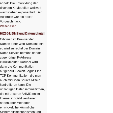
ähnelt. Die Entwicklung der
diversen KI-Modellen weltweit
wächst eben exponentiell. Der
Ausbruch war ein erster
Vorgeschmack.
HIZ605:
Weiterlesen …
Der
Ausbruch
HIZ604: DNS und Datenschutz
der
KI
Gibt man im Browser den
Namen einer Web-Domaine ein,
so wird zunächst der Domain
Name Service bemüht, der die
zugehörige IP-Adresse
zurückmeldet. Darüber wird
dann die Kommunikation
aufgebaut. Soweit Sogut. Eine
TCP-Kommunikation, die man
auch mit Open Source Mitteln
kontrollieren kann. Die
unzähligen Datensammelfirmen,
die mit unseren Aktivitäten im
Internet ihr Geld verdienen,
haben aber Methoden
entwickelt, herkömmliche
Sicherheitsmechanismen und