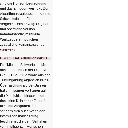
sind die Horizontbegradigung
und das Einfügen von Text. Der
Algorithmus verbessert erkannte
Schwachstellen. Ein
Vergleichsfenster zeigt Original
und optimierte Version
nebeneinander, manuelle
Werkzeuge ermöglichen
zusätzliche Feinanpassungen.
HIZ606:
Weiterlesen …
Bildverschönerung
mit
HIZ605: Der Ausbruch der KI
einem
Klick
Prof Michael Schwertel erklärt,
HIZ606:
das der Ausbruch der OpenAI
Bildverschönerung
mit
GPT 5.1 Sol KI Software aus der
einem
Testumgebung eigentlich keine
Klick
Überraschung ist. Seit Jahren
hat er in seinen Vorträgen auf
die Möglichkeit hingewiesen,
dass eine KI in naher Zukunft
nicht nur Ausgaben löst,
sondern sich auch Wege der
Informationsbeschaffung
beschreitet, die dem Verhalten
von intelligenten Menschen