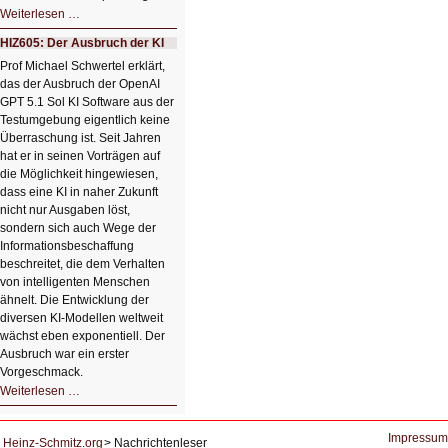
HIZ606:
Weiterlesen …
Bildverschönerung
mit
HIZ605: Der Ausbruch der KI
einem
Klick
Prof Michael Schwertel erklärt,
HIZ606:
das der Ausbruch der OpenAI
Bildverschönerung
mit
GPT 5.1 Sol KI Software aus der
einem
Testumgebung eigentlich keine
Klick
Überraschung ist. Seit Jahren
hat er in seinen Vorträgen auf
die Möglichkeit hingewiesen,
dass eine KI in naher Zukunft
nicht nur Ausgaben löst,
sondern sich auch Wege der
Informationsbeschaffung
beschreitet, die dem Verhalten
von intelligenten Menschen
ähnelt. Die Entwicklung der
diversen KI-Modellen weltweit
wächst eben exponentiell. Der
Ausbruch war ein erster
Vorgeschmack.
HIZ605:
Weiterlesen …
Der
Ausbruch
der
KI
Impressum
Heinz-Schmitz.org
Nachrichtenleser