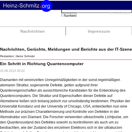
Suchbegriffe
Interessant
Suchen
Nachrichten
Impressum
Nachrichten, Gerüchte, Meldungen und Berichte aus der IT-Szene
Redaktion: Heinz Schmitz
Ein Schritt in Richtung Quantencomputer
15.08.2014 00:02
Diamanten mit vereinzelten Unregelmäßigkeiten in der sonst regelmäßigen
atomaren Struktur, sogenannte Defekte, gelten aufgrund ihrer
Quanteneigenschaften als aussichtsreiche Kandidaten für die Entwicklung des
Quantencomputers. Die Struktur und Eigenschaften dieser Defekte auf
Atomebene ließen sich bislang jedoch nur unvollständig bestimmen. Physiker der
Universität Konstanz und der University of Chicago, USA, entwickelten nun eine
Methode zur präzisen Charakterisierung und Kontrolle von Defekten in der
Atomstruktur von Diamant. Die Forscher verwenden ultraschnelle Lichtpulse, um
den Quantenzustand des Defektes sowohl zu kontrollieren als auch um zu
beobachten, wie der Zustand des einzelnen Elektrons sich in der ultrakurzen