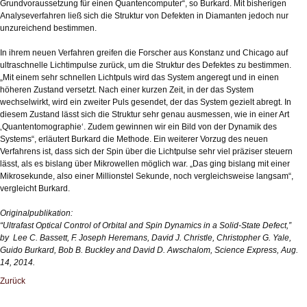
Grundvoraussetzung für einen Quantencomputer“, so Burkard. Mit bisherigen
Analyseverfahren ließ sich die Struktur von Defekten in Diamanten jedoch nur
unzureichend bestimmen.
In ihrem neuen Verfahren greifen die Forscher aus Konstanz und Chicago auf
ultraschnelle Lichtimpulse zurück, um die Struktur des Defektes zu bestimmen.
„Mit einem sehr schnellen Lichtpuls wird das System angeregt und in einen
höheren Zustand versetzt. Nach einer kurzen Zeit, in der das System
wechselwirkt, wird ein zweiter Puls gesendet, der das System gezielt abregt. In
diesem Zustand lässt sich die Struktur sehr genau ausmessen, wie in einer Art
‚Quantentomographie‘. Zudem gewinnen wir ein Bild von der Dynamik des
Systems“, erläutert Burkard die Methode. Ein weiterer Vorzug des neuen
Verfahrens ist, dass sich der Spin über die Lichtpulse sehr viel präziser steuern
lässt, als es bislang über Mikrowellen möglich war. „Das ging bislang mit einer
Mikrosekunde, also einer Millionstel Sekunde, noch vergleichsweise langsam“,
vergleicht Burkard.
Originalpublikation:
“Ultrafast Optical Control of Orbital and Spin Dynamics in a Solid-State Defect,”
by Lee C. Bassett, F. Joseph Heremans, David J. Christle, Christopher G. Yale,
Guido Burkard, Bob B. Buckley and David D. Awschalom, Science Express, Aug.
14, 2014.
Zurück