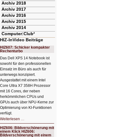
Archiv 2018
Archiv 2017
Archiv 2016
Archiv 2015
Archiv 2014
Computer:Club²
HIZ-InVideo Beiträge
HIZ607: Schicker kompakter
Rechenturbo
Das Dell XPS 14 Notebook ist
sowohl für den professionellen
Einsatz im Büro als auch für
unterwegs konzipiert.
Ausgestattet mit einem Intel
Core Ultra X7 358H Prozessor
mit 16 Cores, der neben
herkömmlichen CPUs und
GPUs auch über NPU-Kerne zur
Optimierung von KI-Funktionen
verfügt.
HIZ607:
Weiterlesen …
Schicker
kompakter
HIZ606: Bildverschönerung mit
Rechenturbo
einem Klick HIZ606:
Bildverschönerung mit einem