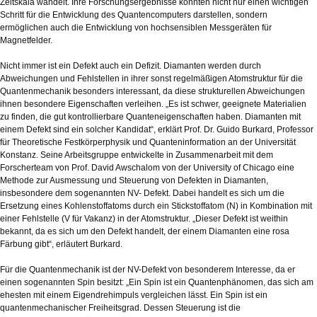
Zeitskala wandelt. Ihre Forschungsergebnisse könnten nicht nur einen wichtigen
Schritt für die Entwicklung des Quantencomputers darstellen, sondern
ermöglichen auch die Entwicklung von hochsensiblen Messgeräten für
Magnetfelder.
Nicht immer ist ein Defekt auch ein Defizit. Diamanten werden durch
Abweichungen und Fehlstellen in ihrer sonst regelmäßigen Atomstruktur für die
Quantenmechanik besonders interessant, da diese strukturellen Abweichungen
ihnen besondere Eigenschaften verleihen. „Es ist schwer, geeignete Materialien
zu finden, die gut kontrollierbare Quanteneigenschaften haben. Diamanten mit
einem Defekt sind ein solcher Kandidat“, erklärt Prof. Dr. Guido Burkard, Professor
für Theoretische Festkörperphysik und Quanteninformation an der Universität
Konstanz. Seine Arbeitsgruppe entwickelte in Zusammenarbeit mit dem
Forscherteam von Prof. David Awschalom von der University of Chicago eine
Methode zur Ausmessung und Steuerung von Defekten in Diamanten,
insbesondere dem sogenannten NV- Defekt. Dabei handelt es sich um die
Ersetzung eines Kohlenstoffatoms durch ein Stickstoffatom (N) in Kombination mit
einer Fehlstelle (V für Vakanz) in der Atomstruktur. „Dieser Defekt ist weithin
bekannt, da es sich um den Defekt handelt, der einem Diamanten eine rosa
Färbung gibt“, erläutert Burkard.
Für die Quantenmechanik ist der NV-Defekt von besonderem Interesse, da er
einen sogenannten Spin besitzt: „Ein Spin ist ein Quantenphänomen, das sich am
ehesten mit einem Eigendrehimpuls vergleichen lässt. Ein Spin ist ein
quantenmechanischer Freiheitsgrad. Dessen Steuerung ist die