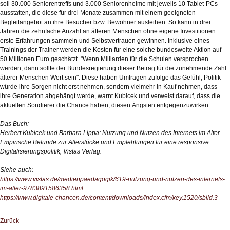
soll 30.000 Seniorentreffs und 3.000 Seniorenheime mit jeweils 10 Tablet-PCs
ausstatten, die diese für drei Monate zusammen mit einem geeigneten
Begleitangebot an ihre Besucher bzw. Bewohner ausleihen. So kann in drei
Jahren die zehnfache Anzahl an älteren Menschen ohne eigene Investitionen
erste Erfahrungen sammeln und Selbstvertrauen gewinnen. Inklusive eines
Trainings der Trainer werden die Kosten für eine solche bundesweite Aktion auf
50 Millionen Euro geschätzt. "Wenn Milliarden für die Schulen versprochen
werden, dann sollte der Bundesregierung dieser Betrag für die zunehmende Zahl
älterer Menschen Wert sein". Diese haben Umfragen zufolge das Gefühl, Politik
würde ihre Sorgen nicht erst nehmen, sondern vielmehr in Kauf nehmen, dass
ihre Generation abgehängt werde, warnt Kubicek und verweist darauf, dass die
aktuellen Sondierer die Chance haben, diesen Ängsten entgegenzuwirken.
Das Buch:
Herbert Kubicek und Barbara Lippa: Nutzung und Nutzen des Internets im Alter.
Empirische Befunde zur Alterslücke und Empfehlungen für eine responsive
Digitalisierungspolitik, Vistas Verlag.
Siehe auch:
https://www.vistas.de/medienpaedagogik/619-nutzung-und-nutzen-des-internets-
im-alter-9783891586358.html
https://www.digitale-chancen.de/content/downloads/index.cfm/key.1520/sbild.3
Zurück