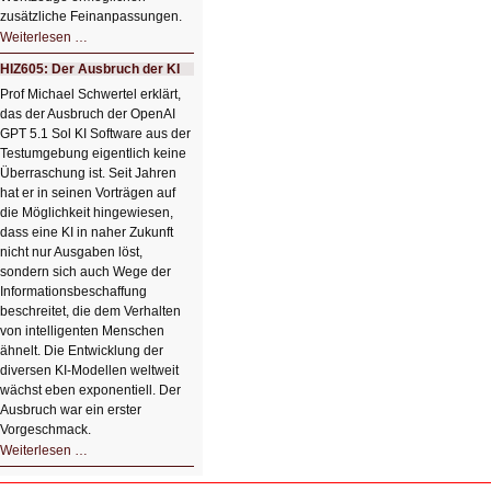
zusätzliche Feinanpassungen.
HIZ606:
Weiterlesen …
Bildverschönerung
mit
HIZ605: Der Ausbruch der KI
einem
Klick
Prof Michael Schwertel erklärt,
HIZ606:
das der Ausbruch der OpenAI
Bildverschönerung
mit
GPT 5.1 Sol KI Software aus der
einem
Testumgebung eigentlich keine
Klick
Überraschung ist. Seit Jahren
hat er in seinen Vorträgen auf
die Möglichkeit hingewiesen,
dass eine KI in naher Zukunft
nicht nur Ausgaben löst,
sondern sich auch Wege der
Informationsbeschaffung
beschreitet, die dem Verhalten
von intelligenten Menschen
ähnelt. Die Entwicklung der
diversen KI-Modellen weltweit
wächst eben exponentiell. Der
Ausbruch war ein erster
Vorgeschmack.
HIZ605:
Weiterlesen …
Der
Ausbruch
der