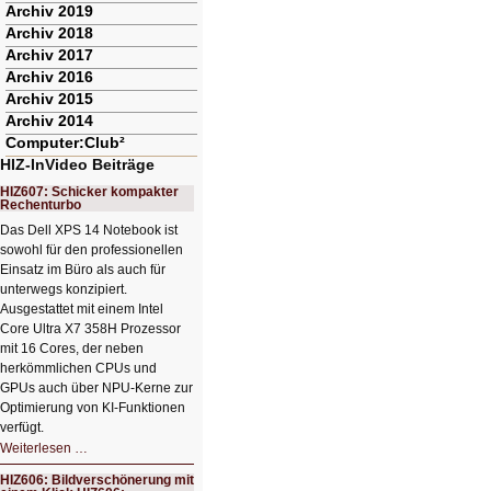
Archiv 2019
Archiv 2018
Archiv 2017
Archiv 2016
Archiv 2015
Archiv 2014
Computer:Club²
HIZ-InVideo Beiträge
HIZ607: Schicker kompakter
Rechenturbo
Das Dell XPS 14 Notebook ist
sowohl für den professionellen
Einsatz im Büro als auch für
unterwegs konzipiert.
Ausgestattet mit einem Intel
Core Ultra X7 358H Prozessor
mit 16 Cores, der neben
herkömmlichen CPUs und
GPUs auch über NPU-Kerne zur
Optimierung von KI-Funktionen
verfügt.
HIZ607:
Weiterlesen …
Schicker
kompakter
HIZ606: Bildverschönerung mit
Rechenturbo