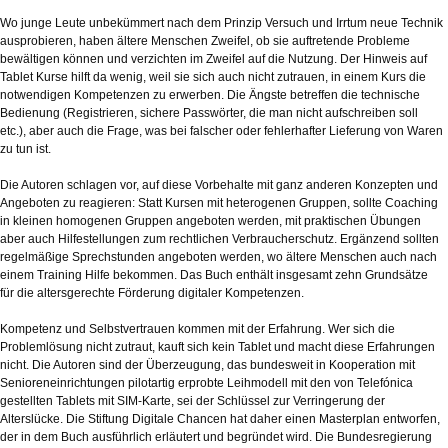
Wo junge Leute unbekümmert nach dem Prinzip Versuch und Irrtum neue Technik
ausprobieren, haben ältere Menschen Zweifel, ob sie auftretende Probleme
bewältigen können und verzichten im Zweifel auf die Nutzung. Der Hinweis auf
Tablet Kurse hilft da wenig, weil sie sich auch nicht zutrauen, in einem Kurs die
notwendigen Kompetenzen zu erwerben. Die Ängste betreffen die technische
Bedienung (Registrieren, sichere Passwörter, die man nicht aufschreiben soll
etc.), aber auch die Frage, was bei falscher oder fehlerhafter Lieferung von Waren
zu tun ist.
Die Autoren schlagen vor, auf diese Vorbehalte mit ganz anderen Konzepten und
Angeboten zu reagieren: Statt Kursen mit heterogenen Gruppen, sollte Coaching
in kleinen homogenen Gruppen angeboten werden, mit praktischen Übungen
aber auch Hilfestellungen zum rechtlichen Verbraucherschutz. Ergänzend sollten
regelmäßige Sprechstunden angeboten werden, wo ältere Menschen auch nach
einem Training Hilfe bekommen. Das Buch enthält insgesamt zehn Grundsätze
für die altersgerechte Förderung digitaler Kompetenzen.
Kompetenz und Selbstvertrauen kommen mit der Erfahrung. Wer sich die
Problemlösung nicht zutraut, kauft sich kein Tablet und macht diese Erfahrungen
nicht. Die Autoren sind der Überzeugung, das bundesweit in Kooperation mit
Senioreneinrichtungen pilotartig erprobte Leihmodell mit den von Telefónica
gestellten Tablets mit SIM-Karte, sei der Schlüssel zur Verringerung der
Alterslücke. Die Stiftung Digitale Chancen hat daher einen Masterplan entworfen,
der in dem Buch ausführlich erläutert und begründet wird. Die Bundesregierung