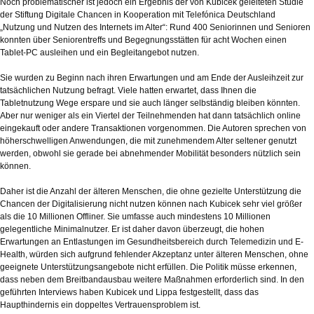
Noch problematischer ist jedoch ein Ergebnis der von Kubicek geleiteten Studie
der Stiftung Digitale Chancen in Kooperation mit Telefónica Deutschland
„Nutzung und Nutzen des Internets im Alter“: Rund 400 Seniorinnen und Senioren
konnten über Seniorentreffs und Begegnungsstätten für acht Wochen einen
Tablet-PC ausleihen und ein Begleitangebot nutzen.
Sie wurden zu Beginn nach ihren Erwartungen und am Ende der Ausleihzeit zur
tatsächlichen Nutzung befragt. Viele hatten erwartet, dass Ihnen die
Tabletnutzung Wege erspare und sie auch länger selbständig bleiben könnten.
Aber nur weniger als ein Viertel der Teilnehmenden hat dann tatsächlich online
eingekauft oder andere Transaktionen vorgenommen. Die Autoren sprechen von
höherschwelligen Anwendungen, die mit zunehmendem Alter seltener genutzt
werden, obwohl sie gerade bei abnehmender Mobilität besonders nützlich sein
können.
Daher ist die Anzahl der älteren Menschen, die ohne gezielte Unterstützung die
Chancen der Digitalisierung nicht nutzen können nach Kubicek sehr viel größer
als die 10 Millionen Offliner. Sie umfasse auch mindestens 10 Millionen
gelegentliche Minimalnutzer. Er ist daher davon überzeugt, die hohen
Erwartungen an Entlastungen im Gesundheitsbereich durch Telemedizin und E-
Health, würden sich aufgrund fehlender Akzeptanz unter älteren Menschen, ohne
geeignete Unterstützungsangebote nicht erfüllen. Die Politik müsse erkennen,
dass neben dem Breitbandausbau weitere Maßnahmen erforderlich sind. In den
geführten Interviews haben Kubicek und Lippa festgestellt, dass das
Haupthindernis ein doppeltes Vertrauensproblem ist.