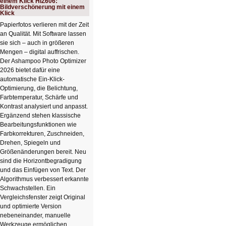
einem Klick HIZ606:
Bildverschönerung mit einem
Klick
Papierfotos verlieren mit der Zeit
an Qualität. Mit Software lassen
sie sich – auch in größeren
Mengen – digital auffrischen.
Der Ashampoo Photo Optimizer
2026 bietet dafür eine
automatische Ein-Klick-
Optimierung, die Belichtung,
Farbtemperatur, Schärfe und
Kontrast analysiert und anpasst.
Ergänzend stehen klassische
Bearbeitungsfunktionen wie
Farbkorrekturen, Zuschneiden,
Drehen, Spiegeln und
Größenänderungen bereit. Neu
sind die Horizontbegradigung
und das Einfügen von Text. Der
Algorithmus verbessert erkannte
Schwachstellen. Ein
Vergleichsfenster zeigt Original
und optimierte Version
nebeneinander, manuelle
Werkzeuge ermöglichen