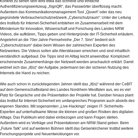
Konkret zu sehen sein wird etwa das schnelle und einfache
Authentifizierungswerkzeug „XignQR“, das Passwörter überflüssig macht.
Außerdem das Kommunikationsmanagement-Tool „Quvert“ oder das neu
gegründete Verbraucherschutznetzwerk „Cyberschutzraum“: Unter der Leitung
des Instituts für Internet-Sicherheit entstehen im Zusammenarbeit mit dem
Ministerium für Innovation, Wissenschaft und Forschung des Landes NRW
Videos, die aufklären, Tipps geben und Hintergründe der IT-Sicherheit erläutern.
Angelehnt an die 70er-Jahre-Fernsehreihe „Der 7. Sinn“ bedient sich
„Cyberschutzraum“ dabei beim Wissen der zahlreichen Experten des
Netzwerkes. Die Videos sollen alle Altersklassen erreichen und sind inhaltlich
verständlich aufgebaut. Die Tipps sind im Alltag leicht anwendbar. Kompliziert
erscheinende Zusammenhänge der Netzwelt werden anschaulich erklärt. Damit
widmet sich das „if(is)“ der Aufgabe, jedermann bei der sicheren Nutzung des
Internets die Hand zu reichen.
Wie auch schon in zurückliegenden Jahren stellt das „if(is)“ während der CeBIT
auf dem Gemeinschaftsstand des Landes Nordrhein-Westfalen aus, wo es viel
Platz für Gespräche und die Präsentation der Projekte hat. Darüber hinaus plant
das Institut für Internet-Sicherheit ein umfangreiches Programm auch abseits des
eigenen Standes. Mit sogenannten „Live-Hackings“ zeigen IT- Sicherheits-
Experten auf unterhaltsame Weise die kleinen und großen Risiken des digitalen
Alltags. Das Publikum wird dabei einbezogen und kann Fragen stellen.
Außerdem wird es Vorträge und Präsentationen am NRW-Stand geben. Beim
„Future Talk“ und auf weiteren Bühnen stellt das Gelsenkirchener Institut weitere
Forschungsprojekte und Neuentwicklungen vor.