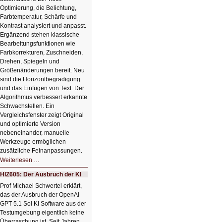
Optimierung, die Belichtung,
Farbtemperatur, Schärfe und
Kontrast analysiert und anpasst.
Ergänzend stehen klassische
Bearbeitungsfunktionen wie
Farbkorrekturen, Zuschneiden,
Drehen, Spiegeln und
Größenänderungen bereit. Neu
sind die Horizontbegradigung
und das Einfügen von Text. Der
Algorithmus verbessert erkannte
Schwachstellen. Ein
Vergleichsfenster zeigt Original
und optimierte Version
nebeneinander, manuelle
Werkzeuge ermöglichen
zusätzliche Feinanpassungen.
HIZ606:
Weiterlesen …
Bildverschönerung
mit
HIZ605: Der Ausbruch der KI
einem
Klick
Prof Michael Schwertel erklärt,
HIZ606:
das der Ausbruch der OpenAI
Bildverschönerung
mit
GPT 5.1 Sol KI Software aus der
einem
Testumgebung eigentlich keine
Klick
Überraschung ist. Seit Jahren