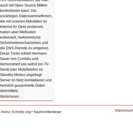
TCP-Kommunikation, die man
auch mit Open Source Mitteln
kontrollieren kann. Die
unzähligen Datensammelfirmen,
die mit unseren Aktivitäten im
Internet ihr Geld verdienen,
haben aber Methoden
entwickelt, herkömmliche
Sicherheitsmechanismen und
die DNS-Dienste zu umgehen.
Diese Tricks erklärt Hermann
Sauer von Comidio und
demonstriert wie selbst ein TV-
Gerät oder Mobiltelefon im
Standby Modus ungefragt
Server im Netz kontaktieren und
heimlich gesammelte Daten
übermitteln.
HIZ604:
Weiterlesen …
DNS
und
Datenschutz
Impressum
Heinz-Schmitz.org
Nachrichtenleser