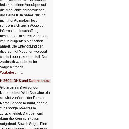
hat er in seinen Vorträgen auf
die Möglichkeit hingewiesen,
dass eine KI in naher Zukunft
nicht nur Ausgaben löst,
sondern sich auch Wege der
Informationsbeschaffung
beschreitet, die dem Verhalten
von intelligenten Menschen
ähnelt. Die Entwicklung der
diversen KI-Modellen weltweit
wächst eben exponentiell. Der
Ausbruch war ein erster
Vorgeschmack.
HIZ605:
Weiterlesen …
Der
Ausbruch
HIZ604: DNS und Datenschutz
der
KI
Gibt man im Browser den
Namen einer Web-Domaine ein,
so wird zunächst der Domain
Name Service bemüht, der die
zugehörige IP-Adresse
zurückmeldet. Darüber wird
dann die Kommunikation
aufgebaut. Soweit Sogut. Eine