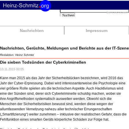
Suchbegriffe
Interessant
Suchen
Nachrichten
Impressum
Nachrichten, Gerüchte, Meldungen und Berichte aus der IT-Szene
Redaktion: Heinz Schmitz
Die sieben Todsünden der Cyberkriminellen
13.11.2015 00:05
Kann man 2015 als das Jahr der Sicherheitslücken bezeichnen, wird 2016 das
Jahr der Cyber-Erpressung. Dabei wird interessanterweise die Psychologie eine
viel größere Rolle spielen als die technischen Aspekte. Auch Hacktivismus wird
eine der Sünden sind, derer sich Cyberkriminelle schuldig machen, wobei sie
ihre Angriffsmethoden systematisch ausweiten werden. Obwohl sich die
Menschen der Sicherheitsrisiken bewusst sind, werden diese wegen der
allumfassenden Vernetzung nahezu aller technischer Errungenschaften
(„Smartifizierung“) weiter zunehmen – inklusive der realistischen Gefahr, dass die
Fehlfunktion eines smarten Geräts körperliche Schäden zur Folge hat.