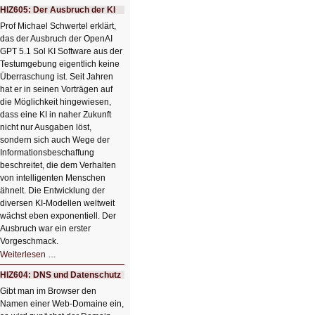
mit
HIZ605: Der Ausbruch der KI
einem
Klick
Prof Michael Schwertel erklärt,
HIZ606:
das der Ausbruch der OpenAI
Bildverschönerung
mit
GPT 5.1 Sol KI Software aus der
einem
Testumgebung eigentlich keine
Klick
Überraschung ist. Seit Jahren
hat er in seinen Vorträgen auf
die Möglichkeit hingewiesen,
dass eine KI in naher Zukunft
nicht nur Ausgaben löst,
sondern sich auch Wege der
Informationsbeschaffung
beschreitet, die dem Verhalten
von intelligenten Menschen
ähnelt. Die Entwicklung der
diversen KI-Modellen weltweit
wächst eben exponentiell. Der
Ausbruch war ein erster
Vorgeschmack.
HIZ605:
Weiterlesen …
Der
Ausbruch
HIZ604: DNS und Datenschutz
der
KI
Gibt man im Browser den
Namen einer Web-Domaine ein,