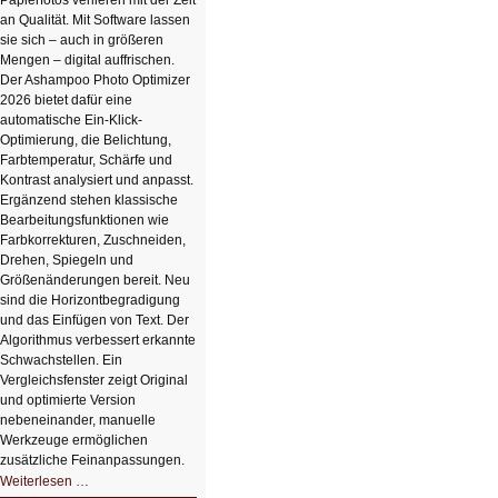
Papierfotos verlieren mit der Zeit
an Qualität. Mit Software lassen
sie sich – auch in größeren
Mengen – digital auffrischen.
Der Ashampoo Photo Optimizer
2026 bietet dafür eine
automatische Ein-Klick-
Optimierung, die Belichtung,
Farbtemperatur, Schärfe und
Kontrast analysiert und anpasst.
Ergänzend stehen klassische
Bearbeitungsfunktionen wie
Farbkorrekturen, Zuschneiden,
Drehen, Spiegeln und
Größenänderungen bereit. Neu
sind die Horizontbegradigung
und das Einfügen von Text. Der
Algorithmus verbessert erkannte
Schwachstellen. Ein
Vergleichsfenster zeigt Original
und optimierte Version
nebeneinander, manuelle
Werkzeuge ermöglichen
zusätzliche Feinanpassungen.
HIZ606:
Weiterlesen …
Bildverschönerung