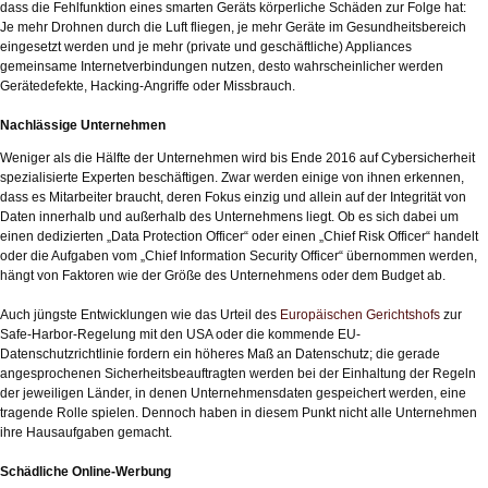
dass die Fehlfunktion eines smarten Geräts körperliche Schäden zur Folge hat:
Je mehr Drohnen durch die Luft fliegen, je mehr Geräte im Gesundheitsbereich
eingesetzt werden und je mehr (private und geschäftliche) Appliances
gemeinsame Internetverbindungen nutzen, desto wahrscheinlicher werden
Gerätedefekte, Hacking-Angriffe oder Missbrauch.
Nachlässige Unternehmen
Weniger als die Hälfte der Unternehmen wird bis Ende 2016 auf Cybersicherheit
spezialisierte Experten beschäftigen. Zwar werden einige von ihnen erkennen,
dass es Mitarbeiter braucht, deren Fokus einzig und allein auf der Integrität von
Daten innerhalb und außerhalb des Unternehmens liegt. Ob es sich dabei um
einen dedizierten „Data Protection Officer“ oder einen „Chief Risk Officer“ handelt
oder die Aufgaben vom „Chief Information Security Officer“ übernommen werden,
hängt von Faktoren wie der Größe des Unternehmens oder dem Budget ab.
Auch jüngste Entwicklungen wie das Urteil des
Europäischen Gerichtshofs
zur
Safe-Harbor-Regelung mit den USA oder die kommende EU-
Datenschutzrichtlinie fordern ein höheres Maß an Datenschutz; die gerade
angesprochenen Sicherheitsbeauftragten werden bei der Einhaltung der Regeln
der jeweiligen Länder, in denen Unternehmensdaten gespeichert werden, eine
tragende Rolle spielen. Dennoch haben in diesem Punkt nicht alle Unternehmen
ihre Hausaufgaben gemacht.
Schädliche Online-Werbung