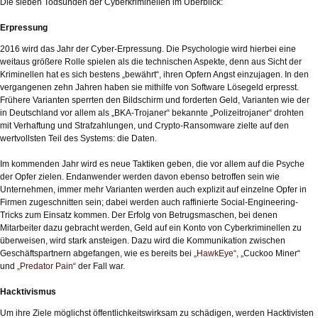
Die sieben Todsünden der Cyberkriminellen im Überblick:
Erpressung
2016 wird das Jahr der Cyber-Erpressung. Die Psychologie wird hierbei eine
weitaus größere Rolle spielen als die technischen Aspekte, denn aus Sicht der
Kriminellen hat es sich bestens „bewährt“, ihren Opfern Angst einzujagen. In den
vergangenen zehn Jahren haben sie mithilfe von Software Lösegeld erpresst.
Frühere Varianten sperrten den Bildschirm und forderten Geld, Varianten wie der
in Deutschland vor allem als „BKA-Trojaner“ bekannte „Polizeitrojaner“ drohten
mit Verhaftung und Strafzahlungen, und Crypto-Ransomware zielte auf den
wertvollsten Teil des Systems: die Daten.
Im kommenden Jahr wird es neue Taktiken geben, die vor allem auf die Psyche
der Opfer zielen. Endanwender werden davon ebenso betroffen sein wie
Unternehmen, immer mehr Varianten werden auch explizit auf einzelne Opfer in
Firmen zugeschnitten sein; dabei werden auch raffinierte Social-Engineering-
Tricks zum Einsatz kommen. Der Erfolg von Betrugsmaschen, bei denen
Mitarbeiter dazu gebracht werden, Geld auf ein Konto von Cyberkriminellen zu
überweisen, wird stark ansteigen. Dazu wird die Kommunikation zwischen
Geschäftspartnern abgefangen, wie es bereits bei
„HawkEye“
, „Cuckoo Miner“
und
„Predator Pain“
der Fall war.
Hacktivismus
Um ihre Ziele möglichst öffentlichkeitswirksam zu schädigen, werden Hacktivisten