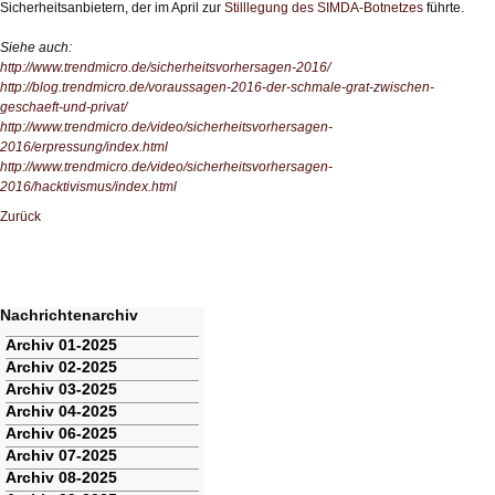
Sicherheitsanbietern, der im April zur
Stilllegung des SIMDA-Botnetzes
führte.
Siehe auch:
http://www.trendmicro.de/sicherheitsvorhersagen-2016/
http://blog.trendmicro.de/voraussagen-2016-der-schmale-grat-zwischen-
geschaeft-und-privat/
http://www.trendmicro.de/video/sicherheitsvorhersagen-
2016/erpressung/index.html
http://www.trendmicro.de/video/sicherheitsvorhersagen-
2016/hacktivismus/index.html
Zurück
Nachrichtenarchiv
Navigation
Archiv 01-2025
überspringen
Archiv 02-2025
Archiv 03-2025
Archiv 04-2025
Archiv 06-2025
Archiv 07-2025
Archiv 08-2025