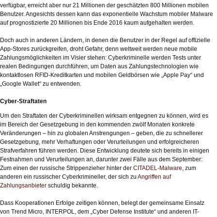
verfügbar, erreicht aber nur 21 Millionen der geschätzten 800 Millionen mobilen
Benutzer. Angesichts dessen kann das exponentielle Wachstum mobiler Malware
auf prognostizierte 20 Millionen bis Ende 2016 kaum aufgehalten werden.
Doch auch in anderen Ländern, in denen die Benutzer in der Regel auf offizielle
App-Stores zurückgreifen, droht Gefahr, denn weltweit werden neue mobile
Zahlungsmöglichkeiten im Visier stehen: Cyberkriminelle werden Tests unter
realen Bedingungen durchführen, um Daten aus Zahlungstechnologien wie
kontaktlosen RFID-Kreditkarten und mobilen Geldbörsen wie „Apple Pay“ und
„Google Wallet“ zu entwenden.
Cyber-Straftaten
Um den Straftaten der Cyberkriminellen wirksam entgegnen zu können, wird es
im Bereich der Gesetzgebung in den kommenden zwölf Monaten konkrete
Veränderungen – hin zu globalen Anstrengungen – geben, die zu schnellerer
Gesetzgebung, mehr Verhaftungen oder Verurteilungen und erfolgreicheren
Strafverfahren führen werden. Diese Entwicklung deutete sich bereits in einigen
Festnahmen und Verurteilungen an, darunter zwei Fälle aus dem September:
Zum einen der russische Strippenzieher hinter der
CITADEL-Malware
, zum
anderen ein russischer Cyberkrimineller, der sich zu
Angriffen auf
Zahlungsanbieter
schuldig bekannte.
Dass Kooperationen Erfolge zeitigen können, belegt der gemeinsame Einsatz
von Trend Micro, INTERPOL, dem „Cyber Defense Institute“ und anderen IT-