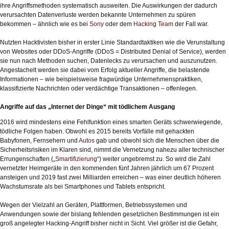
ihre Angriffsmethoden systematisch ausweiten. Die Auswirkungen der dadurch
verursachten Datenverluste werden bekannte Unternehmen zu spüren
bekommen – ähnlich wie es bei
Sony
oder dem
Hacking Team
der Fall war.
Nutzten Hacktivisten bisher in erster Linie Standardtaktiken wie die Verunstaltung
von Websites oder DDoS-Angriffe (DDoS = Distributed Denial of Service), werden
sie nun nach Methoden suchen, Datenlecks zu verursachen und auszunutzen.
Angestachelt werden sie dabei vom Erfolg aktueller Angriffe, die belastende
Informationen – wie beispielsweise fragwürdige Unternehmenspraktiken,
klassifizierte Nachrichten oder verdächtige Transaktionen – offenlegen.
Angriffe auf das „Internet der Dinge“ mit tödlichem Ausgang
2016 wird mindestens eine Fehlfunktion eines smarten Geräts schwerwiegende,
tödliche Folgen haben. Obwohl es 2015 bereits Vorfälle mit gehackten
Babyfonen, Fernsehern und
Autos
gab und obwohl sich die Menschen über die
Sicherheitsrisiken im Klaren sind, nimmt die Vernetzung nahezu aller technischer
Errungenschaften („
Smartifizierung
“) weiter ungebremst zu. So wird die Zahl
vernetzter Heimgeräte in den kommenden fünf Jahren jährlich um 67 Prozent
ansteigen und 2019 fast zwei Milliarden erreichen – was einer deutlich höheren
Wachstumsrate als bei Smartphones und Tablets entspricht.
Wegen der Vielzahl an Geräten, Plattformen, Betriebssystemen und
Anwendungen sowie der bislang fehlenden gesetzlichen Bestimmungen ist ein
groß angelegter Hacking-Angriff bisher nicht in Sicht. Viel größer ist die Gefahr,