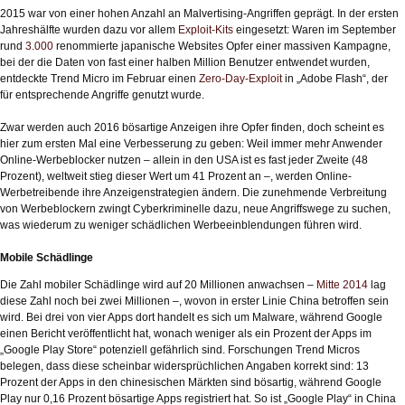
2015 war von einer hohen Anzahl an Malvertising-Angriffen geprägt. In der ersten
Jahreshälfte wurden dazu vor allem
Exploit-Kits
eingesetzt: Waren im September
rund
3.000
renommierte japanische Websites Opfer einer massiven Kampagne,
bei der die Daten von fast einer halben Million Benutzer entwendet wurden,
entdeckte Trend Micro im Februar einen
Zero-Day-Exploit
in „Adobe Flash“, der
für entsprechende Angriffe genutzt wurde.
Zwar werden auch 2016 bösartige Anzeigen ihre Opfer finden, doch scheint es
hier zum ersten Mal eine Verbesserung zu geben: Weil immer mehr Anwender
Online-Werbeblocker nutzen – allein in den USA ist es fast jeder Zweite (48
Prozent), weltweit stieg dieser Wert um 41 Prozent an –, werden Online-
Werbetreibende ihre Anzeigenstrategien ändern. Die zunehmende Verbreitung
von Werbeblockern zwingt Cyberkriminelle dazu, neue Angriffswege zu suchen,
was wiederum zu weniger schädlichen Werbeeinblendungen führen wird.
Mobile Schädlinge
Die Zahl mobiler Schädlinge wird auf 20 Millionen anwachsen –
Mitte 2014
lag
diese Zahl noch bei zwei Millionen –, wovon in erster Linie China betroffen sein
wird. Bei drei von vier Apps dort handelt es sich um Malware, während Google
einen Bericht veröffentlicht hat, wonach weniger als ein Prozent der Apps im
„Google Play Store“ potenziell gefährlich sind. Forschungen Trend Micros
belegen, dass diese scheinbar widersprüchlichen Angaben korrekt sind: 13
Prozent der Apps in den chinesischen Märkten sind bösartig, während Google
Play nur 0,16 Prozent bösartige Apps registriert hat. So ist „Google Play“ in China