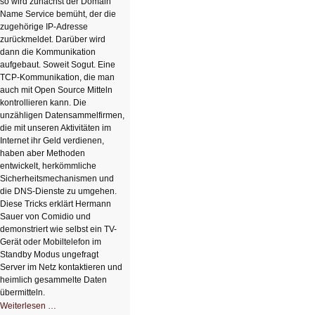
so wird zunächst der Domain
Name Service bemüht, der die
zugehörige IP-Adresse
zurückmeldet. Darüber wird
dann die Kommunikation
aufgebaut. Soweit Sogut. Eine
TCP-Kommunikation, die man
auch mit Open Source Mitteln
kontrollieren kann. Die
unzähligen Datensammelfirmen,
die mit unseren Aktivitäten im
Internet ihr Geld verdienen,
haben aber Methoden
entwickelt, herkömmliche
Sicherheitsmechanismen und
die DNS-Dienste zu umgehen.
Diese Tricks erklärt Hermann
Sauer von Comidio und
demonstriert wie selbst ein TV-
Gerät oder Mobiltelefon im
Standby Modus ungefragt
Server im Netz kontaktieren und
heimlich gesammelte Daten
übermitteln.
HIZ604:
Weiterlesen …
DNS