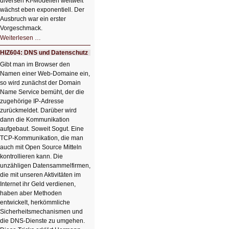
diversen KI-Modellen weltweit
wächst eben exponentiell. Der
Ausbruch war ein erster
Vorgeschmack.
HIZ605:
Weiterlesen …
Der
Ausbruch
HIZ604: DNS und Datenschutz
der
KI
Gibt man im Browser den
Namen einer Web-Domaine ein,
so wird zunächst der Domain
Name Service bemüht, der die
zugehörige IP-Adresse
zurückmeldet. Darüber wird
dann die Kommunikation
aufgebaut. Soweit Sogut. Eine
TCP-Kommunikation, die man
auch mit Open Source Mitteln
kontrollieren kann. Die
unzähligen Datensammelfirmen,
die mit unseren Aktivitäten im
Internet ihr Geld verdienen,
haben aber Methoden
entwickelt, herkömmliche
Sicherheitsmechanismen und
die DNS-Dienste zu umgehen.