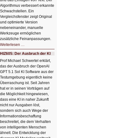
und das Einfügen von Text. Der
Algorithmus verbessert erkannte
Schwachstellen. Ein
Vergleichsfenster zeigt Original
und optimierte Version
nebeneinander, manuelle
Werkzeuge ermöglichen
zusätzliche Feinanpassungen.
HIZ606:
Weiterlesen …
Bildverschönerung
mit
HIZ605: Der Ausbruch der KI
einem
Klick
Prof Michael Schwertel erklärt,
HIZ606:
das der Ausbruch der OpenAI
Bildverschönerung
mit
GPT 5.1 Sol KI Software aus der
einem
Testumgebung eigentlich keine
Klick
Überraschung ist. Seit Jahren
hat er in seinen Vorträgen auf
die Möglichkeit hingewiesen,
dass eine KI in naher Zukunft
nicht nur Ausgaben löst,
sondern sich auch Wege der
Informationsbeschaffung
beschreitet, die dem Verhalten
von intelligenten Menschen
ähnelt. Die Entwicklung der