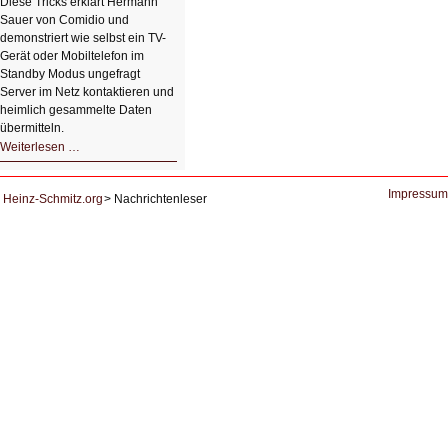
Diese Tricks erklärt Hermann
Sauer von Comidio und
demonstriert wie selbst ein TV-
Gerät oder Mobiltelefon im
Standby Modus ungefragt
Server im Netz kontaktieren und
heimlich gesammelte Daten
übermitteln.
HIZ604:
Weiterlesen …
DNS
und
Datenschutz
Impressum
Heinz-Schmitz.org
Nachrichtenleser