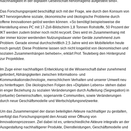
Nachhaltigkeit in der digitalen Gesellschaft hervorragend aufgestellt sind«.
Das Forschungsprojekt beschäftigt sich mit der Frage, wie durch den Konsum von
IKT hervorgerufene soziale, ökonomische und ökologische Probleme durch
offene Innovationen gelöst werden können. »So benötigt beispielsweise die
Herstellung eines PC mit 17-Zoll-Bildschirm 1,8 Tonnen Rohstoffe, 50 Prozent der
IKT werden zudem bisher noch nicht recycelt. Dies wird im Zusammenhang mit
der immer kürzer werdenden Nutzungsdauer vieler Geräte zunehmend zum
Problem. Gerade einmal durchschnittlich 2,5 Jahre wird ein Mobiltelefon heute
noch genutzt. Diese Probleme lassen sich nicht losgelöst von ökonomischen und
sozialen Zusammenhängen beheben«, erklärt Prof. Teuteberg den Hintergrund
zur Projektidee.
Im Zuge einer nachhaltigen Entwicklung ist die Wissenschaft daher zunehmend
gefordert, Abhängigkeiten zwischen Informations- und
Kommunikationstechnologie, menschlichem Verhalten und unserer Umwelt neu
zu hinterfragen. Die ökologischen Folgen des »Digitalen Lebens« stehen dabei
in enger Beziehung zu sozialen Veränderungen durch Aufteilung (Segregation) in
(virtuelle) Gemeinschaften, sogenannte Communities, sowie Veränderungen
durch neue Geschäftsmodelle und Wertschöpfungsnetzwerke.
Um das Zusammenspiel der daran beteiligten Akteure nachhaltiger zu gestalten,
verfolgt das Forschungsprojekt den Ansatz einer Öffnung von
Innovationsprozessen. Ziel dabei ist es, unterschiedliche Akteure integrativ an der
Ausgestaltung nachhaltigerer Produkte, Dienstleistungen, Geschäftsmodelle und