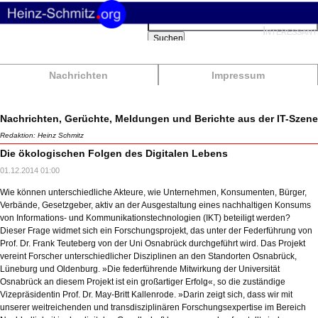
Suchbegriffe
Interessant
Suchen
Nachrichten
Impressum
Nachrichten, Gerüchte, Meldungen und Berichte aus der IT-Szene
Redaktion: Heinz Schmitz
Die ökologischen Folgen des Digitalen Lebens
01.12.2014 01:00
Wie können unterschiedliche Akteure, wie Unternehmen, Konsumenten, Bürger,
Verbände, Gesetzgeber, aktiv an der Ausgestaltung eines nachhaltigen Konsums
von Informations- und Kommunikationstechnologien (IKT) beteiligt werden?
Dieser Frage widmet sich ein Forschungsprojekt, das unter der Federführung von
Prof. Dr. Frank Teuteberg von der Uni Osnabrück durchgeführt wird. Das Projekt
vereint Forscher unterschiedlicher Disziplinen an den Standorten Osnabrück,
Lüneburg und Oldenburg. »Die federführende Mitwirkung der Universität
Osnabrück an diesem Projekt ist ein großartiger Erfolg«, so die zuständige
Vizepräsidentin Prof. Dr. May-Britt Kallenrode. »Darin zeigt sich, dass wir mit
unserer weitreichenden und transdisziplinären Forschungsexpertise im Bereich