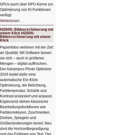
GPUs auch über NPU-Kerne zur
Optimierung von KI-Funktionen
verfügt.
HIZ607:
Weiterlesen …
Schicker
kompakter
HIZ606: Bildverschönerung mit
Rechenturbo
einem Klick HIZ606:
Bildverschönerung mit einem
Klick
Papierfotos verlieren mit der Zeit
an Qualität. Mit Software lassen
sie sich – auch in größeren
Mengen – digital auffrischen.
Der Ashampoo Photo Optimizer
2026 bietet dafür eine
automatische Ein-Klick-
Optimierung, die Belichtung,
Farbtemperatur, Schärfe und
Kontrast analysiert und anpasst.
Ergänzend stehen klassische
Bearbeitungsfunktionen wie
Farbkorrekturen, Zuschneiden,
Drehen, Spiegeln und
Größenänderungen bereit. Neu
sind die Horizontbegradigung
und das Einfügen von Text. Der