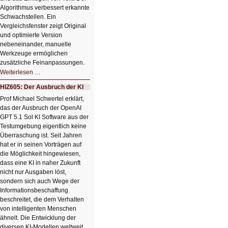
Algorithmus verbessert erkannte
Schwachstellen. Ein
Vergleichsfenster zeigt Original
und optimierte Version
nebeneinander, manuelle
Werkzeuge ermöglichen
zusätzliche Feinanpassungen.
HIZ606:
Weiterlesen …
Bildverschönerung
mit
HIZ605: Der Ausbruch der KI
einem
Klick
Prof Michael Schwertel erklärt,
HIZ606:
das der Ausbruch der OpenAI
Bildverschönerung
mit
GPT 5.1 Sol KI Software aus der
einem
Testumgebung eigentlich keine
Klick
Überraschung ist. Seit Jahren
hat er in seinen Vorträgen auf
die Möglichkeit hingewiesen,
dass eine KI in naher Zukunft
nicht nur Ausgaben löst,
sondern sich auch Wege der
Informationsbeschaffung
beschreitet, die dem Verhalten
von intelligenten Menschen
ähnelt. Die Entwicklung der
diversen KI-Modellen weltweit