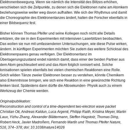
Elektronenbewegung. Wenn sie nämlich die Intensität des Blitzes erhöhen,
verschieben sich die Zeitpunkte, zu denen sich die Elektronen nahe am Atomkern
beziehungsweise weiter weg davon aufhalten. Wie sich der Rhythmus und damit
die Choreographie des Elektronentanzes ändert, halten die Forscher ebenfalls in
einer Bildsequenz fest.
Bisher können Thomas Pfeifer und seine Kollegen noch nicht alle Details
erklären, die sie in den Experimenten mit intensiven Laserblitzen beobachten.
Das wollen sie nun mit umfassenderen Untersuchungen, wie diese Pulse wirken,
ändern. In künftigen Experimenten möchten Sie zudem das weitere Schicksal des
Elektronenpaares genau verfolgen. Der Elektronentanz im
Überlagerungszustand endet nämlich damit, dass einer der beiden Partner aus
dem Atom geschleudert wird und das Atom folglich ionisiert wird. Solche
Ionisationen spielen ebenfalls bei vielen chemischen Reaktionen eine Rolle.
Solch wilden Tänze zweier Elektronen besser zu verstehen, könnte Chemikern
also Erkenntnisse bringen, wie sich eine Reaktion in eine gewünschte Richtung
lenken lässt. Spätestens dann dürfte die Attosekunden- Physik auch zu einem
Werkzeug der Chemie werden.
Originalpublikation:
Reconstruction and control of a time-dependent two-electron wave packet
Christian Ott, Andreas Kaldun, Luca Argenti, Philipp Raith, Kristina Meyer, Martin
Laux, Yizhu Zhang, Alexander Blättermann, Steffen Hagstotz, Thomas Ding,
Robert Heck, Javier Madroñero, Fernando Martín und Thomas Pfeifer Nature,
516, 374–378; doi: 10.1038/nature14026