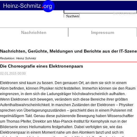
Suchbegriffe
Interessant
Suchen
Nachrichten
Impressum
Nachrichten, Gerüchte, Meldungen und Berichte aus der IT-Szene
Redaktion: Heinz Schmitz
Die Choreografie eines Elektronenpaars
02.01.2015 00:00
Elektronen sind kaum zu fassen. Den genauen Ort, an dem sie sich in einem
Atom befinden, können Physiker nicht feststellen. Immerhin können sie den Raum
eingrenzen, in dem sich die Ladungsträger höchstwahrscheinlich aufhalten.
Wenn Elektronen sich bewegen, verändern sich diese Bereiche ihrer größten
Aufenthaltswahrscheinlichkeit. In manchen Zuständen der Elektronen – Physiker
sprechen von Überlagerungszuständen – geschieht dies in einem Pulsieren mit
regelmäßigem Takt. Genau diese pulsierende Bewegung haben Wissenschaftler
um Thomas Pfeifer, Direktor am Max-Planck-Institut für Kernphysik nun in der
Bilderserie eines Heliumatoms festgehalten. Dabei verfolgten sie, wie das
Elektronenpaar in einem Moment nahe um den Atomkern tanzt und sich im