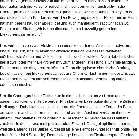
nächsten Augenblick etwas von ihm entfernt. Mit der bloßen Beobachterrolle
begnügten sich die Forscher jedoch nicht, sondern griffen auch aktiv in die
Choreografie der Elektronen ein. So gaben sie gewissermaßen den Rhythmus
des elektronischen Paartanzes vor. „Die Bewegung einzelner Elektronen im Atom
hat man bereits häufiger abgebildet und auch manipuliert“, sagt Christian Ott,
Erstautor der Studie. „Wir haben dies nun für ein kurzzeitig gebundenes
Elektronenpaar erreicht.“
Das Verhalten von zwei Elektronen in einer konzertierten Aktion zu analysieren
und zu steuern, ist zum einen für Physiker hilfreich, die besser verstehen
möchten, wie Atome und Moleküle mit Licht wechselwirken. Denn dabei mischen
meist zwei oder mehr Elektronen mit. Zum anderen ist es für die Chemie nützlich,
Elektronenpaare dirigieren zu können. Denn die typische chemische Bindung
besteht aus einem Elektronenpaar, sodass Chemiker fast immer mindestens zwei
Elektronen bewegen müssen, wenn sie eine molekulare Verbindung knüpfen
oder lösen möchten.
Um die Choreografie der Elektronen in einem Heliumatom zu filmen und zu
steuern, schicken die Heidelberger Physiker zwei Laserpulse durch eine Zelle mit
Heliumgas. Dabei kommt es nicht nur auf die Energie, also die Farbe der Blitze
an, sondern auch auf deren Intensität und auf den Abstand zwischen ihnen. Mit
einem ultravioletten Blitz befördern die Forscher die Elektronen des Heliums
zunächst in den ultraschnell pulsierenden Zustand. Dies gelingt Ihnen aber nur,
weil die Dauer dieses Blitzes kürzer ist als eine Femtosekunde (der Millionste Teil
einer Milliardstel Sekunde). Denn solange benötigt das Elektronenpaar für einen