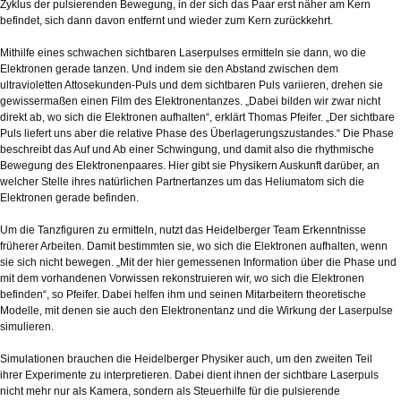
Zyklus der pulsierenden Bewegung, in der sich das Paar erst näher am Kern
befindet, sich dann davon entfernt und wieder zum Kern zurückkehrt.
Mithilfe eines schwachen sichtbaren Laserpulses ermitteln sie dann, wo die
Elektronen gerade tanzen. Und indem sie den Abstand zwischen dem
ultravioletten Attosekunden-Puls und dem sichtbaren Puls variieren, drehen sie
gewissermaßen einen Film des Elektronentanzes. „Dabei bilden wir zwar nicht
direkt ab, wo sich die Elektronen aufhalten“, erklärt Thomas Pfeifer. „Der sichtbare
Puls liefert uns aber die relative Phase des Überlagerungszustandes.“ Die Phase
beschreibt das Auf und Ab einer Schwingung, und damit also die rhythmische
Bewegung des Elektronenpaares. Hier gibt sie Physikern Auskunft darüber, an
welcher Stelle ihres natürlichen Partnertanzes um das Heliumatom sich die
Elektronen gerade befinden.
Um die Tanzfiguren zu ermitteln, nutzt das Heidelberger Team Erkenntnisse
früherer Arbeiten. Damit bestimmten sie, wo sich die Elektronen aufhalten, wenn
sie sich nicht bewegen. „Mit der hier gemessenen Information über die Phase und
mit dem vorhandenen Vorwissen rekonstruieren wir, wo sich die Elektronen
befinden“, so Pfeifer. Dabei helfen ihm und seinen Mitarbeitern theoretische
Modelle, mit denen sie auch den Elektronentanz und die Wirkung der Laserpulse
simulieren.
Simulationen brauchen die Heidelberger Physiker auch, um den zweiten Teil
ihrer Experimente zu interpretieren. Dabei dient ihnen der sichtbare Laserpuls
nicht mehr nur als Kamera, sondern als Steuerhilfe für die pulsierende