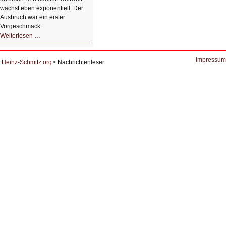
wächst eben exponentiell. Der
Ausbruch war ein erster
Vorgeschmack.
HIZ605:
Weiterlesen …
Der
Ausbruch
der
KI
Impressum
Heinz-Schmitz.org
Nachrichtenleser