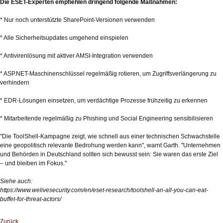
Die ESET-Experten empfiehlen dringend folgende Maßnahmen:
* Nur noch unterstützte SharePoint-Versionen verwenden
* Alle Sicherheitsupdates umgehend einspielen
* Antivirenlösung mit aktiver AMSI-Integration verwenden
* ASP.NET-Maschinenschlüssel regelmäßig rotieren, um Zugriffsverlängerung zu
verhindern
* EDR-Lösungen einsetzen, um verdächtige Prozesse frühzeitig zu erkennen
* Mitarbeitende regelmäßig zu Phishing und Social Engineering sensibilisieren
"Die ToolShell-Kampagne zeigt, wie schnell aus einer technischen Schwachstelle
eine geopolitisch relevante Bedrohung werden kann", warnt Garth. "Unternehmen
und Behörden in Deutschland sollten sich bewusst sein: Sie waren das erste Ziel
– und bleiben im Fokus."
Siehe auch:
https://www.welivesecurity.com/en/eset-research/toolshell-an-all-you-can-eat-
buffet-for-threat-actors/
Zurück