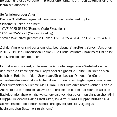
Beispiel für dieses Vorgehen – professionell organisiert, hoch automatisiert und
technisch ausgefeilt.
So funktioniert der Angriff
Die ToolShell-Kampagne nutzt mehrere miteinander verknüpfte
Sicherheitslücken, darunter:
* CVE-2025-53770 (Remote Code Execution)
* CVE-2025-53771 (Server-Spoofing)
* sowie zwei zuvor gepatchte Lücken: CVE-2025-49704 und CVE-2025-49706
Ziel der Angreifer sind vor allem lokal betriebene SharePoint-Server (Versionen
2016, 2019 und Subscription Edition). Die Cloud-Variante SharePoint Online ist
laut Microsoft nicht betroffen.
Einmal kompromittiert, schleusen die Angreifer sogenannte Webshells ein –
darunter die Skripte spinstall0.aspx oder die ghostfile-Reihe – mit denen sich
beliebige Befehle auf dem Server ausführen lassen. Die Angriffe können
außerdem die Zwei-Faktor-Authentifizierung und das Single Sign-on umgehen.
Über Microsoft 365-Dienste wie Outlook, OneDrive oder Teams können sich die
Angreifer dann lateral im Netzwerk ausbreiten. "In einem Fall konnten wir eine
Backdoor identifizieren, die typischerweise von der bekannten chinesischen APT-
Gruppe LuckyMouse eingesetzt wird", so Garth. "Diese Gruppen nutzen neue
Schwachstellen besonders schnell und gezielt, um sich Zugang zu
hochsensiblen Systemen zu sichern."