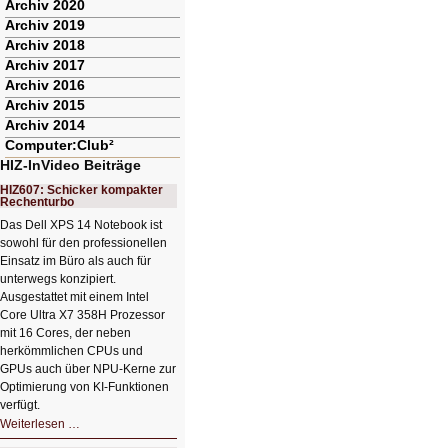
Archiv 2020
Archiv 2019
Archiv 2018
Archiv 2017
Archiv 2016
Archiv 2015
Archiv 2014
Computer:Club²
HIZ-InVideo Beiträge
HIZ607: Schicker kompakter
Rechenturbo
Das Dell XPS 14 Notebook ist
sowohl für den professionellen
Einsatz im Büro als auch für
unterwegs konzipiert.
Ausgestattet mit einem Intel
Core Ultra X7 358H Prozessor
mit 16 Cores, der neben
herkömmlichen CPUs und
GPUs auch über NPU-Kerne zur
Optimierung von KI-Funktionen
verfügt.
HIZ607:
Weiterlesen …
Schicker
kompakter