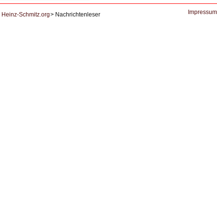
Ausbruch
der
KI
Impressum
Heinz-Schmitz.org
Nachrichtenleser