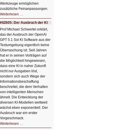
Werkzeuge ermöglichen
zusätzliche Feinanpassungen.
HIZ606:
Weiterlesen …
Bildverschönerung
mit
HIZ605: Der Ausbruch der KI
einem
Klick
Prof Michael Schwertel erklärt,
HIZ606:
das der Ausbruch der OpenAI
Bildverschönerung
mit
GPT 5.1 Sol KI Software aus der
einem
Testumgebung eigentlich keine
Klick
Überraschung ist. Seit Jahren
hat er in seinen Vorträgen auf
die Möglichkeit hingewiesen,
dass eine KI in naher Zukunft
nicht nur Ausgaben löst,
sondern sich auch Wege der
Informationsbeschaffung
beschreitet, die dem Verhalten
von intelligenten Menschen
ähnelt. Die Entwicklung der
diversen KI-Modellen weltweit
wächst eben exponentiell. Der
Ausbruch war ein erster
Vorgeschmack.
HIZ605:
Weiterlesen …
Der