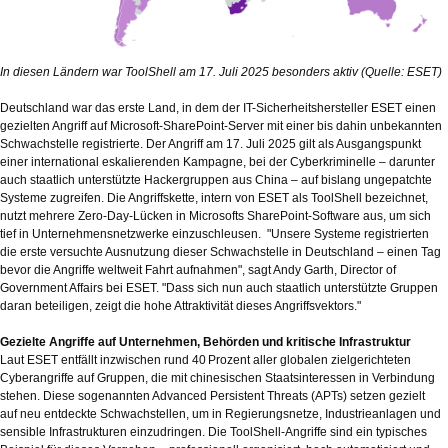
In diesen Ländern war ToolShell am 17. Juli 2025 besonders aktiv (Quelle: ESET)
Deutschland war das erste Land, in dem der IT-Sicherheitshersteller ESET einen
gezielten Angriff auf Microsoft-SharePoint-Server mit einer bis dahin unbekannten
Schwachstelle registrierte. Der Angriff am 17. Juli 2025 gilt als Ausgangspunkt
einer international eskalierenden Kampagne, bei der Cyberkriminelle – darunter
auch staatlich unterstützte Hackergruppen aus China – auf bislang ungepatchte
Systeme zugreifen. Die Angriffskette, intern von ESET als ToolShell bezeichnet,
nutzt mehrere Zero-Day-Lücken in Microsofts SharePoint-Software aus, um sich
tief in Unternehmensnetzwerke einzuschleusen. "Unsere Systeme registrierten
die erste versuchte Ausnutzung dieser Schwachstelle in Deutschland – einen Tag
bevor die Angriffe weltweit Fahrt aufnahmen", sagt Andy Garth, Director of
Government Affairs bei ESET. "Dass sich nun auch staatlich unterstützte Gruppen
daran beteiligen, zeigt die hohe Attraktivität dieses Angriffsvektors."
Gezielte Angriffe auf Unternehmen, Behörden und kritische Infrastruktur
Laut ESET entfällt inzwischen rund 40 Prozent aller globalen zielgerichteten
Cyberangriffe auf Gruppen, die mit chinesischen Staatsinteressen in Verbindung
stehen. Diese sogenannten Advanced Persistent Threats (APTs) setzen gezielt
auf neu entdeckte Schwachstellen, um in Regierungsnetze, Industrieanlagen und
sensible Infrastrukturen einzudringen. Die ToolShell-Angriffe sind ein typisches