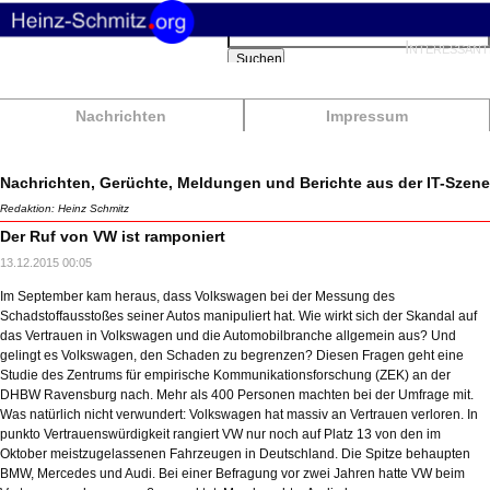
Suchbegriffe
Interessant
Suchen
Nachrichten
Impressum
Nachrichten, Gerüchte, Meldungen und Berichte aus der IT-Szene
Redaktion: Heinz Schmitz
Der Ruf von VW ist ramponiert
13.12.2015 00:05
Im September kam heraus, dass Volkswagen bei der Messung des
Schadstoffausstoßes seiner Autos manipuliert hat. Wie wirkt sich der Skandal auf
das Vertrauen in Volkswagen und die Automobilbranche allgemein aus? Und
gelingt es Volkswagen, den Schaden zu begrenzen? Diesen Fragen geht eine
Studie des Zentrums für empirische Kommunikationsforschung (ZEK) an der
DHBW Ravensburg nach. Mehr als 400 Personen machten bei der Umfrage mit.
Was natürlich nicht verwundert: Volkswagen hat massiv an Vertrauen verloren. In
punkto Vertrauenswürdigkeit rangiert VW nur noch auf Platz 13 von den im
Oktober meistzugelassenen Fahrzeugen in Deutschland. Die Spitze behaupten
BMW, Mercedes und Audi. Bei einer Befragung vor zwei Jahren hatte VW beim