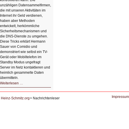
kontrollieren kann. Die
unzähligen Datensammelfirmen,
die mit unseren Aktivitäten im
Internet ihr Geld verdienen,
haben aber Methoden
entwickelt, herkömmliche
Sicherheitsmechanismen und
die DNS-Dienste zu umgehen.
Diese Tricks erklärt Hermann
Sauer von Comidio und
demonstriert wie selbst ein TV-
Gerät oder Mobiltelefon im
Standby Modus ungefragt
Server im Netz kontaktieren und
heimlich gesammelte Daten
übermitteln.
HIZ604:
Weiterlesen …
DNS
und
Datenschutz
Impressum
Heinz-Schmitz.org
Nachrichtenleser