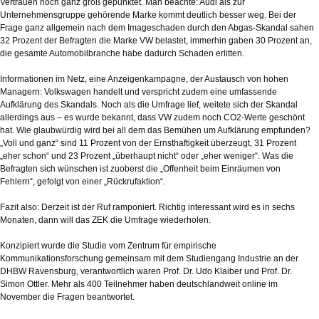
Vertrauen noch ganz groß gepunktet. Man beachte: Audi als zur
Unternehmensgruppe gehörende Marke kommt deutlich besser weg. Bei der
Frage ganz allgemein nach dem Imageschaden durch den Abgas-Skandal sahen
32 Prozent der Befragten die Marke VW belastet, immerhin gaben 30 Prozent an,
die gesamte Automobilbranche habe dadurch Schaden erlitten.
Informationen im Netz, eine Anzeigenkampagne, der Austausch von hohen
Managern: Volkswagen handelt und verspricht zudem eine umfassende
Aufklärung des Skandals. Noch als die Umfrage lief, weitete sich der Skandal
allerdings aus – es wurde bekannt, dass VW zudem noch CO2-Werte geschönt
hat. Wie glaubwürdig wird bei all dem das Bemühen um Aufklärung empfunden?
„Voll und ganz“ sind 11 Prozent von der Ernsthaftigkeit überzeugt, 31 Prozent
„eher schon“ und 23 Prozent „überhaupt nicht“ oder „eher weniger“. Was die
Befragten sich wünschen ist zuoberst die „Offenheit beim Einräumen von
Fehlern“, gefolgt von einer „Rückrufaktion“.
Fazit also: Derzeit ist der Ruf ramponiert. Richtig interessant wird es in sechs
Monaten, dann will das ZEK die Umfrage wiederholen.
Konzipiert wurde die Studie vom Zentrum für empirische
Kommunikationsforschung gemeinsam mit dem Studiengang Industrie an der
DHBW Ravensburg, verantwortlich waren Prof. Dr. Udo Klaiber und Prof. Dr.
Simon Ottler. Mehr als 400 Teilnehmer haben deutschlandweit online im
November die Fragen beantwortet.