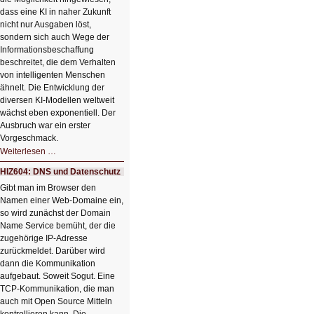
dass eine KI in naher Zukunft
nicht nur Ausgaben löst,
sondern sich auch Wege der
Informationsbeschaffung
beschreitet, die dem Verhalten
von intelligenten Menschen
ähnelt. Die Entwicklung der
diversen KI-Modellen weltweit
wächst eben exponentiell. Der
Ausbruch war ein erster
Vorgeschmack.
HIZ605:
Weiterlesen …
Der
Ausbruch
HIZ604: DNS und Datenschutz
der
KI
Gibt man im Browser den
Namen einer Web-Domaine ein,
so wird zunächst der Domain
Name Service bemüht, der die
zugehörige IP-Adresse
zurückmeldet. Darüber wird
dann die Kommunikation
aufgebaut. Soweit Sogut. Eine
TCP-Kommunikation, die man
auch mit Open Source Mitteln