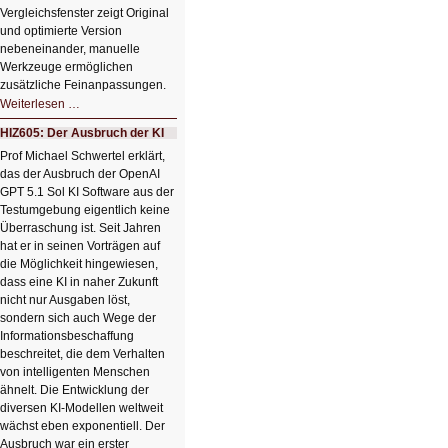
Vergleichsfenster zeigt Original
und optimierte Version
nebeneinander, manuelle
Werkzeuge ermöglichen
zusätzliche Feinanpassungen.
HIZ606:
Weiterlesen …
Bildverschönerung
mit
HIZ605: Der Ausbruch der KI
einem
Klick
Prof Michael Schwertel erklärt,
HIZ606:
das der Ausbruch der OpenAI
Bildverschönerung
mit
GPT 5.1 Sol KI Software aus der
einem
Testumgebung eigentlich keine
Klick
Überraschung ist. Seit Jahren
hat er in seinen Vorträgen auf
die Möglichkeit hingewiesen,
dass eine KI in naher Zukunft
nicht nur Ausgaben löst,
sondern sich auch Wege der
Informationsbeschaffung
beschreitet, die dem Verhalten
von intelligenten Menschen
ähnelt. Die Entwicklung der
diversen KI-Modellen weltweit
wächst eben exponentiell. Der
Ausbruch war ein erster