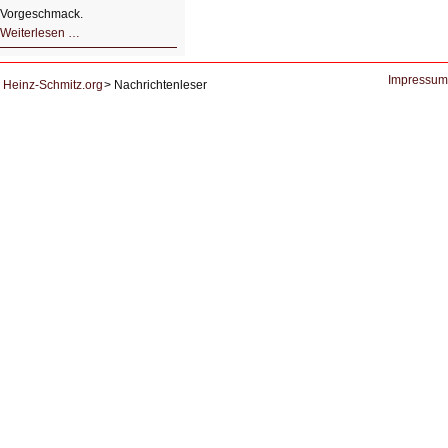
Vorgeschmack.
HIZ605:
Weiterlesen …
Der
Ausbruch
der
KI
Impressum
Heinz-Schmitz.org
Nachrichtenleser