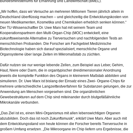
Bundesministeriums für Ernährung und Landwirtschaft (BMEL).
„Wir hoffen, dass wir Versuche an mehreren Millionen Tieren jährlich allein in
Deutschland überflüssig machen – und gleichzeitig die Entwicklungskosten von
neuen Medikamenten, Kosmetika und Chemikalien erheblich senken können.“
Der TU-Wissenschaftler Dr. Uwe Marx hat mit seinem Team und
Kooperationspartnern den Multi-Organ-Chip (MOC) entwickelt, eine
zukunftsweisende Alternative zu Tierversuchen und nachfolgenden Tests an
menschlichen Probanden. Die Forscher am Fachgebiet Medizinische
Biotechnologie haben sich darauf spezialisiert, menschliche Organe und
Organsysteme über lange Zeiten im Mikromaßstab zu züchten.
Dafür nutzen sie nur wenige lebende Zellen, zum Beispiel aus Leber, Gehirn,
Haut, Niere oder Darm, die in organtypischer dreidimensionaler Anordnung
jeweils die komplette Funktion des Organs in kleinerem Maßstab abbilden und
simulieren. Dr. Uwe Marx ist bislang der Einsatz eines Zwei- Organe-Chips für
mehrere unterschiedliche Langzeittestverfahren für Substanzen gelungen, die zur
Anwendung am Menschen vorgesehen sind. Die organähnlichen
Gewebestrukturen auf dem Chip sind miteinander durch blutgefäßähnliche
Mikrokanäle verbunden.
„Das Ziel ist es, einen Mini-Organismus mit allen lebenswichtigen Organen
abzubilden. Doch das ist noch Zukunftsmusik“, erklärt Uwe Marx. Aber auch mit
dem Entwicklungsstand von heute können die Forscher bereits Tierversuche in
großem Umfang ersetzen. „Die Mikroorgane im Chip liefern uns Ergebnisse, die