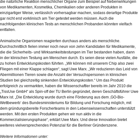
die natürliche Reaktion menschlicher Organe zum Beispiel auf Nebenwirkungen
von Medikamenten, Kosmetika, Chemikalien oder anderen Produkten in
einzigartiger Weise, verlässlich vorhersagbar machen, sodass derartige Produkte
gar nicht erst vorklinisch am Tier getestet werden müssen. Auch die
nachfolgenden klinischen Tests an menschlichen Probanden könnten vielfach
entfallen.
Animalische Organismen reagierten durchaus anders als menschliche.
Durchschnittlich fielen immer noch neun von zehn Kandidaten für Medikamente,
die die Sicherheits- und Wirksamkeitstestungen im Tier bestanden haben, dann
in der klinischen Testung am Menschen durch. Es seien diese vielen Ausfälle, die
zu hohen Entwicklungskosten führten. „Wir können mit unserem Chip also zwei
Fliegen mit einer Klappe schlagen“, sagt Uwe Marx. „Wir reduzieren das Leid von
Abermillionen Tieren sowie die Anzahl der Versuchspersonen in klinischen
Studien bei gleichzeitig sinkenden Entwicklungskosten.“ Um das Produkt
erfolgreich zu vermarkten, haben die Wissenschaftler bereits im Jahr 2010 die
„TissUse GmbH“ als Spin-off der TU Berlin gegründet, deren Geschäftsführer Uwe
Marx ist. „Die Entwicklung wurde durch eine Förderung aus dem ‚GO-Bio-
Wettbewerb‘ des Bundesministeriums für Bildung und Forschung möglich, mit
dem gründungsbereite Forscherteams in den Lebenswissenschaften unterstützt
werden. Mit den ersten Produkten gehen wir nun aktiv in die
Kommerzialisierungsphase“, erklärt Uwe Marx. Und diese Innovation bietet
weiteres vielversprechendes Potenzial für die Berliner Gründerszene.
Weitere Informationen unter: