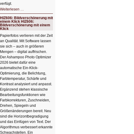
verfügt.
HIZ607:
Weiterlesen …
Schicker
kompakter
HIZ606: Bildverschönerung mit
Rechenturbo
einem Klick HIZ606:
Bildverschönerung mit einem
Klick
Papierfotos verlieren mit der Zeit
an Qualität. Mit Software lassen
sie sich – auch in größeren
Mengen – digital auffrischen.
Der Ashampoo Photo Optimizer
2026 bietet dafür eine
automatische Ein-Klick-
Optimierung, die Belichtung,
Farbtemperatur, Schärfe und
Kontrast analysiert und anpasst.
Ergänzend stehen klassische
Bearbeitungsfunktionen wie
Farbkorrekturen, Zuschneiden,
Drehen, Spiegeln und
Größenänderungen bereit. Neu
sind die Horizontbegradigung
und das Einfügen von Text. Der
Algorithmus verbessert erkannte
Schwachstellen. Ein