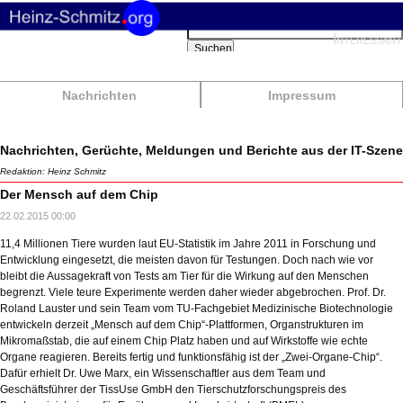
Suchbegriffe
Interessant
Suchen
Nachrichten
Impressum
Nachrichten, Gerüchte, Meldungen und Berichte aus der IT-Szene
Redaktion: Heinz Schmitz
Der Mensch auf dem Chip
22.02.2015 00:00
11,4 Millionen Tiere wurden laut EU-Statistik im Jahre 2011 in Forschung und
Entwicklung eingesetzt, die meisten davon für Testungen. Doch nach wie vor
bleibt die Aussagekraft von Tests am Tier für die Wirkung auf den Menschen
begrenzt. Viele teure Experimente werden daher wieder abgebrochen. Prof. Dr.
Roland Lauster und sein Team vom TU-Fachgebiet Medizinische Biotechnologie
entwickeln derzeit „Mensch auf dem Chip“-Plattformen, Organstrukturen im
Mikromaßstab, die auf einem Chip Platz haben und auf Wirkstoffe wie echte
Organe reagieren. Bereits fertig und funktionsfähig ist der „Zwei-Organe-Chip“.
Dafür erhielt Dr. Uwe Marx, ein Wissenschaftler aus dem Team und
Geschäftsführer der TissUse GmbH den Tierschutzforschungspreis des