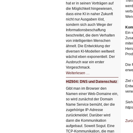
Tren
hat er in seinen Vorträgen auf
werd
die Möglichkeit hingewiesen,
verb
dass eine KI in naher Zukunft
Wen
nicht nur Ausgaben löst,
sondern sich auch Wege der
Komp
Informationsbeschaffung
Ein 
beschreitet, die dem Verhalten
Zusa
von intelligenten Menschen
mite
ähnelt. Die Entwicklung der
Hers
diversen KI-Modellen weltweit
Prod
wächst eben exponentiell. Der
Ausbruch war ein erster
Die 
Vorgeschmack.
erwe
HIZ605:
Weiterlesen …
Der
Ausbruch
Ziel
HIZ604: DNS und Datenschutz
der
Entw
KI
Gibt man im Browser den
verw
Namen einer Web-Domaine ein,
so wird zunächst der Domain
Sieh
Name Service bemüht, der die
http
zugehörige IP-Adresse
zurückmeldet. Darüber wird
dann die Kommunikation
Zurü
aufgebaut. Soweit Sogut. Eine
TCP-Kommunikation, die man