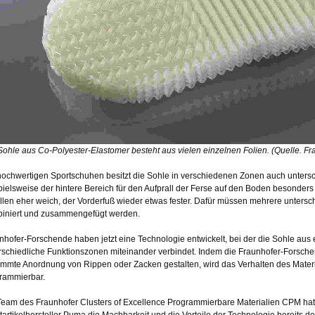
Sohle aus Co-Polyester-Elastomer besteht aus vielen einzelnen Folien. (Quelle. F
hochwertigen Sportschuhen besitzt die Sohle in verschiedenen Zonen auch untersch
pielsweise der hintere Bereich für den Aufprall der Ferse auf den Boden besonders g
llen eher weich, der Vorderfuß wieder etwas fester. Dafür müssen mehrere untersc
iniert und zusammengefügt werden.
nhofer-Forschende haben jetzt eine Technologie entwickelt, bei der die Sohle aus 
rschiedliche Funktionszonen miteinander verbindet. Indem die Fraunhofer-Forschen
immte Anordnung von Rippen oder Zacken gestalten, wird das Verhalten des Mater
rammierbar.
Team des Fraunhofer Clusters of Excellence Programmierbare Materialien CPM h
tartikelhersteller Puma die Machbarkeit und die Vorteile der Technologie bereits dem