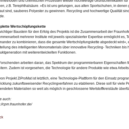
nmethoden und chemischen Prozessen wieder hochwertige Grundchemikalien für 
en, z.B. Terephthalsäure. »Es ist uns gelungen, aus alten Sportschuhen, in denen 
aut sind, sauberes Polyester zu gewinnen. Recycling und hochwertige Qualität sind
de.
lette Wertschöpfungskette
wichtiger Baustein für den Erfolg des Projekts ist die Zusammenarbeit der Fraunh
mmenarbeit mehrerer Institute mit jeweils spezialisierter Expertise ermöglicht es,
inander zu kombinieren, dass die gesamte Wertschöpfungskette abgedeckt wird«, er
tellung des intelligenten Monomaterials über innovative Recycling- Techniken bis 
uktgeneration mit weiterentwickelten Funktionen.
Forschenden arbeiten daran, das Spektrum der programmierbaren Eigenschaften fü
itern. Zudem ist vorgesehen, die Technologie für andere Produkte wie etwa Arbei
 von Projekt ZiProMat ist letztlich, eine Technologie-Plattform für den Einsatz prog
icklung zukunftsweisender Recyclingverfahren zu etablieren. Diese soll für viele P
endeten Materialien so weit als möglich in geschlossene Wertstoffkreisläufe überf
e auch:
s://cpm.fraunhofer.de/
ck