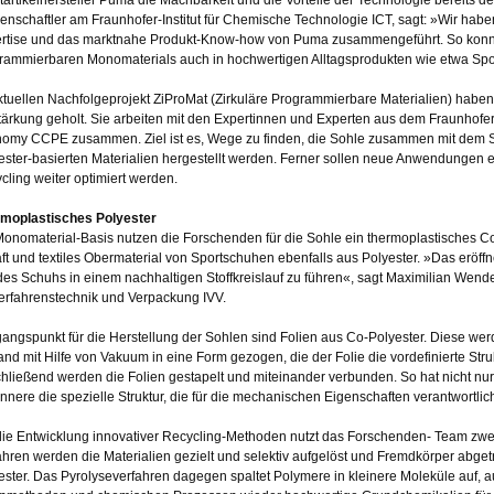
enschaftler am Fraunhofer-Institut für Chemische Technologie ICT, sagt: »Wir habe
rtise und das marktnahe Produkt-Know-how von Puma zusammengeführt. So konnt
rammierbaren Monomaterials auch in hochwertigen Alltagsprodukten wie etwa Sports
ktuellen Nachfolgeprojekt ZiProMat (Zirkuläre Programmierbare Materialien) haben 
tärkung geholt. Sie arbeiten mit den Expertinnen und Experten aus dem Fraunhofer 
omy CCPE zusammen. Ziel ist es, Wege zu finden, die Sohle zusammen mit dem Sc
ester-basierten Materialien hergestellt werden. Ferner sollen neue Anwendungen
cling weiter optimiert werden.
moplastisches Polyester
Monomaterial-Basis nutzen die Forschenden für die Sohle ein thermoplastisches Co
ft und textiles Obermaterial von Sportschuhen ebenfalls aus Polyester. »Das eröffne
 des Schuhs in einem nachhaltigen Stoffkreislauf zu führen«, sagt Maximilian Wende
Verfahrenstechnik und Verpackung IVV.
angspunkt für die Herstellung der Sohlen sind Folien aus Co-Polyester. Diese werd
and mit Hilfe von Vakuum in eine Form gezogen, die der Folie die vordefinierte Stru
hließend werden die Folien gestapelt und miteinander verbunden. So hat nicht nu
Innere die spezielle Struktur, die für die mechanischen Eigenschaften verantwortlich 
die Entwicklung innovativer Recycling-Methoden nutzt das Forschenden- Team zwei 
ahren werden die Materialien gezielt und selektiv aufgelöst und Fremdkörper abget
ester. Das Pyrolyseverfahren dagegen spaltet Polymere in kleinere Moleküle auf, 