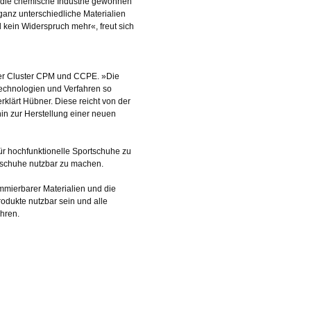
die chemische Industrie gewonnen
ganz unterschiedliche Materialien
 kein Widerspruch mehr«, freut sich
ofer Cluster CPM und CCPE. »Die
 Technologien und Verfahren so
klärt Hübner. Diese reicht von der
hin zur Herstellung einer neuen
r hochfunktionelle Sportschuhe zu
tsschuhe nutzbar zu machen.
rammierbarer Materialien und die
rodukte nutzbar sein und alle
ühren.