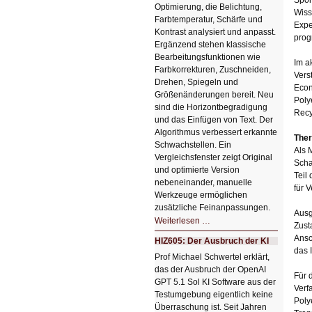
Optimierung, die Belichtung,
Wiss
Farbtemperatur, Schärfe und
Expe
Kontrast analysiert und anpasst.
prog
Ergänzend stehen klassische
Bearbeitungsfunktionen wie
Im a
Farbkorrekturen, Zuschneiden,
Vers
Drehen, Spiegeln und
Econ
Größenänderungen bereit. Neu
Poly
sind die Horizontbegradigung
Recy
und das Einfügen von Text. Der
Algorithmus verbessert erkannte
Ther
Schwachstellen. Ein
Als 
Vergleichsfenster zeigt Original
Scha
und optimierte Version
Teil
nebeneinander, manuelle
für 
Werkzeuge ermöglichen
zusätzliche Feinanpassungen.
Ausg
HIZ606:
Weiterlesen …
Zust
Bildverschönerung
mit
Ansc
HIZ605: Der Ausbruch der KI
einem
das 
Klick
Prof Michael Schwertel erklärt,
HIZ606:
das der Ausbruch der OpenAI
Bildverschönerung
Für 
mit
GPT 5.1 Sol KI Software aus der
einem
Verf
Testumgebung eigentlich keine
Klick
Poly
Überraschung ist. Seit Jahren