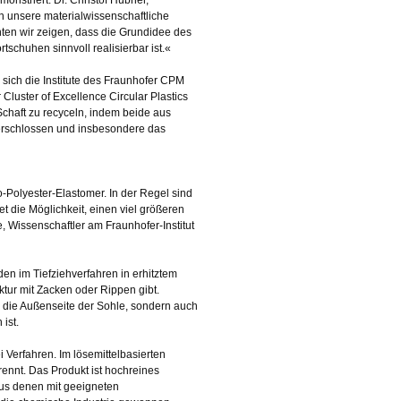
n unsere materialwissenschaftliche
en wir zeigen, dass die Grundidee des
chuhen sinnvoll realisierbar ist.«
sich die Institute des Fraunhofer CPM
Cluster of Excellence Circular Plastics
haft zu recyceln, indem beide aus
 erschlossen und insbesondere das
-Polyester-Elastomer. In der Regel sind
t die Möglichkeit, einen viel größeren
, Wissenschaftler am Fraunhofer-Institut
en im Tiefziehverfahren in erhitztem
ktur mit Zacken oder Rippen gibt.
r die Außenseite der Sohle, sondern auch
ist.
Verfahren. Im lösemittelbasierten
rennt. Das Produkt ist hochreines
aus denen mit geeigneten