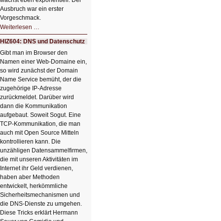
wächst eben exponentiell. Der
Ausbruch war ein erster
Vorgeschmack.
HIZ605:
Weiterlesen …
Der
Ausbruch
HIZ604: DNS und Datenschutz
der
KI
Gibt man im Browser den
Namen einer Web-Domaine ein,
so wird zunächst der Domain
Name Service bemüht, der die
zugehörige IP-Adresse
zurückmeldet. Darüber wird
dann die Kommunikation
aufgebaut. Soweit Sogut. Eine
TCP-Kommunikation, die man
auch mit Open Source Mitteln
kontrollieren kann. Die
unzähligen Datensammelfirmen,
die mit unseren Aktivitäten im
Internet ihr Geld verdienen,
haben aber Methoden
entwickelt, herkömmliche
Sicherheitsmechanismen und
die DNS-Dienste zu umgehen.
Diese Tricks erklärt Hermann