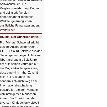
Schwachstellen. Ein
Vergleichsfenster zeigt Original
und optimierte Version
nebeneinander, manuelle
Werkzeuge ermöglichen
zusätzliche Feinanpassungen.
HIZ606:
Weiterlesen …
Bildverschönerung
mit
HIZ605: Der Ausbruch der KI
einem
Klick
Prof Michael Schwertel erklärt,
HIZ606:
das der Ausbruch der OpenAI
Bildverschönerung
mit
GPT 5.1 Sol KI Software aus der
einem
Testumgebung eigentlich keine
Klick
Überraschung ist. Seit Jahren
hat er in seinen Vorträgen auf
die Möglichkeit hingewiesen,
dass eine KI in naher Zukunft
nicht nur Ausgaben löst,
sondern sich auch Wege der
Informationsbeschaffung
beschreitet, die dem Verhalten
von intelligenten Menschen
ähnelt. Die Entwicklung der
diversen KI-Modellen weltweit