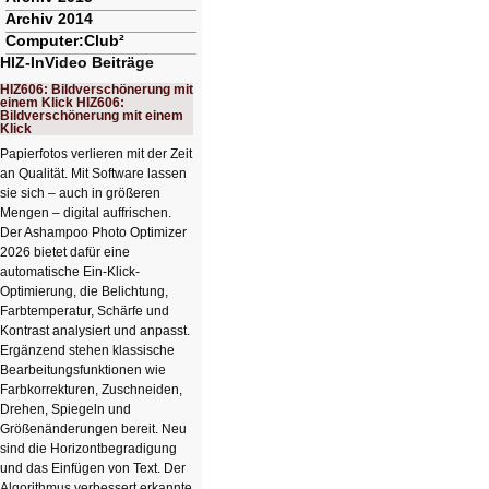
Archiv 2014
Computer:Club²
HIZ-InVideo Beiträge
HIZ606: Bildverschönerung mit
einem Klick HIZ606:
Bildverschönerung mit einem
Klick
Papierfotos verlieren mit der Zeit
an Qualität. Mit Software lassen
sie sich – auch in größeren
Mengen – digital auffrischen.
Der Ashampoo Photo Optimizer
2026 bietet dafür eine
automatische Ein-Klick-
Optimierung, die Belichtung,
Farbtemperatur, Schärfe und
Kontrast analysiert und anpasst.
Ergänzend stehen klassische
Bearbeitungsfunktionen wie
Farbkorrekturen, Zuschneiden,
Drehen, Spiegeln und
Größenänderungen bereit. Neu
sind die Horizontbegradigung
und das Einfügen von Text. Der
Algorithmus verbessert erkannte