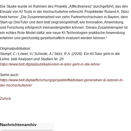
Die Studie wurde im Rahmen des Projekts „AIffectiveness“ durchgeführt, das den
Einsatz von KI-Tools in der Hochschullehre erforscht. Projektleiter Roland A. Stürz
hebt hervor: „Die Zusammenarbeit von zehn Partnerhochschulen in Bayern, dem
Start-up OneTutor und dem bidt zeigt beispielhaft, wie Innovation, Anwendung
und Forschung erfolgreich ineinandergreifen können. Dieses Zusammenspiel ist
ein echtes Role Model dafür, wie neue KI-Technologien praktische Anwendung
erfahren und gleichzeitig gesellschaftlich evaluiert werden können.“
Originalpublikation:
Stumpf, C./ Löwel, V./ Schlude, A./ Stürz, R.A. (2026): Ein KI-Tutor geht in die
Lehre. bidt Analysen und Studien Nr. 20.
https://www.bidt.digital/publikation/ein-ki-tutor-geht-in-die-lehre/
Siehe auch:
https://www.bidt.digital/forschungsprojekt/effektivitaet-generativer-ki-tutoren-in-
der-hochschullehre/
Zurück
Nachrichtenarchiv