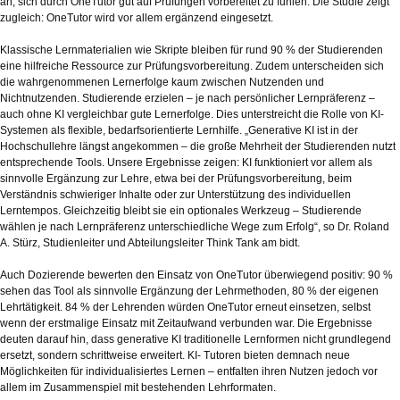
an, sich durch OneTutor gut auf Prüfungen vorbereitet zu fühlen. Die Studie zeigt
zugleich: OneTutor wird vor allem ergänzend eingesetzt.
Klassische Lernmaterialien wie Skripte bleiben für rund 90 % der Studierenden
eine hilfreiche Ressource zur Prüfungsvorbereitung. Zudem unterscheiden sich
die wahrgenommenen Lernerfolge kaum zwischen Nutzenden und
Nichtnutzenden. Studierende erzielen – je nach persönlicher Lernpräferenz –
auch ohne KI vergleichbar gute Lernerfolge. Dies unterstreicht die Rolle von KI-
Systemen als flexible, bedarfsorientierte Lernhilfe. „Generative KI ist in der
Hochschullehre längst angekommen – die große Mehrheit der Studierenden nutzt
entsprechende Tools. Unsere Ergebnisse zeigen: KI funktioniert vor allem als
sinnvolle Ergänzung zur Lehre, etwa bei der Prüfungsvorbereitung, beim
Verständnis schwieriger Inhalte oder zur Unterstützung des individuellen
Lerntempos. Gleichzeitig bleibt sie ein optionales Werkzeug – Studierende
wählen je nach Lernpräferenz unterschiedliche Wege zum Erfolg“, so Dr. Roland
A. Stürz, Studienleiter und Abteilungsleiter Think Tank am bidt.
Auch Dozierende bewerten den Einsatz von OneTutor überwiegend positiv: 90 %
sehen das Tool als sinnvolle Ergänzung der Lehrmethoden, 80 % der eigenen
Lehrtätigkeit. 84 % der Lehrenden würden OneTutor erneut einsetzen, selbst
wenn der erstmalige Einsatz mit Zeitaufwand verbunden war. Die Ergebnisse
deuten darauf hin, dass generative KI traditionelle Lernformen nicht grundlegend
ersetzt, sondern schrittweise erweitert. KI- Tutoren bieten demnach neue
Möglichkeiten für individualisiertes Lernen – entfalten ihren Nutzen jedoch vor
allem im Zusammenspiel mit bestehenden Lehrformaten.