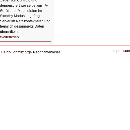
Sauer von Comidio und
demonstriert wie selbst ein TV-
Gerät oder Mobiltelefon im
Standby Modus ungefragt
Server im Netz kontaktieren und
heimlich gesammelte Daten
übermitteln.
HIZ604:
Weiterlesen …
DNS
und
Datenschutz
Impressum
Heinz-Schmitz.org
Nachrichtenleser