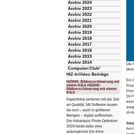
Archiv 2024
Archiv 2023
Archiv 2022
Archiv 2021
Archiv 2020
Archiv 2019
Archiv 2018
Archiv 2017
Archiv 2016
Archiv 2015
Archiv 2014
Die 
Computer:Club²
Moh
HIZ-InVideo Beiträge
Ein 
HIZ606: Bildverschönerung mit
einem Klick HIZ606:
Raum
Bildverschönerung mit einem
Proz
Klick
59 P
Papierfotos verlieren mit der Zeit
einm
an Qualität. Mit Software lassen
ausg
sie sich – auch in größeren
im A
Mengen – digital auffrischen.
Der Ashampoo Photo Optimizer
Smar
2026 bietet dafür eine
Am h
automatische Ein-Klick-
niem