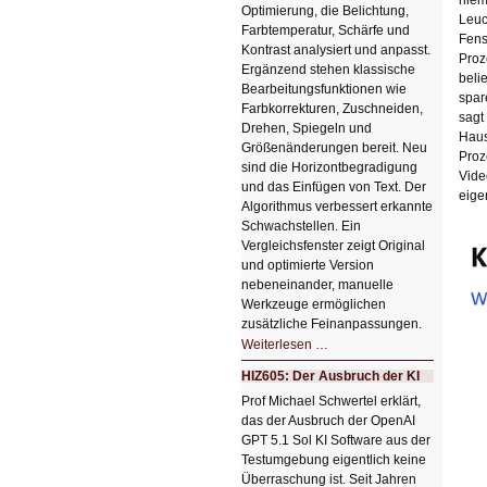
Optimierung, die Belichtung,
Leuc
Farbtemperatur, Schärfe und
Fens
Kontrast analysiert und anpasst.
Proz
Ergänzend stehen klassische
beli
Bearbeitungsfunktionen wie
spar
Farbkorrekturen, Zuschneiden,
sagt
Drehen, Spiegeln und
Haus
Größenänderungen bereit. Neu
Proz
sind die Horizontbegradigung
Vide
und das Einfügen von Text. Der
eige
Algorithmus verbessert erkannte
Schwachstellen. Ein
Vergleichsfenster zeigt Original
und optimierte Version
nebeneinander, manuelle
Werkzeuge ermöglichen
zusätzliche Feinanpassungen.
HIZ606:
Weiterlesen …
Bildverschönerung
mit
HIZ605: Der Ausbruch der KI
einem
Klick
Prof Michael Schwertel erklärt,
HIZ606:
das der Ausbruch der OpenAI
Bildverschönerung
mit
GPT 5.1 Sol KI Software aus der
einem
Testumgebung eigentlich keine
Klick
Überraschung ist. Seit Jahren