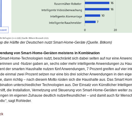
p die Hälfte der Deutschen nutzt Smart-Home-Geräte (Quelle. Bitkom)
endung von Smart-Home-Geräten meistens in Kombination
Smart-Home-Technologien nutzt, beschränkt sich dabei selten auf nur eine Anwe
erinnen und -Nutzer gaben an, sechs oder mehr intelligente Anwendungen zu Hau
ent der smarten Haushalte nutzen fünf Anwendungen, 7 Prozent greifen auf vier in
de einmal zwei Prozent setzen nur eine bis drei solcher Anwendungen in den eig
, dann richtig – nach diesem Motto rüsten sich die Haushalte aus. Das Smart Home 
ination unterschiedlicher Technologien aus. Der Einsatz von Künstlicher Intelligenz
hilft, die Installation, Vernetzung und Steuerung von Smart-Home-Geräten weiter zu
ngen im eigenen Zuhause deutlich nutzerfreundlicher – und damit auch für Mensche
ktiv.“, sagt Rohleder.
ck