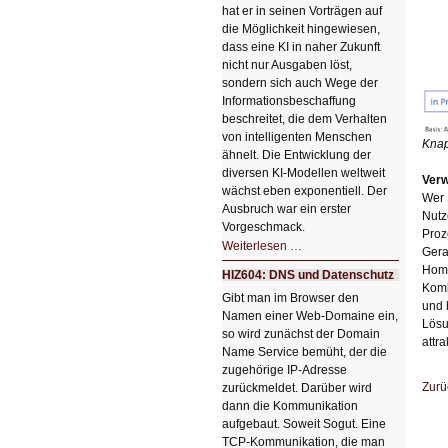
hat er in seinen Vorträgen auf
die Möglichkeit hingewiesen,
dass eine KI in naher Zukunft
nicht nur Ausgaben löst,
sondern sich auch Wege der
Informationsbeschaffung
beschreitet, die dem Verhalten
von intelligenten Menschen
Knap
ähnelt. Die Entwicklung der
diversen KI-Modellen weltweit
Verw
wächst eben exponentiell. Der
Wer 
Ausbruch war ein erster
Nutz
Vorgeschmack.
Proz
HIZ605:
Weiterlesen …
Gera
Der
Ausbruch
Home
HIZ604: DNS und Datenschutz
der
Komb
KI
Gibt man im Browser den
und 
Namen einer Web-Domaine ein,
Lösu
so wird zunächst der Domain
attra
Name Service bemüht, der die
zugehörige IP-Adresse
Zurü
zurückmeldet. Darüber wird
dann die Kommunikation
aufgebaut. Soweit Sogut. Eine
TCP-Kommunikation, die man