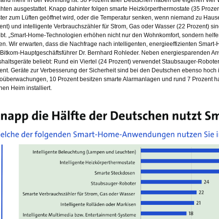
hten ausgestattet. Knapp dahinter folgen smarte Heizkörperthermostate (35 Prozent
ter zum Lüften geöffnet wird, oder die Temperatur senken, wenn niemand zu Hause
ent) und intelligente Verbrauchszähler für Strom, Gas oder Wasser (22 Prozent) s
ebt. „Smart-Home-Technologien erhöhen nicht nur den Wohnkomfort, sondern helfe
en. Wir erwarten, dass die Nachfrage nach intelligenten, energieeffizienten Smart
 Bitkom-Hauptgeschäftsführer Dr. Bernhard Rohleder. Neben energiesparenden A
haltsgeräte beliebt: Rund ein Viertel (24 Prozent) verwendet Staubsauger-Robot
ent. Geräte zur Verbesserung der Sicherheit sind bei den Deutschen ebenso hoch i
oüberwachungen, 10 Prozent besitzen smarte Alarmanlagen und rund 7 Prozent ha
nen Heim installiert.