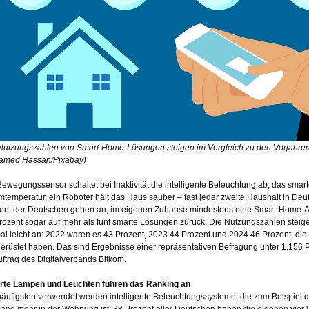
Nutzungszahlen von Smart-Home-Lösungen steigen im Vergleich zu den Vorjahren n
amed Hassan/Pixabay)
Bewegungssensor schaltet bei Inaktivität die intelligente Beleuchtung ab, das smar
temperatur, ein Roboter hält das Haus sauber – fast jeder zweite Haushalt in Deuts
ent der Deutschen geben an, im eigenen Zuhause mindestens eine Smart-Home-A
rozent sogar auf mehr als fünf smarte Lösungen zurück. Die Nutzungszahlen steig
al leicht an: 2022 waren es 43 Prozent, 2023 44 Prozent und 2024 46 Prozent, die
erüstet haben. Das sind Ergebnisse einer repräsentativen Befragung unter 1.156
uftrag des Digitalverbands Bitkom.
te Lampen und Leuchten führen das Ranking an
äufigsten verwendet werden intelligente Beleuchtungssysteme, die zum Beispiel d
and mehr in der Wohnung ist: 38 Prozent aller Deutschen haben die eigenen vier