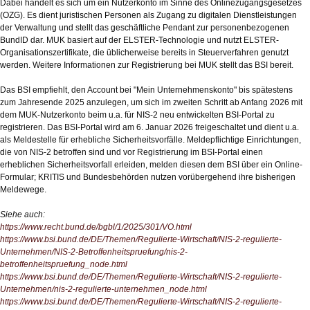
Dabei handelt es sich um ein Nutzerkonto im Sinne des Onlinezugangsgesetzes
(OZG). Es dient juristischen Personen als Zugang zu digitalen Dienstleistungen
der Verwaltung und stellt das geschäftliche Pendant zur personenbezogenen
BundID dar. MUK basiert auf der ELSTER-Technologie und nutzt ELSTER-
Organisationszertifikate, die üblicherweise bereits in Steuerverfahren genutzt
werden. Weitere Informationen zur Registrierung bei MUK stellt das BSI bereit.
Das BSI empfiehlt, den Account bei "Mein Unternehmenskonto" bis spätestens
zum Jahresende 2025 anzulegen, um sich im zweiten Schritt ab Anfang 2026 mit
dem MUK-Nutzerkonto beim u.a. für NIS-2 neu entwickelten BSI-Portal zu
registrieren. Das BSI-Portal wird am 6. Januar 2026 freigeschaltet und dient u.a.
als Meldestelle für erhebliche Sicherheitsvorfälle. Meldepflichtige Einrichtungen,
die von NIS-2 betroffen sind und vor Registrierung im BSI-Portal einen
erheblichen Sicherheitsvorfall erleiden, melden diesen dem BSI über ein Online-
Formular; KRITIS und Bundesbehörden nutzen vorübergehend ihre bisherigen
Meldewege.
Siehe auch:
https://www.recht.bund.de/bgbl/1/2025/301/VO.html
https://www.bsi.bund.de/DE/Themen/Regulierte-Wirtschaft/NIS-2-regulierte-
Unternehmen/NIS-2-Betroffenheitspruefung/nis-2-
betroffenheitspruefung_node.html
https://www.bsi.bund.de/DE/Themen/Regulierte-Wirtschaft/NIS-2-regulierte-
Unternehmen/nis-2-regulierte-unternehmen_node.html
https://www.bsi.bund.de/DE/Themen/Regulierte-Wirtschaft/NIS-2-regulierte-