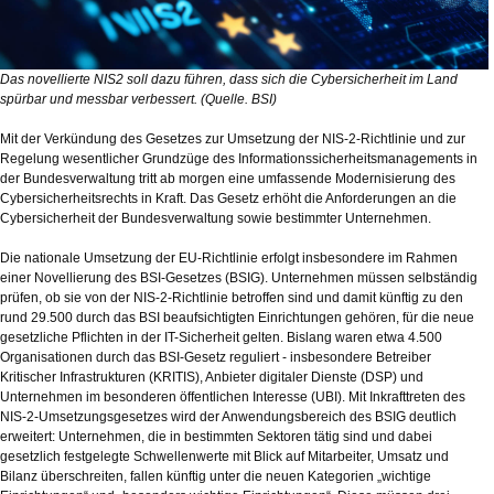
Das novellierte NIS2 soll dazu führen, dass sich die Cybersicherheit im Land
spürbar und messbar verbessert. (Quelle. BSI)
Mit der Verkündung des Gesetzes zur Umsetzung der NIS-2-Richtlinie und zur
Regelung wesentlicher Grundzüge des Informationssicherheitsmanagements in
der Bundesverwaltung tritt ab morgen eine umfassende Modernisierung des
Cybersicherheitsrechts in Kraft. Das Gesetz erhöht die Anforderungen an die
Cybersicherheit der Bundesverwaltung sowie bestimmter Unternehmen.
Die nationale Umsetzung der EU-Richtlinie erfolgt insbesondere im Rahmen
einer Novellierung des BSI-Gesetzes (BSIG). Unternehmen müssen selbständig
prüfen, ob sie von der NIS-2-Richtlinie betroffen sind und damit künftig zu den
rund 29.500 durch das BSI beaufsichtigten Einrichtungen gehören, für die neue
gesetzliche Pflichten in der IT-Sicherheit gelten. Bislang waren etwa 4.500
Organisationen durch das BSI-Gesetz reguliert - insbesondere Betreiber
Kritischer Infrastrukturen (KRITIS), Anbieter digitaler Dienste (DSP) und
Unternehmen im besonderen öffentlichen Interesse (UBI). Mit Inkrafttreten des
NIS-2-Umsetzungsgesetzes wird der Anwendungsbereich des BSIG deutlich
erweitert: Unternehmen, die in bestimmten Sektoren tätig sind und dabei
gesetzlich festgelegte Schwellenwerte mit Blick auf Mitarbeiter, Umsatz und
Bilanz überschreiten, fallen künftig unter die neuen Kategorien „wichtige