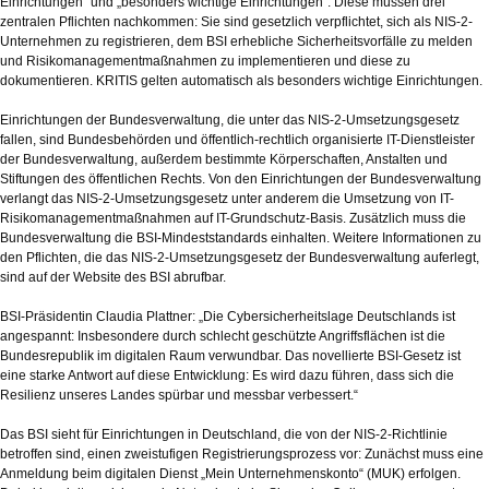
Einrichtungen“ und „besonders wichtige Einrichtungen“. Diese müssen drei
zentralen Pflichten nachkommen: Sie sind gesetzlich verpflichtet, sich als NIS-2-
Unternehmen zu registrieren, dem BSI erhebliche Sicherheitsvorfälle zu melden
und Risikomanagementmaßnahmen zu implementieren und diese zu
dokumentieren. KRITIS gelten automatisch als besonders wichtige Einrichtungen.
Einrichtungen der Bundesverwaltung, die unter das NIS-2-Umsetzungsgesetz
fallen, sind Bundesbehörden und öffentlich-rechtlich organisierte IT-Dienstleister
der Bundesverwaltung, außerdem bestimmte Körperschaften, Anstalten und
Stiftungen des öffentlichen Rechts. Von den Einrichtungen der Bundesverwaltung
verlangt das NIS-2-Umsetzungsgesetz unter anderem die Umsetzung von IT-
Risikomanagementmaßnahmen auf IT-Grundschutz-Basis. Zusätzlich muss die
Bundesverwaltung die BSI-Mindeststandards einhalten. Weitere Informationen zu
den Pflichten, die das NIS-2-Umsetzungsgesetz der Bundesverwaltung auferlegt,
sind auf der Website des BSI abrufbar.
BSI-Präsidentin Claudia Plattner: „Die Cybersicherheitslage Deutschlands ist
angespannt: Insbesondere durch schlecht geschützte Angriffsflächen ist die
Bundesrepublik im digitalen Raum verwundbar. Das novellierte BSI-Gesetz ist
eine starke Antwort auf diese Entwicklung: Es wird dazu führen, dass sich die
Resilienz unseres Landes spürbar und messbar verbessert.“
Das BSI sieht für Einrichtungen in Deutschland, die von der NIS-2-Richtlinie
betroffen sind, einen zweistufigen Registrierungsprozess vor: Zunächst muss eine
Anmeldung beim digitalen Dienst „Mein Unternehmenskonto“ (MUK) erfolgen.