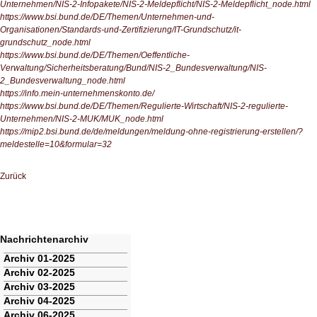
Unternehmen/NIS-2-Infopakete/NIS-2-Meldepflicht/NIS-2-Meldepflicht_node.html
https://www.bsi.bund.de/DE/Themen/Unternehmen-und-
Organisationen/Standards-und-Zertifizierung/IT-Grundschutz/it-
grundschutz_node.html
https://www.bsi.bund.de/DE/Themen/Oeffentliche-
Verwaltung/Sicherheitsberatung/Bund/NIS-2_Bundesverwaltung/NIS-
2_Bundesverwaltung_node.html
https://info.mein-unternehmenskonto.de/
https://www.bsi.bund.de/DE/Themen/Regulierte-Wirtschaft/NIS-2-regulierte-
Unternehmen/NIS-2-MUK/MUK_node.html
https://mip2.bsi.bund.de/de/meldungen/meldung-ohne-registrierung-erstellen/?
meldestelle=10&formular=32
Zurück
Nachrichtenarchiv
Navigation
Archiv 01-2025
überspringen
Archiv 02-2025
Archiv 03-2025
Archiv 04-2025
Archiv 06-2025