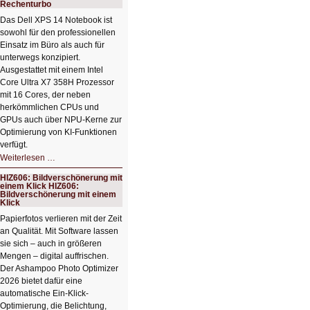
Rechenturbo
Das Dell XPS 14 Notebook ist
sowohl für den professionellen
Einsatz im Büro als auch für
unterwegs konzipiert.
Ausgestattet mit einem Intel
Core Ultra X7 358H Prozessor
mit 16 Cores, der neben
herkömmlichen CPUs und
GPUs auch über NPU-Kerne zur
Optimierung von KI-Funktionen
verfügt.
HIZ607:
Weiterlesen …
Schicker
kompakter
HIZ606: Bildverschönerung mit
Rechenturbo
einem Klick HIZ606:
Bildverschönerung mit einem
Klick
Papierfotos verlieren mit der Zeit
an Qualität. Mit Software lassen
sie sich – auch in größeren
Mengen – digital auffrischen.
Der Ashampoo Photo Optimizer
2026 bietet dafür eine
automatische Ein-Klick-
Optimierung, die Belichtung,