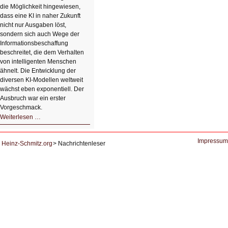
die Möglichkeit hingewiesen,
dass eine KI in naher Zukunft
nicht nur Ausgaben löst,
sondern sich auch Wege der
Informationsbeschaffung
beschreitet, die dem Verhalten
von intelligenten Menschen
ähnelt. Die Entwicklung der
diversen KI-Modellen weltweit
wächst eben exponentiell. Der
Ausbruch war ein erster
Vorgeschmack.
HIZ605:
Weiterlesen …
Der
Ausbruch
der
KI
Impressum
Heinz-Schmitz.org
Nachrichtenleser