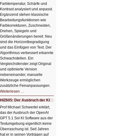
Farbtemperatur, Schärfe und
Kontrast analysiert und anpasst.
Ergänzend stehen klassische
Bearbeitungsfunktionen wie
Farbkorrekturen, Zuschneiden,
Drehen, Spiegeln und
Größenänderungen bereit. Neu
sind die Horizontbegradigung
und das Einfügen von Text. Der
Algorithmus verbessert erkannte
Schwachstellen. Ein
Vergleichsfenster zeigt Original
und optimierte Version
nebeneinander, manuelle
Werkzeuge ermöglichen
zusätzliche Feinanpassungen.
HIZ606:
Weiterlesen …
Bildverschönerung
mit
HIZ605: Der Ausbruch der KI
einem
Klick
Prof Michael Schwertel erklärt,
HIZ606:
das der Ausbruch der OpenAI
Bildverschönerung
mit
GPT 5.1 Sol KI Software aus der
einem
Testumgebung eigentlich keine
Klick
Überraschung ist. Seit Jahren
hat er in seinen Vorträgen auf