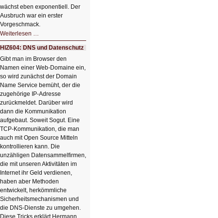
wächst eben exponentiell. Der
Ausbruch war ein erster
Vorgeschmack.
HIZ605:
Weiterlesen …
Der
Ausbruch
HIZ604: DNS und Datenschutz
der
KI
Gibt man im Browser den
Namen einer Web-Domaine ein,
so wird zunächst der Domain
Name Service bemüht, der die
zugehörige IP-Adresse
zurückmeldet. Darüber wird
dann die Kommunikation
aufgebaut. Soweit Sogut. Eine
TCP-Kommunikation, die man
auch mit Open Source Mitteln
kontrollieren kann. Die
unzähligen Datensammelfirmen,
die mit unseren Aktivitäten im
Internet ihr Geld verdienen,
haben aber Methoden
entwickelt, herkömmliche
Sicherheitsmechanismen und
die DNS-Dienste zu umgehen.
Diese Tricks erklärt Hermann