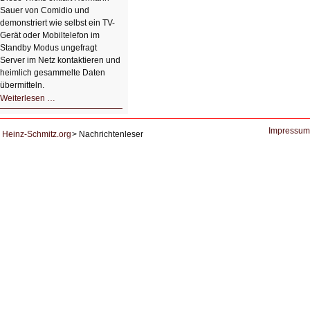
Sauer von Comidio und
demonstriert wie selbst ein TV-
Gerät oder Mobiltelefon im
Standby Modus ungefragt
Server im Netz kontaktieren und
heimlich gesammelte Daten
übermitteln.
HIZ604:
Weiterlesen …
DNS
und
Datenschutz
Impressum
Heinz-Schmitz.org
Nachrichtenleser