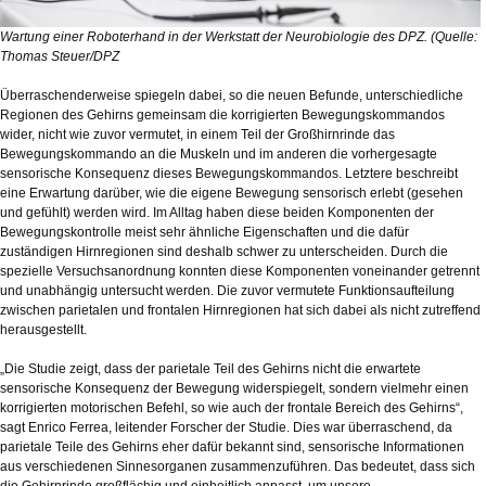
Wartung einer Roboterhand in der Werkstatt der Neurobiologie des DPZ. (Quelle:
Thomas Steuer/DPZ
Überraschenderweise spiegeln dabei, so die neuen Befunde, unterschiedliche
Regionen des Gehirns gemeinsam die korrigierten Bewegungskommandos
wider, nicht wie zuvor vermutet, in einem Teil der Großhirnrinde das
Bewegungskommando an die Muskeln und im anderen die vorhergesagte
sensorische Konsequenz dieses Bewegungskommandos. Letztere beschreibt
eine Erwartung darüber, wie die eigene Bewegung sensorisch erlebt (gesehen
und gefühlt) werden wird. Im Alltag haben diese beiden Komponenten der
Bewegungskontrolle meist sehr ähnliche Eigenschaften und die dafür
zuständigen Hirnregionen sind deshalb schwer zu unterscheiden. Durch die
spezielle Versuchsanordnung konnten diese Komponenten voneinander getrennt
und unabhängig untersucht werden. Die zuvor vermutete Funktionsaufteilung
zwischen parietalen und frontalen Hirnregionen hat sich dabei als nicht zutreffend
herausgestellt.
„Die Studie zeigt, dass der parietale Teil des Gehirns nicht die erwartete
sensorische Konsequenz der Bewegung widerspiegelt, sondern vielmehr einen
korrigierten motorischen Befehl, so wie auch der frontale Bereich des Gehirns“,
sagt Enrico Ferrea, leitender Forscher der Studie. Dies war überraschend, da
parietale Teile des Gehirns eher dafür bekannt sind, sensorische Informationen
aus verschiedenen Sinnesorganen zusammenzuführen. Das bedeutet, dass sich