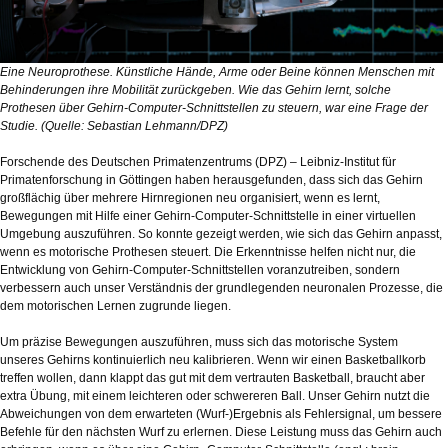
Eine Neuroprothese. Künstliche Hände, Arme oder Beine können Menschen mit
Behinderungen ihre Mobilität zurückgeben. Wie das Gehirn lernt, solche
Prothesen über Gehirn-Computer-Schnittstellen zu steuern, war eine Frage der
Studie. (Quelle: Sebastian Lehmann/DPZ)
Forschende des Deutschen Primatenzentrums (DPZ) – Leibniz-Institut für
Primatenforschung in Göttingen haben herausgefunden, dass sich das Gehirn
großflächig über mehrere Hirnregionen neu organisiert, wenn es lernt,
Bewegungen mit Hilfe einer Gehirn-Computer-Schnittstelle in einer virtuellen
Umgebung auszuführen. So konnte gezeigt werden, wie sich das Gehirn anpasst,
wenn es motorische Prothesen steuert. Die Erkenntnisse helfen nicht nur, die
Entwicklung von Gehirn-Computer-Schnittstellen voranzutreiben, sondern
verbessern auch unser Verständnis der grundlegenden neuronalen Prozesse, die
dem motorischen Lernen zugrunde liegen.
Um präzise Bewegungen auszuführen, muss sich das motorische System
unseres Gehirns kontinuierlich neu kalibrieren. Wenn wir einen Basketballkorb
treffen wollen, dann klappt das gut mit dem vertrauten Basketball, braucht aber
extra Übung, mit einem leichteren oder schwereren Ball. Unser Gehirn nutzt die
Abweichungen von dem erwarteten (Wurf-)Ergebnis als Fehlersignal, um bessere
Befehle für den nächsten Wurf zu erlernen. Diese Leistung muss das Gehirn auch