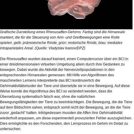
Grafische Darstellung eines Rhesusaffen-Gehirns. Farbig sind die Hirnareale
markiert, die für die Steuerung von Arm- und Greifbewegungen eine Rolle
spielen. gelb: prämotorische Rinde, grün: motorische Rinde, blau: mediales
intraparietales Areal. (Quelle: Vladyslav Ivanov/DPZ)
Die Rhesusaffen wurden darauf trainiert, einen Computercursor über ein BCI in
einer dreidimensionalen virtuellen Umgebung allein durch ihre Gedanken zu
bewegen. Dabei wurde die Aktivität der Nervenzellpopulationen in den
entsprechenden Hirnarealen gemessen. Mit Hilfe von Algorithmen des
maschinellen Lernens interpretierte das BCI kontinuierlich die
Gehirnaktivitätsmuster der Tiere und übersetzte sie in eine Bewegung. Auf diese
Weise konnte der Algorithmus des BCI so verändert werden, dass die
Übersetzung systematisch falsch war, ohne die natürlichen
Bewegungsfähigkeiten der Tiere zu beeinträchtigen. Die Bewegung, die die Tiere
auf dem Bildschirm sahen, entsprach somit nicht der Bewegung, an die die Tiere
zuvor „gedacht“ hatten. Infolgedessen mussten die Affen ihre Gehirnaktivität
wiederholt anpassen, um diese experimentell provozierten Fehler auszugleichen.
Dies ermöglichte es den Forschenden, den Lernprozess im Gehirn im Detail zu
untersuchen.