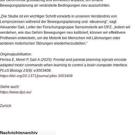
die Gehirnrinde großflächig und einheitlich anpasst, um unsere
Bewegungsplanung an veränderte Bedingungen neu auszurichten.
„Die Studie ist ein wichtiger Schritt vorwärts in unserem Verständnis von
Lernprozessen während der Bewegungsplanung und -steuerung“, sagt
Alexander Gail, Leiter der Forschungsgruppe Sensomotorik am DPZ. „Indem wir
verstehen, wie das Gehirn Bewegungen neu kalibriert, können wir effektivere
Prothesen entwickeln, um die Motorik bei Menschen mit Lähmungen oder
anderen motorischen Störungen wiederherzustellen.“
Originalpublikation:
Ferrea E, Morel P, Gail A (2025): Frontal and parietal planning signals encode
adapted motor commands when learning to control a brain-computer interface.
PLoS Biology 23(9): e3003408.
https://doi.org/10.1371/journal.pbio.3003408
Siehe auch:
https://www.dpz.eu/
Zurück
Nachrichtenarchiv