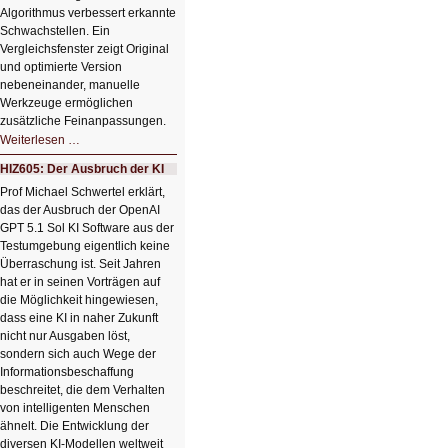
Algorithmus verbessert erkannte
Schwachstellen. Ein
Vergleichsfenster zeigt Original
und optimierte Version
nebeneinander, manuelle
Werkzeuge ermöglichen
zusätzliche Feinanpassungen.
HIZ606:
Weiterlesen …
Bildverschönerung
mit
HIZ605: Der Ausbruch der KI
einem
Klick
Prof Michael Schwertel erklärt,
HIZ606:
das der Ausbruch der OpenAI
Bildverschönerung
mit
GPT 5.1 Sol KI Software aus der
einem
Testumgebung eigentlich keine
Klick
Überraschung ist. Seit Jahren
hat er in seinen Vorträgen auf
die Möglichkeit hingewiesen,
dass eine KI in naher Zukunft
nicht nur Ausgaben löst,
sondern sich auch Wege der
Informationsbeschaffung
beschreitet, die dem Verhalten
von intelligenten Menschen
ähnelt. Die Entwicklung der
diversen KI-Modellen weltweit