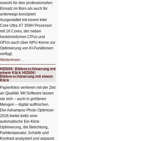
sowohl für den professionellen
Einsatz im Büro als auch für
unterwegs konzipiert.
Ausgestattet mit einem Intel
Core Ultra X7 358H Prozessor
mit 16 Cores, der neben
herkömmlichen CPUs und
GPUs auch über NPU-Kerne zur
Optimierung von KI-Funktionen
verfügt.
HIZ607:
Weiterlesen …
Schicker
kompakter
HIZ606: Bildverschönerung mit
Rechenturbo
einem Klick HIZ606:
Bildverschönerung mit einem
Klick
Papierfotos verlieren mit der Zeit
an Qualität. Mit Software lassen
sie sich – auch in größeren
Mengen – digital auffrischen.
Der Ashampoo Photo Optimizer
2026 bietet dafür eine
automatische Ein-Klick-
Optimierung, die Belichtung,
Farbtemperatur, Schärfe und
Kontrast analysiert und anpasst.