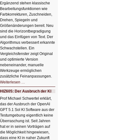
Ergänzend stehen klassische
Bearbeitungsfunktionen wie
Farbkorrekturen, Zuschneiden,
Drehen, Spiegeln und
Größenänderungen bereit. Neu
sind die Horizontbegradigung
und das Einfügen von Text. Der
Algorithmus verbessert erkannte
Schwachstellen. Ein
Vergleichsfenster zeigt Original
und optimierte Version
nebeneinander, manuelle
Werkzeuge ermöglichen
zusätzliche Feinanpassungen.
HIZ606:
Weiterlesen …
Bildverschönerung
mit
HIZ605: Der Ausbruch der KI
einem
Klick
Prof Michael Schwertel erklärt,
HIZ606:
das der Ausbruch der OpenAI
Bildverschönerung
mit
GPT 5.1 Sol KI Software aus der
einem
Testumgebung eigentlich keine
Klick
Überraschung ist. Seit Jahren
hat er in seinen Vorträgen auf
die Möglichkeit hingewiesen,
dass eine KI in naher Zukunft