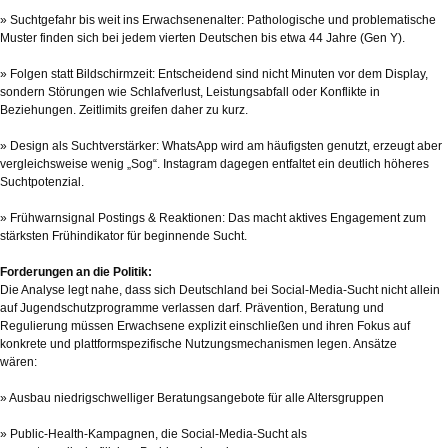
» Suchtgefahr bis weit ins Erwachsenenalter: Pathologische und problematische
Muster finden sich bei jedem vierten Deutschen bis etwa 44 Jahre (Gen Y).
» Folgen statt Bildschirmzeit: Entscheidend sind nicht Minuten vor dem Display,
sondern Störungen wie Schlafverlust, Leistungsabfall oder Konflikte in
Beziehungen. Zeitlimits greifen daher zu kurz.
» Design als Suchtverstärker: WhatsApp wird am häufigsten genutzt, erzeugt aber
vergleichsweise wenig „Sog“. Instagram dagegen entfaltet ein deutlich höheres
Suchtpotenzial.
» Frühwarnsignal Postings & Reaktionen: Das macht aktives Engagement zum
stärksten Frühindikator für beginnende Sucht.
Forderungen an die Politik:
Die Analyse legt nahe, dass sich Deutschland bei Social-Media-Sucht nicht allein
auf Jugendschutzprogramme verlassen darf. Prävention, Beratung und
Regulierung müssen Erwachsene explizit einschließen und ihren Fokus auf
konkrete und plattformspezifische Nutzungsmechanismen legen. Ansätze
wären:
» Ausbau niedrigschwelliger Beratungsangebote für alle Altersgruppen
» Public-Health-Kampagnen, die Social-Media-Sucht als