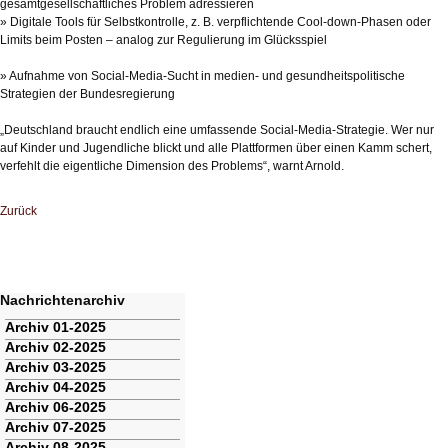
gesamtgesellschaftliches Problem adressieren
» Digitale Tools für Selbstkontrolle, z. B. verpflichtende Cool-down-Phasen oder
Limits beim Posten – analog zur Regulierung im Glücksspiel
» Aufnahme von Social-Media-Sucht in medien- und gesundheitspolitische
Strategien der Bundesregierung
„Deutschland braucht endlich eine umfassende Social-Media-Strategie. Wer nur
auf Kinder und Jugendliche blickt und alle Plattformen über einen Kamm schert,
verfehlt die eigentliche Dimension des Problems“, warnt Arnold.
Zurück
Nachrichtenarchiv
Navigation
Archiv 01-2025
überspringen
Archiv 02-2025
Archiv 03-2025
Archiv 04-2025
Archiv 06-2025
Archiv 07-2025
Archiv 08-2025