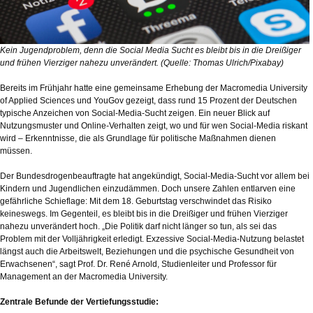
Kein Jugendproblem, denn die Social Media Sucht es bleibt bis in die Dreißiger
und frühen Vierziger nahezu unverändert. (Quelle: Thomas Ulrich/Pixabay)
Bereits im Frühjahr hatte eine gemeinsame Erhebung der Macromedia University
of Applied Sciences und YouGov gezeigt, dass rund 15 Prozent der Deutschen
typische Anzeichen von Social-Media-Sucht zeigen. Ein neuer Blick auf
Nutzungsmuster und Online-Verhalten zeigt, wo und für wen Social-Media riskant
wird – Erkenntnisse, die als Grundlage für politische Maßnahmen dienen
müssen.
Der Bundesdrogenbeauftragte hat angekündigt, Social-Media-Sucht vor allem bei
Kindern und Jugendlichen einzudämmen. Doch unsere Zahlen entlarven eine
gefährliche Schieflage: Mit dem 18. Geburtstag verschwindet das Risiko
keineswegs. Im Gegenteil, es bleibt bis in die Dreißiger und frühen Vierziger
nahezu unverändert hoch. „Die Politik darf nicht länger so tun, als sei das
Problem mit der Volljährigkeit erledigt. Exzessive Social-Media-Nutzung belastet
längst auch die Arbeitswelt, Beziehungen und die psychische Gesundheit von
Erwachsenen“, sagt Prof. Dr. René Arnold, Studienleiter und Professor für
Management an der Macromedia University.
Zentrale Befunde der Vertiefungsstudie: