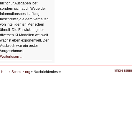
nicht nur Ausgaben löst,
sondern sich auch Wege der
Informationsbeschaffung
beschreitet, die dem Verhalten
von intelligenten Menschen
ähnelt. Die Entwicklung der
diversen KI-Modellen weltweit
wächst eben exponentiell. Der
Ausbruch war ein erster
Vorgeschmack.
HIZ605:
Weiterlesen …
Der
Ausbruch
der
KI
Impressum
Heinz-Schmitz.org
Nachrichtenleser