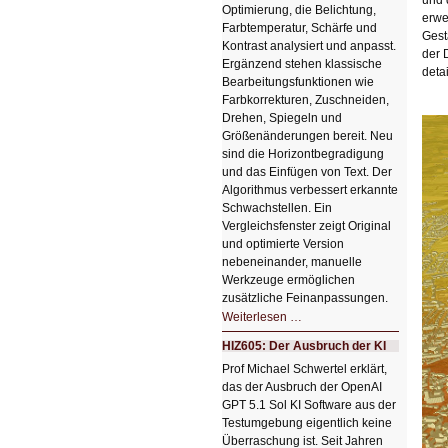
Optimierung, die Belichtung,
erwe
Farbtemperatur, Schärfe und
Gest
Kontrast analysiert und anpasst.
der 
Ergänzend stehen klassische
deta
Bearbeitungsfunktionen wie
Farbkorrekturen, Zuschneiden,
Drehen, Spiegeln und
Größenänderungen bereit. Neu
sind die Horizontbegradigung
und das Einfügen von Text. Der
Algorithmus verbessert erkannte
Schwachstellen. Ein
Vergleichsfenster zeigt Original
und optimierte Version
nebeneinander, manuelle
Werkzeuge ermöglichen
zusätzliche Feinanpassungen.
HIZ606:
Weiterlesen …
Bildverschönerung
mit
HIZ605: Der Ausbruch der KI
einem
Klick
Prof Michael Schwertel erklärt,
HIZ606:
das der Ausbruch der OpenAI
Bildverschönerung
mit
GPT 5.1 Sol KI Software aus der
einem
Testumgebung eigentlich keine
Klick
Überraschung ist. Seit Jahren