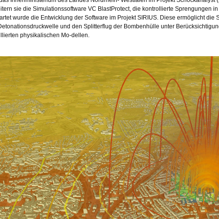
itern sie die Simulationssoftware VC BlastProtect, die kontrollierte Sprengungen i
artet wurde die Entwicklung der Software im Projekt SIRIUS. Diese ermöglicht die 
Detonationsdruckwelle und den Splitterflug der Bombenhülle unter Berücksichti
illierten physikalischen Mo-dellen.