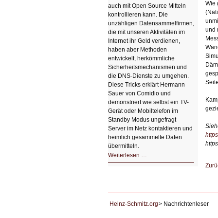
Wie 
auch mit Open Source Mitteln
(Nat
kontrollieren kann. Die
unmi
unzähligen Datensammelfirmen,
und 
die mit unseren Aktivitäten im
Mess
Internet ihr Geld verdienen,
Wänd
haben aber Methoden
Simu
entwickelt, herkömmliche
Dämp
Sicherheitsmechanismen und
gesp
die DNS-Dienste zu umgehen.
Seite
Diese Tricks erklärt Hermann
Sauer von Comidio und
Kamp
demonstriert wie selbst ein TV-
gezi
Gerät oder Mobiltelefon im
Standby Modus ungefragt
Sieh
Server im Netz kontaktieren und
http
heimlich gesammelte Daten
https
übermitteln.
HIZ604:
Weiterlesen …
DNS
Zurü
und
Datenschutz
Heinz-Schmitz.org
Nachrichtenleser