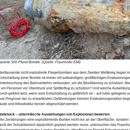
arierte 500-Pfund-Bombe. (Quelle: Fraunhofer EMI)
erttausende nicht explodierte Fliegerbomben aus dem Zweiten Weltkrieg liegen in
Entschärfung einer Bombe ist immer mit aufwändigen, großflächigen Evakuierungen
Unterbrechung des Bahnverkehrs verbunden, um die Bevölkerung zu schützen. Aber
, um Personen vor Überdruck und Splitterflug zu schützen? Und welche Auswirkung
durch-geführt wird, wenn eine Entschärfung zu gefährlich ist – auf nahe gelegene u
ue Prognose der zu erwartenden Gefährdungen können Evakuierungsradien begre
ude und Infrastruktur besser abgeschätzt werden.
ndshock – unterirdische Auswirkungen von Explosionen bewerten
he Zerstörungen eine explodierende Bombe nicht nur an der Oberfläche, sondern
groß der Schutzbereich tatsächlich geplant werden muss, untersuchen das Fraunho
das Innenministerium des Landes Nordrhein- Westfalen im Projekt Schockanalyst 