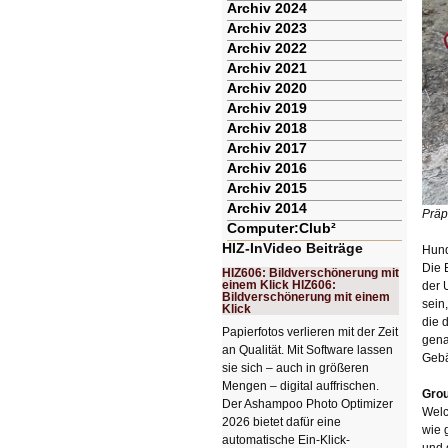
Archiv 2024
Archiv 2023
Archiv 2022
Archiv 2021
Archiv 2020
Archiv 2019
Archiv 2018
Archiv 2017
Archiv 2016
Archiv 2015
Archiv 2014
Präp
Computer:Club²
HIZ-InVideo Beiträge
Hund
Die 
HIZ606: Bildverschönerung mit
einem Klick HIZ606:
der 
Bildverschönerung mit einem
sein
Klick
die 
Papierfotos verlieren mit der Zeit
gena
an Qualität. Mit Software lassen
Gebä
sie sich – auch in größeren
Mengen – digital auffrischen.
Grou
Der Ashampoo Photo Optimizer
Welc
2026 bietet dafür eine
wie 
automatische Ein-Klick-
und 