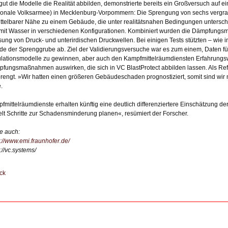
gut die Modelle die Realität abbilden, demonstrierte bereits ein Großversuch au
ionale Volksarmee) in Mecklenburg-Vorpommern: Die Sprengung von sechs vergr
ttelbarer Nähe zu einem Gebäude, die unter realitätsnahen Bedingungen untersch
mit Wasser in verschiedenen Konfigurationen. Kombiniert wurden die Dämpfungsm
ung von Druck- und unterirdischen Druckwellen. Bei einigen Tests stützten – wie i
e der Sprenggrube ab. Ziel der Validierungsversuche war es zum einem, Daten für
lationsmodelle zu gewinnen, aber auch den Kampfmittelräumdiensten Erfahrungswe
fungsmaßnahmen auswirken, die sich in VC BlastProtect abbilden lassen. Als R
rengt. »Wir hatten einen größeren Gebäudeschaden prognostiziert, somit sind wir 
.
fmittelräumdienste erhalten künftig eine deutlich differenziertere Einschätzung d
elt Schritte zur Schadensminderung planen«, resümiert der Forscher.
e auch:
s://www.emi.fraunhofer.de/
://vc.systems/
ck