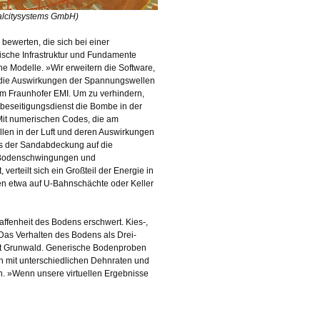
ualcitysystems GmbH)
ewerten, die sich bei einer
ische Infrastruktur und Fundamente
e Modelle. »Wir erweitern die Software,
die Auswirkungen der Spannungswellen
am Fraunhofer EMI. Um zu verhindern,
lbeseitigungsdienst die Bombe in der
»Mit numerischen Codes, die am
llen in der Luft und deren Auswirkungen
s der Sandabdeckung auf die
en Bodenschwingungen und
erteilt sich ein Großteil der Energie in
len etwa auf U-Bahnschächte oder Keller
ffenheit des Bodens erschwert. Kies-,
Das Verhalten des Bodens als Drei-
agt Grunwald. Generische Bodenproben
 mit unterschiedlichen Dehnraten und
. »Wenn unsere virtuellen Ergebnisse