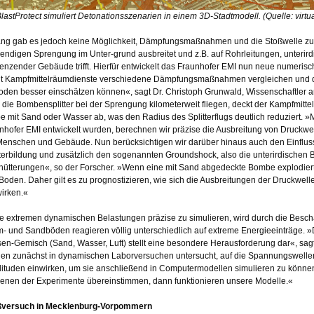
lastProtect simuliert Detonationsszenarien in einem 3D-Stadtmodell. (Quelle: virt
ang gab es jedoch keine Möglichkeit, Dämpfungsmaßnahmen und die Stoßwelle zu b
endigen Sprengung im Unter-grund ausbreitet und z.B. auf Rohrleitungen, unterird
enzender Gebäude trifft. Hierfür entwickelt das Fraunhofer EMI nun neue numerisch
t Kampfmittelräumdienste verschiedene Dämpfungsmaßnahmen vergleichen und 
oden besser einschätzen können«, sagt Dr. Christoph Grunwald, Wissenschaftler 
 die Bombensplitter bei der Sprengung kilometerweit fliegen, deckt der Kampfmitte
e mit Sand oder Wasser ab, was den Radius des Splitterflugs deutlich reduziert. 
nhofer EMI entwickelt wurden, berechnen wir präzise die Ausbreitung von Druckwe
Menschen und Gebäude. Nun berücksichtigen wir darüber hinaus auch den Einflus
tterbildung und zusätzlich den sogenannten Groundshock, also die unterirdisch
hütterungen«, so der Forscher. »Wenn eine mit Sand abgedeckte Bombe explodiert, v
Boden. Daher gilt es zu prognostizieren, wie sich die Ausbreitungen der Druckwel
irken.«
e extremen dynamischen Belastungen präzise zu simulieren, wird durch die Bescha
- und Sandböden reagieren völlig unterschiedlich auf extreme Energieeinträge. »
en-Gemisch (Sand, Wasser, Luft) stellt eine besondere Herausforderung dar«, s
en zunächst in dynamischen Laborversuchen untersucht, auf die Spannungswellen
ituden einwirken, um sie anschließend in Computermodellen simulieren zu können
denen der Experimente übereinstimmen, dann funktionieren unsere Modelle.«
ßversuch in Mecklenburg-Vorpommern