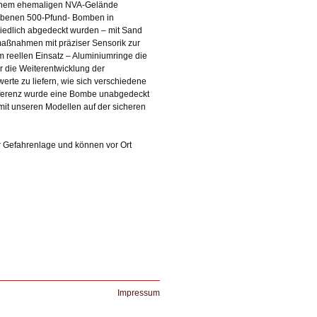
f einem ehemaligen NVA-Gelände
abenen 500-Pfund- Bomben in
iedlich abgedeckt wurden – mit Sand
aßnahmen mit präziser Sensorik zur
m reellen Einsatz – Aluminiumringe die
 die Weiterentwicklung der
rte zu liefern, wie sich verschiedene
eferenz wurde eine Bombe unabgedeckt
mit unseren Modellen auf der sicheren
er Gefahrenlage und können vor Ort
Navigation
Impressum
überspringen