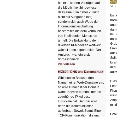
hat er in seinen Vorträgen auf
VC B
die Möglichkeit hingewiesen,
dass eine KI in naher Zukunft
Bisl
nicht nur Ausgaben löst,
notw
sondern sich auch Wege der
angr
Informationsbeschaffung
dami
beschreitet, die dem Verhalten
im B
von intelligenten Menschen
dass
ähnelt. Die Entwicklung der
Grub
diversen KI-Modellen weltweit
Frau
wächst eben exponentiell. Der
auf 
Ausbruch war ein erster
Spli
Vorgeschmack.
Ersc
HIZ605:
Weiterlesen …
Der
den 
Ausbruch
HIZ604: DNS und Datenschutz
ausw
der
KI
Gibt man im Browser den
Dies
Namen einer Web-Domaine ein,
Lehm
so wird zunächst der Domain
Phas
Name Service bemüht, der die
werd
zugehörige IP-Adresse
Ampl
zurückmeldet. Darüber wird
mit 
dann die Kommunikation
aufgebaut. Soweit Sogut. Eine
Gro
TCP-Kommunikation, die man