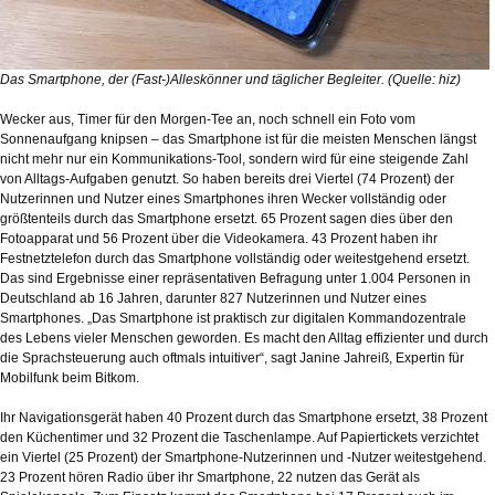
Das Smartphone, der (Fast-)Alleskönner und täglicher Begleiter. (Quelle: hiz)
Wecker aus, Timer für den Morgen-Tee an, noch schnell ein Foto vom
Sonnenaufgang knipsen – das Smartphone ist für die meisten Menschen längst
nicht mehr nur ein Kommunikations-Tool, sondern wird für eine steigende Zahl
von Alltags-Aufgaben genutzt. So haben bereits drei Viertel (74 Prozent) der
Nutzerinnen und Nutzer eines Smartphones ihren Wecker vollständig oder
größtenteils durch das Smartphone ersetzt. 65 Prozent sagen dies über den
Fotoapparat und 56 Prozent über die Videokamera. 43 Prozent haben ihr
Festnetztelefon durch das Smartphone vollständig oder weitestgehend ersetzt.
Das sind Ergebnisse einer repräsentativen Befragung unter 1.004 Personen in
Deutschland ab 16 Jahren, darunter 827 Nutzerinnen und Nutzer eines
Smartphones. „Das Smartphone ist praktisch zur digitalen Kommandozentrale
des Lebens vieler Menschen geworden. Es macht den Alltag effizienter und durch
die Sprachsteuerung auch oftmals intuitiver“, sagt Janine Jahreiß, Expertin für
Mobilfunk beim Bitkom.
Ihr Navigationsgerät haben 40 Prozent durch das Smartphone ersetzt, 38 Prozent
den Küchentimer und 32 Prozent die Taschenlampe. Auf Papiertickets verzichtet
ein Viertel (25 Prozent) der Smartphone-Nutzerinnen und -Nutzer weitestgehend.
23 Prozent hören Radio über ihr Smartphone, 22 nutzen das Gerät als