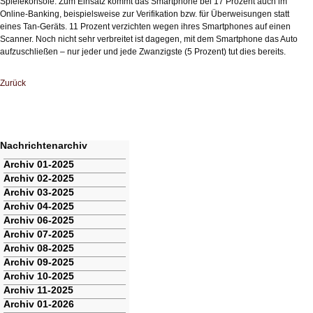
Spielekonsole. Zum Einsatz kommt das Smartphone bei 17 Prozent auch im
Online-Banking, beispielsweise zur Verifikation bzw. für Überweisungen statt
eines Tan-Geräts. 11 Prozent verzichten wegen ihres Smartphones auf einen
Scanner. Noch nicht sehr verbreitet ist dagegen, mit dem Smartphone das Auto
aufzuschließen – nur jeder und jede Zwanzigste (5 Prozent) tut dies bereits.
Zurück
Nachrichtenarchiv
Navigation
Archiv 01-2025
überspringen
Archiv 02-2025
Archiv 03-2025
Archiv 04-2025
Archiv 06-2025
Archiv 07-2025
Archiv 08-2025
Archiv 09-2025
Archiv 10-2025
Archiv 11-2025
Archiv 01-2026