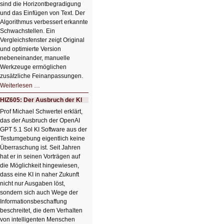
sind die Horizontbegradigung
und das Einfügen von Text. Der
Algorithmus verbessert erkannte
Schwachstellen. Ein
Vergleichsfenster zeigt Original
und optimierte Version
nebeneinander, manuelle
Werkzeuge ermöglichen
zusätzliche Feinanpassungen.
HIZ606:
Weiterlesen …
Bildverschönerung
mit
HIZ605: Der Ausbruch der KI
einem
Klick
Prof Michael Schwertel erklärt,
HIZ606:
das der Ausbruch der OpenAI
Bildverschönerung
mit
GPT 5.1 Sol KI Software aus der
einem
Testumgebung eigentlich keine
Klick
Überraschung ist. Seit Jahren
hat er in seinen Vorträgen auf
die Möglichkeit hingewiesen,
dass eine KI in naher Zukunft
nicht nur Ausgaben löst,
sondern sich auch Wege der
Informationsbeschaffung
beschreitet, die dem Verhalten
von intelligenten Menschen