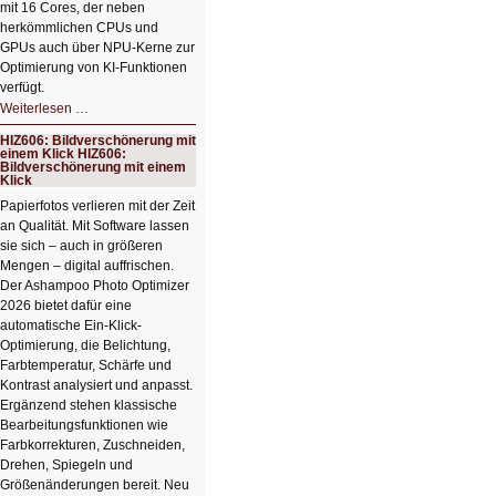
mit 16 Cores, der neben
herkömmlichen CPUs und
GPUs auch über NPU-Kerne zur
Optimierung von KI-Funktionen
verfügt.
HIZ607:
Weiterlesen …
Schicker
kompakter
HIZ606: Bildverschönerung mit
Rechenturbo
einem Klick HIZ606:
Bildverschönerung mit einem
Klick
Papierfotos verlieren mit der Zeit
an Qualität. Mit Software lassen
sie sich – auch in größeren
Mengen – digital auffrischen.
Der Ashampoo Photo Optimizer
2026 bietet dafür eine
automatische Ein-Klick-
Optimierung, die Belichtung,
Farbtemperatur, Schärfe und
Kontrast analysiert und anpasst.
Ergänzend stehen klassische
Bearbeitungsfunktionen wie
Farbkorrekturen, Zuschneiden,
Drehen, Spiegeln und
Größenänderungen bereit. Neu