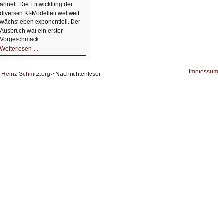
ähnelt. Die Entwicklung der
diversen KI-Modellen weltweit
wächst eben exponentiell. Der
Ausbruch war ein erster
Vorgeschmack.
HIZ605:
Weiterlesen …
Der
Ausbruch
der
KI
Impressum
Heinz-Schmitz.org
Nachrichtenleser