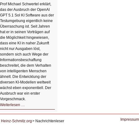
Klick
Prof Michael Schwertel erklärt,
HIZ606:
das der Ausbruch der OpenAI
Bildverschönerung
mit
GPT 5.1 Sol KI Software aus der
einem
Testumgebung eigentlich keine
Klick
Überraschung ist. Seit Jahren
hat er in seinen Vorträgen auf
die Möglichkeit hingewiesen,
dass eine KI in naher Zukunft
nicht nur Ausgaben löst,
sondern sich auch Wege der
Informationsbeschaffung
beschreitet, die dem Verhalten
von intelligenten Menschen
ähnelt. Die Entwicklung der
diversen KI-Modellen weltweit
wächst eben exponentiell. Der
Ausbruch war ein erster
Vorgeschmack.
HIZ605:
Weiterlesen …
Der
Ausbruch
der
KI
Impressum
Heinz-Schmitz.org
Nachrichtenleser