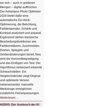
sie sich – auch in größeren
Mengen – digital auffrischen.
Der Ashampoo Photo Optimizer
2026 bietet dafür eine
automatische Ein-Klick-
Optimierung, die Belichtung,
Farbtemperatur, Schärfe und
Kontrast analysiert und anpasst.
Ergänzend stehen klassische
Bearbeitungsfunktionen wie
Farbkorrekturen, Zuschneiden,
Drehen, Spiegeln und
Größenänderungen bereit. Neu
sind die Horizontbegradigung
und das Einfügen von Text. Der
Algorithmus verbessert erkannte
Schwachstellen. Ein
Vergleichsfenster zeigt Original
und optimierte Version
nebeneinander, manuelle
Werkzeuge ermöglichen
zusätzliche Feinanpassungen.
HIZ606:
Weiterlesen …
Bildverschönerung
mit
HIZ605: Der Ausbruch der KI
einem