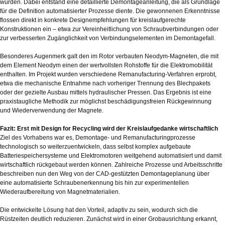
wurden. Dabei entstand eine detaillierte Demontageanleitung, die als Grundlage
für die Definition automatisierter Prozesse diente. Die gewonnenen Erkenntnisse
flossen direkt in konkrete Designempfehlungen für kreislaufgerechte
Konstruktionen ein – etwa zur Vereinheitlichung von Schraubverbindungen oder
zur verbesserten Zugänglichkeit von Verbindungselementen im Demontagefall.
Besonderes Augenmerk galt den im Rotor verbauten Neodym-Magneten, die mit
dem Element Neodym einen der wertvollsten Rohstoffe für die Elektromobilität
enthalten. Im Projekt wurden verschiedene Remanufacturing-Verfahren erprobt,
etwa die mechanische Entnahme nach vorheriger Trennung des Blechpakets
oder der gezielte Ausbau mittels hydraulischer Pressen. Das Ergebnis ist eine
praxistaugliche Methodik zur möglichst beschädigungsfreien Rückgewinnung
und Wiederverwendung der Magnete.
Fazit: Erst mit Design for Recycling wird der Kreislaufgedanke wirtschaftlich
Ziel des Vorhabens war es, Demontage- und Remanufacturingprozesse
technologisch so weiterzuentwickeln, dass selbst komplex aufgebaute
Batteriespeichersysteme und Elektromotoren weitgehend automatisiert und damit
wirtschaftlich rückgebaut werden können. Zahlreiche Prozesse und Arbeitsschritte
beschreiben nun den Weg von der CAD-gestützten Demontageplanung über
eine automatisierte Schraubenerkennung bis hin zur experimentellen
Wiederaufbereitung von Magnetmaterialien.
Die entwickelte Lösung hat den Vorteil, adaptiv zu sein, wodurch sich die
Rüstzeiten deutlich reduzieren. Zunächst wird in einer Grobausrichtung erkannt,