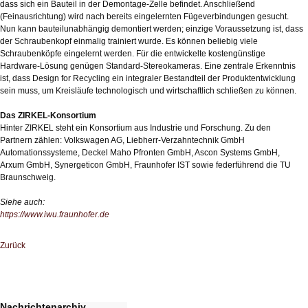
dass sich ein Bauteil in der Demontage-Zelle befindet. Anschließend
(Feinausrichtung) wird nach bereits eingelernten Fügeverbindungen gesucht.
Nun kann bauteilunabhängig demontiert werden; einzige Voraussetzung ist, dass
der Schraubenkopf einmalig trainiert wurde. Es können beliebig viele
Schraubenköpfe eingelernt werden. Für die entwickelte kostengünstige
Hardware-Lösung genügen Standard-Stereokameras. Eine zentrale Erkenntnis
ist, dass Design for Recycling ein integraler Bestandteil der Produktentwicklung
sein muss, um Kreisläufe technologisch und wirtschaftlich schließen zu können.
Das ZIRKEL-Konsortium
Hinter ZIRKEL steht ein Konsortium aus Industrie und Forschung. Zu den
Partnern zählen: Volkswagen AG, Liebherr-Verzahntechnik GmbH
Automationssysteme, Deckel Maho Pfronten GmbH, Ascon Systems GmbH,
Arxum GmbH, Synergeticon GmbH, Fraunhofer IST sowie federführend die TU
Braunschweig.
Siehe auch:
https://www.iwu.fraunhofer.de
Zurück
Nachrichtenarchiv