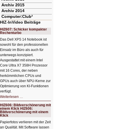
Archiv 2015
Archiv 2014
Computer:Club²
HIZ-InVideo Beiträge
HIZ607: Schicker kompakter
Rechenturbo
Das Dell XPS 14 Notebook ist
sowohl für den professionellen
Einsatz im Büro als auch für
unterwegs konzipiert.
Ausgestattet mit einem Intel
Core Ultra X7 358H Prozessor
mit 16 Cores, der neben
herkömmlichen CPUs und
GPUs auch über NPU-Kerne zur
Optimierung von KI-Funktionen
verfügt.
HIZ607:
Weiterlesen …
Schicker
kompakter
HIZ606: Bildverschönerung mit
Rechenturbo
einem Klick HIZ606:
Bildverschönerung mit einem
Klick
Papierfotos verlieren mit der Zeit
an Qualität. Mit Software lassen