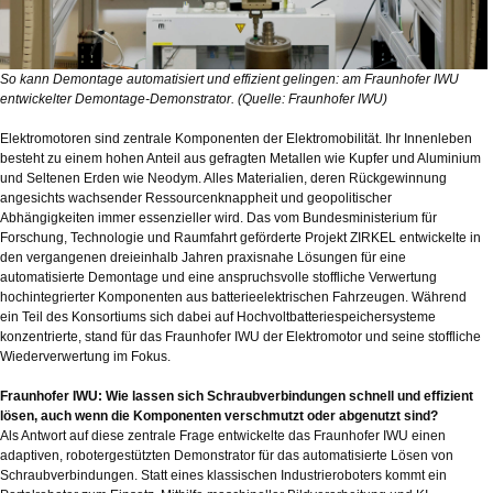
So kann Demontage automatisiert und effizient gelingen: am Fraunhofer IWU
entwickelter Demontage-Demonstrator. (Quelle: Fraunhofer IWU)
Elektromotoren sind zentrale Komponenten der Elektromobilität. Ihr Innenleben
besteht zu einem hohen Anteil aus gefragten Metallen wie Kupfer und Aluminium
und Seltenen Erden wie Neodym. Alles Materialien, deren Rückgewinnung
angesichts wachsender Ressourcenknappheit und geopolitischer
Abhängigkeiten immer essenzieller wird. Das vom Bundesministerium für
Forschung, Technologie und Raumfahrt geförderte Projekt ZIRKEL entwickelte in
den vergangenen dreieinhalb Jahren praxisnahe Lösungen für eine
automatisierte Demontage und eine anspruchsvolle stoffliche Verwertung
hochintegrierter Komponenten aus batterieelektrischen Fahrzeugen. Während
ein Teil des Konsortiums sich dabei auf Hochvoltbatteriespeichersysteme
konzentrierte, stand für das Fraunhofer IWU der Elektromotor und seine stoffliche
Wiederverwertung im Fokus.
Fraunhofer IWU: Wie lassen sich Schraubverbindungen schnell und effizient
lösen, auch wenn die Komponenten verschmutzt oder abgenutzt sind?
Als Antwort auf diese zentrale Frage entwickelte das Fraunhofer IWU einen
adaptiven, robotergestützten Demonstrator für das automatisierte Lösen von
Schraubverbindungen. Statt eines klassischen Industrieroboters kommt ein