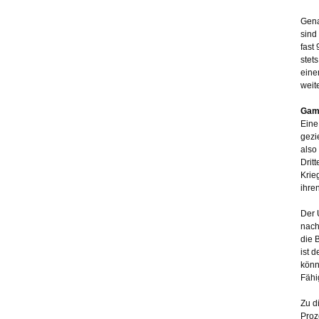
Gena
sind
fast
stet
eine
weit
Gami
Eine
gezi
also
Drit
Krie
ihre
Der 
nach
die 
ist 
könn
Fähi
Zu d
Proz