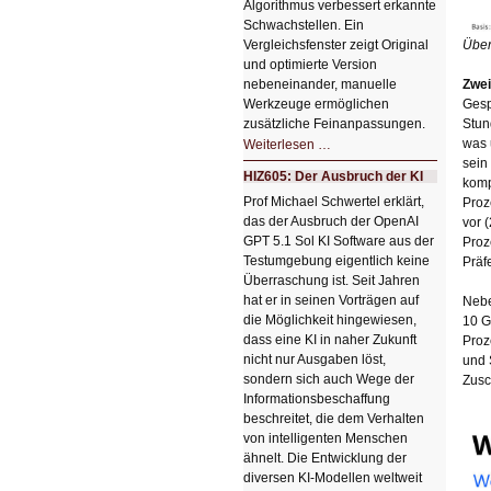
Algorithmus verbessert erkannte
Schwachstellen. Ein
Vergleichsfenster zeigt Original
Über
und optimierte Version
nebeneinander, manuelle
Zwei
Werkzeuge ermöglichen
Gesp
zusätzliche Feinanpassungen.
Stun
HIZ606:
was 
Weiterlesen …
Bildverschönerung
sein
mit
HIZ605: Der Ausbruch der KI
einem
komp
Klick
Prof Michael Schwertel erklärt,
Proz
HIZ606:
das der Ausbruch der OpenAI
Bildverschönerung
vor 
mit
GPT 5.1 Sol KI Software aus der
Proz
einem
Testumgebung eigentlich keine
Klick
Präf
Überraschung ist. Seit Jahren
hat er in seinen Vorträgen auf
Nebe
die Möglichkeit hingewiesen,
10 G
dass eine KI in naher Zukunft
Proz
nicht nur Ausgaben löst,
und 
sondern sich auch Wege der
Zusc
Informationsbeschaffung
beschreitet, die dem Verhalten
von intelligenten Menschen
ähnelt. Die Entwicklung der
diversen KI-Modellen weltweit