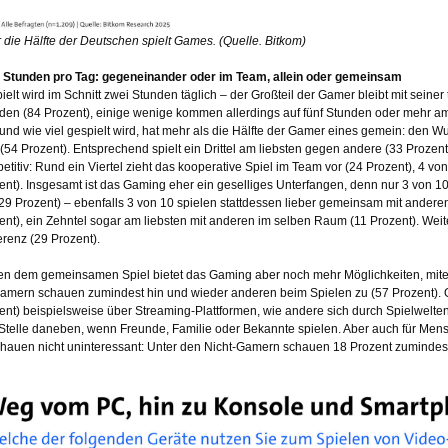
 die Hälfte der Deutschen spielt Games. (Quelle. Bitkom)
 Stunden pro Tag: gegeneinander oder im Team, allein oder gemeinsam
ielt wird im Schnitt zwei Stunden täglich – der Großteil der Gamer bleibt mit seiner 
den (84 Prozent), einige wenige kommen allerdings auf fünf Stunden oder mehr a
und wie viel gespielt wird, hat mehr als die Hälfte der Gamer eines gemein: den Wu
 (54 Prozent). Entsprechend spielt ein Drittel am liebsten gegen andere (33 Prozent
etitiv: Rund ein Viertel zieht das kooperative Spiel im Team vor (24 Prozent), 4 
ent). Insgesamt ist das Gaming eher ein geselliges Unterfangen, denn nur 3 von 10
(29 Prozent) – ebenfalls 3 von 10 spielen stattdessen lieber gemeinsam mit ander
ent), ein Zehntel sogar am liebsten mit anderen im selben Raum (11 Prozent). Weit
erenz (29 Prozent).
n dem gemeinsamen Spiel bietet das Gaming aber noch mehr Möglichkeiten, mitei
amern schauen zumindest hin und wieder anderen beim Spielen zu (57 Prozent). On
ent) beispielsweise über Streaming-Plattformen, wie andere sich durch Spielwelte
Stelle daneben, wenn Freunde, Familie oder Bekannte spielen. Aber auch für Mensch
hauen nicht uninteressant: Unter den Nicht-Gamern schauen 18 Prozent zumindest