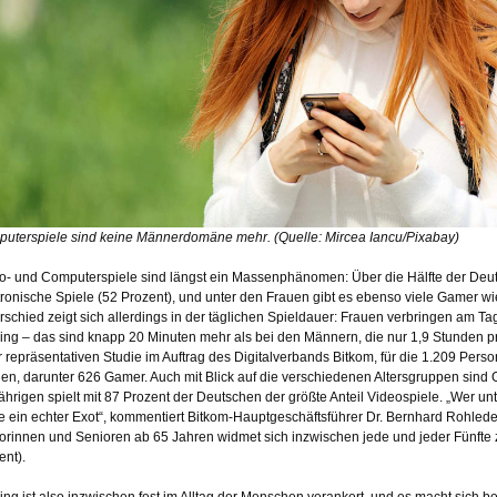
uterspiele sind keine Männerdomäne mehr. (Quelle: Mircea Iancu/Pixabay)
o- und Computerspiele sind längst ein Massenphänomen: Über die Hälfte der Deut
tronische Spiele (52 Prozent), und unter den Frauen gibt es ebenso viele Gamer wi
rschied zeigt sich allerdings in der täglichen Spieldauer: Frauen verbringen am Tag
ng – das sind knapp 20 Minuten mehr als bei den Männern, die nur 1,9 Stunden pr
r repräsentativen Studie im Auftrag des Digitalverbands Bitkom, für die 1.209 Pers
en, darunter 626 Gamer. Auch mit Blick auf die verschiedenen Altersgruppen sind G
ährigen spielt mit 87 Prozent der Deutschen der größte Anteil Videospiele. „Wer unter
e ein echter Exot“, kommentiert Bitkom-Hauptgeschäftsführer Dr. Bernhard Rohlede
orinnen und Senioren ab 65 Jahren widmet sich inzwischen jede und jeder Fünfte
ent).
ng ist also inzwischen fest im Alltag der Menschen verankert, und es macht sich be