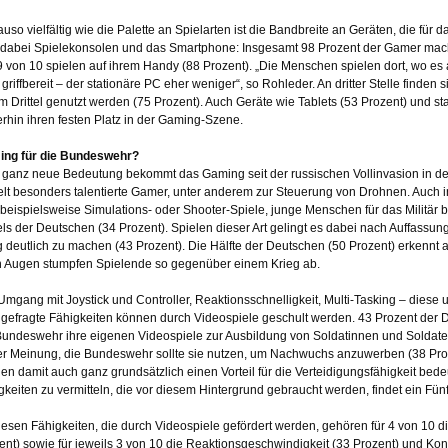
uso vielfältig wie die Palette an Spielarten ist die Bandbreite an Geräten, die für
 dabei Spielekonsolen und das Smartphone: Insgesamt 98 Prozent der Gamer ma
 9 von 10 spielen auf ihrem Handy (88 Prozent). „Die Menschen spielen dort, wo es 
s griffbereit – der stationäre PC eher weniger“, so Rohleder. An dritter Stelle finde
m Drittel genutzt werden (75 Prozent). Auch Geräte wie Tablets (53 Prozent) und s
erhin ihren festen Platz in der Gaming-Szene.
ng für die Bundeswehr?
 ganz neue Bedeutung bekommt das Gaming seit der russischen Vollinvasion in der U
elt besonders talentierte Gamer, unter anderem zur Steuerung von Drohnen. Auch 
 beispielsweise Simulations- oder Shooter-Spiele, junge Menschen für das Militär 
tels der Deutschen (34 Prozent). Spielen dieser Art gelingt es dabei nach Auffassu
g deutlich zu machen (43 Prozent). Die Hälfte der Deutschen (50 Prozent) erkennt 
n Augen stumpfen Spielende so gegenüber einem Krieg ab.
Umgang mit Joystick und Controller, Reaktionsschnelligkeit, Multi-Tasking – dies
gefragte Fähigkeiten können durch Videospiele geschult werden. 43 Prozent der D
Bundeswehr ihre eigenen Videospiele zur Ausbildung von Soldatinnen und Soldaten e
der Meinung, die Bundeswehr sollte sie nutzen, um Nachwuchs anzuwerben (38 Pro
en damit auch ganz grundsätzlich einen Vorteil für die Verteidigungsfähigkeit bede
gkeiten zu vermitteln, die vor diesem Hintergrund gebraucht werden, findet ein Fün
iesen Fähigkeiten, die durch Videospiele gefördert werden, gehören für 4 von 10
ent) sowie für jeweils 3 von 10 die Reaktionsgeschwindigkeit (33 Prozent) und Kon