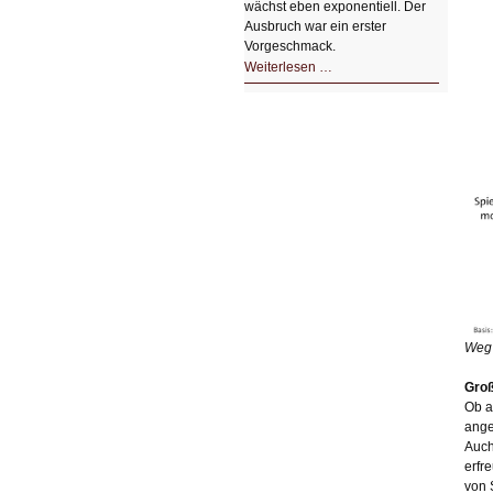
wächst eben exponentiell. Der
Ausbruch war ein erster
Vorgeschmack.
HIZ605:
Weiterlesen …
Der
Ausbruch
der
KI
Weg 
Groß
Ob a
ange
Auch
erfr
von 