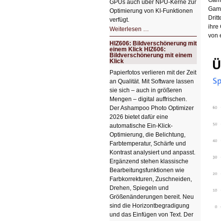
GPUs auch über NPU-Kerne zur
Game
Optimierung von KI-Funktionen
Drit
verfügt.
ihre
HIZ607:
Weiterlesen …
Schicker
von 
kompakter
HIZ606: Bildverschönerung mit
Rechenturbo
einem Klick HIZ606:
Bildverschönerung mit einem
Klick
Papierfotos verlieren mit der Zeit
an Qualität. Mit Software lassen
sie sich – auch in größeren
Mengen – digital auffrischen.
Der Ashampoo Photo Optimizer
2026 bietet dafür eine
automatische Ein-Klick-
Optimierung, die Belichtung,
Farbtemperatur, Schärfe und
Kontrast analysiert und anpasst.
Ergänzend stehen klassische
Bearbeitungsfunktionen wie
Farbkorrekturen, Zuschneiden,
Drehen, Spiegeln und
Größenänderungen bereit. Neu
sind die Horizontbegradigung
und das Einfügen von Text. Der