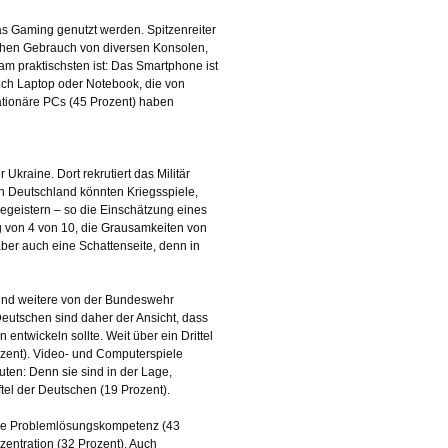
 das Gaming genutzt werden. Spitzenreiter
chen Gebrauch von diversen Konsolen,
am praktischsten ist: Das Smartphone ist
n sich Laptop oder Notebook, die von
tationäre PCs (45 Prozent) haben
kraine. Dort rekrutiert das Militär
in Deutschland könnten Kriegsspiele,
begeistern – so die Einschätzung eines
ng von 4 von 10, die Grausamkeiten von
aber auch eine Schattenseite, denn in
e und weitere von der Bundeswehr
eutschen sind daher der Ansicht, dass
ntwickeln sollte. Weit über ein Drittel
zent). Video- und Computerspiele
uten: Denn sie sind in der Lage,
ftel der Deutschen (19 Prozent).
 die Problemlösungskompetenz (43
zentration (32 Prozent). Auch