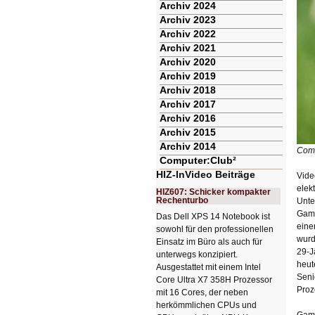
Archiv 2024
Archiv 2023
Archiv 2022
Archiv 2021
Archiv 2020
Archiv 2019
Archiv 2018
Archiv 2017
Archiv 2016
Archiv 2015
Archiv 2014
Comp
Computer:Club²
HIZ-InVideo Beiträge
Vide
elek
HIZ607: Schicker kompakter
Rechenturbo
Unte
Gami
Das Dell XPS 14 Notebook ist
eine
sowohl für den professionellen
wurd
Einsatz im Büro als auch für
29-J
unterwegs konzipiert.
heut
Ausgestattet mit einem Intel
Seni
Core Ultra X7 358H Prozessor
Proz
mit 16 Cores, der neben
herkömmlichen CPUs und
Gami