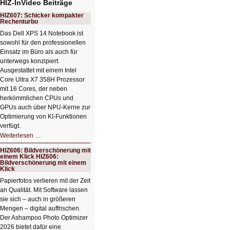
HIZ-InVideo Beiträge
HIZ607: Schicker kompakter
Rechenturbo
Das Dell XPS 14 Notebook ist
sowohl für den professionellen
Einsatz im Büro als auch für
unterwegs konzipiert.
Ausgestattet mit einem Intel
Core Ultra X7 358H Prozessor
mit 16 Cores, der neben
herkömmlichen CPUs und
GPUs auch über NPU-Kerne zur
Optimierung von KI-Funktionen
verfügt.
HIZ607:
Weiterlesen …
Schicker
kompakter
HIZ606: Bildverschönerung mit
Rechenturbo
einem Klick HIZ606:
Bildverschönerung mit einem
Klick
Papierfotos verlieren mit der Zeit
an Qualität. Mit Software lassen
sie sich – auch in größeren
Mengen – digital auffrischen.
Der Ashampoo Photo Optimizer
2026 bietet dafür eine