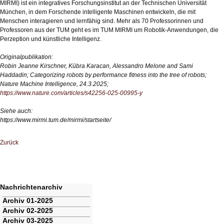
MIRMI) ist ein integratives Forschungsinstitut an der Technischen Universität
München, in dem Forschende intelligente Maschinen entwickeln, die mit
Menschen interagieren und lernfähig sind. Mehr als 70 Professorinnen und
Professoren aus der TUM geht es im TUM MIRMI um Robotik-Anwendungen, die
Perzeption und künstliche Intelligenz.
Originalpublikation:
Robin Jeanne Kirschner, Kübra Karacan, Alessandro Melone and Sami
Haddadin; Categorizing robots by performance fitness into the tree of robots;
Nature Machine Intelligence, 24.3.2025;
https://www.nature.com/articles/s42256-025-00995-y
Siehe auch:
https://www.mirmi.tum.de/mirmi/startseite/
Zurück
Nachrichtenarchiv
Navigation
Archiv 01-2025
überspringen
Archiv 02-2025
Archiv 03-2025