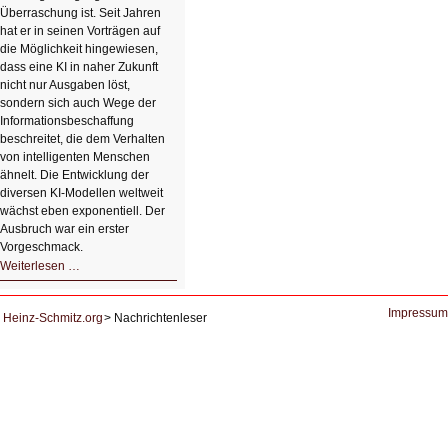
Überraschung ist. Seit Jahren
hat er in seinen Vorträgen auf
die Möglichkeit hingewiesen,
dass eine KI in naher Zukunft
nicht nur Ausgaben löst,
sondern sich auch Wege der
Informationsbeschaffung
beschreitet, die dem Verhalten
von intelligenten Menschen
ähnelt. Die Entwicklung der
diversen KI-Modellen weltweit
wächst eben exponentiell. Der
Ausbruch war ein erster
Vorgeschmack.
HIZ605:
Weiterlesen …
Der
Ausbruch
der
KI
Impressum
Heinz-Schmitz.org
Nachrichtenleser