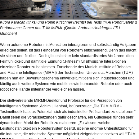
Kübra Karacan (links) und Robin Kirschner (rechts) bei Tests im AI Robot Safety &
Performance Center des TUM MIRMI. (Quelle: Andreas Heddergott / TU
München)
Wenn autonome Roboter mit Menschen interagieren und selbstständig Aufgaben
erledigen sollen, ist das Feingefühl von Robotern entscheidend. Denn das macht
sie sicher und flexibel. Doch gibt es bisher kein standardisiertes Verfahren, diese
Feinfühligkeit und damit die Eignung („Fitness“) für physische Interaktionen
einzelner Roboter zu bestimmen. Forschende des Munich Institute of Robotics
and Machine Intelligence (MIRMI) der Technischen Universität München (TUM)
haben nun ein Bewertungsschema entwickelt, mit dem sich Industrieroboter und
künftig auch weitere Systeme wie mobile sowie humanoide Roboter oder auch
robotische Hände miteinander vergleichen lassen.
Der stellvertretende MIRMI-Direktor und Professor für die Perzeption von
intelligenten Systemen, Achim Lilienthal, ist überzeugt: „Die TUM MIRMI-
Testmethodik hat das Potenzial, sich als industrieller Prüfstandard zu etablieren.“
Damit seien die Voraussetzungen dafür geschaffen, ein Gütesiegel für den sehr
dynamischen Markt der Robotik zu etablieren. „Zu wissen, welche
Leistungsfähigkeit ein Robotersystem besitzt, ist eine enorme Unterstützung für
die Industrie, die robotische Systeme möglichst zielgerichtet einsetzen will.“ TUM