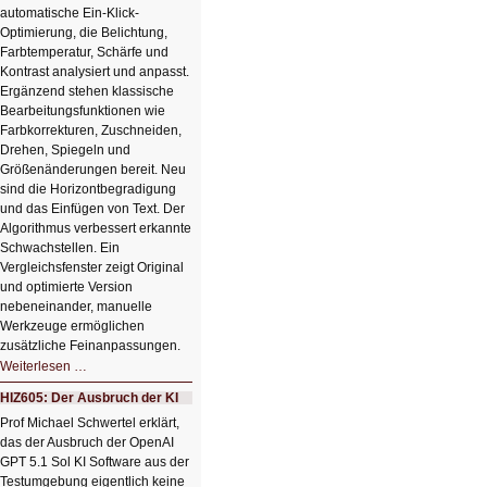
automatische Ein-Klick-
Optimierung, die Belichtung,
Farbtemperatur, Schärfe und
Kontrast analysiert und anpasst.
Ergänzend stehen klassische
Bearbeitungsfunktionen wie
Farbkorrekturen, Zuschneiden,
Drehen, Spiegeln und
Größenänderungen bereit. Neu
sind die Horizontbegradigung
und das Einfügen von Text. Der
Algorithmus verbessert erkannte
Schwachstellen. Ein
Vergleichsfenster zeigt Original
und optimierte Version
nebeneinander, manuelle
Werkzeuge ermöglichen
zusätzliche Feinanpassungen.
HIZ606:
Weiterlesen …
Bildverschönerung
mit
HIZ605: Der Ausbruch der KI
einem
Klick
Prof Michael Schwertel erklärt,
HIZ606:
das der Ausbruch der OpenAI
Bildverschönerung
mit
GPT 5.1 Sol KI Software aus der
einem
Testumgebung eigentlich keine
Klick