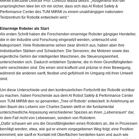
MIRMI Executive Director Prof. Lorenzo Masia betont: „Ausgehend von der
ursprünglichen Idee bin ich mir sicher, dass sich das AI Robot Safety &
Performance Center des TUM MIRMI zu einem unabhängigen nationalen
Testzentrum für Robotik entwickeln wird.“
Einarmige Roboter als Start
Als ersten Schritt haben die Forschenden einarmige Roboter gängiger Hersteller,
die in der Industrie und Forschung eingesetzt werden, untersucht und
kategorisiert. Viele Roboterarme sehen zwar ähnlich aus, haben aber ihre
individuellen Stärken und Schwächen. Die Sensoren, die Motoren sowie das
eigentliche Gehirn der intelligenten Maschinen, die Steuerungseinheit,
unterscheiden sich. Dadurch entstehen Systeme, die in ihren Grundfähigkeiten
sehr verschieden sind. Die einen sind kraftvoll und präzise in ihrer Bewegung,
während die anderen sanft, flexibel und gefühlvoll im Umgang mit ihrer Umwelt
sind.
Um diese Unterschiede und den kontinuierlichen Fortschritt der Robotik sichtbar
zu machen, haben Forschende aus dem AI Robot Safety & Performance Center
von TUM MIRMI den so genannten „Tree of Robots“ entwickelt. In Anlehnung an
den Baum des Lebens von Charles Darwin stellt er die fundamental
unterschiedliche Anpassung verschiedener Spezies an ihren „Lebensraum“ dar,
in dem Fall nicht von Lebewesen, sondern von Robotern.
„Dafür schauen wir uns die Grundfähigkeiten eines Roboters an, die in Prozessen
benötigt werden, etwa, wie gut er einem vorgegebenen Weg folgt, eine Position
einnimmt, wie sanft er Kontakt mit Oberflächen herstellen kann und auch wie