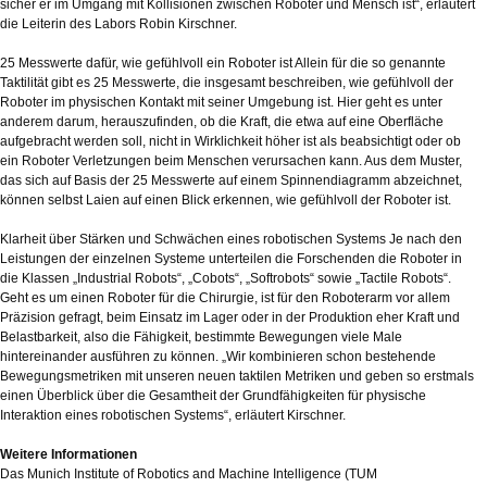
sicher er im Umgang mit Kollisionen zwischen Roboter und Mensch ist“, erläutert
die Leiterin des Labors Robin Kirschner.
25 Messwerte dafür, wie gefühlvoll ein Roboter ist Allein für die so genannte
Taktilität gibt es 25 Messwerte, die insgesamt beschreiben, wie gefühlvoll der
Roboter im physischen Kontakt mit seiner Umgebung ist. Hier geht es unter
anderem darum, herauszufinden, ob die Kraft, die etwa auf eine Oberfläche
aufgebracht werden soll, nicht in Wirklichkeit höher ist als beabsichtigt oder ob
ein Roboter Verletzungen beim Menschen verursachen kann. Aus dem Muster,
das sich auf Basis der 25 Messwerte auf einem Spinnendiagramm abzeichnet,
können selbst Laien auf einen Blick erkennen, wie gefühlvoll der Roboter ist.
Klarheit über Stärken und Schwächen eines robotischen Systems Je nach den
Leistungen der einzelnen Systeme unterteilen die Forschenden die Roboter in
die Klassen „Industrial Robots“, „Cobots“, „Softrobots“ sowie „Tactile Robots“.
Geht es um einen Roboter für die Chirurgie, ist für den Roboterarm vor allem
Präzision gefragt, beim Einsatz im Lager oder in der Produktion eher Kraft und
Belastbarkeit, also die Fähigkeit, bestimmte Bewegungen viele Male
hintereinander ausführen zu können. „Wir kombinieren schon bestehende
Bewegungsmetriken mit unseren neuen taktilen Metriken und geben so erstmals
einen Überblick über die Gesamtheit der Grundfähigkeiten für physische
Interaktion eines robotischen Systems“, erläutert Kirschner.
Weitere Informationen
Das Munich Institute of Robotics and Machine Intelligence (TUM