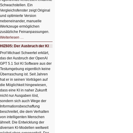
Schwachstellen. Ein
Vergleichsfenster zeigt Original
und optimierte Version
nebeneinander, manuelle
Werkzeuge ermöglichen
zusätzliche Feinanpassungen.
HIZ606:
Weiterlesen …
Bildverschönerung
mit
HIZ605: Der Ausbruch der KI
einem
Klick
Prof Michael Schwertel erklärt,
HIZ606:
das der Ausbruch der OpenAI
Bildverschönerung
mit
GPT 5.1 Sol KI Software aus der
einem
Testumgebung eigentlich keine
Klick
Überraschung ist. Seit Jahren
hat er in seinen Vorträgen auf
die Möglichkeit hingewiesen,
dass eine KI in naher Zukunft
nicht nur Ausgaben löst,
sondern sich auch Wege der
Informationsbeschaffung
beschreitet, die dem Verhalten
von intelligenten Menschen
ähnelt. Die Entwicklung der
diversen KI-Modellen weltweit