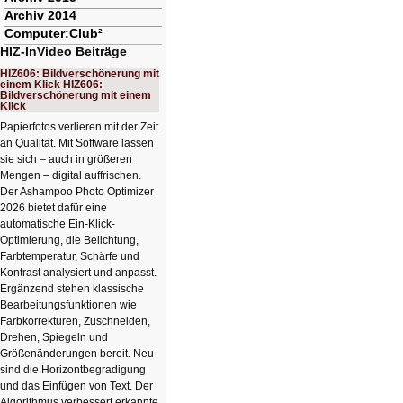
Archiv 2014
Computer:Club²
HIZ-InVideo Beiträge
HIZ606: Bildverschönerung mit
einem Klick HIZ606:
Bildverschönerung mit einem
Klick
Papierfotos verlieren mit der Zeit
an Qualität. Mit Software lassen
sie sich – auch in größeren
Mengen – digital auffrischen.
Der Ashampoo Photo Optimizer
2026 bietet dafür eine
automatische Ein-Klick-
Optimierung, die Belichtung,
Farbtemperatur, Schärfe und
Kontrast analysiert und anpasst.
Ergänzend stehen klassische
Bearbeitungsfunktionen wie
Farbkorrekturen, Zuschneiden,
Drehen, Spiegeln und
Größenänderungen bereit. Neu
sind die Horizontbegradigung
und das Einfügen von Text. Der
Algorithmus verbessert erkannte