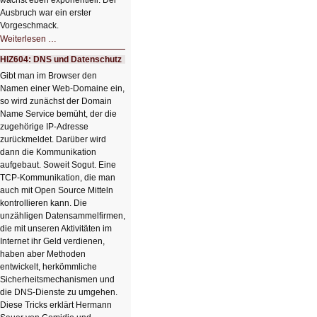
wächst eben exponentiell. Der
Ausbruch war ein erster
Vorgeschmack.
HIZ605:
Weiterlesen …
Der
Ausbruch
HIZ604: DNS und Datenschutz
der
KI
Gibt man im Browser den
Namen einer Web-Domaine ein,
so wird zunächst der Domain
Name Service bemüht, der die
zugehörige IP-Adresse
zurückmeldet. Darüber wird
dann die Kommunikation
aufgebaut. Soweit Sogut. Eine
TCP-Kommunikation, die man
auch mit Open Source Mitteln
kontrollieren kann. Die
unzähligen Datensammelfirmen,
die mit unseren Aktivitäten im
Internet ihr Geld verdienen,
haben aber Methoden
entwickelt, herkömmliche
Sicherheitsmechanismen und
die DNS-Dienste zu umgehen.
Diese Tricks erklärt Hermann