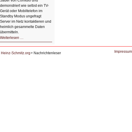
Sauer von Comidio und
demonstriert wie selbst ein TV-
Gerät oder Mobiltelefon im
Standby Modus ungefragt
Server im Netz kontaktieren und
heimlich gesammelte Daten
übermitteln.
HIZ604:
Weiterlesen …
DNS
und
Datenschutz
Impressum
Heinz-Schmitz.org
Nachrichtenleser