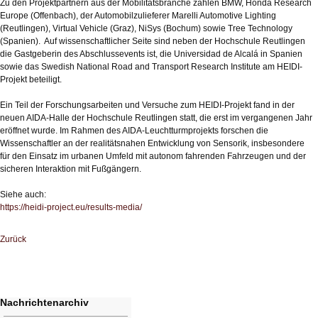
Zu den Projektpartnern aus der Mobilitätsbranche zählen BMW, Honda Research
Europe (Offenbach), der Automobilzulieferer Marelli Automotive Lighting
(Reutlingen), Virtual Vehicle (Graz), NiSys (Bochum) sowie Tree Technology
(Spanien). Auf wissenschaftlicher Seite sind neben der Hochschule Reutlingen
die Gastgeberin des Abschlussevents ist, die Universidad de Alcalá in Spanien
sowie das Swedish National Road and Transport Research Institute am HEIDI-
Projekt beteiligt.
Ein Teil der Forschungsarbeiten und Versuche zum HEIDI-Projekt fand in der
neuen AIDA-Halle der Hochschule Reutlingen statt, die erst im vergangenen Jahr
eröffnet wurde. Im Rahmen des AIDA-Leuchtturmprojekts forschen die
Wissenschaftler an der realitätsnahen Entwicklung von Sensorik, insbesondere
für den Einsatz im urbanen Umfeld mit autonom fahrenden Fahrzeugen und der
sicheren Interaktion mit Fußgängern.
Siehe auch:
https://heidi-project.eu/results-media/
Zurück
Nachrichtenarchiv