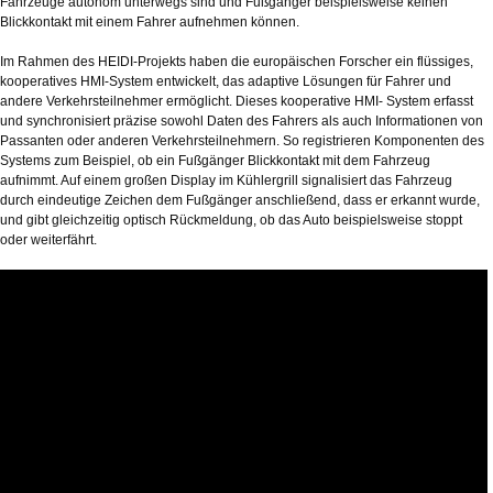
Fahrzeuge autonom unterwegs sind und Fußgänger beispielsweise keinen
Blickkontakt mit einem Fahrer aufnehmen können.
Im Rahmen des HEIDI-Projekts haben die europäischen Forscher ein flüssiges,
kooperatives HMI-System entwickelt, das adaptive Lösungen für Fahrer und
andere Verkehrsteilnehmer ermöglicht. Dieses kooperative HMI- System erfasst
und synchronisiert präzise sowohl Daten des Fahrers als auch Informationen von
Passanten oder anderen Verkehrsteilnehmern. So registrieren Komponenten des
Systems zum Beispiel, ob ein Fußgänger Blickkontakt mit dem Fahrzeug
aufnimmt. Auf einem großen Display im Kühlergrill signalisiert das Fahrzeug
durch eindeutige Zeichen dem Fußgänger anschließend, dass er erkannt wurde,
und gibt gleichzeitig optisch Rückmeldung, ob das Auto beispielsweise stoppt
oder weiterfährt.