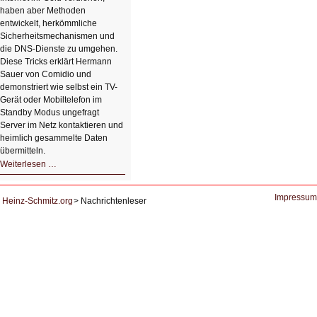
haben aber Methoden
entwickelt, herkömmliche
Sicherheitsmechanismen und
die DNS-Dienste zu umgehen.
Diese Tricks erklärt Hermann
Sauer von Comidio und
demonstriert wie selbst ein TV-
Gerät oder Mobiltelefon im
Standby Modus ungefragt
Server im Netz kontaktieren und
heimlich gesammelte Daten
übermitteln.
HIZ604:
Weiterlesen …
DNS
und
Datenschutz
Impressum
Heinz-Schmitz.org
Nachrichtenleser