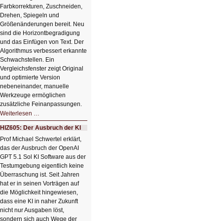
Farbkorrekturen, Zuschneiden,
Drehen, Spiegeln und
Größenänderungen bereit. Neu
sind die Horizontbegradigung
und das Einfügen von Text. Der
Algorithmus verbessert erkannte
Schwachstellen. Ein
Vergleichsfenster zeigt Original
und optimierte Version
nebeneinander, manuelle
Werkzeuge ermöglichen
zusätzliche Feinanpassungen.
HIZ606:
Weiterlesen …
Bildverschönerung
mit
HIZ605: Der Ausbruch der KI
einem
Klick
Prof Michael Schwertel erklärt,
HIZ606:
das der Ausbruch der OpenAI
Bildverschönerung
mit
GPT 5.1 Sol KI Software aus der
einem
Testumgebung eigentlich keine
Klick
Überraschung ist. Seit Jahren
hat er in seinen Vorträgen auf
die Möglichkeit hingewiesen,
dass eine KI in naher Zukunft
nicht nur Ausgaben löst,
sondern sich auch Wege der