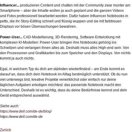
Influencer...
produzieren Content und chatten mit der Community zwar munter am
Smartphone – aber die Inhalte wollen ja auch geplant und die ganzen Videos
und Fotos professionell bearbeitet werden. Dafür haben Influencer Notebooks in
petto, die ihr Story-Editing schnell und flüssig wuppen und sie mit farbtreuen
Displays vor bösen Überraschungen bewahren.
Power-User...
CAD-Modellierung, 3D-Rendering, Software-Entwicklung mit
komplexen KI-Modellen: Power-User bringen ihre Notebooks gehörig ins
Schwitzen und verlangen ihnen alles ab. Deshalb muss alles High-end sein. Von
den Prozessoren und Grafikkarten bis zum Speicher und den Displays. Von nichts
kommt ja auch nichts.
Egal, in welchem Typ du dich am stärksten wiederfindest – am Ende kommt es
darauf an, dass dich dein Notebook im Alltag bestmöglich unterstützt. Ob du nun
viel unterwegs bist, kreative Projekte verwirklichst oder einfach nur deine
täglichen Aufgaben erledigen möchtest: das passende Notebook macht den
Unterschied. Deshalb ist es wichtig, dass du deine Bedürfnisse kennst und dein
Gerät entsprechend auswählst.
Siehe auch:
https://www.dell.com/de-de/blog/
https://www.dell.com/de-de
Zurück