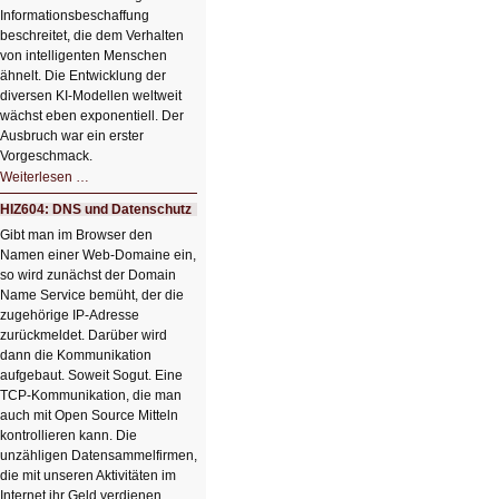
Informationsbeschaffung
beschreitet, die dem Verhalten
von intelligenten Menschen
ähnelt. Die Entwicklung der
diversen KI-Modellen weltweit
wächst eben exponentiell. Der
Ausbruch war ein erster
Vorgeschmack.
HIZ605:
Weiterlesen …
Der
Ausbruch
HIZ604: DNS und Datenschutz
der
KI
Gibt man im Browser den
Namen einer Web-Domaine ein,
so wird zunächst der Domain
Name Service bemüht, der die
zugehörige IP-Adresse
zurückmeldet. Darüber wird
dann die Kommunikation
aufgebaut. Soweit Sogut. Eine
TCP-Kommunikation, die man
auch mit Open Source Mitteln
kontrollieren kann. Die
unzähligen Datensammelfirmen,
die mit unseren Aktivitäten im
Internet ihr Geld verdienen,