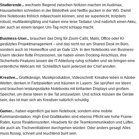
Studierende...
wechseln fliegend zwischen Notizen machen im Audimax,
Hausarbeiten schreiben in der Bibliothek und Netflix gucken in der WG. Damit
ihre Notebooks fröhlich mitwechseln können, sind sie superleicht, trotzdem
robust, multitaskingfähig und haben eine leise Tastatur. Und natürlich einen Akku,
der auch an einem langen Uni-Tag nicht schlapp macht.
Business-User...
brauchen das Ding für Zoom-Calls, Mails, Office oder KI-
gestütztes Projektmanagement – und das nicht nur am Shared Desk im Büro,
sondern auch im Homeoffice und an Gate 12A. In den Notebooks von Business-
Usern stecken flotte Prozessoren, sie haben einen Docking-Anschluss, ihre
Sicherheits-Features lassen die IT-Abteilung ruhig schlafen und sie bringen eine
ordentliche Webcam mit. Schließlich kann jederzeit der Chef anrufen.
Kreative...
Grafikdesign, Musikproduktion, Videoschnitt: Kreative leben in Adobe-
Welten, denken in Farbpaletten und träumen in Layern. Sie sprühen vor Ideen
und brauchen leistungsstarke Notebooks mit brillanten Displays und großem
Speicher, um diese Ideen in die Tat umzusetzen. Und schick müssen die Geräte
sein, das ist man sich als Kreativer natürlich schuldig.
Gamer...
haben eigentlich gar kein Notebook, sondern eine mobile
Kommandostation. High-End-Grafikkarten sind ebenso Pflicht wie hohe Frame-
Rates, kurze Reaktionszeiten, Headsets für die Teamkommunikation und Lüfter,
die auch als Tischventilatoren durchgehen würden. Oder anders gesagt: Alles
muss flüssig, schnell und leuchtend bunt sein.