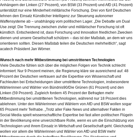
Anhängern der Linken (27 Prozent), von BSW (33 Prozent) und AfD (41 Prozent)
unterstützt nur eine Minderheit militärische Forschung. Drei von fünf Deutschen
lehnen den Einsatz Künstlicher Intelligenz zur Steuerung autonomer
Waffensysteme ab – unabhängig vom politischen Lager. „Die Debatte um Dual
Use zeigt: Die Trennung zwischen ziviler und militärischer Forschung ist oft
künstlich. Entscheidend ist, dass Forschung und Innovation friedlichen Zwecken
dienen und unsere Gesellschaft schützen – das ist der Maßstab, an dem wir uns
orientieren sollten. Diesen Maßstab teilen die Deutschen mehrheitlich“, sagt
acatech Präsident Jan Wörner.
Wunsch nach mehr Mitbestimmung bei umstrittenen Technologien
Viele Deutsche fühlen sich über die möglichen Folgen von Technik schlecht
informiert: Nur 9 Prozent meinen, die Regierung kläre sie ausreichend auf. 48
Prozent der Deutschen vertrauen auf die Expertise von Wissenschaft und
Fachleuten bei Entscheidungen über umstrittene Technologien, insbesondere
Wählerinnen und Wähler von Bündnis90/Die Grünen (61 Prozent) und den
Linken (59 Prozent). Zugleich fordern 45 Prozent der Befragten mehr
Mitbestimmung bei umstrittenen Technologien, während nur 18 Prozent dies
ablehnen. Unter den Wählerinnen und Wählern von AfD und BSW wollen sogar
65 Prozent mehr Teilhabe. „Trotz aller Fake News und alternativer Fakten in
Social Media spielt wissenschaftliche Expertise bei fast allen politischen Flügeln
in der Bevölkerung eine unverzichtbare Rolle, wenn es um die Einschätzung von
Technologien und ihrem Einsatz in Wirtschaft und Gesellschaft geht. Gleichzeitig
wollen vor allem die Wählerinnen und Wähler von AfD und BSW mehr