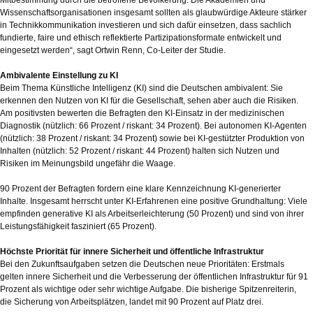
Mitbestimmung durch die betroffene Bevölkerung. Die Akademien und
Wissenschaftsorganisationen insgesamt sollten als glaubwürdige Akteure stärker
in Technikkommunikation investieren und sich dafür einsetzen, dass sachlich
fundierte, faire und ethisch reflektierte Partizipationsformate entwickelt und
eingesetzt werden“, sagt Ortwin Renn, Co-Leiter der Studie.
Ambivalente Einstellung zu KI
Beim Thema Künstliche Intelligenz (KI) sind die Deutschen ambivalent: Sie
erkennen den Nutzen von KI für die Gesellschaft, sehen aber auch die Risiken.
Am positivsten bewerten die Befragten den KI-Einsatz in der medizinischen
Diagnostik (nützlich: 66 Prozent / riskant: 34 Prozent). Bei autonomen KI-Agenten
(nützlich: 38 Prozent / riskant: 34 Prozent) sowie bei KI-gestützter Produktion von
Inhalten (nützlich: 52 Prozent / riskant: 44 Prozent) halten sich Nutzen und
Risiken im Meinungsbild ungefähr die Waage.
90 Prozent der Befragten fordern eine klare Kennzeichnung KI-generierter
Inhalte. Insgesamt herrscht unter KI-Erfahrenen eine positive Grundhaltung: Viele
empfinden generative KI als Arbeitserleichterung (50 Prozent) und sind von ihrer
Leistungsfähigkeit fasziniert (65 Prozent).
Höchste Priorität für innere Sicherheit und öffentliche Infrastruktur
Bei den Zukunftsaufgaben setzen die Deutschen neue Prioritäten: Erstmals
gelten innere Sicherheit und die Verbesserung der öffentlichen Infrastruktur für 91
Prozent als wichtige oder sehr wichtige Aufgabe. Die bisherige Spitzenreiterin,
die Sicherung von Arbeitsplätzen, landet mit 90 Prozent auf Platz drei.