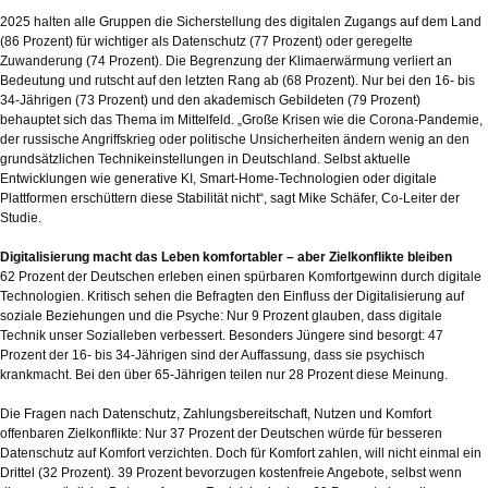
2025 halten alle Gruppen die Sicherstellung des digitalen Zugangs auf dem Land
(86 Prozent) für wichtiger als Datenschutz (77 Prozent) oder geregelte
Zuwanderung (74 Prozent). Die Begrenzung der Klimaerwärmung verliert an
Bedeutung und rutscht auf den letzten Rang ab (68 Prozent). Nur bei den 16- bis
34-Jährigen (73 Prozent) und den akademisch Gebildeten (79 Prozent)
behauptet sich das Thema im Mittelfeld. „Große Krisen wie die Corona-Pandemie,
der russische Angriffskrieg oder politische Unsicherheiten ändern wenig an den
grundsätzlichen Technikeinstellungen in Deutschland. Selbst aktuelle
Entwicklungen wie generative KI, Smart-Home-Technologien oder digitale
Plattformen erschüttern diese Stabilität nicht“, sagt Mike Schäfer, Co-Leiter der
Studie.
Digitalisierung macht das Leben komfortabler – aber Zielkonflikte bleiben
62 Prozent der Deutschen erleben einen spürbaren Komfortgewinn durch digitale
Technologien. Kritisch sehen die Befragten den Einfluss der Digitalisierung auf
soziale Beziehungen und die Psyche: Nur 9 Prozent glauben, dass digitale
Technik unser Sozialleben verbessert. Besonders Jüngere sind besorgt: 47
Prozent der 16- bis 34-Jährigen sind der Auffassung, dass sie psychisch
krankmacht. Bei den über 65-Jährigen teilen nur 28 Prozent diese Meinung.
Die Fragen nach Datenschutz, Zahlungsbereitschaft, Nutzen und Komfort
offenbaren Zielkonflikte: Nur 37 Prozent der Deutschen würde für besseren
Datenschutz auf Komfort verzichten. Doch für Komfort zahlen, will nicht einmal ein
Drittel (32 Prozent). 39 Prozent bevorzugen kostenfreie Angebote, selbst wenn