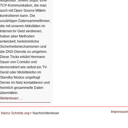
aufgebaut. Soweit Sogut. Eine
TCP-Kommunikation, die man
auch mit Open Source Mitteln
kontrollieren kann. Die
unzähligen Datensammelfirmen,
die mit unseren Aktivitäten im
Internet ihr Geld verdienen,
haben aber Methoden
entwickelt, herkömmliche
Sicherheitsmechanismen und
die DNS-Dienste zu umgehen.
Diese Tricks erklärt Hermann
Sauer von Comidio und
demonstriert wie selbst ein TV-
Gerät oder Mobiltelefon im
Standby Modus ungefragt
Server im Netz kontaktieren und
heimlich gesammelte Daten
übermitteln.
HIZ604:
Weiterlesen …
DNS
und
Datenschutz
Impressum
Heinz-Schmitz.org
Nachrichtenleser