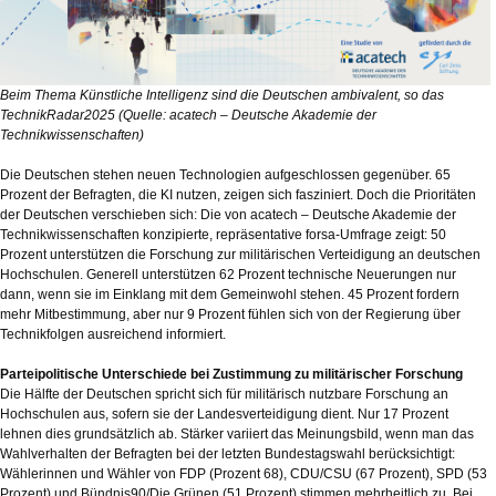
Beim Thema Künstliche Intelligenz sind die Deutschen ambivalent, so das
TechnikRadar2025 (Quelle: acatech – Deutsche Akademie der
Technikwissenschaften)
Die Deutschen stehen neuen Technologien aufgeschlossen gegenüber. 65
Prozent der Befragten, die KI nutzen, zeigen sich fasziniert. Doch die Prioritäten
der Deutschen verschieben sich: Die von acatech – Deutsche Akademie der
Technikwissenschaften konzipierte, repräsentative forsa-Umfrage zeigt: 50
Prozent unterstützen die Forschung zur militärischen Verteidigung an deutschen
Hochschulen. Generell unterstützen 62 Prozent technische Neuerungen nur
dann, wenn sie im Einklang mit dem Gemeinwohl stehen. 45 Prozent fordern
mehr Mitbestimmung, aber nur 9 Prozent fühlen sich von der Regierung über
Technikfolgen ausreichend informiert.
Parteipolitische Unterschiede bei Zustimmung zu militärischer Forschung
Die Hälfte der Deutschen spricht sich für militärisch nutzbare Forschung an
Hochschulen aus, sofern sie der Landesverteidigung dient. Nur 17 Prozent
lehnen dies grundsätzlich ab. Stärker variiert das Meinungsbild, wenn man das
Wahlverhalten der Befragten bei der letzten Bundestagswahl berücksichtigt:
Wählerinnen und Wähler von FDP (Prozent 68), CDU/CSU (67 Prozent), SPD (53
Prozent) und Bündnis90/Die Grünen (51 Prozent) stimmen mehrheitlich zu. Bei