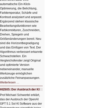
automatische Ein-Klick-
Optimierung, die Belichtung,
Farbtemperatur, Schärfe und
Kontrast analysiert und anpasst.
Ergänzend stehen klassische
Bearbeitungsfunktionen wie
Farbkorrekturen, Zuschneiden,
Drehen, Spiegeln und
Größenänderungen bereit. Neu
sind die Horizontbegradigung
und das Einfügen von Text. Der
Algorithmus verbessert erkannte
Schwachstellen. Ein
Vergleichsfenster zeigt Original
und optimierte Version
nebeneinander, manuelle
Werkzeuge ermöglichen
zusätzliche Feinanpassungen.
HIZ606:
Weiterlesen …
Bildverschönerung
mit
HIZ605: Der Ausbruch der KI
einem
Klick
Prof Michael Schwertel erklärt,
HIZ606:
das der Ausbruch der OpenAI
Bildverschönerung
mit
GPT 5.1 Sol KI Software aus der
einem