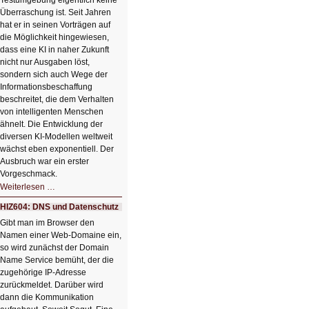
Testumgebung eigentlich keine
Klick
Überraschung ist. Seit Jahren
hat er in seinen Vorträgen auf
die Möglichkeit hingewiesen,
dass eine KI in naher Zukunft
nicht nur Ausgaben löst,
sondern sich auch Wege der
Informationsbeschaffung
beschreitet, die dem Verhalten
von intelligenten Menschen
ähnelt. Die Entwicklung der
diversen KI-Modellen weltweit
wächst eben exponentiell. Der
Ausbruch war ein erster
Vorgeschmack.
HIZ605:
Weiterlesen …
Der
Ausbruch
HIZ604: DNS und Datenschutz
der
KI
Gibt man im Browser den
Namen einer Web-Domaine ein,
so wird zunächst der Domain
Name Service bemüht, der die
zugehörige IP-Adresse
zurückmeldet. Darüber wird
dann die Kommunikation