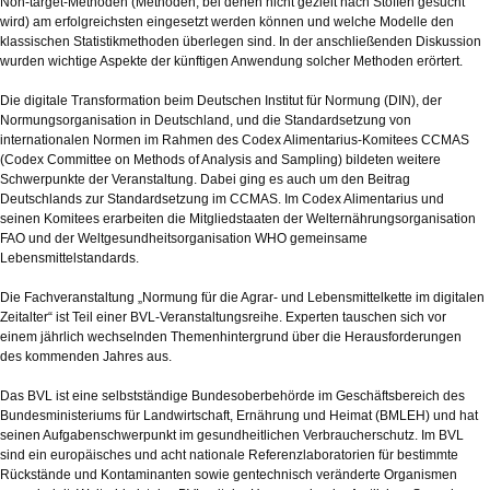
Non-target-Methoden (Methoden, bei denen nicht gezielt nach Stoffen gesucht
wird) am erfolgreichsten eingesetzt werden können und welche Modelle den
klassischen Statistikmethoden überlegen sind. In der anschließenden Diskussion
wurden wichtige Aspekte der künftigen Anwendung solcher Methoden erörtert.
Die digitale Transformation beim Deutschen Institut für Normung (DIN), der
Normungsorganisation in Deutschland, und die Standardsetzung von
internationalen Normen im Rahmen des Codex Alimentarius-Komitees CCMAS
(Codex Committee on Methods of Analysis and Sampling) bildeten weitere
Schwerpunkte der Veranstaltung. Dabei ging es auch um den Beitrag
Deutschlands zur Standardsetzung im CCMAS. Im Codex Alimentarius und
seinen Komitees erarbeiten die Mitgliedstaaten der Welternährungsorganisation
FAO und der Weltgesundheitsorganisation WHO gemeinsame
Lebensmittelstandards.
Die Fachveranstaltung „Normung für die Agrar- und Lebensmittelkette im digitalen
Zeitalter“ ist Teil einer BVL-Veranstaltungsreihe. Experten tauschen sich vor
einem jährlich wechselnden Themenhintergrund über die Herausforderungen
des kommenden Jahres aus.
Das BVL ist eine selbstständige Bundesoberbehörde im Geschäftsbereich des
Bundesministeriums für Landwirtschaft, Ernährung und Heimat (BMLEH) und hat
seinen Aufgabenschwerpunkt im gesundheitlichen Verbraucherschutz. Im BVL
sind ein europäisches und acht nationale Referenzlaboratorien für bestimmte
Rückstände und Kontaminanten sowie gentechnisch veränderte Organismen