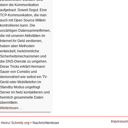
dann die Kommunikation
aufgebaut. Soweit Sogut. Eine
TCP-Kommunikation, die man
auch mit Open Source Mitteln
kontrollieren kann. Die
unzähligen Datensammelfirmen,
die mit unseren Aktivitäten im
Internet ihr Geld verdienen,
haben aber Methoden
entwickelt, herkömmliche
Sicherheitsmechanismen und
die DNS-Dienste zu umgehen.
Diese Tricks erklärt Hermann
Sauer von Comidio und
demonstriert wie selbst ein TV-
Gerät oder Mobiltelefon im
Standby Modus ungefragt
Server im Netz kontaktieren und
heimlich gesammelte Daten
übermitteln.
HIZ604:
Weiterlesen …
DNS
und
Datenschutz
Impressum
Heinz-Schmitz.org
Nachrichtenleser