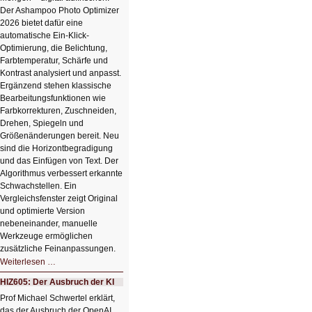
Der Ashampoo Photo Optimizer
2026 bietet dafür eine
automatische Ein-Klick-
Optimierung, die Belichtung,
Farbtemperatur, Schärfe und
Kontrast analysiert und anpasst.
Ergänzend stehen klassische
Bearbeitungsfunktionen wie
Farbkorrekturen, Zuschneiden,
Drehen, Spiegeln und
Größenänderungen bereit. Neu
sind die Horizontbegradigung
und das Einfügen von Text. Der
Algorithmus verbessert erkannte
Schwachstellen. Ein
Vergleichsfenster zeigt Original
und optimierte Version
nebeneinander, manuelle
Werkzeuge ermöglichen
zusätzliche Feinanpassungen.
HIZ606:
Weiterlesen …
Bildverschönerung
mit
HIZ605: Der Ausbruch der KI
einem
Klick
Prof Michael Schwertel erklärt,
HIZ606:
das der Ausbruch der OpenAI
Bildverschönerung