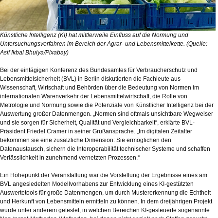
Künstliche Intelligenz (KI) hat mittlerweile Einfluss auf die Normung und
Untersuchungsverfahren im Bereich der Agrar- und Lebensmittelkette. (Quelle:
Asif Ikbal Bhuiya/Pixabay)
Bei der eintägigen Konferenz des Bundesamtes für Verbraucherschutz und
Lebensmittelsicherheit (BVL) in Berlin diskutierten die Fachleute aus
Wissenschaft, Wirtschaft und Behörden über die Bedeutung von Normen im
internationalen Warenverkehr der Lebensmittelwirtschaft, die Rolle von
Metrologie und Normung sowie die Potenziale von Künstlicher Intelligenz bei der
Auswertung großer Datenmengen. „Normen sind oftmals unsichtbare Wegweiser
und sie sorgen für Sicherheit, Qualität und Vergleichbarkeit“, erklärte BVL-
Präsident Friedel Cramer in seiner Grußansprache. „Im digitalen Zeitalter
bekommen sie eine zusätzliche Dimension: Sie ermöglichen den
Datenaustausch, sichern die Interoperabilität technischer Systeme und schaffen
Verlässlichkeit in zunehmend vernetzten Prozessen.“
Ein Höhepunkt der Veranstaltung war die Vorstellung der Ergebnisse eines am
BVL angesiedelten Modellvorhabens zur Entwicklung eines KI-gestützten
Auswertetools für große Datenmengen, um durch Mustererkennung die Echtheit
und Herkunft von Lebensmitteln ermitteln zu können. In dem dreijährigen Projekt
wurde unter anderem getestet, in welchen Bereichen KI-gesteuerte sogenannte