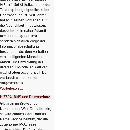
mit
GPT 5.1 Sol KI Software aus der
einem
Testumgebung eigentlich keine
Klick
Überraschung ist. Seit Jahren
hat er in seinen Vorträgen auf
die Möglichkeit hingewiesen,
dass eine KI in naher Zukunft
nicht nur Ausgaben löst,
sondern sich auch Wege der
Informationsbeschaffung
beschreitet, die dem Verhalten
von intelligenten Menschen
ähnelt. Die Entwicklung der
diversen KI-Modellen weltweit
wächst eben exponentiell. Der
Ausbruch war ein erster
Vorgeschmack.
HIZ605:
Weiterlesen …
Der
Ausbruch
HIZ604: DNS und Datenschutz
der
KI
Gibt man im Browser den
Namen einer Web-Domaine ein,
so wird zunächst der Domain
Name Service bemüht, der die
zugehörige IP-Adresse
zurückmeldet. Darüber wird