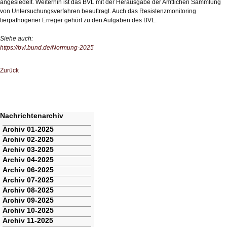
angesiedelt. Weiterhin ist das BVL mit der Herausgabe der Amtlichen Sammlung
von Untersuchungsverfahren beauftragt. Auch das Resistenzmonitoring
tierpathogener Erreger gehört zu den Aufgaben des BVL.
Siehe auch:
https://bvl.bund.de/Normung-2025
Zurück
Nachrichtenarchiv
Navigation
Archiv 01-2025
überspringen
Archiv 02-2025
Archiv 03-2025
Archiv 04-2025
Archiv 06-2025
Archiv 07-2025
Archiv 08-2025
Archiv 09-2025
Archiv 10-2025
Archiv 11-2025