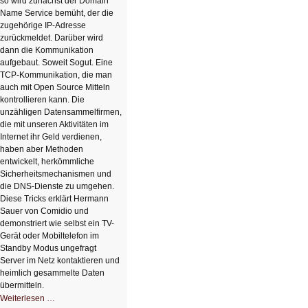
so wird zunächst der Domain
Name Service bemüht, der die
zugehörige IP-Adresse
zurückmeldet. Darüber wird
dann die Kommunikation
aufgebaut. Soweit Sogut. Eine
TCP-Kommunikation, die man
auch mit Open Source Mitteln
kontrollieren kann. Die
unzähligen Datensammelfirmen,
die mit unseren Aktivitäten im
Internet ihr Geld verdienen,
haben aber Methoden
entwickelt, herkömmliche
Sicherheitsmechanismen und
die DNS-Dienste zu umgehen.
Diese Tricks erklärt Hermann
Sauer von Comidio und
demonstriert wie selbst ein TV-
Gerät oder Mobiltelefon im
Standby Modus ungefragt
Server im Netz kontaktieren und
heimlich gesammelte Daten
übermitteln.
HIZ604:
Weiterlesen …
DNS