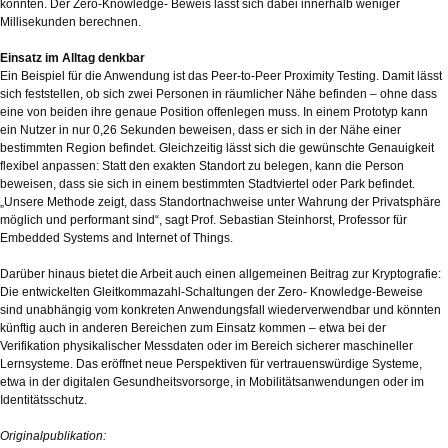
konnten. Der Zero-Knowledge- Beweis lässt sich dabei innerhalb weniger
Millisekunden berechnen.
Einsatz im Alltag denkbar
Ein Beispiel für die Anwendung ist das Peer-to-Peer Proximity Testing. Damit lässt
sich feststellen, ob sich zwei Personen in räumlicher Nähe befinden – ohne dass
eine von beiden ihre genaue Position offenlegen muss. In einem Prototyp kann
ein Nutzer in nur 0,26 Sekunden beweisen, dass er sich in der Nähe einer
bestimmten Region befindet. Gleichzeitig lässt sich die gewünschte Genauigkeit
flexibel anpassen: Statt den exakten Standort zu belegen, kann die Person
beweisen, dass sie sich in einem bestimmten Stadtviertel oder Park befindet.
„Unsere Methode zeigt, dass Standortnachweise unter Wahrung der Privatsphäre
möglich und performant sind“, sagt Prof. Sebastian Steinhorst, Professor für
Embedded Systems and Internet of Things.
Darüber hinaus bietet die Arbeit auch einen allgemeinen Beitrag zur Kryptografie:
Die entwickelten Gleitkommazahl-Schaltungen der Zero- Knowledge-Beweise
sind unabhängig vom konkreten Anwendungsfall wiederverwendbar und könnten
künftig auch in anderen Bereichen zum Einsatz kommen – etwa bei der
Verifikation physikalischer Messdaten oder im Bereich sicherer maschineller
Lernsysteme. Das eröffnet neue Perspektiven für vertrauenswürdige Systeme,
etwa in der digitalen Gesundheitsvorsorge, in Mobilitätsanwendungen oder im
Identitätsschutz.
Originalpublikation: