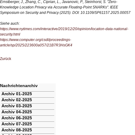
Ernstberger, J., Zhang, C., Ciprian, L., Javanovic, P., Steinhorst, S. "
Zero-
Knowledge Location Privacy via Accurate Floating-Point SNARKs". IEEE
Symposium on Security and Privacy (2025). DOI: 10.1109/SP61157.2025.00057
Siehe auch:
https://www.nytimes.com/interactive/2019/12/20/opinion/location-data-national-
security.html
https://www.computer.org/csdl/proceedings-
article/sp/2025/223600a057/21B7R3HsGK4
Zurück
Nachrichtenarchiv
Navigation
Archiv 01-2025
überspringen
Archiv 02-2025
Archiv 03-2025
Archiv 04-2025
Archiv 06-2025
Archiv 07-2025
Archiv 08-2025