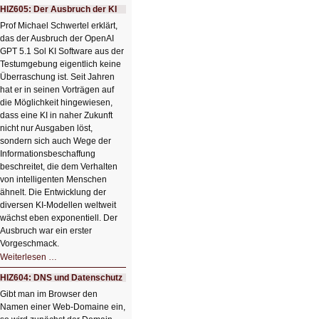
mit
HIZ605: Der Ausbruch der KI
einem
Klick
Prof Michael Schwertel erklärt,
HIZ606:
das der Ausbruch der OpenAI
Bildverschönerung
mit
GPT 5.1 Sol KI Software aus der
einem
Testumgebung eigentlich keine
Klick
Überraschung ist. Seit Jahren
hat er in seinen Vorträgen auf
die Möglichkeit hingewiesen,
dass eine KI in naher Zukunft
nicht nur Ausgaben löst,
sondern sich auch Wege der
Informationsbeschaffung
beschreitet, die dem Verhalten
von intelligenten Menschen
ähnelt. Die Entwicklung der
diversen KI-Modellen weltweit
wächst eben exponentiell. Der
Ausbruch war ein erster
Vorgeschmack.
HIZ605:
Weiterlesen …
Der
Ausbruch
HIZ604: DNS und Datenschutz
der
KI
Gibt man im Browser den
Namen einer Web-Domaine ein,