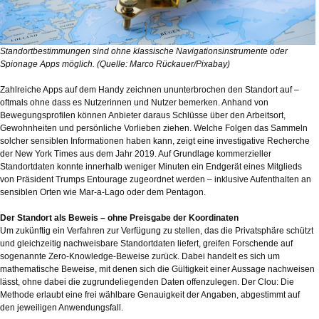
Standortbestimmungen sind ohne klassische Navigationsinstrumente oder
Spionage Apps möglich. (Quelle: Marco Rückauer/Pixabay)
Zahlreiche Apps auf dem Handy zeichnen ununterbrochen den Standort auf –
oftmals ohne dass es Nutzerinnen und Nutzer bemerken. Anhand von
Bewegungsprofilen können Anbieter daraus Schlüsse über den Arbeitsort,
Gewohnheiten und persönliche Vorlieben ziehen. Welche Folgen das Sammeln
solcher sensiblen Informationen haben kann, zeigt eine investigative Recherche
der New York Times aus dem Jahr 2019. Auf Grundlage kommerzieller
Standortdaten konnte innerhalb weniger Minuten ein Endgerät eines Mitglieds
von Präsident Trumps Entourage zugeordnet werden – inklusive Aufenthalten an
sensiblen Orten wie Mar-a-Lago oder dem Pentagon.
Der Standort als Beweis – ohne Preisgabe der Koordinaten
Um zukünftig ein Verfahren zur Verfügung zu stellen, das die Privatsphäre schützt
und gleichzeitig nachweisbare Standortdaten liefert, greifen Forschende auf
sogenannte Zero-Knowledge-Beweise zurück. Dabei handelt es sich um
mathematische Beweise, mit denen sich die Gültigkeit einer Aussage nachweisen
lässt, ohne dabei die zugrundeliegenden Daten offenzulegen. Der Clou: Die
Methode erlaubt eine frei wählbare Genauigkeit der Angaben, abgestimmt auf
den jeweiligen Anwendungsfall.