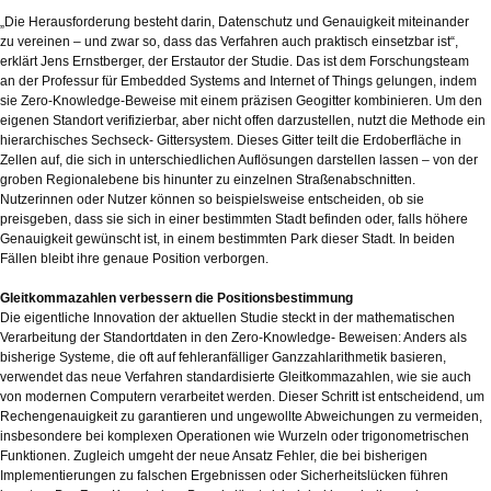
„Die Herausforderung besteht darin, Datenschutz und Genauigkeit miteinander
zu vereinen – und zwar so, dass das Verfahren auch praktisch einsetzbar ist“,
erklärt Jens Ernstberger, der Erstautor der Studie. Das ist dem Forschungsteam
an der Professur für Embedded Systems and Internet of Things gelungen, indem
sie Zero-Knowledge-Beweise mit einem präzisen Geogitter kombinieren. Um den
eigenen Standort verifizierbar, aber nicht offen darzustellen, nutzt die Methode ein
hierarchisches Sechseck- Gittersystem. Dieses Gitter teilt die Erdoberfläche in
Zellen auf, die sich in unterschiedlichen Auflösungen darstellen lassen – von der
groben Regionalebene bis hinunter zu einzelnen Straßenabschnitten.
Nutzerinnen oder Nutzer können so beispielsweise entscheiden, ob sie
preisgeben, dass sie sich in einer bestimmten Stadt befinden oder, falls höhere
Genauigkeit gewünscht ist, in einem bestimmten Park dieser Stadt. In beiden
Fällen bleibt ihre genaue Position verborgen.
Gleitkommazahlen verbessern die Positionsbestimmung
Die eigentliche Innovation der aktuellen Studie steckt in der mathematischen
Verarbeitung der Standortdaten in den Zero-Knowledge- Beweisen: Anders als
bisherige Systeme, die oft auf fehleranfälliger Ganzzahlarithmetik basieren,
verwendet das neue Verfahren standardisierte Gleitkommazahlen, wie sie auch
von modernen Computern verarbeitet werden. Dieser Schritt ist entscheidend, um
Rechengenauigkeit zu garantieren und ungewollte Abweichungen zu vermeiden,
insbesondere bei komplexen Operationen wie Wurzeln oder trigonometrischen
Funktionen. Zugleich umgeht der neue Ansatz Fehler, die bei bisherigen
Implementierungen zu falschen Ergebnissen oder Sicherheitslücken führen