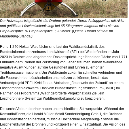
Der Holzstapel ist gelöscht, die Drohne gelandet. Deren Abfluggewicht mit Akku
und gefülltem Löschmitteltank liegt bei 65 Kilogramm, diagonal misst sie von
Propellerspitze zu Propellerspitze 3,20 Meter. (Quelle. Harald Müller/Uni
Magdeburg-Stendal)
Rund 1.240 Hektar Waldfläche sind laut der Waldbrandstatistik des
Bundesinformationszentrums Landwirtschaft (BZL) bei Waldbränden im Jahr
2023 in Deutschland abgebrannt. Das entspricht ungefähr einer Fläche von 1.771
Fußballfeldern. Neben der Zerstörung von Lebensräumen, haben Waldbrände
negative Auswirkungen auf die Gesundheit und führen zu erhöhten
Treibhausgasemissionen. Um Waldbrände zukünftig schneller verhindern und
die Feuerwehr bei Löscharbeiten unterstützen zu können, forscht das
Verbundprojekt PEELIKAN für das Vorhaben „Feuerwehr der Zukunft“ an einem
Löschdrohnen-Schwarm. Das vom Bundesforschungsministerium (BMBF) im
Rahmen des Programms „WIR!“ geförderte Projekt hat das Ziel, ein
Löschdrohnen- System zur Waldbrandbekämpfung zu konzipieren.
Die sechs Verbundpartner haben unterschiedliche Schwerpunkte. Während der
Konsortialführer, die Harald Müller Metall Sonderfertigung GmbH, die Drohnen
und Bodenstationen herstellt, misst die Hochschule Magdeburg- Stendal die
Löscheffektivität der Drohnen und konzipiert einen Einsatzablauf. Die Vision des