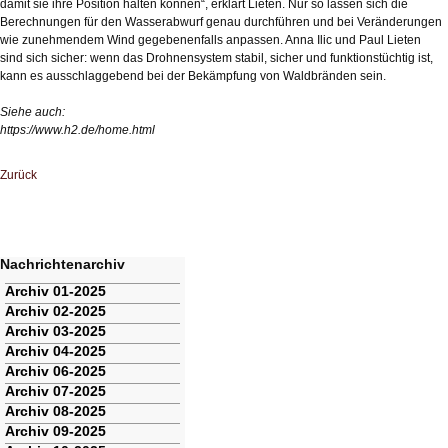
damit sie ihre Position halten können“, erklärt Lieten. Nur so lassen sich die
Berechnungen für den Wasserabwurf genau durchführen und bei Veränderungen
wie zunehmendem Wind gegebenenfalls anpassen. Anna Ilic und Paul Lieten
sind sich sicher: wenn das Drohnensystem stabil, sicher und funktionstüchtig ist,
kann es ausschlaggebend bei der Bekämpfung von Waldbränden sein.
Siehe auch:
https://www.h2.de/home.html
Zurück
Nachrichtenarchiv
Navigation
Archiv 01-2025
überspringen
Archiv 02-2025
Archiv 03-2025
Archiv 04-2025
Archiv 06-2025
Archiv 07-2025
Archiv 08-2025
Archiv 09-2025