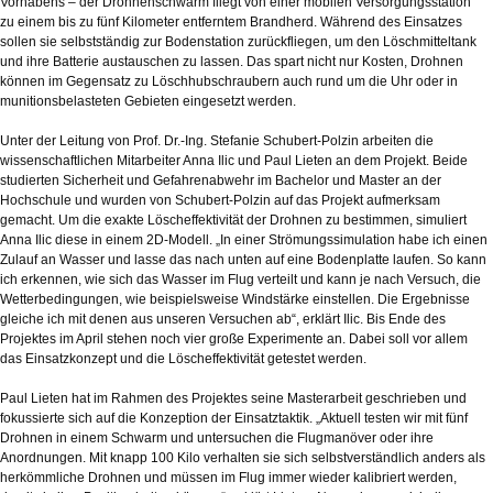
Vorhabens – der Drohnenschwarm fliegt von einer mobilen Versorgungsstation
zu einem bis zu fünf Kilometer entferntem Brandherd. Während des Einsatzes
sollen sie selbstständig zur Bodenstation zurückfliegen, um den Löschmitteltank
und ihre Batterie austauschen zu lassen. Das spart nicht nur Kosten, Drohnen
können im Gegensatz zu Löschhubschraubern auch rund um die Uhr oder in
munitionsbelasteten Gebieten eingesetzt werden.
Unter der Leitung von Prof. Dr.-Ing. Stefanie Schubert-Polzin arbeiten die
wissenschaftlichen Mitarbeiter Anna Ilic und Paul Lieten an dem Projekt. Beide
studierten Sicherheit und Gefahrenabwehr im Bachelor und Master an der
Hochschule und wurden von Schubert-Polzin auf das Projekt aufmerksam
gemacht. Um die exakte Löscheffektivität der Drohnen zu bestimmen, simuliert
Anna Ilic diese in einem 2D-Modell. „In einer Strömungssimulation habe ich einen
Zulauf an Wasser und lasse das nach unten auf eine Bodenplatte laufen. So kann
ich erkennen, wie sich das Wasser im Flug verteilt und kann je nach Versuch, die
Wetterbedingungen, wie beispielsweise Windstärke einstellen. Die Ergebnisse
gleiche ich mit denen aus unseren Versuchen ab“, erklärt Ilic. Bis Ende des
Projektes im April stehen noch vier große Experimente an. Dabei soll vor allem
das Einsatzkonzept und die Löscheffektivität getestet werden.
Paul Lieten hat im Rahmen des Projektes seine Masterarbeit geschrieben und
fokussierte sich auf die Konzeption der Einsatztaktik. „Aktuell testen wir mit fünf
Drohnen in einem Schwarm und untersuchen die Flugmanöver oder ihre
Anordnungen. Mit knapp 100 Kilo verhalten sie sich selbstverständlich anders als
herkömmliche Drohnen und müssen im Flug immer wieder kalibriert werden,