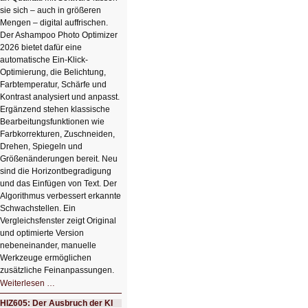
sie sich – auch in größeren
Mengen – digital auffrischen.
Der Ashampoo Photo Optimizer
2026 bietet dafür eine
automatische Ein-Klick-
Optimierung, die Belichtung,
Farbtemperatur, Schärfe und
Kontrast analysiert und anpasst.
Ergänzend stehen klassische
Bearbeitungsfunktionen wie
Farbkorrekturen, Zuschneiden,
Drehen, Spiegeln und
Größenänderungen bereit. Neu
sind die Horizontbegradigung
und das Einfügen von Text. Der
Algorithmus verbessert erkannte
Schwachstellen. Ein
Vergleichsfenster zeigt Original
und optimierte Version
nebeneinander, manuelle
Werkzeuge ermöglichen
zusätzliche Feinanpassungen.
HIZ606:
Weiterlesen …
Bildverschönerung
mit
HIZ605: Der Ausbruch der KI
einem