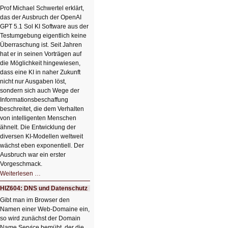
Klick
Prof Michael Schwertel erklärt,
HIZ606:
das der Ausbruch der OpenAI
Bildverschönerung
mit
GPT 5.1 Sol KI Software aus der
einem
Testumgebung eigentlich keine
Klick
Überraschung ist. Seit Jahren
hat er in seinen Vorträgen auf
die Möglichkeit hingewiesen,
dass eine KI in naher Zukunft
nicht nur Ausgaben löst,
sondern sich auch Wege der
Informationsbeschaffung
beschreitet, die dem Verhalten
von intelligenten Menschen
ähnelt. Die Entwicklung der
diversen KI-Modellen weltweit
wächst eben exponentiell. Der
Ausbruch war ein erster
Vorgeschmack.
HIZ605:
Weiterlesen …
Der
Ausbruch
HIZ604: DNS und Datenschutz
der
KI
Gibt man im Browser den
Namen einer Web-Domaine ein,
so wird zunächst der Domain
Name Service bemüht, der die