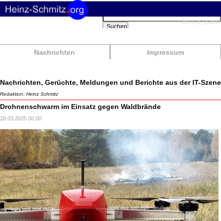
Suchbegriffe
Interessant
Suchen
Nachrichten
Impressum
Nachrichten, Gerüchte, Meldungen und Berichte aus der IT-Szene
Redaktion: Heinz Schmitz
Drohnenschwarm im Einsatz gegen Waldbrände
28.03.2025 00:00