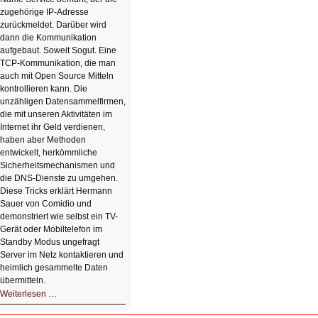
zugehörige IP-Adresse
zurückmeldet. Darüber wird
dann die Kommunikation
aufgebaut. Soweit Sogut. Eine
TCP-Kommunikation, die man
auch mit Open Source Mitteln
kontrollieren kann. Die
unzähligen Datensammelfirmen,
die mit unseren Aktivitäten im
Internet ihr Geld verdienen,
haben aber Methoden
entwickelt, herkömmliche
Sicherheitsmechanismen und
die DNS-Dienste zu umgehen.
Diese Tricks erklärt Hermann
Sauer von Comidio und
demonstriert wie selbst ein TV-
Gerät oder Mobiltelefon im
Standby Modus ungefragt
Server im Netz kontaktieren und
heimlich gesammelte Daten
übermitteln.
HIZ604:
Weiterlesen …
DNS
und