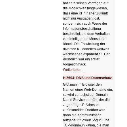
hat er in seinen Vorträgen auf
die Möglichkeit hingewiesen,
dass eine KI in naher Zukunft
nicht nur Ausgaben löst,
sondern sich auch Wege der
Informationsbeschaffung
beschreitet, die dem Verhalten
von intelligenten Menschen
ähnelt. Die Entwicklung der
diversen KI-Modellen weltweit
wächst eben exponentiell. Der
Ausbruch war ein erster
Vorgeschmack.
HIZ605:
Weiterlesen …
Der
Ausbruch
HIZ604: DNS und Datenschutz
der
KI
Gibt man im Browser den
Namen einer Web-Domaine ein,
so wird zunächst der Domain
Name Service bemüht, der die
zugehörige IP-Adresse
zurückmeldet. Darüber wird
dann die Kommunikation
aufgebaut. Soweit Sogut. Eine
TCP-Kommunikation, die man