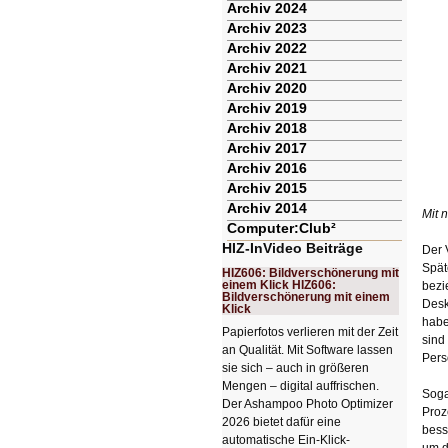
Archiv 2024
Archiv 2023
Archiv 2022
Archiv 2021
Archiv 2020
Archiv 2019
Archiv 2018
Archiv 2017
Archiv 2016
Archiv 2015
Archiv 2014
Mit 
Computer:Club²
HIZ-InVideo Beiträge
Der 
Spät
HIZ606: Bildverschönerung mit
einem Klick HIZ606:
bezi
Bildverschönerung mit einem
Desk
Klick
habe
Papierfotos verlieren mit der Zeit
sind
an Qualität. Mit Software lassen
Pers
sie sich – auch in größeren
Mengen – digital auffrischen.
Soga
Der Ashampoo Photo Optimizer
Proz
2026 bietet dafür eine
bess
automatische Ein-Klick-
um d