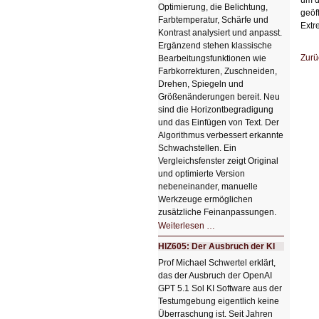
Optimierung, die Belichtung,
geöf
Farbtemperatur, Schärfe und
Extr
Kontrast analysiert und anpasst.
Ergänzend stehen klassische
Zurü
Bearbeitungsfunktionen wie
Farbkorrekturen, Zuschneiden,
Drehen, Spiegeln und
Größenänderungen bereit. Neu
sind die Horizontbegradigung
und das Einfügen von Text. Der
Algorithmus verbessert erkannte
Schwachstellen. Ein
Vergleichsfenster zeigt Original
und optimierte Version
nebeneinander, manuelle
Werkzeuge ermöglichen
zusätzliche Feinanpassungen.
HIZ606:
Weiterlesen …
Bildverschönerung
mit
HIZ605: Der Ausbruch der KI
einem
Klick
Prof Michael Schwertel erklärt,
HIZ606:
das der Ausbruch der OpenAI
Bildverschönerung
mit
GPT 5.1 Sol KI Software aus der
einem
Testumgebung eigentlich keine
Klick
Überraschung ist. Seit Jahren