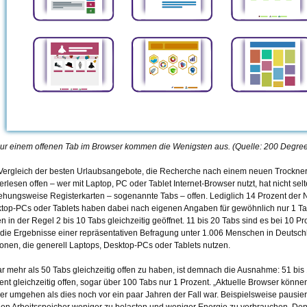
nur einem offenen Tab im Browser kommen die Wenigsten aus. (Quelle: 200 Degre
Vergleich der besten Urlaubsangebote, die Recherche nach einem neuen Trockner
erlesen offen – wer mit Laptop, PC oder Tablet Internet-Browser nutzt, hat nicht se
ehungsweise Registerkarten – sogenannte Tabs – offen. Lediglich 14 Prozent der 
top-PCs oder Tablets haben dabei nach eigenen Angaben für gewöhnlich nur 1 Tab 
n in der Regel 2 bis 10 Tabs gleichzeitig geöffnet. 11 bis 20 Tabs sind es bei 10 Pr
 die Ergebnisse einer repräsentativen Befragung unter 1.006 Menschen in Deutsch
onen, die generell Laptops, Desktop-PCs oder Tablets nutzen.
r mehr als 50 Tabs gleichzeitig offen zu haben, ist demnach die Ausnahme: 51 bis
ent gleichzeitig offen, sogar über 100 Tabs nur 1 Prozent. „Aktuelle Browser können
er umgehen als dies noch vor ein paar Jahren der Fall war. Beispielsweise pausiere
en Arbeitsspeicher weniger zu belasten und weniger Energie zu verbrauchen. Denno