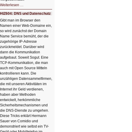
HIZ605:
Weiterlesen …
Der
Ausbruch
HIZ604: DNS und Datenschutz
der
KI
Gibt man im Browser den
Namen einer Web-Domaine ein,
so wird zunächst der Domain
Name Service bemüht, der die
zugehörige IP-Adresse
zurückmeldet. Darüber wird
dann die Kommunikation
aufgebaut. Soweit Sogut. Eine
TCP-Kommunikation, die man
auch mit Open Source Mitteln
kontrollieren kann. Die
unzähligen Datensammelfirmen,
die mit unseren Aktivitäten im
Internet ihr Geld verdienen,
haben aber Methoden
entwickelt, herkömmliche
Sicherheitsmechanismen und
die DNS-Dienste zu umgehen.
Diese Tricks erklärt Hermann
Sauer von Comidio und
demonstriert wie selbst ein TV-
Gerät oder Mobiltelefon im