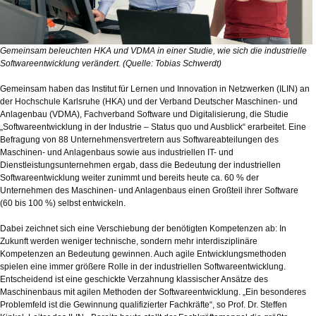
Gemeinsam beleuchten HKA und VDMA in einer Studie, wie sich die industrielle
Softwareentwicklung verändert. (Quelle: Tobias Schwerdt)
Gemeinsam haben das Institut für Lernen und Innovation in Netzwerken (ILIN) an
der Hochschule Karlsruhe (HKA) und der Verband Deutscher Maschinen- und
Anlagenbau (VDMA), Fachverband Software und Digitalisierung, die Studie
„Softwareentwicklung in der Industrie – Status quo und Ausblick“ erarbeitet. Eine
Befragung von 88 Unternehmensvertretern aus Softwareabteilungen des
Maschinen- und Anlagenbaus sowie aus industriellen IT- und
Dienstleistungsunternehmen ergab, dass die Bedeutung der industriellen
Softwareentwicklung weiter zunimmt und bereits heute ca. 60 % der
Unternehmen des Maschinen- und Anlagenbaus einen Großteil ihrer Software
(60 bis 100 %) selbst entwickeln.
Dabei zeichnet sich eine Verschiebung der benötigten Kompetenzen ab: In
Zukunft werden weniger technische, sondern mehr interdisziplinäre
Kompetenzen an Bedeutung gewinnen. Auch agile Entwicklungsmethoden
spielen eine immer größere Rolle in der industriellen Softwareentwicklung.
Entscheidend ist eine geschickte Verzahnung klassischer Ansätze des
Maschinenbaus mit agilen Methoden der Softwareentwicklung. „Ein besonderes
Problemfeld ist die Gewinnung qualifizierter Fachkräfte“, so Prof. Dr. Steffen