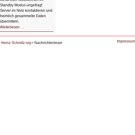
Standby Modus ungefragt
Server im Netz kontaktieren und
heimlich gesammelte Daten
übermitteln.
HIZ604:
Weiterlesen …
DNS
und
Datenschutz
Impressum
Heinz-Schmitz.org
Nachrichtenleser