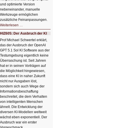
und optimierte Version
nebeneinander, manuelle
Werkzeuge ermöglichen
zusätzliche Feinanpassungen.
HIZ606:
Weiterlesen …
Bildverschönerung
mit
HIZ605: Der Ausbruch der KI
einem
Klick
Prof Michael Schwertel erklärt,
HIZ606:
das der Ausbruch der OpenAI
Bildverschönerung
mit
GPT 5.1 Sol KI Software aus der
einem
Testumgebung eigentlich keine
Klick
Überraschung ist. Seit Jahren
hat er in seinen Vorträgen auf
die Möglichkeit hingewiesen,
dass eine KI in naher Zukunft
nicht nur Ausgaben löst,
sondern sich auch Wege der
Informationsbeschaffung
beschreitet, die dem Verhalten
von intelligenten Menschen
ähnelt. Die Entwicklung der
diversen KI-Modellen weltweit
wächst eben exponentiell. Der
Ausbruch war ein erster
Vorgeschmack.