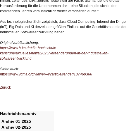
Kinkel, Leiter des ILIN. „Bereits heute stellt der Fachkräftemangel die größte
Herausforderung für die Unternehmen dar – eine Situation, die sich in den
kommenden Jahren voraussichtlich weiter verschärfen dürfte.“
Aus technologischer Sicht zeigt sich, dass Cloud Computing, Internet der Dinge
(IoT), Big Data und KI derzeit den größten Einfluss auf die Geschäftsmodelle der
industriellen Softwareentwicklung haben.
Originalveröffentlichung:
https://www.h-ka.de/die-hochschule-
karlsruhe/aktuelles/news/2025/veraenderungen-in-der-industriellen-
sofwareentwicklung
Siehe auch:
https://www.vdma.org/viewer/-/v2article/render/137460366
Zurück
Nachrichtenarchiv
Navigation
Archiv 01-2025
überspringen
Archiv 02-2025