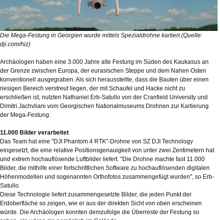
Die Mega-Festung in Georgien wurde mittels Spezialdrohne kartiert (Quelle:
dji.com/hiz)
Archäologen haben eine 3.000 Jahre alte Festung im Süden des Kaukasus an
der Grenze zwischen Europa, der eurasischen Steppe und dem Nahen Osten
konventionell ausgegraben. Als sich herausstellte, dass die Bauten über einen
riesigen Bereich verstreut liegen, der mit Schaufel und Hacke nicht zu
erschließen ist, nutzten Nathaniel Erb-Satullo von der Cranfield University und
Dimitri Jachvliani vom Georgischen Nationalmuseums Drohnen zur Kartierung
der Mega-Festung.
11.000 Bilder verarbeitet
Das Team hat eine "DJI Phantom 4 RTK"-Drohne von SZ DJI Technology
eingesetzt, die eine relative Positionsgenauigkeit von unter zwei Zentimetern hat
und extrem hochauflösende Luftbilder liefert. "Die Drohne machte fast 11.000
Bilder, die mithilfe einer fortschrittlichen Software zu hochauflösenden digitalen
Höhenmodellen und sogenannten Orthofotos zusammengefügt wurden", so Erb-
Satullo.
Diese Technologie liefert zusammengesetzte Bilder, die jeden Punkt der
Erdoberfläche so zeigen, wie er aus der direkten Sicht von oben erscheinen
würde. Die Archäologen konnten demzufolge die Überreste der Festung so