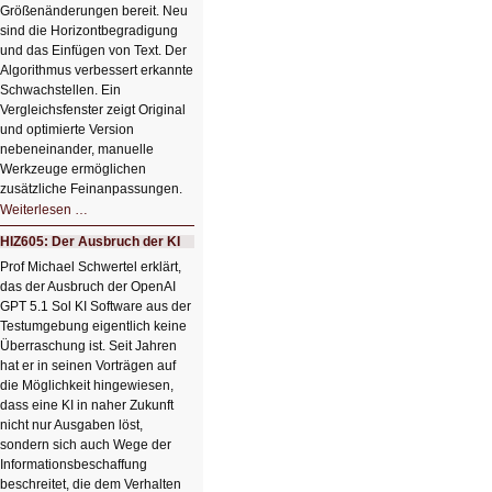
Größenänderungen bereit. Neu
sind die Horizontbegradigung
und das Einfügen von Text. Der
Algorithmus verbessert erkannte
Schwachstellen. Ein
Vergleichsfenster zeigt Original
und optimierte Version
nebeneinander, manuelle
Werkzeuge ermöglichen
zusätzliche Feinanpassungen.
HIZ606:
Weiterlesen …
Bildverschönerung
mit
HIZ605: Der Ausbruch der KI
einem
Klick
Prof Michael Schwertel erklärt,
HIZ606:
das der Ausbruch der OpenAI
Bildverschönerung
mit
GPT 5.1 Sol KI Software aus der
einem
Testumgebung eigentlich keine
Klick
Überraschung ist. Seit Jahren
hat er in seinen Vorträgen auf
die Möglichkeit hingewiesen,
dass eine KI in naher Zukunft
nicht nur Ausgaben löst,
sondern sich auch Wege der
Informationsbeschaffung
beschreitet, die dem Verhalten