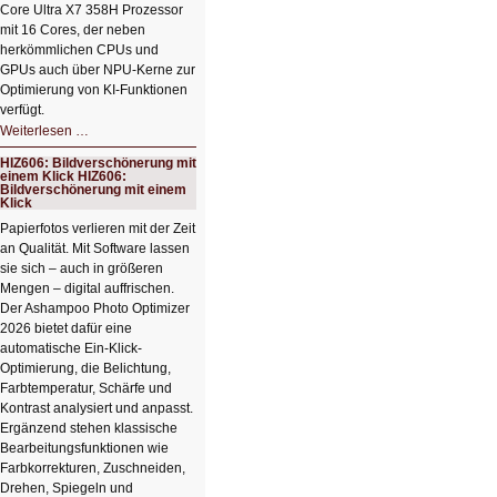
Core Ultra X7 358H Prozessor
mit 16 Cores, der neben
herkömmlichen CPUs und
GPUs auch über NPU-Kerne zur
Optimierung von KI-Funktionen
verfügt.
HIZ607:
Weiterlesen …
Schicker
kompakter
HIZ606: Bildverschönerung mit
Rechenturbo
einem Klick HIZ606:
Bildverschönerung mit einem
Klick
Papierfotos verlieren mit der Zeit
an Qualität. Mit Software lassen
sie sich – auch in größeren
Mengen – digital auffrischen.
Der Ashampoo Photo Optimizer
2026 bietet dafür eine
automatische Ein-Klick-
Optimierung, die Belichtung,
Farbtemperatur, Schärfe und
Kontrast analysiert und anpasst.
Ergänzend stehen klassische
Bearbeitungsfunktionen wie
Farbkorrekturen, Zuschneiden,
Drehen, Spiegeln und