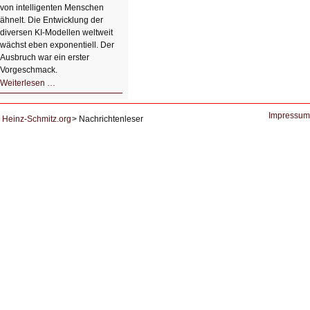
von intelligenten Menschen
ähnelt. Die Entwicklung der
diversen KI-Modellen weltweit
wächst eben exponentiell. Der
Ausbruch war ein erster
Vorgeschmack.
HIZ605:
Weiterlesen …
Der
Ausbruch
der
KI
Impressum
Heinz-Schmitz.org
Nachrichtenleser