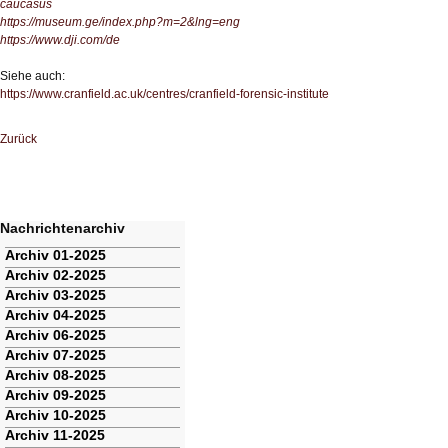
caucasus
https://museum.ge/index.php?m=2&lng=eng
https://www.dji.com/de
Siehe auch:
https://www.cranfield.ac.uk/centres/cranfield-forensic-institute
Zurück
Nachrichtenarchiv
Navigation
Archiv 01-2025
überspringen
Archiv 02-2025
Archiv 03-2025
Archiv 04-2025
Archiv 06-2025
Archiv 07-2025
Archiv 08-2025
Archiv 09-2025
Archiv 10-2025
Archiv 11-2025