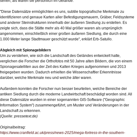
sehen, als wären sie persönlich im Gelände.
"Diese Datensätze ermöglichten es uns, subtile topografische Merkmale zu
identifizieren und genaue Karten aller Befestigungsmauern, Gräber, Feldsysteme
und anderer Steinstrukturen innerhalb der äußeren Siedlung zu erstellen. Es
zeigte sich, dass die Stätte mehr als 40 Mal größer waren als ursprünglich
angenommen, einschließlich einer großen äußeren Siedlung, die durch eine
1.000 Meter lange Stadtmauer geschützt wurde", erklärt Erb-Satullo.
Abgleich mit Spionagebildern
Um zu verstehen, wie sich die Landschaft des Geländes entwickelt hatte,
verglichen die Forscher die Orthofotos mit 50 Jahre alten Bildern, die von einem
Spionagesatelliten aus der Zeit des Kalten Krieges aufgenommen und 2013
freigegeben wurden. Dadurch erhielten die Wissenschaftler Erkenntnisse
darüber, welche Merkmale neu und welche älter waren.
Außerdem konnten die Forscher nun besser beurteilen, welche Bereiche der
antiken Siedlung durch die moderne Landwirtschaft beschädigt worden sind. All
diese Datensätze wurden in einer sogenannten GIS-Software ("Geographic
Information System") zusammengeführt, um Muster und Veränderungen in der
Landschaft zu erkennen.
(Quelle: pressetext.de)
Originalbeitrag:
https://www.cranfield.ac.uk/press/news-2025/mega-fortress-in-the-southern-