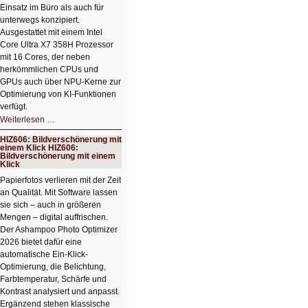
Einsatz im Büro als auch für
unterwegs konzipiert.
Ausgestattet mit einem Intel
Core Ultra X7 358H Prozessor
mit 16 Cores, der neben
herkömmlichen CPUs und
GPUs auch über NPU-Kerne zur
Optimierung von KI-Funktionen
verfügt.
HIZ607:
Weiterlesen …
Schicker
kompakter
HIZ606: Bildverschönerung mit
Rechenturbo
einem Klick HIZ606:
Bildverschönerung mit einem
Klick
Papierfotos verlieren mit der Zeit
an Qualität. Mit Software lassen
sie sich – auch in größeren
Mengen – digital auffrischen.
Der Ashampoo Photo Optimizer
2026 bietet dafür eine
automatische Ein-Klick-
Optimierung, die Belichtung,
Farbtemperatur, Schärfe und
Kontrast analysiert und anpasst.
Ergänzend stehen klassische