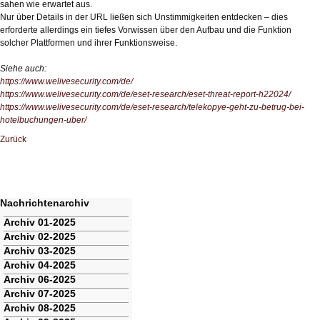
sahen wie erwartet aus.
Nur über Details in der URL ließen sich Unstimmigkeiten entdecken – dies
erforderte allerdings ein tiefes Vorwissen über den Aufbau und die Funktion
solcher Plattformen und ihrer Funktionsweise.
Siehe auch:
https://www.welivesecurity.com/de/
https://www.welivesecurity.com/de/eset-research/eset-threat-report-h22024/
https://www.welivesecurity.com/de/eset-research/telekopye-geht-zu-betrug-bei-
hotelbuchungen-uber/
Zurück
Nachrichtenarchiv
Navigation
Archiv 01-2025
überspringen
Archiv 02-2025
Archiv 03-2025
Archiv 04-2025
Archiv 06-2025
Archiv 07-2025
Archiv 08-2025