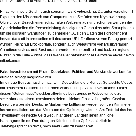
Auch Windows- und Android-Nutzer sind verstärkt betroffen.
Hinzu kommt die Gefahr durch sogenanntes Kryptojacking. Darunter verstehen IT-
Experten den Missbrauch von Computern zum Schürfen von Kryptowährungen.
Oft reicht der Besuch einer schadhaften Webseite aus und schon verwenden die
Cyberkriminellen die Rechenleistung des eigenen Computers oder Smartphones,
um die digitalen Währungen zu generieren. Aus den Daten der Forscher geht
hervor, dass oft Internetseiten mit deutscher URL für diese Art von Betrug genutzt
wurden. Nicht nur Erotikportale, sondern auch Webauftritte von Musikverlagen,
Chauffeurservices und Restaurants wurden kompromittiert und lockten arglose
Nutzer in die Falle – ohne, dass Webseitenbetreiber oder Betroffene etwas davon
mitbekamen.
Fake-Investitionen mit Promi-Deepfakes: Politiker und Vorstände werben für
dubiose Anlagemöglichkeiten
Eine neue Betrugsmasche machte in Deutschland die Runde: Gefälschte Videos
mit deutschen Politikern und Firmen warben für spezielle Investitionen. Hinter
diesen "Geheimtipps" steckten allerdings betrügerische Webseiten, die zu
scheinbar attraktiven Investments rieten – kleiner Einsatz für großen Gewinn.
Besonders perfide: Deutsche Marken wie Lufthansa werden von den Kriminellen
instrumentalisiert, um das Vertrauen der Opfer zu gewinnen. Am Ende ist das ins
"Investment" gesteckte Geld weg. In anderen Ländern liefen ähnliche
Kampagnen liefen. Dort drängten Kriminelle ihre Opfer zusätzlich in
Telefongesprächen dazu, noch mehr Geld zu investieren.