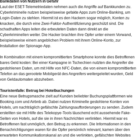
Bankdaten von Nutzern in Gefahr
Laut der ESET-Telemetriedaten nehmen auch die Angriffe auf Bankkunden zu.
Cyberkriminelle nutzen beispielsweise gefakte Apps zum Online-Banking, um
Login-Daten zu stehlen. Hiermit ist es den Hackern sogar möglich, Konten zu
knacken, die durch eine Zwei-Faktor-Authentifizierung geschützt sind. Die
schadhaften Apps leiten die erbeuteten Daten dann direkt an die
Cyberkriminellen weiter. Die Hacker brachten ihre Opfer unter einem Vorwand,
beispielsweise einem angeblichen Problem mit ihrem Online-Konto, zur
Installation der Spionage-App.
In Kombination mit einem kompromittierten Smartphone konnte dies Betroffenen
bares Geld kosten: Bei einer Kampagne in Tschechien nutzten die Angreifer die
gestohlenen Daten, um mit Hilfe von NFC-Daten, die von einem kompromittierten
Telefon an das gerootete Mobilgerät des Angreifers weitergeleitet wurden, Geld
von Geldautomaten abzuheben.
Touristenfalle: Betrug bei Hotelbuchungen
Eine neue Betrugsmasche zielt auf Kunden beliebter Buchungsplattformen wie
Booking.com und Airbnb ab. Dabei nutzen Kriminelle gestohlene Konten von
Hotels, um nachträglich gefälschte Zahlungsaufforderungen zu senden. Zudem
erstellten sie mit Hilfe des Telekopye-Tools täuschend echt aussehende Fake-
Seiten von Hotels, auf die sie in ihren Nachrichten verlinkten. Hiermit war es
Betroffenen fast unmöglich, den Betrug zu erkennen. Die Informationen in den
Benachrichtigungen waren für die Opfer persönlich relevant, kamen über den
erwarteten Kommunikationskanal an und die verlinkten, gefälschten Websites