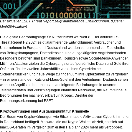
Der aktueller ESET Threat Report zeigt alarmierende Entwicklungen. (Quelle:
Mmh30/Pixabay)
Die digitale Bedrohungslage für Nutzer nimmt weltweit zu. Der aktuelle ESET
Threat Report H2 2024 zeigt alarmierende Entwicklungen: Verbraucher und
Unternehmen in Europa und Deutschland werden zunehmend zur Zielscheibe
von Betrugskampagnen, Datendiebstahl und ausgeklügelten Angriffsmethoden.
Besonders betroffen sind Bankkunden, Touristen sowie Social-Media-Anwender.
Mit ihren Attacken zielen die Cybergangster auf persönliche Daten und Geld ihrer
Opfer ab. "In der zweiten Jahreshälfte versuchten Cyberkriminelle
Sicherheitslücken und neue Wege zu finden, um ihre Opferzahlen zu vergrößern
– in einem ständigen Katz-und-Maus-Spiel mit den Verteidigern. Dadurch sehen
wir neue Angriffsmethoden, rasant ansteigende Bedrohungen in unseren
Telemetriedaten und Zerschlagungen etablierter Netzwerke, die Raum für neue
Bedrohungen frei machen", erklärt Jiří Kropáč, Direktor der
Bedrohungserkennung bei ESET.
Kryptowährungen sind Ausgangspunkt für Kriminelle
Der Boom von Kryptowährungen wie Bitcoin hat die Aktivität von Cyberkriminellen
in Deutschland beflügelt. Malware, die auf Krypto-Wallets abzielt, hat sich auf
macOS-Geräten im Vergleich zum ersten Halbjahr 2024 mehr als verdoppelt.