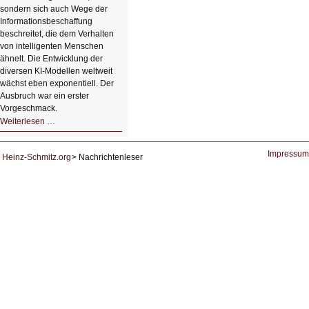
sondern sich auch Wege der
Informationsbeschaffung
beschreitet, die dem Verhalten
von intelligenten Menschen
ähnelt. Die Entwicklung der
diversen KI-Modellen weltweit
wächst eben exponentiell. Der
Ausbruch war ein erster
Vorgeschmack.
HIZ605:
Weiterlesen …
Der
Ausbruch
der
KI
Impressum
Heinz-Schmitz.org
Nachrichtenleser