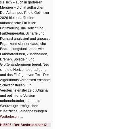
sie sich – auch in größeren
Mengen – digital auffrischen.
Der Ashampoo Photo Optimizer
2026 bietet dafür eine
automatische Ein-Klick-
Optimierung, die Belichtung,
Farbtemperatur, Schärfe und
Kontrast analysiert und anpasst.
Ergänzend stehen klassische
Bearbeitungsfunktionen wie
Farbkorrekturen, Zuschneiden,
Drehen, Spiegeln und
Größenänderungen bereit. Neu
sind die Horizontbegradigung
und das Einfügen von Text. Der
Algorithmus verbessert erkannte
Schwachstellen. Ein
Vergleichsfenster zeigt Original
und optimierte Version
nebeneinander, manuelle
Werkzeuge ermöglichen
zusätzliche Feinanpassungen.
HIZ606:
Weiterlesen …
Bildverschönerung
mit
HIZ605: Der Ausbruch der KI
einem