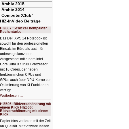
Archiv 2015
Archiv 2014
Computer:Club²
HIZ-InVideo Beiträge
HIZ607: Schicker kompakter
Rechenturbo
Das Dell XPS 14 Notebook ist
sowohl für den professionellen
Einsatz im Büro als auch für
unterwegs konzipiert.
Ausgestattet mit einem Intel
Core Ultra X7 358H Prozessor
mit 16 Cores, der neben
herkömmlichen CPUs und
GPUs auch über NPU-Kerne zur
Optimierung von KI-Funktionen
verfügt.
HIZ607:
Weiterlesen …
Schicker
kompakter
HIZ606: Bildverschönerung mit
Rechenturbo
einem Klick HIZ606:
Bildverschönerung mit einem
Klick
Papierfotos verlieren mit der Zeit
an Qualität. Mit Software lassen