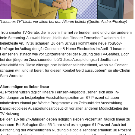
"Lineares TV" bleibt vor allem bei den Älteren beliebt (Quelle: André /Pixabay)
Trotz smarter TV-Geräte, die mit dem Internet verbunden sind und unter anderem
freie Streaming-Auswahl bieten, bleibt das "lineare Fernsehen" weiterhin die
beliebteste Art, TV zu schauen. Zu dem Schluss kommt eine neue YouGov-
Umfrage im Auftrag der gfu Consumer & Home Electronics im April. "Lineares
Fernsehen ist nach wie vor Spitzenreiter bei der Nutzung des TV-Gerätes. Doch
bei den jüngeren Zuschauenden büßt diese Ausspielungsart deutlich an
Attraktivität ein. Diese Altersgruppe ist lieber selbstbestimmt, wann sie Content
schauen will, und ist bereit, für diesen Komfort Geld auszugeben", so gfu-Chefin
Sara Warneke.
Ältere mögen es lieber linear
41 Prozent nutzen täglich lineare Fernseh-Angebote, sehen sich also TV-
Sendungen zu festgelegten Ausstrahlungszeiten an. 67 Prozent schauen
mindestens einmal pro Woche Programme zum Zeitpunkt der Ausstrahlung.
Damit liegt diese Ausspielungsart deutlich vor allen anderen Möglichkeiten der
TV-Nutzung.
Bei den 18- bis 24-Jährigen geben lediglich sieben Prozent an, täglich linear zu
schauen. Bei Befragten über 55 Jahre sind es hingegen 61 Prozent. Auch bei
Betrachtung der wöchentlichen Nutzung bleibt die Tendenz erhalten: 38 Prozent