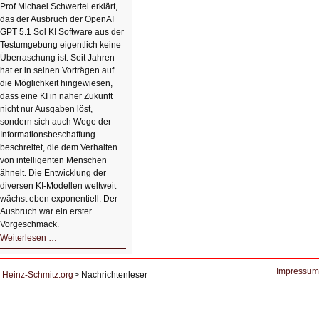
Klick
Prof Michael Schwertel erklärt,
HIZ606:
das der Ausbruch der OpenAI
Bildverschönerung
mit
GPT 5.1 Sol KI Software aus der
einem
Testumgebung eigentlich keine
Klick
Überraschung ist. Seit Jahren
hat er in seinen Vorträgen auf
die Möglichkeit hingewiesen,
dass eine KI in naher Zukunft
nicht nur Ausgaben löst,
sondern sich auch Wege der
Informationsbeschaffung
beschreitet, die dem Verhalten
von intelligenten Menschen
ähnelt. Die Entwicklung der
diversen KI-Modellen weltweit
wächst eben exponentiell. Der
Ausbruch war ein erster
Vorgeschmack.
HIZ605:
Weiterlesen …
Der
Ausbruch
der
KI
Impressum
Heinz-Schmitz.org
Nachrichtenleser