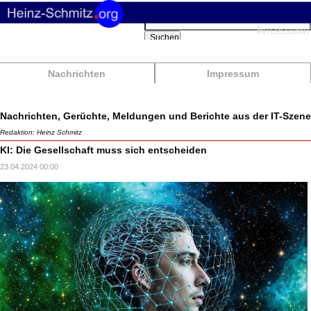
Suchbegriffe
Interessant
Suchen
Nachrichten
Impressum
Nachrichten, Gerüchte, Meldungen und Berichte aus der IT-Szene
Redaktion: Heinz Schmitz
KI: Die Gesellschaft muss sich entscheiden
23.04.2024 00:00