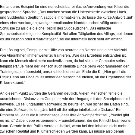
Ein anderes Beispiel für eine nur scheinbar einfache Anwendung von KI sei die
gesprochene Sprache. „Das machen schon die Unterschiede zwischen Hoch-
und Süddeutsch deutlich“, sagt die Informatikerin. So lasse die kurze Antwort „gut“
eines eher wortkargen, weniger emotionalen Norddeutschen völlig andere
Schlüsse zu als die gleiche Replik des Süddeutschen. Das einfache
Sprachbeispiel zeige die Komplexität. Bei allen Tätigkeiten des Alltags, bei denen
es um Intuition oder Kreativität geht, sei die Informatik noch sehr am Anfang.
Die Lösung sei, Computer mit Hilfe von neuronalen Netzen und einer Vielzahl
von Algorithmen immer weiter zu trainieren. „Wie das Ergebnis entstanden ist,
kann ein Mensch nicht mehr nachvollziehen, da hat sich der Computer selbst
feinjustiert.“ Je mehr der Mensch auch kleinste Dinge beim Programmieren der
Trainingsdaten übersieht, umso schlechter sei am Ende die KI. „Hier greift die
Ethik: Denn am Ende muss immer der Mensch beurteilen, ob die Ergebnisse der
KI korrekt sind.“
An diesem Punkt würden die Gefahren deutlich. Vielen Menschen fehle die
ausreichende Distanz zum Computer, wie der Umgang mit den Smartphones oft
beweise. Es sei unglaublich schwierig zu beurteilen, wie sicher die Daten sind,
die eine Software liefert. „Uns fehlt oft die nötige intellektuelle Distanz.“ Ein
Problem sei, dass die KI immer sage, dass ihre Antwort perfekt sei. „Zweifel gibt
es nicht.“ Dabei gebe es genügend Fragestellungen, die die KI nicht beantworten
kann. Gerade in der Politik werde es heikel, wenn bei den Inhalten nicht mehr
zwischen Realität und KI unterschieden werden kann. Es müsse also genau