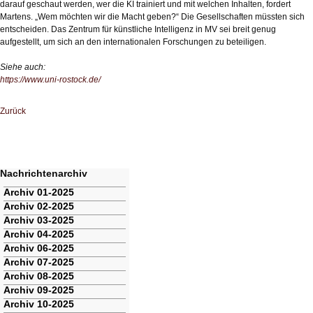
darauf geschaut werden, wer die KI trainiert und mit welchen Inhalten, fordert
Martens. „Wem möchten wir die Macht geben?“ Die Gesellschaften müssten sich
entscheiden. Das Zentrum für künstliche Intelligenz in MV sei breit genug
aufgestellt, um sich an den internationalen Forschungen zu beteiligen.
Siehe auch:
https://www.uni-rostock.de/
Zurück
Nachrichtenarchiv
Navigation
Archiv 01-2025
überspringen
Archiv 02-2025
Archiv 03-2025
Archiv 04-2025
Archiv 06-2025
Archiv 07-2025
Archiv 08-2025
Archiv 09-2025
Archiv 10-2025