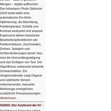
Mengen – digital auffrischen.
Der Ashampoo Photo Optimizer
2026 bietet dafür eine
automatische Ein-Klick-
Optimierung, die Belichtung,
Farbtemperatur, Schärfe und
Kontrast analysiert und anpasst.
Ergänzend stehen klassische
Bearbeitungsfunktionen wie
Farbkorrekturen, Zuschneiden,
Drehen, Spiegeln und
Größenänderungen bereit. Neu
sind die Horizontbegradigung
und das Einfügen von Text. Der
Algorithmus verbessert erkannte
Schwachstellen. Ein
Vergleichsfenster zeigt Original
und optimierte Version
nebeneinander, manuelle
Werkzeuge ermöglichen
zusätzliche Feinanpassungen.
HIZ606:
Weiterlesen …
Bildverschönerung
mit
HIZ605: Der Ausbruch der KI
einem
Klick