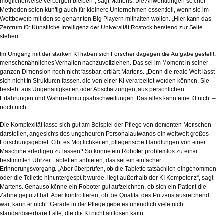
möglicherweise verborgen bleiben“, sagt Martens. Die Anwendungen solcher
Methoden seien künftig auch für kleinere Unternehmen essentiell, wenn sie im
Wettbewerb mit den so genannten Big Playern mithalten wollen. „Hier kann das
Zentrum für Künstliche Intelligenz der Universität Rostock beratend zur Seite
stehen.“
Im Umgang mit der starken KI haben sich Forscher dagegen die Aufgabe gestellt,
menschenähnliches Verhalten nachzuvollziehen. Das sei im Moment in seiner
ganzen Dimension noch nicht fassbar, erklärt Martens. „Denn die reale Welt lässt
sich nicht in Strukturen fassen, die von einer KI verarbeitet werden können. Sie
besteht aus Ungenauigkeiten oder Abschätzungen, aus persönlichen
Erfahrungen und Wahrnehmungsabschweifungen. Das alles kann eine KI nicht –
noch nicht “.
Die Komplexität lasse sich gut am Beispiel der Pflege von dementen Menschen
darstellen, angesichts des ungeheuren Personalaufwands ein weltweit großes
Forschungsgebiet. Gibt es Möglichkeiten, pflegerische Handlungen von einer
Maschine erledigen zu lassen? So könne ein Roboter problemlos zu einer
bestimmten Uhrzeit Tabletten anbieten, das sei ein einfacher
Erinnerungsvorgang. „Aber überprüfen, ob die Tablette tatsächlich eingenommen
oder die Toilette hinuntergespült wurde, liegt außerhalb der KI-Kompetenz“, sagt
Martens. Genauso könne ein Roboter gut aufzeichnen, ob sich ein Patient die
Zähne geputzt hat. Aber kontrollieren, ob die Qualität des Putzens ausreichend
war, kann er nicht. Gerade in der Pflege gebe es unendlich viele nicht
standardisierbare Fälle, die die KI nicht auflösen kann.