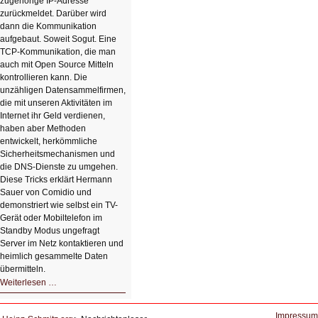
zugehörige IP-Adresse
zurückmeldet. Darüber wird
dann die Kommunikation
aufgebaut. Soweit Sogut. Eine
TCP-Kommunikation, die man
auch mit Open Source Mitteln
kontrollieren kann. Die
unzähligen Datensammelfirmen,
die mit unseren Aktivitäten im
Internet ihr Geld verdienen,
haben aber Methoden
entwickelt, herkömmliche
Sicherheitsmechanismen und
die DNS-Dienste zu umgehen.
Diese Tricks erklärt Hermann
Sauer von Comidio und
demonstriert wie selbst ein TV-
Gerät oder Mobiltelefon im
Standby Modus ungefragt
Server im Netz kontaktieren und
heimlich gesammelte Daten
übermitteln.
HIZ604:
Weiterlesen …
DNS
und
Datenschutz
Impressum