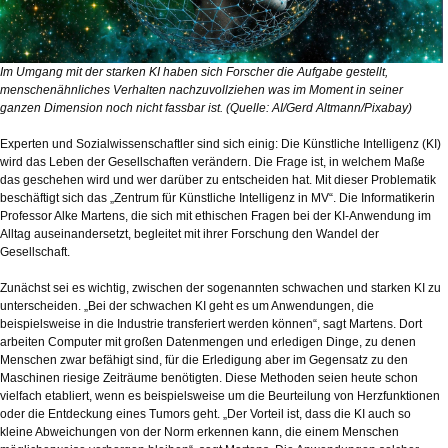
Im Umgang mit der starken KI haben sich Forscher die Aufgabe gestellt,
menschenähnliches Verhalten nachzuvollziehen was im Moment in seiner
ganzen Dimension noch nicht fassbar ist. (Quelle: AI/Gerd Altmann/Pixabay)
Experten und Sozialwissenschaftler sind sich einig: Die Künstliche Intelligenz (KI)
wird das Leben der Gesellschaften verändern. Die Frage ist, in welchem Maße
das geschehen wird und wer darüber zu entscheiden hat. Mit dieser Problematik
beschäftigt sich das „Zentrum für Künstliche Intelligenz in MV“. Die Informatikerin
Professor Alke Martens, die sich mit ethischen Fragen bei der KI-Anwendung im
Alltag auseinandersetzt, begleitet mit ihrer Forschung den Wandel der
Gesellschaft.
Zunächst sei es wichtig, zwischen der sogenannten schwachen und starken KI zu
unterscheiden. „Bei der schwachen KI geht es um Anwendungen, die
beispielsweise in die Industrie transferiert werden können“, sagt Martens. Dort
arbeiten Computer mit großen Datenmengen und erledigen Dinge, zu denen
Menschen zwar befähigt sind, für die Erledigung aber im Gegensatz zu den
Maschinen riesige Zeiträume benötigten. Diese Methoden seien heute schon
vielfach etabliert, wenn es beispielsweise um die Beurteilung von Herzfunktionen
oder die Entdeckung eines Tumors geht. „Der Vorteil ist, dass die KI auch so
kleine Abweichungen von der Norm erkennen kann, die einem Menschen