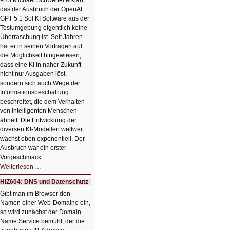
Prof Michael Schwertel erklärt,
HIZ606:
das der Ausbruch der OpenAI
Bildverschönerung
mit
GPT 5.1 Sol KI Software aus der
einem
Testumgebung eigentlich keine
Klick
Überraschung ist. Seit Jahren
hat er in seinen Vorträgen auf
die Möglichkeit hingewiesen,
dass eine KI in naher Zukunft
nicht nur Ausgaben löst,
sondern sich auch Wege der
Informationsbeschaffung
beschreitet, die dem Verhalten
von intelligenten Menschen
ähnelt. Die Entwicklung der
diversen KI-Modellen weltweit
wächst eben exponentiell. Der
Ausbruch war ein erster
Vorgeschmack.
HIZ605:
Weiterlesen …
Der
Ausbruch
HIZ604: DNS und Datenschutz
der
KI
Gibt man im Browser den
Namen einer Web-Domaine ein,
so wird zunächst der Domain
Name Service bemüht, der die