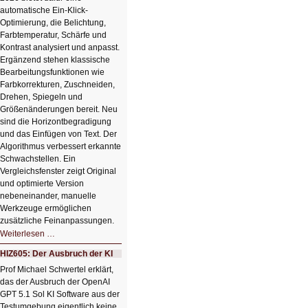
automatische Ein-Klick-
Optimierung, die Belichtung,
Farbtemperatur, Schärfe und
Kontrast analysiert und anpasst.
Ergänzend stehen klassische
Bearbeitungsfunktionen wie
Farbkorrekturen, Zuschneiden,
Drehen, Spiegeln und
Größenänderungen bereit. Neu
sind die Horizontbegradigung
und das Einfügen von Text. Der
Algorithmus verbessert erkannte
Schwachstellen. Ein
Vergleichsfenster zeigt Original
und optimierte Version
nebeneinander, manuelle
Werkzeuge ermöglichen
zusätzliche Feinanpassungen.
HIZ606:
Weiterlesen …
Bildverschönerung
mit
HIZ605: Der Ausbruch der KI
einem
Klick
Prof Michael Schwertel erklärt,
HIZ606:
das der Ausbruch der OpenAI
Bildverschönerung
mit
GPT 5.1 Sol KI Software aus der
einem
Testumgebung eigentlich keine
Klick