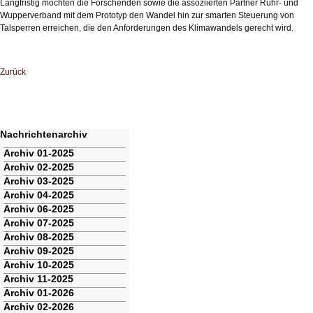
Langfristig möchten die Forschenden sowie die assoziierten Partner Ruhr- und
Wupperverband mit dem Prototyp den Wandel hin zur smarten Steuerung von
Talsperren erreichen, die den Anforderungen des Klimawandels gerecht wird.
Zurück
Nachrichtenarchiv
Navigation
Archiv 01-2025
überspringen
Archiv 02-2025
Archiv 03-2025
Archiv 04-2025
Archiv 06-2025
Archiv 07-2025
Archiv 08-2025
Archiv 09-2025
Archiv 10-2025
Archiv 11-2025
Archiv 01-2026
Archiv 02-2026