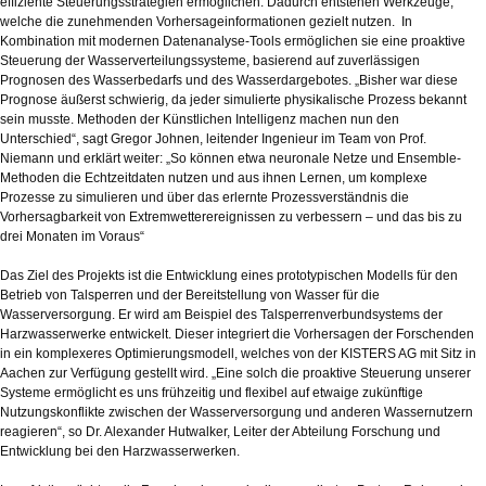
effiziente Steuerungsstrategien ermöglichen. Dadurch entstehen Werkzeuge,
welche die zunehmenden Vorhersageinformationen gezielt nutzen. In
Kombination mit modernen Datenanalyse-Tools ermöglichen sie eine proaktive
Steuerung der Wasserverteilungssysteme, basierend auf zuverlässigen
Prognosen des Wasserbedarfs und des Wasserdargebotes. „Bisher war diese
Prognose äußerst schwierig, da jeder simulierte physikalische Prozess bekannt
sein musste. Methoden der Künstlichen Intelligenz machen nun den
Unterschied“, sagt Gregor Johnen, leitender Ingenieur im Team von Prof.
Niemann und erklärt weiter: „So können etwa neuronale Netze und Ensemble-
Methoden die Echtzeitdaten nutzen und aus ihnen Lernen, um komplexe
Prozesse zu simulieren und über das erlernte Prozessverständnis die
Vorhersagbarkeit von Extremwetterereignissen zu verbessern – und das bis zu
drei Monaten im Voraus“
Das Ziel des Projekts ist die Entwicklung eines prototypischen Modells für den
Betrieb von Talsperren und der Bereitstellung von Wasser für die
Wasserversorgung. Er wird am Beispiel des Talsperrenverbundsystems der
Harzwasserwerke entwickelt. Dieser integriert die Vorhersagen der Forschenden
in ein komplexeres Optimierungsmodell, welches von der KISTERS AG mit Sitz in
Aachen zur Verfügung gestellt wird. „Eine solch die proaktive Steuerung unserer
Systeme ermöglicht es uns frühzeitig und flexibel auf etwaige zukünftige
Nutzungskonflikte zwischen der Wasserversorgung und anderen Wassernutzern
reagieren“, so Dr. Alexander Hutwalker, Leiter der Abteilung Forschung und
Entwicklung bei den Harzwasserwerken.