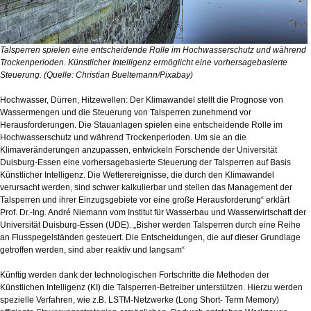
Talsperren spielen eine entscheidende Rolle im Hochwasserschutz und während
Trockenperioden. Künstlicher Intelligenz ermöglicht eine vorhersagebasierte
Steuerung. (Quelle: Christian Bueltemann/Pixabay)
Hochwasser, Dürren, Hitzewellen: Der Klimawandel stellt die Prognose von
Wassermengen und die Steuerung von Talsperren zunehmend vor
Herausforderungen. Die Stauanlagen spielen eine entscheidende Rolle im
Hochwasserschutz und während Trockenperioden. Um sie an die
Klimaveränderungen anzupassen, entwickeln Forschende der Universität
Duisburg-Essen eine vorhersagebasierte Steuerung der Talsperren auf Basis
Künstlicher Intelligenz. Die Wetterereignisse, die durch den Klimawandel
verursacht werden, sind schwer kalkulierbar und stellen das Management der
Talsperren und ihrer Einzugsgebiete vor eine große Herausforderung“ erklärt
Prof. Dr.-Ing. André Niemann vom Institut für Wasserbau und Wasserwirtschaft der
Universität Duisburg-Essen (UDE). „Bisher werden Talsperren durch eine Reihe
an Flusspegelständen gesteuert. Die Entscheidungen, die auf dieser Grundlage
getroffen werden, sind aber reaktiv und langsam“
Künftig werden dank der technologischen Fortschritte die Methoden der
Künstlichen Intelligenz (KI) die Talsperren-Betreiber unterstützen. Hierzu werden
spezielle Verfahren, wie z.B. LSTM-Netzwerke (Long Short- Term Memory)