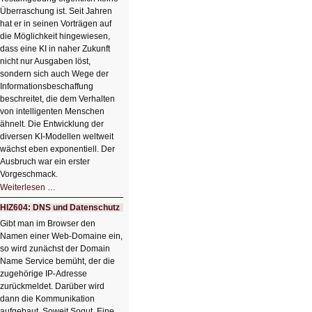
Überraschung ist. Seit Jahren
hat er in seinen Vorträgen auf
die Möglichkeit hingewiesen,
dass eine KI in naher Zukunft
nicht nur Ausgaben löst,
sondern sich auch Wege der
Informationsbeschaffung
beschreitet, die dem Verhalten
von intelligenten Menschen
ähnelt. Die Entwicklung der
diversen KI-Modellen weltweit
wächst eben exponentiell. Der
Ausbruch war ein erster
Vorgeschmack.
HIZ605:
Weiterlesen …
Der
Ausbruch
HIZ604: DNS und Datenschutz
der
KI
Gibt man im Browser den
Namen einer Web-Domaine ein,
so wird zunächst der Domain
Name Service bemüht, der die
zugehörige IP-Adresse
zurückmeldet. Darüber wird
dann die Kommunikation
aufgebaut. Soweit Sogut. Eine