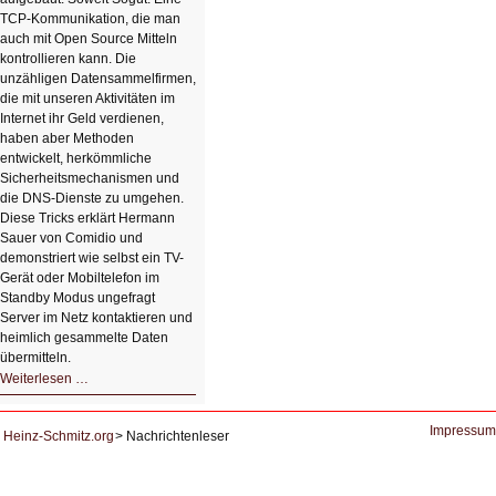
TCP-Kommunikation, die man
auch mit Open Source Mitteln
kontrollieren kann. Die
unzähligen Datensammelfirmen,
die mit unseren Aktivitäten im
Internet ihr Geld verdienen,
haben aber Methoden
entwickelt, herkömmliche
Sicherheitsmechanismen und
die DNS-Dienste zu umgehen.
Diese Tricks erklärt Hermann
Sauer von Comidio und
demonstriert wie selbst ein TV-
Gerät oder Mobiltelefon im
Standby Modus ungefragt
Server im Netz kontaktieren und
heimlich gesammelte Daten
übermitteln.
HIZ604:
Weiterlesen …
DNS
und
Datenschutz
Impressum
Heinz-Schmitz.org
Nachrichtenleser