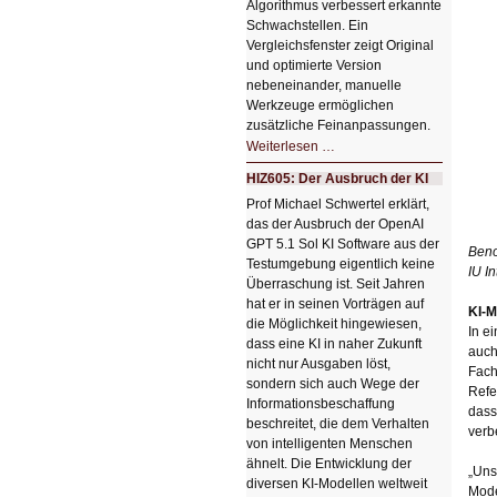
Algorithmus verbessert erkannte
Schwachstellen. Ein
Vergleichsfenster zeigt Original
und optimierte Version
nebeneinander, manuelle
Werkzeuge ermöglichen
zusätzliche Feinanpassungen.
HIZ606:
Weiterlesen …
Bildverschönerung
mit
HIZ605: Der Ausbruch der KI
einem
Klick
Prof Michael Schwertel erklärt,
HIZ606:
das der Ausbruch der OpenAI
Bildverschönerung
mit
GPT 5.1 Sol KI Software aus der
einem
Beno
Testumgebung eigentlich keine
Klick
IU I
Überraschung ist. Seit Jahren
hat er in seinen Vorträgen auf
KI-M
die Möglichkeit hingewiesen,
In e
dass eine KI in naher Zukunft
auch
nicht nur Ausgaben löst,
Fach
sondern sich auch Wege der
Refe
Informationsbeschaffung
dass
beschreitet, die dem Verhalten
verb
von intelligenten Menschen
ähnelt. Die Entwicklung der
„Uns
diversen KI-Modellen weltweit
Mode