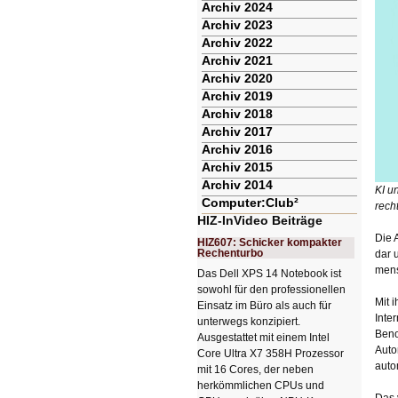
Archiv 2024
Archiv 2023
Archiv 2022
Archiv 2021
Archiv 2020
Archiv 2019
Archiv 2018
Archiv 2017
Archiv 2016
Archiv 2015
Archiv 2014
KI u
Computer:Club²
rech
HIZ-InVideo Beiträge
Die 
HIZ607: Schicker kompakter
Rechenturbo
dar 
mens
Das Dell XPS 14 Notebook ist
sowohl für den professionellen
Mit 
Einsatz im Büro als auch für
Inte
unterwegs konzipiert.
Beno
Ausgestattet mit einem Intel
Auto
Core Ultra X7 358H Prozessor
auto
mit 16 Cores, der neben
herkömmlichen CPUs und
Das 