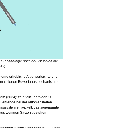
I-Technologie noch neu ist fehlen die
bay)
 eine erhebliche Arbeitserleichterung
tomatisierten Bewertungsmechanismus
tem (2024)‘ zeigt ein Team der IU
z Lehrende bei der automatisierten
ngssystem entwickelt, das sogenannte
 aus wenigen Sätzen bestehen,
chmodell (Large Language Model), das