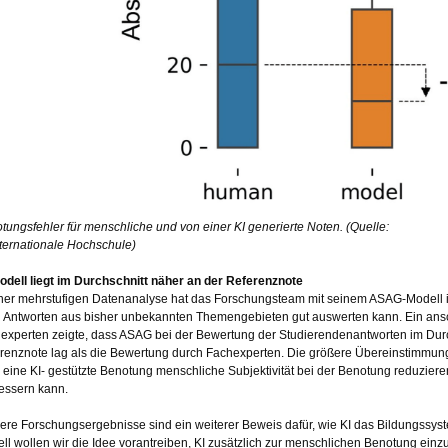
tungsfehler für menschliche und von einer KI generierte Noten. (Quelle:
nternationale Hochschule)
odell liegt im Durchschnitt näher an der Referenznote
iner mehrstufigen Datenanalyse hat das Forschungsteam mit seinem ASAG-Modell in 
 Antworten aus bisher unbekannten Themengebieten gut auswerten kann. Ein ansc
experten zeigte, dass ASAG bei der Bewertung der Studierendenantworten im Durchs
renznote lag als die Bewertung durch Fachexperten. Die größere Übereinstimmung 
 eine KI- gestützte Benotung menschliche Subjektivität bei der Benotung reduziere
essern kann.
ere Forschungsergebnisse sind ein weiterer Beweis dafür, wie KI das Bildungssyst
ll wollen wir die Idee vorantreiben, KI zusätzlich zur menschlichen Benotung ein