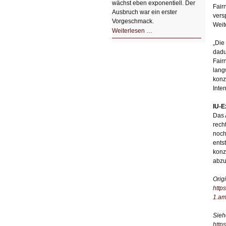
wächst eben exponentiell. Der
Fair
Ausbruch war ein erster
vers
Vorgeschmack.
Weit
HIZ605:
Weiterlesen …
Der
Ausbruch
„Die
der
dadu
KI
Fair
lang
konz
Inte
IU-E
Das 
rech
noch
ents
konz
abzu
Orig
http
1.am
Sieh
http