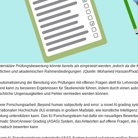
nterstütze Prüfungsbewertung könnte bereits als eingesetzt werden, jedoch da die K
tlichen und akademischen Rahmenbedingungen.
(Quelle: Mohamed Hassan/Pixa
Automatisierung der Benotung von Prüfungen mit offenen Fragen stellt für Lehrende
und kann zu besseren Ergebnissen für Studierende führen, indem durch einen au
chliche Ungenauigkeiten und Fehler vermieden werden können.
ihrer Forschungsarbeit ‚Beyond human subjectivity and error: a novel AI grading sys
rnationalen Hochschule (IU) erstmals in großem Maßstab, wie künstliche Intelligen
tung unterstützen kann. Das IU-Forschungsteam hat dafür ein neuartiges Bewertu
matic Short Answer Grading (ASAG) System, das Antworten auf offene Fragen, die
matisch bewerten kann.
vom IU-Forschungsteam entwickelte ASAG-System basiert auf einem großen Spra