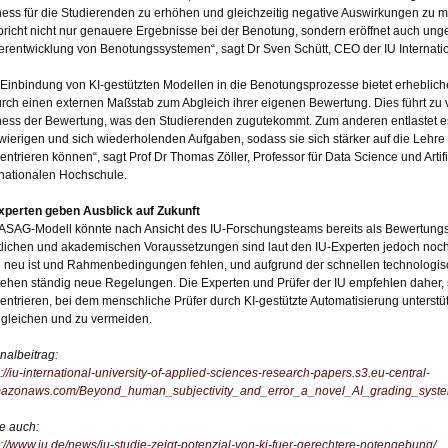
ness für die Studierenden zu erhöhen und gleichzeitig negative Auswirkungen zu mi
pricht nicht nur genauere Ergebnisse bei der Benotung, sondern eröffnet auch unge
erentwicklung von Benotungssystemen“, sagt Dr Sven Schütt, CEO der IU Internati
 Einbindung von KI-gestützten Modellen in die Benotungsprozesse bietet erhebliche
rch einen externen Maßstab zum Abgleich ihrer eigenen Bewertung. Dies führt zu 
ness der Bewertung, was den Studierenden zugutekommt. Zum anderen entlastet e
wierigen und sich wiederholenden Aufgaben, sodass sie sich stärker auf die Lehr
entrieren können“, sagt Prof Dr Thomas Zöller, Professor für Data Science und Artific
rnationalen Hochschule.
xperten geben Ausblick auf Zukunft
ASAG-Modell könnte nach Ansicht des IU-Forschungsteams bereits als Bewertungs
tlichen und akademischen Voraussetzungen sind laut den IU-Experten jedoch noch
 neu ist und Rahmenbedingungen fehlen, und aufgrund der schnellen technologis
tehen ständig neue Regelungen. Die Experten und Prüfer der IU empfehlen daher, s
entrieren, bei dem menschliche Prüfer durch KI-gestützte Automatisierung unterstü
gleichen und zu vermeiden.
inalbeitrag:
s://iu-international-university-of-applied-sciences-research-papers.s3.eu-central-
azonaws.com/Beyond_human_subjectivity_and_error_a_novel_AI_grading_syste
e auch:
s://www.iu.de/news/iu-studie-zeigt-potenzial-von-ki-fuer-gerechtere-notengebung/