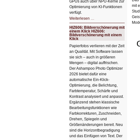
GPUs auch über NPU-Kerne zur
mit 
Optimierung von KI-Funktionen
Stud
verfügt.
Geis
HIZ607:
Weiterlesen …
Schicker
Mode
kompakter
HIZ606: Bildverschönerung mit
Rechenturbo
einem Klick HIZ606:
Bildverschönerung mit einem
Klick
Papierfotos verlieren mit der Zeit
an Qualität. Mit Software lassen
sie sich – auch in größeren
Mengen – digital auffrischen.
Der Ashampoo Photo Optimizer
2026 bietet dafür eine
automatische Ein-Klick-
Optimierung, die Belichtung,
Farbtemperatur, Schärfe und
Kontrast analysiert und anpasst.
Ergänzend stehen klassische
Bearbeitungsfunktionen wie
Farbkorrekturen, Zuschneiden,
Drehen, Spiegeln und
Größenänderungen bereit. Neu
sind die Horizontbegradigung
und das Einfügen von Text. Der