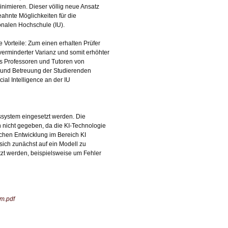
nimieren. Dieser völlig neue Ansatz
ahnte Möglichkeiten für die
onalen Hochschule (IU).
 Vorteile: Zum einen erhalten Prüfer
verminderter Varianz und somit erhöhter
s Professoren und Tutoren von
e und Betreuung der Studierenden
ial Intelligence an der IU
system eingesetzt werden. Die
 nicht gegeben, da die KI-Technologie
chen Entwicklung im Bereich KI
ich zunächst auf ein Modell zu
tzt werden, beispielsweise um Fehler
m.pdf