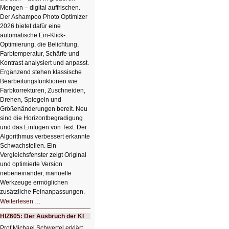
Mengen – digital auffrischen.
Der Ashampoo Photo Optimizer
2026 bietet dafür eine
automatische Ein-Klick-
Optimierung, die Belichtung,
Farbtemperatur, Schärfe und
Kontrast analysiert und anpasst.
Ergänzend stehen klassische
Bearbeitungsfunktionen wie
Farbkorrekturen, Zuschneiden,
Drehen, Spiegeln und
Größenänderungen bereit. Neu
sind die Horizontbegradigung
und das Einfügen von Text. Der
Algorithmus verbessert erkannte
Schwachstellen. Ein
Vergleichsfenster zeigt Original
und optimierte Version
nebeneinander, manuelle
Werkzeuge ermöglichen
zusätzliche Feinanpassungen.
HIZ606:
Weiterlesen …
Bildverschönerung
mit
HIZ605: Der Ausbruch der KI
einem
Klick
Prof Michael Schwertel erklärt,