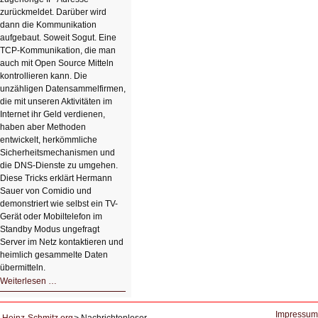
zurückmeldet. Darüber wird
dann die Kommunikation
aufgebaut. Soweit Sogut. Eine
TCP-Kommunikation, die man
auch mit Open Source Mitteln
kontrollieren kann. Die
unzähligen Datensammelfirmen,
die mit unseren Aktivitäten im
Internet ihr Geld verdienen,
haben aber Methoden
entwickelt, herkömmliche
Sicherheitsmechanismen und
die DNS-Dienste zu umgehen.
Diese Tricks erklärt Hermann
Sauer von Comidio und
demonstriert wie selbst ein TV-
Gerät oder Mobiltelefon im
Standby Modus ungefragt
Server im Netz kontaktieren und
heimlich gesammelte Daten
übermitteln.
HIZ604:
Weiterlesen …
DNS
und
Datenschutz
Impressum