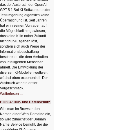
HIZ606:
das der Ausbruch der OpenAI
Bildverschönerung
mit
GPT 5.1 Sol KI Software aus der
einem
Testumgebung eigentlich keine
Klick
Überraschung ist. Seit Jahren
hat er in seinen Vorträgen auf
die Möglichkeit hingewiesen,
dass eine KI in naher Zukunft
nicht nur Ausgaben löst,
sondern sich auch Wege der
Informationsbeschaffung
beschreitet, die dem Verhalten
von intelligenten Menschen
ähnelt. Die Entwicklung der
diversen KI-Modellen weltweit
wächst eben exponentiell. Der
Ausbruch war ein erster
Vorgeschmack.
HIZ605:
Weiterlesen …
Der
Ausbruch
HIZ604: DNS und Datenschutz
der
KI
Gibt man im Browser den
Namen einer Web-Domaine ein,
so wird zunächst der Domain
Name Service bemüht, der die
zugehörige IP-Adresse