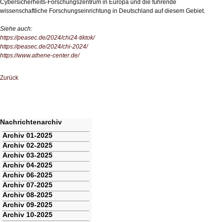
Cybersicherheits-Forschungszentrum in Europa und die führende
wissenschaftliche Forschungseinrichtung in Deutschland auf diesem Gebiet.
Siehe auch:
https://peasec.de/2024/chi24-tiktok/
https://peasec.de/2024/chi-2024/
https://www.athene-center.de/
Zurück
Nachrichtenarchiv
Navigation
Archiv 01-2025
überspringen
Archiv 02-2025
Archiv 03-2025
Archiv 04-2025
Archiv 06-2025
Archiv 07-2025
Archiv 08-2025
Archiv 09-2025
Archiv 10-2025