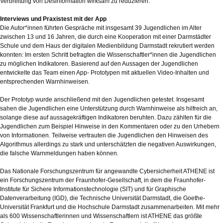
Verbreitung von Desinformation wirksam zu reduzieren.
Interviews und Praxistest mit der App
Die Autor*innen führten Gespräche mit insgesamt 39 Jugendlichen im Alter
zwischen 13 und 16 Jahren, die durch eine Kooperation mit einer Darmstädter
Schule und dem Haus der digitalen Medienbildung Darmstadt rekrutiert werden
konnten: Im ersten Schritt befragten die Wissenschaftler*innen die Jugendlichen
zu möglichen Indikatoren. Basierend auf den Aussagen der Jugendlichen
entwickelte das Team einen App- Prototypen mit aktuellen Video-Inhalten und
entsprechenden Warnhinweisen.
Der Prototyp wurde anschließend mit den Jugendlichen getestet. Insgesamt
sahen die Jugendlichen eine Unterstützung durch Warnhinweise als hilfreich an,
solange diese auf aussagekräftigen Indikatoren beruhten. Dazu zählten für die
Jugendlichen zum Beispiel Hinweise in den Kommentaren oder zu den Urhebern
von Informationen. Teilweise vertrauten die Jugendlichen den Hinweisen des
Algorithmus allerdings zu stark und unterschätzten die negativen Auswirkungen,
die falsche Warnmeldungen haben können.
Das Nationale Forschungszentrum für angewandte Cybersicherheit ATHENE ist
ein Forschungszentrum der Fraunhofer-Gesellschaft, in dem die Fraunhofer-
Institute für Sichere Informationstechnologie (SIT) und für Graphische
Datenverarbeitung (IGD), die Technische Universität Darmstadt, die Goethe-
Universität Frankfurt und die Hochschule Darmstadt zusammenarbeiten. Mit mehr
als 600 Wissenschaftlerinnen und Wissenschaftlern ist ATHENE das größte