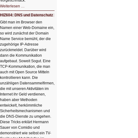
Vorgeschmack.
HIZ605:
Weiterlesen …
Der
Ausbruch
HIZ604: DNS und Datenschutz
der
KI
Gibt man im Browser den
Namen einer Web-Domaine ein,
so wird zunächst der Domain
Name Service bemüht, der die
zugehörige IP-Adresse
zurückmeldet. Darüber wird
dann die Kommunikation
aufgebaut. Soweit Sogut. Eine
TCP-Kommunikation, die man
auch mit Open Source Mitteln
kontrollieren kann. Die
unzähligen Datensammelfirmen,
die mit unseren Aktivitäten im
Internet ihr Geld verdienen,
haben aber Methoden
entwickelt, herkömmliche
Sicherheitsmechanismen und
die DNS-Dienste zu umgehen.
Diese Tricks erklärt Hermann
Sauer von Comidio und
demonstriert wie selbst ein TV-