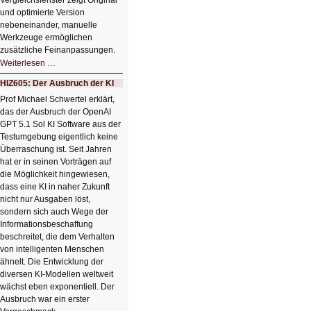
Vergleichsfenster zeigt Original
und optimierte Version
nebeneinander, manuelle
Werkzeuge ermöglichen
zusätzliche Feinanpassungen.
HIZ606:
Weiterlesen …
Bildverschönerung
mit
HIZ605: Der Ausbruch der KI
einem
Klick
Prof Michael Schwertel erklärt,
HIZ606:
das der Ausbruch der OpenAI
Bildverschönerung
mit
GPT 5.1 Sol KI Software aus der
einem
Testumgebung eigentlich keine
Klick
Überraschung ist. Seit Jahren
hat er in seinen Vorträgen auf
die Möglichkeit hingewiesen,
dass eine KI in naher Zukunft
nicht nur Ausgaben löst,
sondern sich auch Wege der
Informationsbeschaffung
beschreitet, die dem Verhalten
von intelligenten Menschen
ähnelt. Die Entwicklung der
diversen KI-Modellen weltweit
wächst eben exponentiell. Der
Ausbruch war ein erster