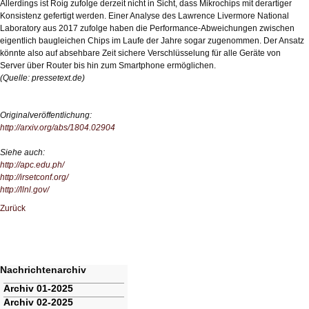
Allerdings ist Roig zufolge derzeit nicht in Sicht, dass Mikrochips mit derartiger
Konsistenz gefertigt werden. Einer Analyse des Lawrence Livermore National
Laboratory aus 2017 zufolge haben die Performance-Abweichungen zwischen
eigentlich baugleichen Chips im Laufe der Jahre sogar zugenommen. Der Ansatz
könnte also auf absehbare Zeit sichere Verschlüsselung für alle Geräte von
Server über Router bis hin zum Smartphone ermöglichen.
(Quelle: pressetext.de)
Originalveröffentlichung:
http://arxiv.org/abs/1804.02904
Siehe auch:
http://apc.edu.ph/
http://irsetconf.org/
http://llnl.gov/
Zurück
Nachrichtenarchiv
Navigation
Archiv 01-2025
überspringen
Archiv 02-2025