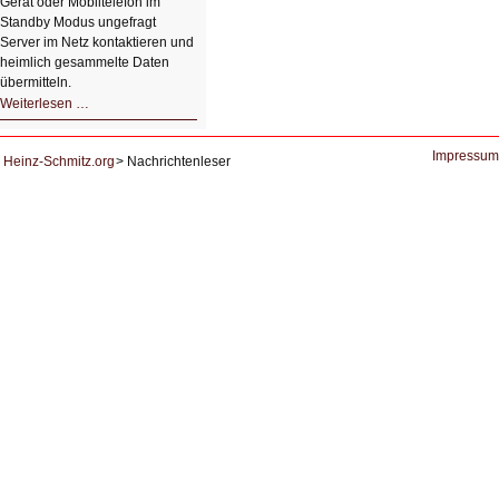
Gerät oder Mobiltelefon im
Standby Modus ungefragt
Server im Netz kontaktieren und
heimlich gesammelte Daten
übermitteln.
HIZ604:
Weiterlesen …
DNS
und
Datenschutz
Impressum
Heinz-Schmitz.org
Nachrichtenleser