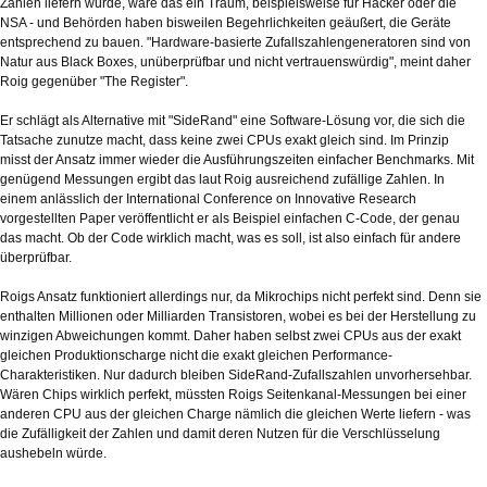
Zahlen liefern würde, wäre das ein Traum, beispielsweise für Hacker oder die
NSA - und Behörden haben bisweilen Begehrlichkeiten geäußert, die Geräte
entsprechend zu bauen. "Hardware-basierte Zufallszahlengeneratoren sind von
Natur aus Black Boxes, unüberprüfbar und nicht vertrauenswürdig", meint daher
Roig gegenüber "The Register".
Er schlägt als Alternative mit "SideRand" eine Software-Lösung vor, die sich die
Tatsache zunutze macht, dass keine zwei CPUs exakt gleich sind. Im Prinzip
misst der Ansatz immer wieder die Ausführungszeiten einfacher Benchmarks. Mit
genügend Messungen ergibt das laut Roig ausreichend zufällige Zahlen. In
einem anlässlich der International Conference on Innovative Research
vorgestellten Paper veröffentlicht er als Beispiel einfachen C-Code, der genau
das macht. Ob der Code wirklich macht, was es soll, ist also einfach für andere
überprüfbar.
Roigs Ansatz funktioniert allerdings nur, da Mikrochips nicht perfekt sind. Denn sie
enthalten Millionen oder Milliarden Transistoren, wobei es bei der Herstellung zu
winzigen Abweichungen kommt. Daher haben selbst zwei CPUs aus der exakt
gleichen Produktionscharge nicht die exakt gleichen Performance-
Charakteristiken. Nur dadurch bleiben SideRand-Zufallszahlen unvorhersehbar.
Wären Chips wirklich perfekt, müssten Roigs Seitenkanal-Messungen bei einer
anderen CPU aus der gleichen Charge nämlich die gleichen Werte liefern - was
die Zufälligkeit der Zahlen und damit deren Nutzen für die Verschlüsselung
aushebeln würde.