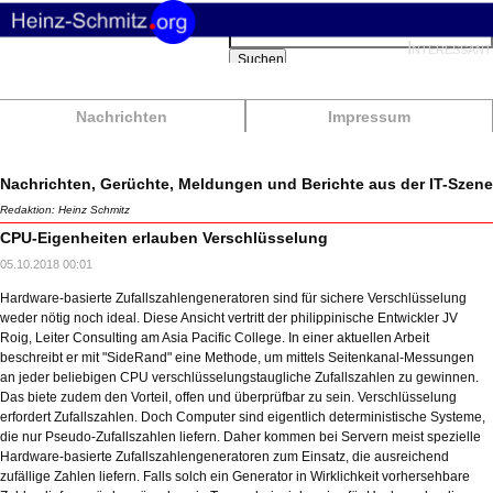
Suchbegriffe
Interessant
Suchen
Nachrichten
Impressum
Nachrichten, Gerüchte, Meldungen und Berichte aus der IT-Szene
Redaktion: Heinz Schmitz
CPU-Eigenheiten erlauben Verschlüsselung
05.10.2018 00:01
Hardware-basierte Zufallszahlengeneratoren sind für sichere Verschlüsselung
weder nötig noch ideal. Diese Ansicht vertritt der philippinische Entwickler JV
Roig, Leiter Consulting am Asia Pacific College. In einer aktuellen Arbeit
beschreibt er mit "SideRand" eine Methode, um mittels Seitenkanal-Messungen
an jeder beliebigen CPU verschlüsselungstaugliche Zufallszahlen zu gewinnen.
Das biete zudem den Vorteil, offen und überprüfbar zu sein. Verschlüsselung
erfordert Zufallszahlen. Doch Computer sind eigentlich deterministische Systeme,
die nur Pseudo-Zufallszahlen liefern. Daher kommen bei Servern meist spezielle
Hardware-basierte Zufallszahlengeneratoren zum Einsatz, die ausreichend
zufällige Zahlen liefern. Falls solch ein Generator in Wirklichkeit vorhersehbare