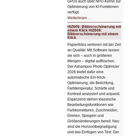
GPUs auch über NPU-Kerne zur
Optimierung von KI-Funktionen
verfügt.
HIZ607:
Weiterlesen …
Schicker
kompakter
HIZ606: Bildverschönerung mit
Rechenturbo
einem Klick HIZ606:
Bildverschönerung mit einem
Klick
Papierfotos verlieren mit der Zeit
an Qualität. Mit Software lassen
sie sich – auch in größeren
Mengen – digital auffrischen.
Der Ashampoo Photo Optimizer
2026 bietet dafür eine
automatische Ein-Klick-
Optimierung, die Belichtung,
Farbtemperatur, Schärfe und
Kontrast analysiert und anpasst.
Ergänzend stehen klassische
Bearbeitungsfunktionen wie
Farbkorrekturen, Zuschneiden,
Drehen, Spiegeln und
Größenänderungen bereit. Neu
sind die Horizontbegradigung
und das Einfügen von Text. Der