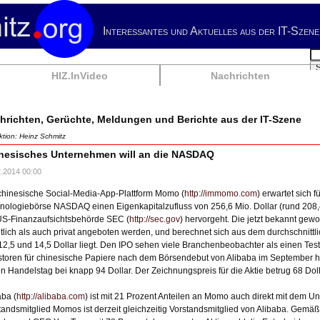
Interessantes und Aktuelles aus der IT-Szene
Su
HIZ.InVideo
Nachrichten
hrichten, Gerüchte, Meldungen und Berichte aus der IT-Szene
tion: Heinz Schmitz
nesisches Unternehmen will an die NASDAQ
2.2014 00:00
chinesische Social-Media-App-Plattform Momo (
http://immomo.com
) erwartet sich 
nologiebörse NASDAQ einen Eigenkapitalzufluss von 256,6 Mio. Dollar (rund 208,
US-Finanzaufsichtsbehörde SEC (
http://sec.gov
) hervorgeht. Die jetzt bekannt gewo
ntlich als auch privat angeboten werden, und berechnet sich aus dem durchschnittl
12,5 und 14,5 Dollar liegt. Den IPO sehen viele Branchenbeobachter als einen Test, 
storen für chinesische Papiere nach dem Börsendebut von Alibaba im September h
en Handelstag bei knapp 94 Dollar. Der Zeichnungspreis für die Aktie betrug 68 Doll
aba (
http://alibaba.com
) ist mit 21 Prozent Anteilen an Momo auch direkt mit dem U
tandsmitglied Momos ist derzeit gleichzeitig Vorstandsmitglied von Alibaba. Gemä