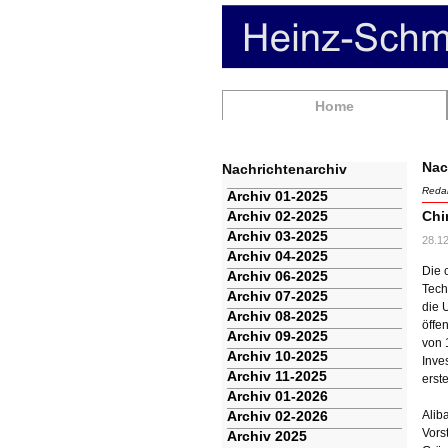
Navigation
Home
überspringen
Nac
Nachrichtenarchiv
Redak
Navigation
Archiv 01-2025
überspringen
Archiv 02-2025
Chi
Archiv 03-2025
28.1
Archiv 04-2025
Die 
Archiv 06-2025
Tech
Archiv 07-2025
die 
Archiv 08-2025
öffe
Archiv 09-2025
von 
Archiv 10-2025
Inve
Archiv 11-2025
erst
Archiv 01-2026
Archiv 02-2026
Alib
Vors
Archiv 2025