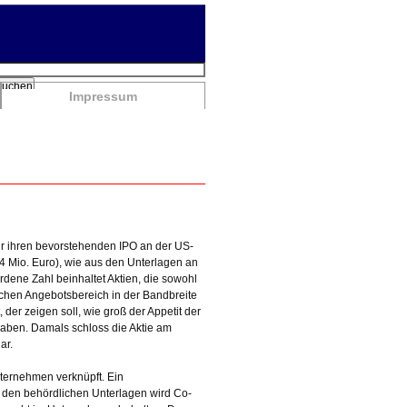
chbegriffe
Suchen
Impressum
für ihren bevorstehenden IPO an der US-
4 Mio. Euro), wie aus den Unterlagen an
rdene Zahl beinhaltet Aktien, die sowohl
ichen Angebotsbereich in der Bandbreite
der zeigen soll, wie groß der Appetit der
aben. Damals schloss die Aktie am
ar.
nternehmen verknüpft. Ein
ß den behördlichen Unterlagen wird Co-