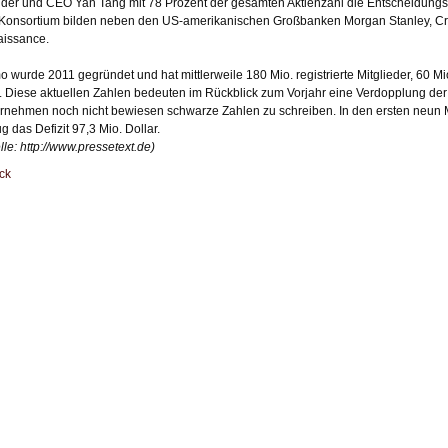
der und CEO Yan Tang mit 78 Prozent der gesamten Aktienzahl die Entscheidung
Konsortium bilden neben den US-amerikanischen Großbanken Morgan Stanley, Cre
issance.
 wurde 2011 gegründet und hat mittlerweile 180 Mio. registrierte Mitglieder, 60 Mi
. Diese aktuellen Zahlen bedeuten im Rückblick zum Vorjahr eine Verdopplung de
rnehmen noch nicht bewiesen schwarze Zahlen zu schreiben. In den ersten neun 
g das Defizit 97,3 Mio. Dollar.
lle:
http://www.pressetext.de
)
ck