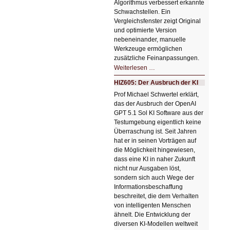
Algorithmus verbessert erkannte
Schwachstellen. Ein
Vergleichsfenster zeigt Original
und optimierte Version
nebeneinander, manuelle
Werkzeuge ermöglichen
zusätzliche Feinanpassungen.
HIZ606:
Weiterlesen …
Bildverschönerung
mit
HIZ605: Der Ausbruch der KI
einem
Klick
Prof Michael Schwertel erklärt,
HIZ606:
das der Ausbruch der OpenAI
Bildverschönerung
mit
GPT 5.1 Sol KI Software aus der
einem
Testumgebung eigentlich keine
Klick
Überraschung ist. Seit Jahren
hat er in seinen Vorträgen auf
die Möglichkeit hingewiesen,
dass eine KI in naher Zukunft
nicht nur Ausgaben löst,
sondern sich auch Wege der
Informationsbeschaffung
beschreitet, die dem Verhalten
von intelligenten Menschen
ähnelt. Die Entwicklung der
diversen KI-Modellen weltweit