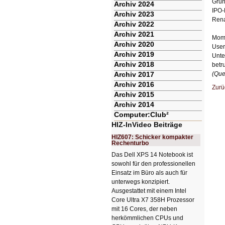
Grün
Archiv 2024
IPO-
Archiv 2023
Rena
Archiv 2022
Archiv 2021
Momo
Archiv 2020
User
Archiv 2019
Unte
Archiv 2018
betru
Archiv 2017
(Que
Archiv 2016
Zurü
Archiv 2015
Archiv 2014
Computer:Club²
HIZ-InVideo Beiträge
HIZ607: Schicker kompakter
Rechenturbo
Das Dell XPS 14 Notebook ist
sowohl für den professionellen
Einsatz im Büro als auch für
unterwegs konzipiert.
Ausgestattet mit einem Intel
Core Ultra X7 358H Prozessor
mit 16 Cores, der neben
herkömmlichen CPUs und