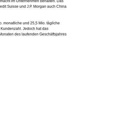
smacht im Unternehmen behalten. Das
dit Suisse und J.P. Morgan auch China
o. monatliche und 25,5 Mio. tägliche
r Kundenzahl. Jedoch hat das
Monaten des laufenden Geschäftsjahres