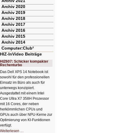
Archiv 2021
Archiv 2020
Archiv 2019
Archiv 2018
Archiv 2017
Archiv 2016
Archiv 2015
Archiv 2014
Computer:Club²
HIZ-InVideo Beiträge
HIZ607: Schicker kompakter
Rechenturbo
Das Dell XPS 14 Notebook ist
sowohl für den professionellen
Einsatz im Büro als auch für
unterwegs konzipiert.
Ausgestattet mit einem Intel
Core Ultra X7 358H Prozessor
mit 16 Cores, der neben
herkömmlichen CPUs und
GPUs auch über NPU-Kerne zur
Optimierung von KI-Funktionen
verfügt.
HIZ607:
Weiterlesen …