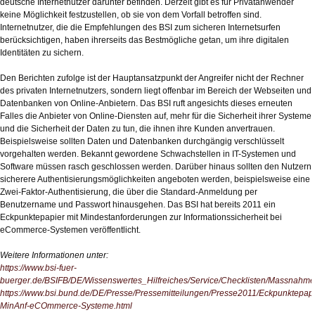
deutsche Internetnutzer darunter befinden. Derzeit gibt es für Privatanwender
keine Möglichkeit festzustellen, ob sie von dem Vorfall betroffen sind.
Internetnutzer, die die Empfehlungen des BSI zum sicheren Internetsurfen
berücksichtigen, haben ihrerseits das Bestmögliche getan, um ihre digitalen
Identitäten zu sichern.
Den Berichten zufolge ist der Hauptansatzpunkt der Angreifer nicht der Rechner
des privaten Internetnutzers, sondern liegt offenbar im Bereich der Webseiten und
Datenbanken von Online-Anbietern. Das BSI ruft angesichts dieses erneuten
Falles die Anbieter von Online-Diensten auf, mehr für die Sicherheit ihrer Systeme
und die Sicherheit der Daten zu tun, die ihnen ihre Kunden anvertrauen.
Beispielsweise sollten Daten und Datenbanken durchgängig verschlüsselt
vorgehalten werden. Bekannt gewordene Schwachstellen in IT-Systemen und
Software müssen rasch geschlossen werden. Darüber hinaus sollten den Nutzern
sicherere Authentisierungsmöglichkeiten angeboten werden, beispielsweise eine
Zwei-Faktor-Authentisierung, die über die Standard-Anmeldung per
Benutzername und Passwort hinausgehen. Das BSI hat bereits 2011 ein
Eckpunktepapier mit Mindestanforderungen zur Informationssicherheit bei
eCommerce-Systemen veröffentlicht.
Weitere Informationen unter:
https://www.bsi-fuer-
buerger.de/BSIFB/DE/Wissenswertes_Hilfreiches/Service/Checklisten/Massnahmen
https://www.bsi.bund.de/DE/Presse/Pressemitteilungen/Presse2011/Eckpunktepapi
MinAnf-eCOmmerce-Systeme.html