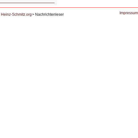
Der
Ausbruch
der
KI
Impressum
Heinz-Schmitz.org
Nachrichtenleser