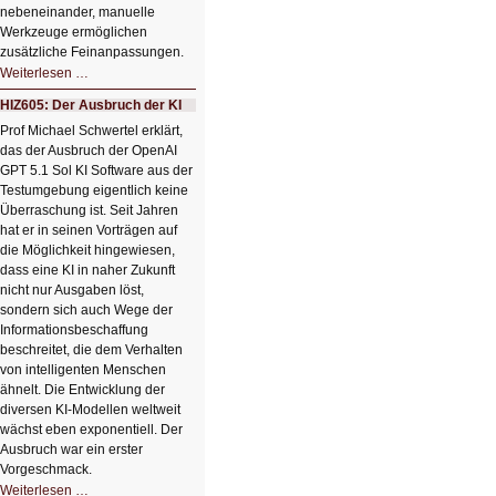
nebeneinander, manuelle
Werkzeuge ermöglichen
zusätzliche Feinanpassungen.
HIZ606:
Weiterlesen …
Bildverschönerung
mit
HIZ605: Der Ausbruch der KI
einem
Klick
Prof Michael Schwertel erklärt,
HIZ606:
das der Ausbruch der OpenAI
Bildverschönerung
mit
GPT 5.1 Sol KI Software aus der
einem
Testumgebung eigentlich keine
Klick
Überraschung ist. Seit Jahren
hat er in seinen Vorträgen auf
die Möglichkeit hingewiesen,
dass eine KI in naher Zukunft
nicht nur Ausgaben löst,
sondern sich auch Wege der
Informationsbeschaffung
beschreitet, die dem Verhalten
von intelligenten Menschen
ähnelt. Die Entwicklung der
diversen KI-Modellen weltweit
wächst eben exponentiell. Der
Ausbruch war ein erster
Vorgeschmack.
HIZ605:
Weiterlesen …