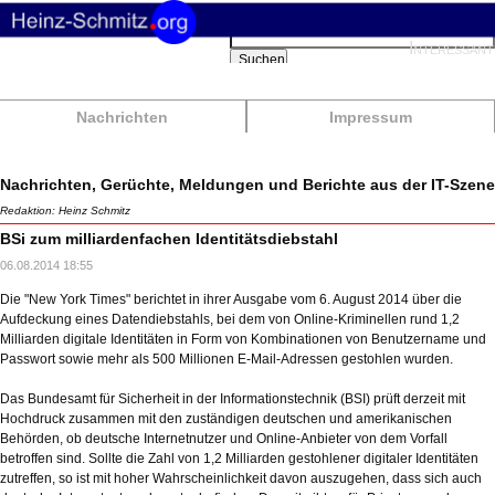
Suchbegriffe
Interessant
Suchen
Nachrichten
Impressum
Nachrichten, Gerüchte, Meldungen und Berichte aus der IT-Szene
Redaktion: Heinz Schmitz
BSi zum milliardenfachen Identitätsdiebstahl
06.08.2014 18:55
Die "New York Times" berichtet in ihrer Ausgabe vom 6. August 2014 über die
Aufdeckung eines Datendiebstahls, bei dem von Online-Kriminellen rund 1,2
Milliarden digitale Identitäten in Form von Kombinationen von Benutzername und
Passwort sowie mehr als 500 Millionen E-Mail-Adressen gestohlen wurden.
Das Bundesamt für Sicherheit in der Informationstechnik (BSI) prüft derzeit mit
Hochdruck zusammen mit den zuständigen deutschen und amerikanischen
Behörden, ob deutsche Internetnutzer und Online-Anbieter von dem Vorfall
betroffen sind. Sollte die Zahl von 1,2 Milliarden gestohlener digitaler Identitäten
zutreffen, so ist mit hoher Wahrscheinlichkeit davon auszugehen, dass sich auch