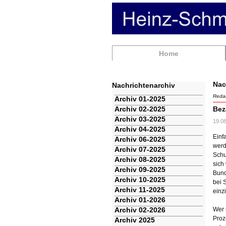
Navigation
Home
überspringen
Nac
Nachrichtenarchiv
Redak
Navigation
Archiv 01-2025
überspringen
Archiv 02-2025
Bez
Archiv 03-2025
19.0
Archiv 04-2025
Einf
Archiv 06-2025
werd
Archiv 07-2025
Schu
Archiv 08-2025
sich
Archiv 09-2025
Bund
Archiv 10-2025
bei 
Archiv 11-2025
einz
Archiv 01-2026
Archiv 02-2026
Wer 
Proz
Archiv 2025