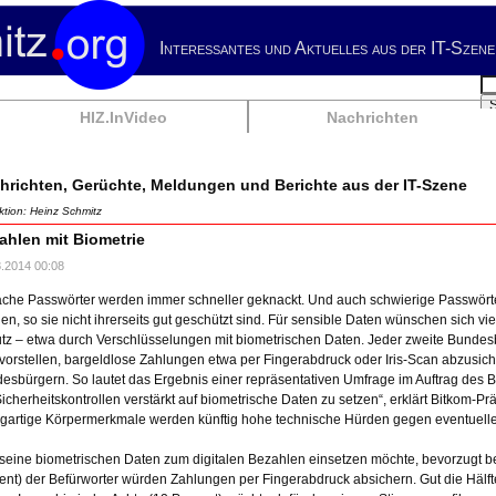
Interessantes und Aktuelles aus der IT-Szene
Su
HIZ.InVideo
Nachrichten
hrichten, Gerüchte, Meldungen und Berichte aus der IT-Szene
tion: Heinz Schmitz
ahlen mit Biometrie
8.2014 00:08
ache Passwörter werden immer schneller geknackt. Und auch schwierige Passwört
en, so sie nicht ihrerseits gut geschützt sind. Für sensible Daten wünschen sich v
tz – etwa durch Verschlüsselungen mit biometrischen Daten. Jeder zweite Bundes
 vorstellen, bargeldlose Zahlungen etwa per Fingerabdruck oder Iris-Scan abzusiche
esbürgern. So lautet das Ergebnis einer repräsentativen Umfrage im Auftrag des B
Sicherheitskontrollen verstärkt auf biometrische Daten zu setzen“, erklärt Bitkom-Prä
igartige Körpermerkmale werden künftig hohe technische Hürden gegen eventuelle
seine biometrischen Daten zum digitalen Bezahlen einsetzen möchte, bevorzugt bek
ent) der Befürworter würden Zahlungen per Fingerabdruck absichern. Gut die Hälfte