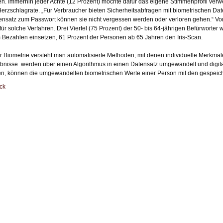
en. Immerhin jeder Achte (12 Prozent) möchte dafür das eigene Stimmenprofil verw
Herzschlagrate. „Für Verbraucher bieten Sicherheitsabfragen mit biometrischen Dat
nsatz zum Passwort können sie nicht vergessen werden oder verloren gehen.“ Vor 
 für solche Verfahren. Drei Viertel (75 Prozent) der 50- bis 64-jährigen Befürworte
 Bezahlen einsetzen, 61 Prozent der Personen ab 65 Jahren den Iris-Scan.
r Biometrie versteht man automatisierte Methoden, mit denen individuelle Merk
bnisse werden über einen Algorithmus in einen Datensatz umgewandelt und digital
en, können die umgewandelten biometrischen Werte einer Person mit den gespeic
ck