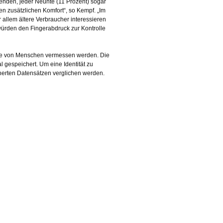
enden, jeder Neunte (11 Prozent) sogar
en zusätzlichen Komfort“, so Kempf. „Im
allem ältere Verbraucher interessieren
r würden den Fingerabdruck zur Kontrolle
male von Menschen vermessen werden. Die
 gespeichert. Um eine Identität zu
herten Datensätzen verglichen werden.