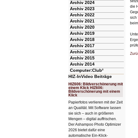
setz
Archiv 2024
die 
Archiv 2023
Gege
Archiv 2022
sich
Archiv 2021
beim
Archiv 2020
Archiv 2019
Unte
Archiv 2018
Erge
Archiv 2017
prüf
Archiv 2016
Zurü
Archiv 2015
Archiv 2014
Computer:Club²
HIZ-InVideo Beiträge
HIZ606: Bildverschönerung mit
einem Klick HIZ606:
Bildverschönerung mit einem
Klick
Papierfotos verlieren mit der Zeit
an Qualität. Mit Software lassen
sie sich – auch in größeren
Mengen – digital auffrischen.
Der Ashampoo Photo Optimizer
2026 bietet dafür eine
automatische Ein-Klick-