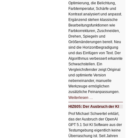
Optimierung, die Belichtung,
Farbtemperatur, Schärfe und
Kontrast analysiert und anpasst.
Ergänzend stehen klassische
Bearbeitungsfunktionen wie
Farbkorrekturen, Zuschneiden,
Drehen, Spiegeln und
Größenänderungen bereit. Neu
sind die Horizontbegradigung
und das Einfügen von Text. Der
Algorithmus verbessert erkannte
Schwachstellen. Ein
Vergleichsfenster zeigt Original
und optimierte Version
nebeneinander, manuelle
Werkzeuge ermöglichen
zusätzliche Feinanpassungen.
HIZ606:
Weiterlesen …
Bildverschönerung
mit
HIZ605: Der Ausbruch der KI
einem
Klick
Prof Michael Schwertel erklärt,
HIZ606:
das der Ausbruch der OpenAI
Bildverschönerung
mit
GPT 5.1 Sol KI Software aus der
einem
Testumgebung eigentlich keine
Klick
Überraschung ist. Seit Jahren