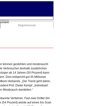
chbegriffe
Suchen
Impressum
er können gestohlen und missbraucht
iele Verbraucher deshalb zusätzlichen
bürger ab 14 Jahren (50 Prozent) kann
rn. Dies entspricht gut 35 Millionen
itkom-Verbands. „Der Trend geht dahin,
sident Prof. Dieter Kempf. „Individuell
n Missbrauch darstellen.“
annte Verfahren. Fast zwei Drittel (64
 (54 Prozent) würde auf einen Iris-Scan