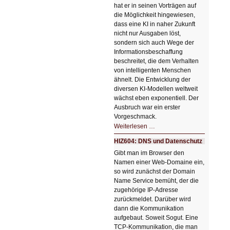
hat er in seinen Vorträgen auf
die Möglichkeit hingewiesen,
dass eine KI in naher Zukunft
nicht nur Ausgaben löst,
sondern sich auch Wege der
Informationsbeschaffung
beschreitet, die dem Verhalten
von intelligenten Menschen
ähnelt. Die Entwicklung der
diversen KI-Modellen weltweit
wächst eben exponentiell. Der
Ausbruch war ein erster
Vorgeschmack.
HIZ605:
Weiterlesen …
Der
Ausbruch
HIZ604: DNS und Datenschutz
der
KI
Gibt man im Browser den
Namen einer Web-Domaine ein,
so wird zunächst der Domain
Name Service bemüht, der die
zugehörige IP-Adresse
zurückmeldet. Darüber wird
dann die Kommunikation
aufgebaut. Soweit Sogut. Eine
TCP-Kommunikation, die man