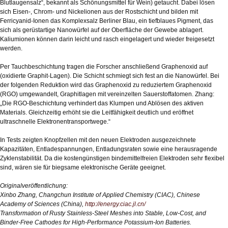
Blutlaugensalz“, bekannt als Schönungsmittel für Wein) getaucht. Dabei lösen
sich Eisen-, Chrom- und Nickelionen aus der Rostschicht und bilden mit
Ferricyanid-Ionen das Komplexsalz Berliner Blau, ein tiefblaues Pigment, das
sich als gerüstartige Nanowürfel auf der Oberfläche der Gewebe ablagert.
Kaliumionen können darin leicht und rasch eingelagert und wieder freigesetzt
werden.
Per Tauchbeschichtung tragen die Forscher anschließend Graphenoxid auf
(oxidierte Graphit-Lagen). Die Schicht schmiegt sich fest an die Nanowürfel. Bei
der folgenden Reduktion wird das Graphenoxid zu reduziertem Graphenoxid
(RGO) umgewandelt, Graphitlagen mit vereinzelten Sauerstoffatomen. Zhang:
„Die RGO-Beschichtung verhindert das Klumpen und Ablösen des aktiven
Materials. Gleichzeitig erhöht sie die Leitfähigkeit deutlich und eröffnet
ultraschnelle Elektronentransportwege.“
In Tests zeigten Knopfzellen mit den neuen Elektroden ausgezeichnete
Kapazitäten, Entladespannungen, Entladungsraten sowie eine herausragende
Zyklenstabilität. Da die kostengünstigen bindemittelfreien Elektroden sehr flexibel
sind, wären sie für biegsame elektronische Geräte geeignet.
Originalveröffentlichung:
Xinbo Zhang, Changchun Institute of Applied Chemistry (CIAC), Chinese
Academy of Sciences (China),
http://energy.ciac.jl.cn/
Transformation of Rusty Stainless-Steel Meshes into Stable, Low-Cost, and
Binder-Free Cathodes for High-Performance Potassium-Ion Batteries.