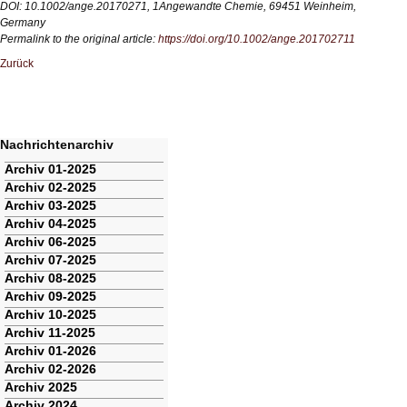
DOI: 10.1002/ange.20170271, 1Angewandte Chemie, 69451 Weinheim,
Germany
Permalink to the original article:
https://doi.org/10.1002/ange.201702711
Zurück
Nachrichtenarchiv
Navigation
Archiv 01-2025
überspringen
Archiv 02-2025
Archiv 03-2025
Archiv 04-2025
Archiv 06-2025
Archiv 07-2025
Archiv 08-2025
Archiv 09-2025
Archiv 10-2025
Archiv 11-2025
Archiv 01-2026
Archiv 02-2026
Archiv 2025
Archiv 2024