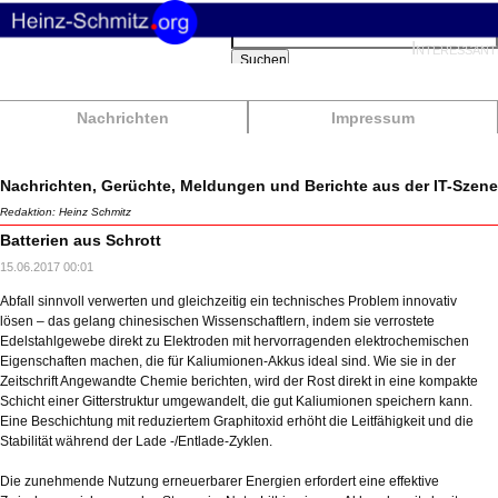
Suchbegriffe
Interessant
Suchen
Nachrichten
Impressum
Nachrichten, Gerüchte, Meldungen und Berichte aus der IT-Szene
Redaktion: Heinz Schmitz
Batterien aus Schrott
15.06.2017 00:01
Abfall sinnvoll verwerten und gleichzeitig ein technisches Problem innovativ
lösen – das gelang chinesischen Wissenschaftlern, indem sie verrostete
Edelstahlgewebe direkt zu Elektroden mit hervorragenden elektrochemischen
Eigenschaften machen, die für Kaliumionen-Akkus ideal sind. Wie sie in der
Zeitschrift Angewandte Chemie berichten, wird der Rost direkt in eine kompakte
Schicht einer Gitterstruktur umgewandelt, die gut Kaliumionen speichern kann.
Eine Beschichtung mit reduziertem Graphitoxid erhöht die Leitfähigkeit und die
Stabilität während der Lade -/Entlade-Zyklen.
Die zunehmende Nutzung erneuerbarer Energien erfordert eine effektive