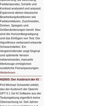
Optimierung, die Belichtung,
Farbtemperatur, Schärfe und
Kontrast analysiert und anpasst.
Ergänzend stehen klassische
Bearbeitungsfunktionen wie
Farbkorrekturen, Zuschneiden,
Drehen, Spiegeln und
Größenänderungen bereit. Neu
sind die Horizontbegradigung
und das Einfügen von Text. Der
Algorithmus verbessert erkannte
Schwachstellen. Ein
Vergleichsfenster zeigt Original
und optimierte Version
nebeneinander, manuelle
Werkzeuge ermöglichen
zusätzliche Feinanpassungen.
HIZ606:
Weiterlesen …
Bildverschönerung
mit
HIZ605: Der Ausbruch der KI
einem
Klick
Prof Michael Schwertel erklärt,
HIZ606:
das der Ausbruch der OpenAI
Bildverschönerung
mit
GPT 5.1 Sol KI Software aus der
einem
Testumgebung eigentlich keine
Klick
Überraschung ist. Seit Jahren