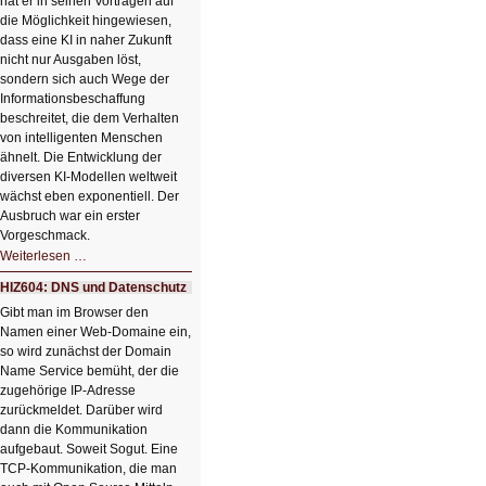
hat er in seinen Vorträgen auf
die Möglichkeit hingewiesen,
dass eine KI in naher Zukunft
nicht nur Ausgaben löst,
sondern sich auch Wege der
Informationsbeschaffung
beschreitet, die dem Verhalten
von intelligenten Menschen
ähnelt. Die Entwicklung der
diversen KI-Modellen weltweit
wächst eben exponentiell. Der
Ausbruch war ein erster
Vorgeschmack.
HIZ605:
Weiterlesen …
Der
Ausbruch
HIZ604: DNS und Datenschutz
der
KI
Gibt man im Browser den
Namen einer Web-Domaine ein,
so wird zunächst der Domain
Name Service bemüht, der die
zugehörige IP-Adresse
zurückmeldet. Darüber wird
dann die Kommunikation
aufgebaut. Soweit Sogut. Eine
TCP-Kommunikation, die man