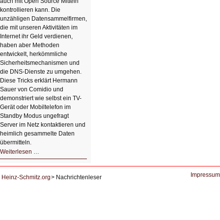
auch mit Open Source Mitteln
kontrollieren kann. Die
unzähligen Datensammelfirmen,
die mit unseren Aktivitäten im
Internet ihr Geld verdienen,
haben aber Methoden
entwickelt, herkömmliche
Sicherheitsmechanismen und
die DNS-Dienste zu umgehen.
Diese Tricks erklärt Hermann
Sauer von Comidio und
demonstriert wie selbst ein TV-
Gerät oder Mobiltelefon im
Standby Modus ungefragt
Server im Netz kontaktieren und
heimlich gesammelte Daten
übermitteln.
HIZ604:
Weiterlesen …
DNS
und
Datenschutz
Impressum
Heinz-Schmitz.org
Nachrichtenleser