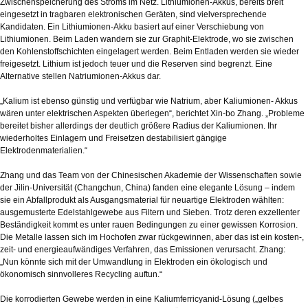
Zwischenspeicherung des Stroms im Netz. Lithiumionen-Akkus, bereits breit
eingesetzt in tragbaren elektronischen Geräten, sind vielversprechende
Kandidaten. Ein Lithiumionen-Akku basiert auf einer Verschiebung von
Lithiumionen. Beim Laden wandern sie zur Graphit-Elektrode, wo sie zwischen
den Kohlenstoffschichten eingelagert werden. Beim Entladen werden sie wieder
freigesetzt. Lithium ist jedoch teuer und die Reserven sind begrenzt. Eine
Alternative stellen Natriumionen-Akkus dar.
„Kalium ist ebenso günstig und verfügbar wie Natrium, aber Kaliumionen- Akkus
wären unter elektrischen Aspekten überlegen“, berichtet Xin-bo Zhang. „Probleme
bereitet bisher allerdings der deutlich größere Radius der Kaliumionen. Ihr
wiederholtes Einlagern und Freisetzen destabilisiert gängige
Elektrodenmaterialien.“
Zhang und das Team von der Chinesischen Akademie der Wissenschaften sowie
der Jilin-Universität (Changchun, China) fanden eine elegante Lösung – indem
sie ein Abfallprodukt als Ausgangsmaterial für neuartige Elektroden wählten:
ausgemusterte Edelstahlgewebe aus Filtern und Sieben. Trotz deren exzellenter
Beständigkeit kommt es unter rauen Bedingungen zu einer gewissen Korrosion.
Die Metalle lassen sich im Hochofen zwar rückgewinnen, aber das ist ein kosten-,
zeit- und energieaufwändiges Verfahren, das Emissionen verursacht. Zhang:
„Nun könnte sich mit der Umwandlung in Elektroden ein ökologisch und
ökonomisch sinnvolleres Recycling auftun.“
Die korrodierten Gewebe werden in eine Kaliumferricyanid-Lösung („gelbes