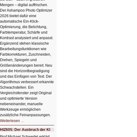
Mengen – digital auffrischen.
Der Ashampoo Photo Optimizer
2026 bietet dafür eine
automatische Ein-Klick-
Optimierung, die Belichtung,
Farbtemperatur, Schärfe und
Kontrast analysiert und anpasst.
Ergänzend stehen klassische
Bearbeitungsfunktionen wie
Farbkorrekturen, Zuschneiden,
Drehen, Spiegeln und
Größenänderungen bereit. Neu
sind die Horizontbegradigung
und das Einfügen von Text. Der
Algorithmus verbessert erkannte
Schwachstellen. Ein
Vergleichsfenster zeigt Original
und optimierte Version
nebeneinander, manuelle
Werkzeuge ermöglichen
zusätzliche Feinanpassungen.
HIZ606:
Weiterlesen …
Bildverschönerung
mit
HIZ605: Der Ausbruch der KI
einem
Klick
Prof Michael Schwertel erklärt,