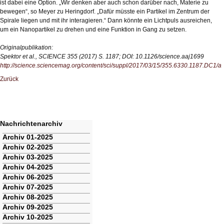
ist dabei eine Option. „Wir denken aber auch schon darüber nach, Materie zu
bewegen“, so Meyer zu Heringdorf. „Dafür müsste ein Partikel im Zentrum der
Spirale liegen und mit ihr interagieren.“ Dann könnte ein Lichtpuls ausreichen,
um ein Nanopartikel zu drehen und eine Funktion in Gang zu setzen.
Originalpublikation:
Spektor et al., SCIENCE 355 (2017) S. 1187; DOI: 10.1126/science.aaj1699
http://science.sciencemag.org/content/sci/suppl/2017/03/15/355.6330.1187.DC1/
Zurück
Nachrichtenarchiv
Navigation
Archiv 01-2025
überspringen
Archiv 02-2025
Archiv 03-2025
Archiv 04-2025
Archiv 06-2025
Archiv 07-2025
Archiv 08-2025
Archiv 09-2025
Archiv 10-2025