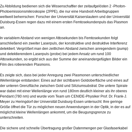
Zu Abbildung bedienen sich die Wissenschaftler der zeitaufgelösten 2 -Photon-
Photoemissionsmikroskopie (2PPE), die nur eine Handvoll Arbeitsgruppen
weltweit beherrschen: Forscher der Universität Kaiserslautern und der Universität
Duisburg-Essen regen dazu mit einem ersten Femtosekundenpuls das Plasmon
an.
In variablem Abstand von wenigen Attosekunden bis Femtosekunden folgt
anschließend ein zweiter Laserpuls, der konstruktive und destruktive Interferenz
detektiert. Vergrößert man den zeitlichen Abstand zwischen anregendem (pump)
und detektierendem Laserpuls (probe) bei jedem Ansatz um rund 100
Attosekunden, so ergibt sich aus der Summe der aneinandergefügten Bilder ein
Film des rotierenden Plasmons.
Es zeigte sich, dass bei jeder Anregung zwei Plasmonen unterschiedlicher
Wellenlänge entstanden: Eines auf der sichtbaren Goldoberfläche und eines auf
der unteren Grenzfläche zwischen Gold und Siliziumsubstrat. Die untere Spirale
war dabei mit einer Wellenlänge von rund 180nm deutlich kleiner als ihr oberes
Pendant (780 nm) und wurde vom Team um CENIDE-Physiker Prof. Dr. Frank-J.
Meyer zu Heringdorf der Universität Duisburg-Essen untersucht: Ihre geringe
Größe öffnet die Tür zu möglichen neuen Anwendungen in der Optik, in der es auf
möglichst kleine Wellenlängen ankommt, um die Beugungsgrenze zu
unterschreiten.
Die sichere und schnelle Übertragung großer Datenmengen per Glasfaserkabel