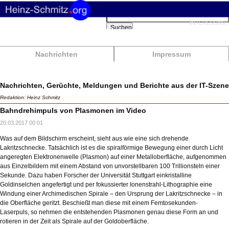
Suchbegriffe
Interessant
Suchen
Nachrichten
Impressum
Nachrichten, Gerüchte, Meldungen und Berichte aus der IT-Szene
Redaktion: Heinz Schmitz
Bahndrehimpuls von Plasmonen im Video
20.03.2017 00:01
Was auf dem Bildschirm erscheint, sieht aus wie eine sich drehende
Lakritzschnecke. Tatsächlich ist es die spiralförmige Bewegung einer durch Licht
angeregten Elektronenwelle (Plasmon) auf einer Metalloberfläche, aufgenommen
aus Einzelbildern mit einem Abstand von unvorstellbaren 100 Trillionsteln einer
Sekunde. Dazu haben Forscher der Universität Stuttgart einkristalline
Goldinselchen angefertigt und per fokussierter Ionenstrahl-Lithographie eine
Windung einer Archimedischen Spirale – den Ursprung der Lakritzschnecke – in
die Oberfläche geritzt. Beschießt man diese mit einem Femtosekunden-
Laserpuls, so nehmen die entstehenden Plasmonen genau diese Form an und
rotieren in der Zeit als Spirale auf der Goldoberfläche.