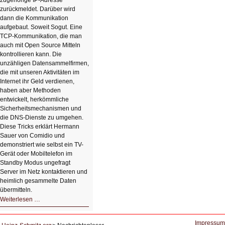
zugehörige IP-Adresse
zurückmeldet. Darüber wird
dann die Kommunikation
aufgebaut. Soweit Sogut. Eine
TCP-Kommunikation, die man
auch mit Open Source Mitteln
kontrollieren kann. Die
unzähligen Datensammelfirmen,
die mit unseren Aktivitäten im
Internet ihr Geld verdienen,
haben aber Methoden
entwickelt, herkömmliche
Sicherheitsmechanismen und
die DNS-Dienste zu umgehen.
Diese Tricks erklärt Hermann
Sauer von Comidio und
demonstriert wie selbst ein TV-
Gerät oder Mobiltelefon im
Standby Modus ungefragt
Server im Netz kontaktieren und
heimlich gesammelte Daten
übermitteln.
HIZ604:
Weiterlesen …
DNS
und
Datenschutz
Impressum