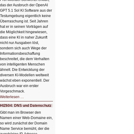
HIZ606:
das der Ausbruch der OpenAI
Bildverschönerung
mit
GPT 5.1 Sol KI Software aus der
einem
Testumgebung eigentlich keine
Klick
Überraschung ist. Seit Jahren
hat er in seinen Vorträgen auf
die Möglichkeit hingewiesen,
dass eine KI in naher Zukunft
nicht nur Ausgaben löst,
sondern sich auch Wege der
Informationsbeschaffung
beschreitet, die dem Verhalten
von intelligenten Menschen
ähnelt. Die Entwicklung der
diversen KI-Modellen weltweit
wächst eben exponentiell. Der
Ausbruch war ein erster
Vorgeschmack.
HIZ605:
Weiterlesen …
Der
Ausbruch
HIZ604: DNS und Datenschutz
der
KI
Gibt man im Browser den
Namen einer Web-Domaine ein,
so wird zunächst der Domain
Name Service bemüht, der die