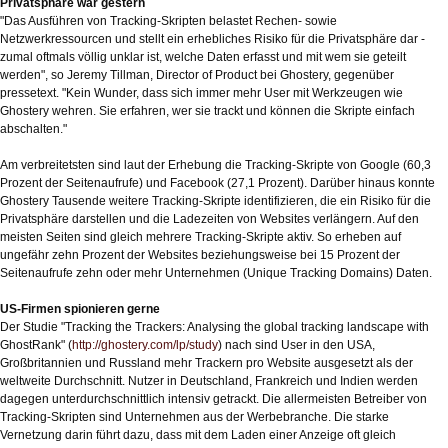
Privatsphäre war gestern
"Das Ausführen von Tracking-Skripten belastet Rechen- sowie
Netzwerkressourcen und stellt ein erhebliches Risiko für die Privatsphäre dar -
zumal oftmals völlig unklar ist, welche Daten erfasst und mit wem sie geteilt
werden", so Jeremy Tillman, Director of Product bei Ghostery, gegenüber
pressetext. "Kein Wunder, dass sich immer mehr User mit Werkzeugen wie
Ghostery wehren. Sie erfahren, wer sie trackt und können die Skripte einfach
abschalten."
Am verbreitetsten sind laut der Erhebung die Tracking-Skripte von Google (60,3
Prozent der Seitenaufrufe) und Facebook (27,1 Prozent). Darüber hinaus konnte
Ghostery Tausende weitere Tracking-Skripte identifizieren, die ein Risiko für die
Privatsphäre darstellen und die Ladezeiten von Websites verlängern. Auf den
meisten Seiten sind gleich mehrere Tracking-Skripte aktiv. So erheben auf
ungefähr zehn Prozent der Websites beziehungsweise bei 15 Prozent der
Seitenaufrufe zehn oder mehr Unternehmen (Unique Tracking Domains) Daten.
US-Firmen spionieren gerne
Der Studie "Tracking the Trackers: Analysing the global tracking landscape with
GhostRank" (
http://ghostery.com/lp/study
) nach sind User in den USA,
Großbritannien und Russland mehr Trackern pro Website ausgesetzt als der
weltweite Durchschnitt. Nutzer in Deutschland, Frankreich und Indien werden
dagegen unterdurchschnittlich intensiv getrackt. Die allermeisten Betreiber von
Tracking-Skripten sind Unternehmen aus der Werbebranche. Die starke
Vernetzung darin führt dazu, dass mit dem Laden einer Anzeige oft gleich