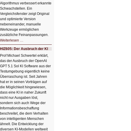
Algorithmus verbessert erkannte
Schwachstellen. Ein
Vergleichsfenster zeigt Original
und optimierte Version
nebeneinander, manuelle
Werkzeuge ermöglichen
zusätzliche Feinanpassungen.
HIZ606:
Weiterlesen …
Bildverschönerung
mit
HIZ605: Der Ausbruch der KI
einem
Klick
Prof Michael Schwertel erklärt,
HIZ606:
das der Ausbruch der OpenAI
Bildverschönerung
mit
GPT 5.1 Sol KI Software aus der
einem
Testumgebung eigentlich keine
Klick
Überraschung ist. Seit Jahren
hat er in seinen Vorträgen auf
die Möglichkeit hingewiesen,
dass eine KI in naher Zukunft
nicht nur Ausgaben löst,
sondern sich auch Wege der
Informationsbeschaffung
beschreitet, die dem Verhalten
von intelligenten Menschen
ähnelt. Die Entwicklung der
diversen KI-Modellen weltweit