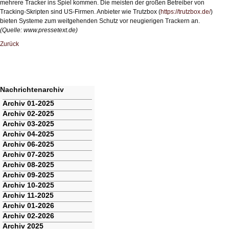
mehrere Tracker ins Spiel kommen. Die meisten der großen Betreiber von
Tracking-Skripten sind US-Firmen. Anbieter wie Trutzbox (
https://trutzbox.de/
)
bieten Systeme zum weitgehenden Schutz vor neugierigen Trackern an.
(Quelle:
www.pressetext.de
)
Zurück
Nachrichtenarchiv
Navigation
Archiv 01-2025
überspringen
Archiv 02-2025
Archiv 03-2025
Archiv 04-2025
Archiv 06-2025
Archiv 07-2025
Archiv 08-2025
Archiv 09-2025
Archiv 10-2025
Archiv 11-2025
Archiv 01-2026
Archiv 02-2026
Archiv 2025