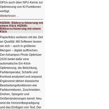
GPUs auch über NPU-Kerne zur
Optimierung von KI-Funktionen
verfügt.
HIZ607:
Weiterlesen …
Schicker
kompakter
HIZ606: Bildverschönerung mit
Rechenturbo
einem Klick HIZ606:
Bildverschönerung mit einem
Klick
Papierfotos verlieren mit der Zeit
an Qualität. Mit Software lassen
sie sich – auch in größeren
Mengen – digital auffrischen.
Der Ashampoo Photo Optimizer
2026 bietet dafür eine
automatische Ein-Klick-
Optimierung, die Belichtung,
Farbtemperatur, Schärfe und
Kontrast analysiert und anpasst.
Ergänzend stehen klassische
Bearbeitungsfunktionen wie
Farbkorrekturen, Zuschneiden,
Drehen, Spiegeln und
Größenänderungen bereit. Neu
sind die Horizontbegradigung
und das Einfügen von Text. Der