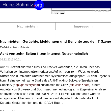
Suchbegriffe
Interessant
Suchen
Nachrichten
Impressum
Nachrichten, Gerüchte, Meldungen und Berichte aus der IT-Szene
Redaktion: Heinz Schmitz
Acht von zehn Seiten filzen Internet-Nutzer heimlich
08.12.2017 00:01
Auf 79 Prozent aller Websites sind Tracker vorhanden, die Daten über das
Verhalten von Internetnutzern erfassen. Auf acht von zehn Websites werden
Nutzer also durch dritte Unternehmen systematisch ausgespäht. Zu dem Ergebnis
kommt eine gemeinsame Studie des Anti-Tracking-Software-Spezialisten
Ghostery (
http://ghostery.com
) zusammen mit Cliqz (
http://cliqz.com
), einem
Anbieter von Browser- und Suchmaschinentechnologie, im Zuge einer Analyse
anonymer Statistiken von 850.000 Nutzern. 144 Mio. Seitenaufrufe wurden
ausgewertet. Über ein Dutzend Länder sind abgedeckt, darunter die USA,
Kanada, Großbritannien und der DACH-Raum.