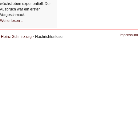
wächst eben exponentiell. Der
Ausbruch war ein erster
Vorgeschmack.
HIZ605:
Weiterlesen …
Der
Ausbruch
der
KI
Impressum
Heinz-Schmitz.org
Nachrichtenleser