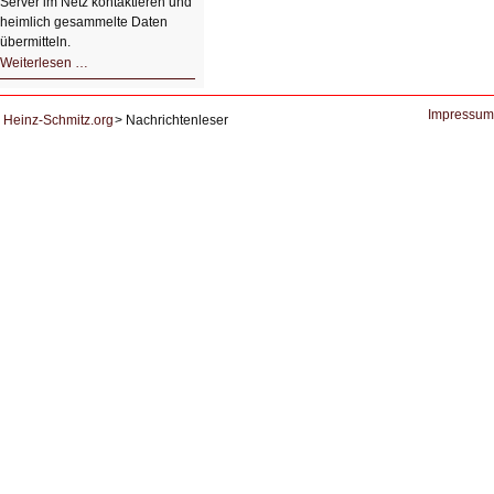
Server im Netz kontaktieren und
heimlich gesammelte Daten
übermitteln.
HIZ604:
Weiterlesen …
DNS
und
Datenschutz
Impressum
Heinz-Schmitz.org
Nachrichtenleser