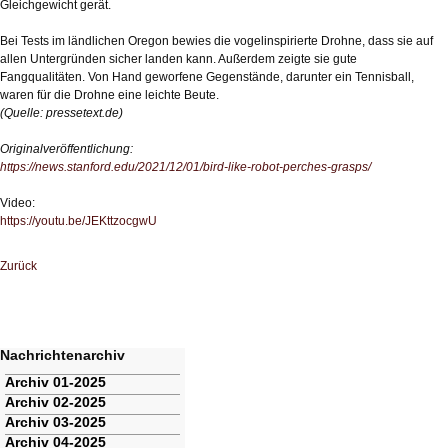
Gleichgewicht gerät.
Bei Tests im ländlichen Oregon bewies die vogelinspirierte Drohne, dass sie auf
allen Untergründen sicher landen kann. Außerdem zeigte sie gute
Fangqualitäten. Von Hand geworfene Gegenstände, darunter ein Tennisball,
waren für die Drohne eine leichte Beute.
(Quelle: pressetext.de)
Originalveröffentlichung:
https://news.stanford.edu/2021/12/01/bird-like-robot-perches-grasps/
Video:
https://youtu.be/JEKttzocgwU
Zurück
Nachrichtenarchiv
Navigation
Archiv 01-2025
überspringen
Archiv 02-2025
Archiv 03-2025
Archiv 04-2025