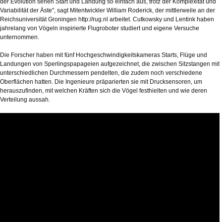
der Evolution sehen Start und Landung so einfach aus, trotz der Komplexität und
Variabilität der Äste", sagt Mitentwickler William Roderick, der mittlerweile an der
Reichsuniversität Groningen http://rug.nl arbeitet. Cutkowsky und Lentink haben
jahrelang von Vögeln inspirierte Flugroboter studiert und eigene Versuche
unternommen.
Die Forscher haben mit fünf Hochgeschwindigkeitskameras Starts, Flüge und
Landungen von Sperlingspapageien aufgezeichnet, die zwischen Sitzstangen mit
unterschiedlichen Durchmessern pendelten, die zudem noch verschiedene
Oberflächen hatten. Die Ingenieure präparierten sie mit Drucksensoren, um
herauszufinden, mit welchen Kräften sich die Vögel festhielten und wie deren
Verteilung aussah.