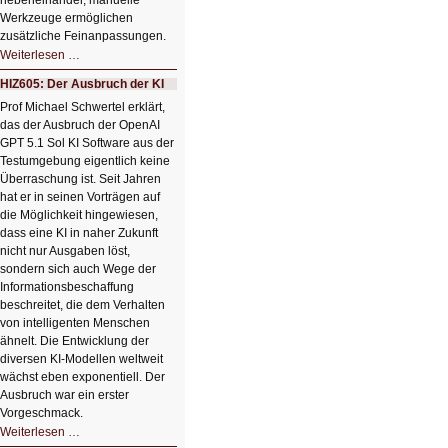
nebeneinander, manuelle
Werkzeuge ermöglichen
zusätzliche Feinanpassungen.
HIZ606:
Weiterlesen …
Bildverschönerung
mit
HIZ605: Der Ausbruch der KI
einem
Klick
Prof Michael Schwertel erklärt,
HIZ606:
das der Ausbruch der OpenAI
Bildverschönerung
mit
GPT 5.1 Sol KI Software aus der
einem
Testumgebung eigentlich keine
Klick
Überraschung ist. Seit Jahren
hat er in seinen Vorträgen auf
die Möglichkeit hingewiesen,
dass eine KI in naher Zukunft
nicht nur Ausgaben löst,
sondern sich auch Wege der
Informationsbeschaffung
beschreitet, die dem Verhalten
von intelligenten Menschen
ähnelt. Die Entwicklung der
diversen KI-Modellen weltweit
wächst eben exponentiell. Der
Ausbruch war ein erster
Vorgeschmack.
HIZ605:
Weiterlesen …
Der