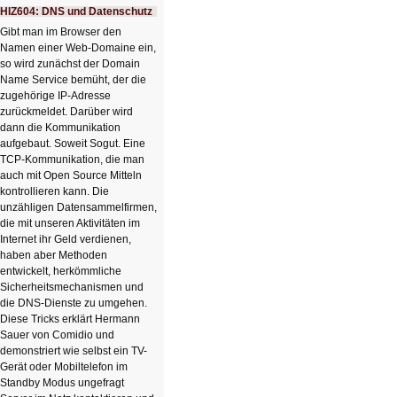
Ausbruch
HIZ604: DNS und Datenschutz
der
KI
Gibt man im Browser den
Namen einer Web-Domaine ein,
so wird zunächst der Domain
Name Service bemüht, der die
zugehörige IP-Adresse
zurückmeldet. Darüber wird
dann die Kommunikation
aufgebaut. Soweit Sogut. Eine
TCP-Kommunikation, die man
auch mit Open Source Mitteln
kontrollieren kann. Die
unzähligen Datensammelfirmen,
die mit unseren Aktivitäten im
Internet ihr Geld verdienen,
haben aber Methoden
entwickelt, herkömmliche
Sicherheitsmechanismen und
die DNS-Dienste zu umgehen.
Diese Tricks erklärt Hermann
Sauer von Comidio und
demonstriert wie selbst ein TV-
Gerät oder Mobiltelefon im
Standby Modus ungefragt