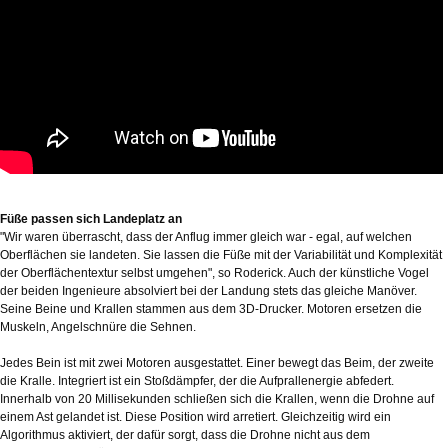
Füße passen sich Landeplatz an
"Wir waren überrascht, dass der Anflug immer gleich war - egal, auf welchen
Oberflächen sie landeten. Sie lassen die Füße mit der Variabilität und Komplexität
der Oberflächentextur selbst umgehen", so Roderick. Auch der künstliche Vogel
der beiden Ingenieure absolviert bei der Landung stets das gleiche Manöver.
Seine Beine und Krallen stammen aus dem 3D-Drucker. Motoren ersetzen die
Muskeln, Angelschnüre die Sehnen.
Jedes Bein ist mit zwei Motoren ausgestattet. Einer bewegt das Beim, der zweite
die Kralle. Integriert ist ein Stoßdämpfer, der die Aufprallenergie abfedert.
Innerhalb von 20 Millisekunden schließen sich die Krallen, wenn die Drohne auf
einem Ast gelandet ist. Diese Position wird arretiert. Gleichzeitig wird ein
Algorithmus aktiviert, der dafür sorgt, dass die Drohne nicht aus dem