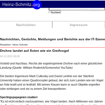
Suchbegriffe
Interessant
Suchen
Nachrichten
Impressum
Nachrichten, Gerüchte, Meldungen und Berichte aus der IT-Szene
Redaktion: Heinz Schmitz
Drohne landet auf Ästen wie ein Greifvogel
04.12.2021 00:00
Vorbild und Nachbau. Rechts die vogelinspirierte Drohne nach einer glücklichen
Landung (Quelle: William Roderick/Screenshot YouTube)
Die beiden Ingenieure Mark Cutkosky und David Lentink von der Stanford
University haben einen Quadrocopter gebaut, der sich zum Landen wie ein Vogel
an Äste krallt und so festhält. Mit seinen Klauen kann er auch Objekte ergreifen
oder einfangen und sie zu einem Ziel transportieren.
Sperlingspapageien studiert
"Es ist nicht einfach nachzuahmen, wie Vögel landen. Nach Millionen von Jahren