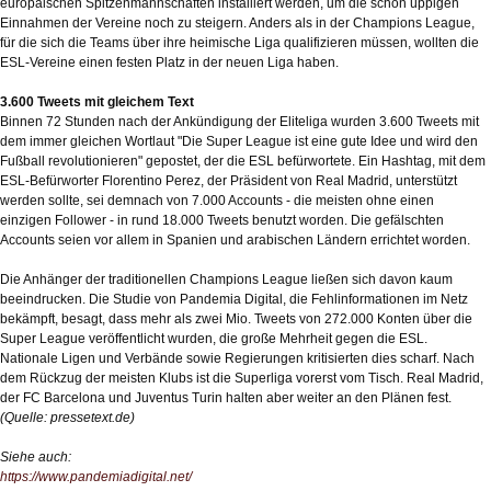
europäischen Spitzenmannschaften installiert werden, um die schon üppigen
Einnahmen der Vereine noch zu steigern. Anders als in der Champions League,
für die sich die Teams über ihre heimische Liga qualifizieren müssen, wollten die
ESL-Vereine einen festen Platz in der neuen Liga haben.
3.600 Tweets mit gleichem Text
Binnen 72 Stunden nach der Ankündigung der Eliteliga wurden 3.600 Tweets mit
dem immer gleichen Wortlaut "Die Super League ist eine gute Idee und wird den
Fußball revolutionieren" gepostet, der die ESL befürwortete. Ein Hashtag, mit dem
ESL-Befürworter Florentino Perez, der Präsident von Real Madrid, unterstützt
werden sollte, sei demnach von 7.000 Accounts - die meisten ohne einen
einzigen Follower - in rund 18.000 Tweets benutzt worden. Die gefälschten
Accounts seien vor allem in Spanien und arabischen Ländern errichtet worden.
Die Anhänger der traditionellen Champions League ließen sich davon kaum
beeindrucken. Die Studie von Pandemia Digital, die Fehlinformationen im Netz
bekämpft, besagt, dass mehr als zwei Mio. Tweets von 272.000 Konten über die
Super League veröffentlicht wurden, die große Mehrheit gegen die ESL.
Nationale Ligen und Verbände sowie Regierungen kritisierten dies scharf. Nach
dem Rückzug der meisten Klubs ist die Superliga vorerst vom Tisch. Real Madrid,
der FC Barcelona und Juventus Turin halten aber weiter an den Plänen fest.
(Quelle: pressetext.de)
Siehe auch:
https://www.pandemiadigital.net/