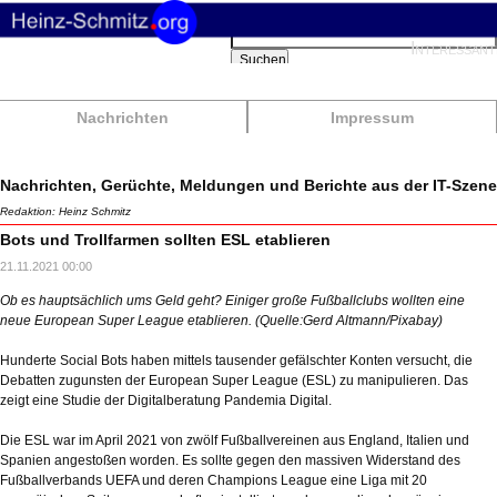
Suchbegriffe
Interessant
Suchen
Nachrichten
Impressum
Nachrichten, Gerüchte, Meldungen und Berichte aus der IT-Szene
Redaktion: Heinz Schmitz
Bots und Trollfarmen sollten ESL etablieren
21.11.2021 00:00
Ob es hauptsächlich ums Geld geht? Einiger große Fußballclubs wollten eine
neue European Super League etablieren. (Quelle:Gerd Altmann/Pixabay)
Hunderte Social Bots haben mittels tausender gefälschter Konten versucht, die
Debatten zugunsten der European Super League (ESL) zu manipulieren. Das
zeigt eine Studie der Digitalberatung Pandemia Digital.
Die ESL war im April 2021 von zwölf Fußballvereinen aus England, Italien und
Spanien angestoßen worden. Es sollte gegen den massiven Widerstand des
Fußballverbands UEFA und deren Champions League eine Liga mit 20