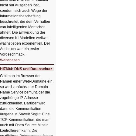
nicht nur Ausgaben löst,
sondern sich auch Wege der
Informationsbeschaffung
beschreitet, die dem Verhalten
von intelligenten Menschen
ähnelt. Die Entwicklung der
diversen KI-Modellen weltweit
wächst eben exponentiell. Der
Ausbruch war ein erster
Vorgeschmack.
HIZ605:
Weiterlesen …
Der
Ausbruch
HIZ604: DNS und Datenschutz
der
KI
Gibt man im Browser den
Namen einer Web-Domaine ein,
so wird zunächst der Domain
Name Service bemüht, der die
zugehörige IP-Adresse
zurückmeldet. Darüber wird
dann die Kommunikation
aufgebaut. Soweit Sogut. Eine
TCP-Kommunikation, die man
auch mit Open Source Mitteln
kontrollieren kann. Die