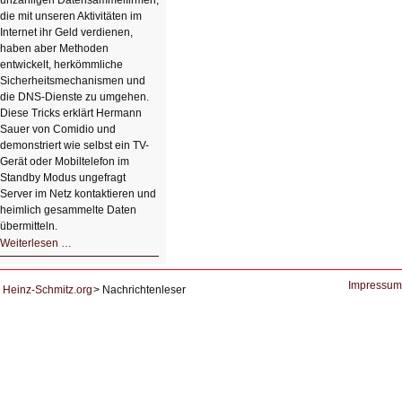
unzähligen Datensammelfirmen,
die mit unseren Aktivitäten im
Internet ihr Geld verdienen,
haben aber Methoden
entwickelt, herkömmliche
Sicherheitsmechanismen und
die DNS-Dienste zu umgehen.
Diese Tricks erklärt Hermann
Sauer von Comidio und
demonstriert wie selbst ein TV-
Gerät oder Mobiltelefon im
Standby Modus ungefragt
Server im Netz kontaktieren und
heimlich gesammelte Daten
übermitteln.
HIZ604:
Weiterlesen …
DNS
und
Datenschutz
Impressum
Heinz-Schmitz.org
Nachrichtenleser