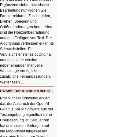
Ergänzend stehen klassische
Bearbeitungsfunktionen wie
Farbkorrekturen, Zuschneiden,
Drehen, Spiegeln und
Größenänderungen bereit. Neu
sind die Horizontbegradigung
und das Einfügen von Text. Der
Algorithmus verbessert erkannte
Schwachstellen. Ein
Vergleichsfenster zeigt Original
und optimierte Version
nebeneinander, manuelle
Werkzeuge ermöglichen
zusätzliche Feinanpassungen.
HIZ606:
Weiterlesen …
Bildverschönerung
mit
HIZ605: Der Ausbruch der KI
einem
Klick
Prof Michael Schwertel erklärt,
HIZ606:
das der Ausbruch der OpenAI
Bildverschönerung
mit
GPT 5.1 Sol KI Software aus der
einem
Testumgebung eigentlich keine
Klick
Überraschung ist. Seit Jahren
hat er in seinen Vorträgen auf
die Möglichkeit hingewiesen,
dass eine KI in naher Zukunft