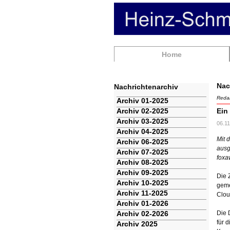
Navigation
Home
überspringen
Nac
Nachrichtenarchiv
Redak
Navigation
Archiv 01-2025
überspringen
Archiv 02-2025
Ein
Archiv 03-2025
06.11
Archiv 04-2025
Mit 
Archiv 06-2025
ausg
Archiv 07-2025
foxa
Archiv 08-2025
Archiv 09-2025
Die 
Archiv 10-2025
geme
Archiv 11-2025
Clou
Archiv 01-2026
Archiv 02-2026
Die 
für 
Archiv 2025