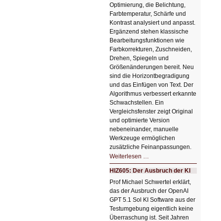
Optimierung, die Belichtung,
Farbtemperatur, Schärfe und
Kontrast analysiert und anpasst.
Ergänzend stehen klassische
Bearbeitungsfunktionen wie
Farbkorrekturen, Zuschneiden,
Drehen, Spiegeln und
Größenänderungen bereit. Neu
sind die Horizontbegradigung
und das Einfügen von Text. Der
Algorithmus verbessert erkannte
Schwachstellen. Ein
Vergleichsfenster zeigt Original
und optimierte Version
nebeneinander, manuelle
Werkzeuge ermöglichen
zusätzliche Feinanpassungen.
HIZ606:
Weiterlesen …
Bildverschönerung
mit
HIZ605: Der Ausbruch der KI
einem
Klick
Prof Michael Schwertel erklärt,
HIZ606:
das der Ausbruch der OpenAI
Bildverschönerung
mit
GPT 5.1 Sol KI Software aus der
einem
Testumgebung eigentlich keine
Klick
Überraschung ist. Seit Jahren