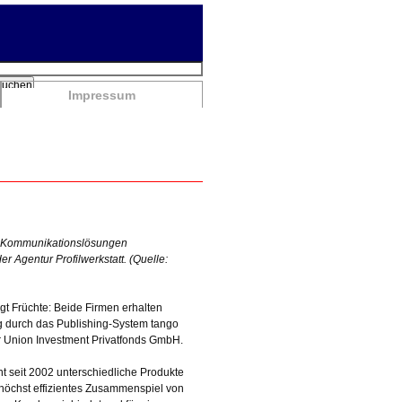
chbegriffe
Suchen
Impressum
te Kommunikationslösungen
 Agentur Profilwerkstatt. (Quelle:
gt Früchte: Beide Firmen erhalten
ng durch das Publishing-System tango
r Union Investment Privatfonds GmbH.
t seit 2002 unterschiedliche Produkte
n höchst effizientes Zusammenspiel von