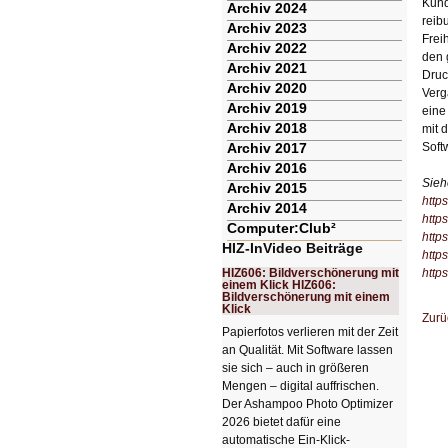
Kund
Archiv 2024
reib
Archiv 2023
Frei
Archiv 2022
den 
Archiv 2021
Druc
Archiv 2020
Verg
Archiv 2019
eine
Archiv 2018
mit 
Archiv 2017
Soft
Archiv 2016
Sieh
Archiv 2015
http
Archiv 2014
http
Computer:Club²
https
HIZ-InVideo Beiträge
http
HIZ606: Bildverschönerung mit
http
einem Klick HIZ606:
Bildverschönerung mit einem
Klick
Zurü
Papierfotos verlieren mit der Zeit
an Qualität. Mit Software lassen
sie sich – auch in größeren
Mengen – digital auffrischen.
Der Ashampoo Photo Optimizer
2026 bietet dafür eine
automatische Ein-Klick-