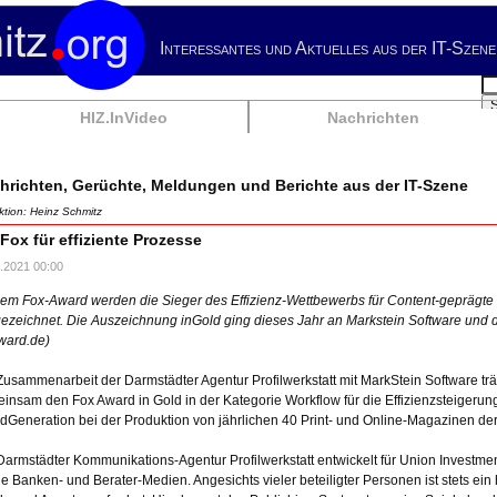
Interessantes und Aktuelles aus der IT-Szene
Su
HIZ.InVideo
Nachrichten
hrichten, Gerüchte, Meldungen und Berichte aus der IT-Szene
tion: Heinz Schmitz
 Fox für effiziente Prozesse
.2021 00:00
dem Fox-Award werden die Sieger des Effizienz-Wettbewerbs für Content-gepräg
ezeichnet. Die Auszeichnung inGold ging dieses Jahr an Markstein Software und der
ward.de)
Zusammenarbeit der Darmstädter Agentur Profilwerkstatt mit MarkStein Software trä
insam den Fox Award in Gold in der Kategorie Workflow für die Effizienzsteigeru
dGeneration bei der Produktion von jährlichen 40 Print- und Online-Magazinen de
Darmstädter Kommunikations-Agentur Profilwerkstatt entwickelt für Union Investmen
die Banken- und Berater-Medien. Angesichts vieler beteiligter Personen ist stets ei