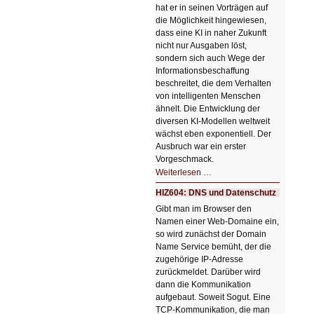
hat er in seinen Vorträgen auf
die Möglichkeit hingewiesen,
dass eine KI in naher Zukunft
nicht nur Ausgaben löst,
sondern sich auch Wege der
Informationsbeschaffung
beschreitet, die dem Verhalten
von intelligenten Menschen
ähnelt. Die Entwicklung der
diversen KI-Modellen weltweit
wächst eben exponentiell. Der
Ausbruch war ein erster
Vorgeschmack.
HIZ605:
Weiterlesen …
Der
Ausbruch
HIZ604: DNS und Datenschutz
der
KI
Gibt man im Browser den
Namen einer Web-Domaine ein,
so wird zunächst der Domain
Name Service bemüht, der die
zugehörige IP-Adresse
zurückmeldet. Darüber wird
dann die Kommunikation
aufgebaut. Soweit Sogut. Eine
TCP-Kommunikation, die man