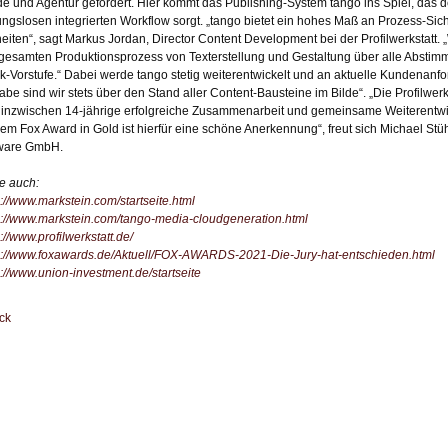
e und Agentur gefordert. Hier kommt das Publishing-System tango ins Spiel, das 
ungslosen integrierten Workflow sorgt. „tango bietet ein hohes Maß an Prozess-Sich
heiten“, sagt Markus Jordan, Director Content Development bei der Profilwerkstatt
gesamten Produktionsprozess von Texterstellung und Gestaltung über alle Abstimm
k-Vorstufe.“ Dabei werde tango stetig weiterentwickelt und an aktuelle Kundenanf
abe sind wir stets über den Stand aller Content-Bausteine im Bilde“. „Die Profilwe
 inzwischen 14-jährige erfolgreiche Zusammenarbeit und gemeinsame Weiterentwi
dem Fox Award in Gold ist hierfür eine schöne Anerkennung“, freut sich Michael Stü
ware GmbH.
e auch:
s://www.markstein.com/startseite.html
s://www.markstein.com/tango-media-cloudgeneration.html
://www.profilwerkstatt.de/
s://www.foxawards.de/Aktuell/FOX-AWARDS-2021-Die-Jury-hat-entschieden.html
s://www.union-investment.de/startseite
ck