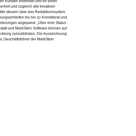
den Kunden einbindet und für einen
erheit und zugleich alle kreativen
. „Wir steuern über das Redaktionssystem
ungsschleifen bis hin zu Korrektorat und
orderungen angepasst. „Über eine Status-
rkstatt und MarkStein Software können auf
cklung zurückblicken. Die Auszeichnung
hr, Geschäftsführer der MarkStein