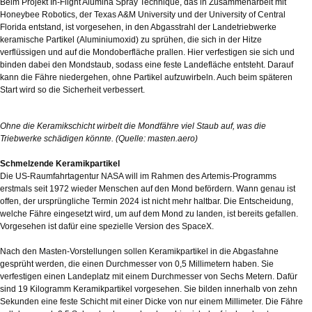
Beim Projekt In-Flight Alumina Spray Technique, das in Zusammenarbeit mit
Honeybee Robotics, der Texas A&M University und der University of Central
Florida entstand, ist vorgesehen, in den Abgasstrahl der Landetriebwerke
keramische Partikel (Aluminiumoxid) zu sprühen, die sich in der Hitze
verflüssigen und auf die Mondoberfläche prallen. Hier verfestigen sie sich und
binden dabei den Mondstaub, sodass eine feste Landefläche entsteht. Darauf
kann die Fähre niedergehen, ohne Partikel aufzuwirbeln. Auch beim späteren
Start wird so die Sicherheit verbessert.
Ohne die Keramikschicht wirbelt die Mondfähre viel Staub auf, was die
Triebwerke schädigen könnte. (Quelle: masten.aero)
Schmelzende Keramikpartikel
Die US-Raumfahrtagentur NASA will im Rahmen des Artemis-Programms
erstmals seit 1972 wieder Menschen auf den Mond befördern. Wann genau ist
offen, der ursprüngliche Termin 2024 ist nicht mehr haltbar. Die Entscheidung,
welche Fähre eingesetzt wird, um auf dem Mond zu landen, ist bereits gefallen.
Vorgesehen ist dafür eine spezielle Version des SpaceX.
Nach den Masten-Vorstellungen sollen Keramikpartikel in die Abgasfahne
gesprüht werden, die einen Durchmesser von 0,5 Millimetern haben. Sie
verfestigen einen Landeplatz mit einem Durchmesser von Sechs Metern. Dafür
sind 19 Kilogramm Keramikpartikel vorgesehen. Sie bilden innerhalb von zehn
Sekunden eine feste Schicht mit einer Dicke von nur einem Millimeter. Die Fähre