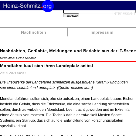
Suchbegriffe
Interessant
Suchen
Nachrichten
Impressum
Nachrichten, Gerüchte, Meldungen und Berichte aus der IT-Szene
Redaktion: Heinz Schmitz
Mondfähre baut sich ihren Landeplatz selbst
29.09.2021 00:00
Die Triebwerke der Landefähre schmelzen ausgestoßene Keramik und bilden
soe einen staubfreien Landeplatz. (Quelle: masten.aero)
Mondlandefähren sollen sich, ehe sie aufsetzen, einen Landeplatz bauen. Bisher
besteht die Gefahr, dass die Triebwerke, die eine sanfte Landung sicherstellen
sollen, durch aufwirbelnden Mondstaub beeinträchtigt werden und im Extremfall
einen Absturz verursachen. Die Technik dahinter entwickelt Masten Space
Systems, ein Start-up, das sich auf die Entwicklung von Forschungsraketen
spezialisiert hat.