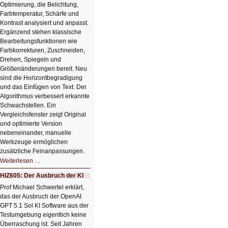
Optimierung, die Belichtung,
Farbtemperatur, Schärfe und
Kontrast analysiert und anpasst.
Ergänzend stehen klassische
Bearbeitungsfunktionen wie
Farbkorrekturen, Zuschneiden,
Drehen, Spiegeln und
Größenänderungen bereit. Neu
sind die Horizontbegradigung
und das Einfügen von Text. Der
Algorithmus verbessert erkannte
Schwachstellen. Ein
Vergleichsfenster zeigt Original
und optimierte Version
nebeneinander, manuelle
Werkzeuge ermöglichen
zusätzliche Feinanpassungen.
HIZ606:
Weiterlesen …
Bildverschönerung
mit
HIZ605: Der Ausbruch der KI
einem
Klick
Prof Michael Schwertel erklärt,
HIZ606:
das der Ausbruch der OpenAI
Bildverschönerung
mit
GPT 5.1 Sol KI Software aus der
einem
Testumgebung eigentlich keine
Klick
Überraschung ist. Seit Jahren