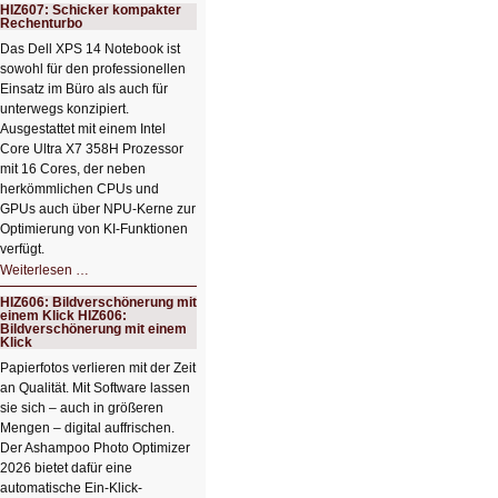
HIZ607: Schicker kompakter
Rechenturbo
Das Dell XPS 14 Notebook ist
sowohl für den professionellen
Einsatz im Büro als auch für
unterwegs konzipiert.
Ausgestattet mit einem Intel
Core Ultra X7 358H Prozessor
mit 16 Cores, der neben
herkömmlichen CPUs und
GPUs auch über NPU-Kerne zur
Optimierung von KI-Funktionen
verfügt.
HIZ607:
Weiterlesen …
Schicker
kompakter
HIZ606: Bildverschönerung mit
Rechenturbo
einem Klick HIZ606:
Bildverschönerung mit einem
Klick
Papierfotos verlieren mit der Zeit
an Qualität. Mit Software lassen
sie sich – auch in größeren
Mengen – digital auffrischen.
Der Ashampoo Photo Optimizer
2026 bietet dafür eine
automatische Ein-Klick-