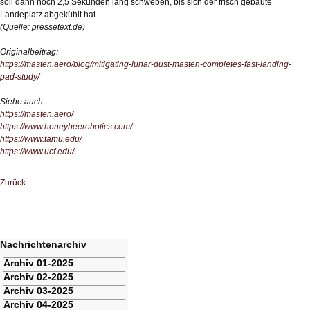
soll dann noch 2,5 Sekunden lang schweben, bis sich der frisch gebaute
Landeplatz abgekühlt hat.
(Quelle: pressetext.de)
Originalbeitrag:
https://masten.aero/blog/mitigating-lunar-dust-masten-completes-fast-landing-
pad-study/
Siehe auch:
https://masten.aero/
https://www.honeybeerobotics.com/
https://www.tamu.edu/
https://www.ucf.edu/
Zurück
Nachrichtenarchiv
Navigation
Archiv 01-2025
überspringen
Archiv 02-2025
Archiv 03-2025
Archiv 04-2025