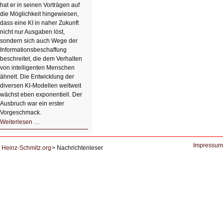
hat er in seinen Vorträgen auf
die Möglichkeit hingewiesen,
dass eine KI in naher Zukunft
nicht nur Ausgaben löst,
sondern sich auch Wege der
Informationsbeschaffung
beschreitet, die dem Verhalten
von intelligenten Menschen
ähnelt. Die Entwicklung der
diversen KI-Modellen weltweit
wächst eben exponentiell. Der
Ausbruch war ein erster
Vorgeschmack.
HIZ605:
Weiterlesen …
Der
Ausbruch
der
KI
Impressum
Heinz-Schmitz.org
Nachrichtenleser