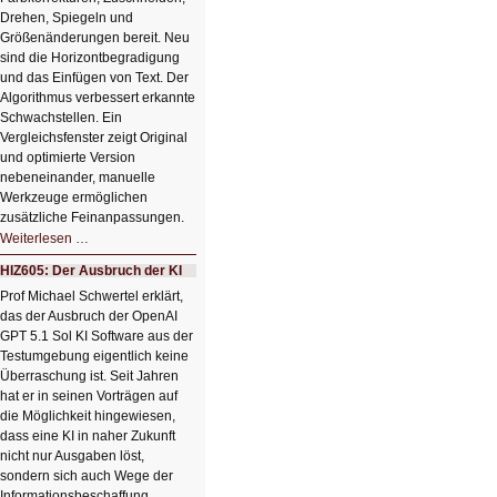
Drehen, Spiegeln und
Größenänderungen bereit. Neu
sind die Horizontbegradigung
und das Einfügen von Text. Der
Algorithmus verbessert erkannte
Schwachstellen. Ein
Vergleichsfenster zeigt Original
und optimierte Version
nebeneinander, manuelle
Werkzeuge ermöglichen
zusätzliche Feinanpassungen.
HIZ606:
Weiterlesen …
Bildverschönerung
mit
HIZ605: Der Ausbruch der KI
einem
Klick
Prof Michael Schwertel erklärt,
HIZ606:
das der Ausbruch der OpenAI
Bildverschönerung
mit
GPT 5.1 Sol KI Software aus der
einem
Testumgebung eigentlich keine
Klick
Überraschung ist. Seit Jahren
hat er in seinen Vorträgen auf
die Möglichkeit hingewiesen,
dass eine KI in naher Zukunft
nicht nur Ausgaben löst,
sondern sich auch Wege der
Informationsbeschaffung