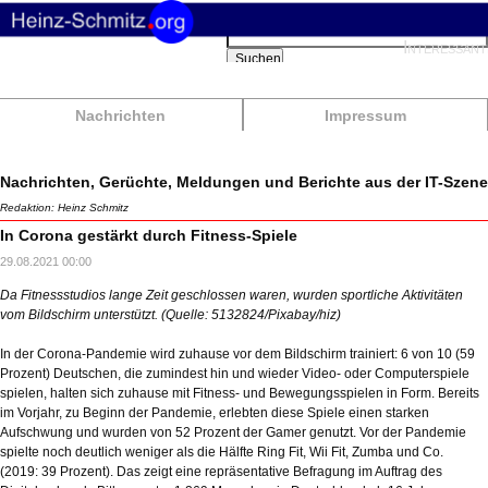
Suchbegriffe
Interessant
Suchen
Nachrichten
Impressum
Nachrichten, Gerüchte, Meldungen und Berichte aus der IT-Szene
Redaktion: Heinz Schmitz
In Corona gestärkt durch Fitness-Spiele
29.08.2021 00:00
Da Fitnessstudios lange Zeit geschlossen waren, wurden sportliche Aktivitäten
vom Bildschirm unterstützt. (Quelle: 5132824/Pixabay/hiz)
In der Corona-Pandemie wird zuhause vor dem Bildschirm trainiert: 6 von 10 (59
Prozent) Deutschen, die zumindest hin und wieder Video- oder Computerspiele
spielen, halten sich zuhause mit Fitness- und Bewegungsspielen in Form. Bereits
im Vorjahr, zu Beginn der Pandemie, erlebten diese Spiele einen starken
Aufschwung und wurden von 52 Prozent der Gamer genutzt. Vor der Pandemie
spielte noch deutlich weniger als die Hälfte Ring Fit, Wii Fit, Zumba und Co.
(2019: 39 Prozent). Das zeigt eine repräsentative Befragung im Auftrag des