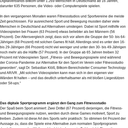
Digitalverbands Bitkom unter 1.269 Menschen in Deutschland ab 16 Jahren,
darunter 635 Personen, die Video- oder Computerspiele spielen.
In den vergangenen Monaten waren Fitnessstudios und Sportvereine die meiste
Zeit geschlossen. Für ausreichend Sport und Bewegung mussten daher viele
Menschen in Deutschland auf Alternativen umsteigen. Dabei ist Sport mithilfe von
Videospielen bei Frauen (63 Prozent) etwas beliebter als bei Männern (56
Prozent). Der Altersvergleich zeigt, dass sich vor allem die Gruppe der 50- bis 64-
Jährigen (68 Prozent) mit solchen Games fit hält. Allerdings sind es unter den 16-
bis 29-Jährigen (66 Prozent) nicht viel weniger und unter den 30- bis 49-Jährigen
noch mehr als die Hälfte (57 Prozent). In der Gruppe ab 65 Jahren treiben 32
Prozent mit Videospielen Sport. „Fitness- und Bewegungsspiele sind während
der Corona-Pandemie zur Alternative für den Sport im Verein oder Fitnessstudio
geworden“, sagt Dr. Sebastian Klöß, Bitkom-Bereichsleiter Consumer Technology
und AR/VR. „Mit solchen Videospielen kann man sich in den eigenen vier
Wänden fit halten – und das deutlich unterhaltsamer als mit bloßen Liegestützen
oder Sit-ups.“
Das digitale Sportprogramm ergänzt den Gang zum Fitnessstudio
Der Spaß beim Sport animiert: Zwei Drittel (67 Prozent) derjenigen, die Fitness-
und Bewegungsspiele nutzen, werden durch diese Games motiviert, Sport zu
treiben. Zudem ist diese Art des Sports sehr praktisch: So stimmen 64 Prozent der
Aussage zu, dass die Spiele eine Alternative zum normalen Sportprogramm