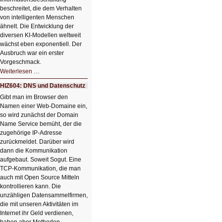
beschreitet, die dem Verhalten
von intelligenten Menschen
ähnelt. Die Entwicklung der
diversen KI-Modellen weltweit
wächst eben exponentiell. Der
Ausbruch war ein erster
Vorgeschmack.
HIZ605:
Weiterlesen …
Der
Ausbruch
HIZ604: DNS und Datenschutz
der
KI
Gibt man im Browser den
Namen einer Web-Domaine ein,
so wird zunächst der Domain
Name Service bemüht, der die
zugehörige IP-Adresse
zurückmeldet. Darüber wird
dann die Kommunikation
aufgebaut. Soweit Sogut. Eine
TCP-Kommunikation, die man
auch mit Open Source Mitteln
kontrollieren kann. Die
unzähligen Datensammelfirmen,
die mit unseren Aktivitäten im
Internet ihr Geld verdienen,