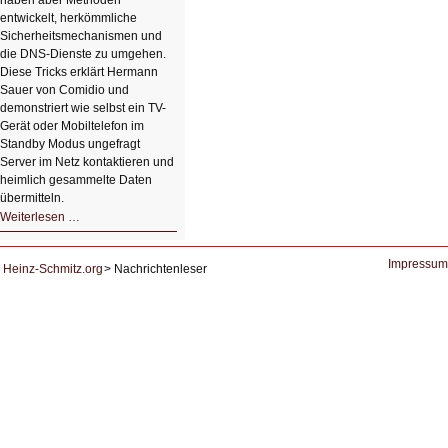
haben aber Methoden
entwickelt, herkömmliche
Sicherheitsmechanismen und
die DNS-Dienste zu umgehen.
Diese Tricks erklärt Hermann
Sauer von Comidio und
demonstriert wie selbst ein TV-
Gerät oder Mobiltelefon im
Standby Modus ungefragt
Server im Netz kontaktieren und
heimlich gesammelte Daten
übermitteln.
HIZ604:
Weiterlesen …
DNS
und
Datenschutz
Impressum
Heinz-Schmitz.org
Nachrichtenleser