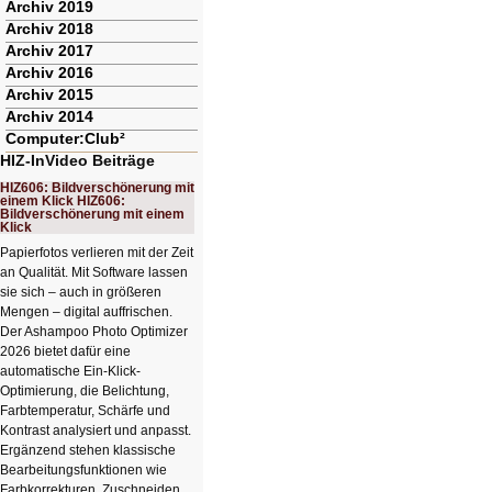
Archiv 2019
Archiv 2018
Archiv 2017
Archiv 2016
Archiv 2015
Archiv 2014
Computer:Club²
HIZ-InVideo Beiträge
HIZ606: Bildverschönerung mit
einem Klick HIZ606:
Bildverschönerung mit einem
Klick
Papierfotos verlieren mit der Zeit
an Qualität. Mit Software lassen
sie sich – auch in größeren
Mengen – digital auffrischen.
Der Ashampoo Photo Optimizer
2026 bietet dafür eine
automatische Ein-Klick-
Optimierung, die Belichtung,
Farbtemperatur, Schärfe und
Kontrast analysiert und anpasst.
Ergänzend stehen klassische
Bearbeitungsfunktionen wie
Farbkorrekturen, Zuschneiden,