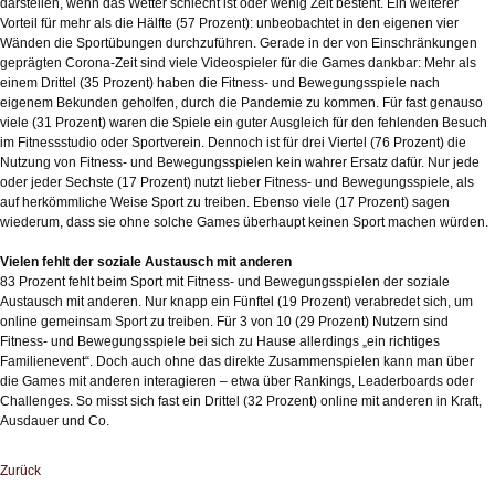
darstellen, wenn das Wetter schlecht ist oder wenig Zeit besteht. Ein weiterer
Vorteil für mehr als die Hälfte (57 Prozent): unbeobachtet in den eigenen vier
Wänden die Sportübungen durchzuführen. Gerade in der von Einschränkungen
geprägten Corona-Zeit sind viele Videospieler für die Games dankbar: Mehr als
einem Drittel (35 Prozent) haben die Fitness- und Bewegungsspiele nach
eigenem Bekunden geholfen, durch die Pandemie zu kommen. Für fast genauso
viele (31 Prozent) waren die Spiele ein guter Ausgleich für den fehlenden Besuch
im Fitnessstudio oder Sportverein. Dennoch ist für drei Viertel (76 Prozent) die
Nutzung von Fitness- und Bewegungsspielen kein wahrer Ersatz dafür. Nur jede
oder jeder Sechste (17 Prozent) nutzt lieber Fitness- und Bewegungsspiele, als
auf herkömmliche Weise Sport zu treiben. Ebenso viele (17 Prozent) sagen
wiederum, dass sie ohne solche Games überhaupt keinen Sport machen würden.
Vielen fehlt der soziale Austausch mit anderen
83 Prozent fehlt beim Sport mit Fitness- und Bewegungsspielen der soziale
Austausch mit anderen. Nur knapp ein Fünftel (19 Prozent) verabredet sich, um
online gemeinsam Sport zu treiben. Für 3 von 10 (29 Prozent) Nutzern sind
Fitness- und Bewegungsspiele bei sich zu Hause allerdings „ein richtiges
Familienevent“. Doch auch ohne das direkte Zusammenspielen kann man über
die Games mit anderen interagieren – etwa über Rankings, Leaderboards oder
Challenges. So misst sich fast ein Drittel (32 Prozent) online mit anderen in Kraft,
Ausdauer und Co.
Zurück