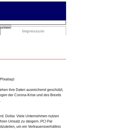
chbegriffe
Suchen
Impressum
/Pixabay)
sehen ihre Daten ausreichend geschützt,
egen der Corona-Krise und des Brexits
.
d. Dollar. Viele Unternehmen nutzen
hren Umsatz zu steigern. PCI Pal
tzuteilen, um ein Vertrauensverhältnis