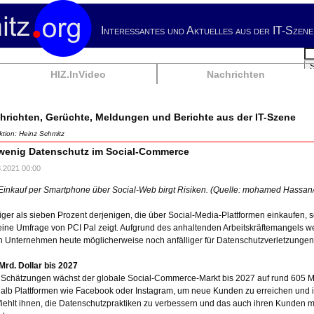
Interessantes und Aktuelles aus der IT-Szene
Su
HIZ.InVideo
Nachrichten
hrichten, Gerüchte, Meldungen und Berichte aus der IT-Szene
tion: Heinz Schmitz
wenig Datenschutz im Social-Commerce
8.2021 00:00
Einkauf per Smartphone über Social-Web birgt Risiken. (Quelle: mohamed Hassan
ger als sieben Prozent derjenigen, die über Social-Media-Plattformen einkaufen, 
eine Umfrage von PCI Pal zeigt. Aufgrund des anhaltenden Arbeitskräftemangels w
n Unternehmen heute möglicherweise noch anfälliger für Datenschutzverletzungen
Mrd. Dollar bis 2027
 Schätzungen wächst der globale Social-Commerce-Markt bis 2027 auf rund 605 Mr
alb Plattformen wie Facebook oder Instagram, um neue Kunden zu erreichen und i
iehlt ihnen, die Datenschutzpraktiken zu verbessern und das auch ihren Kunden mi