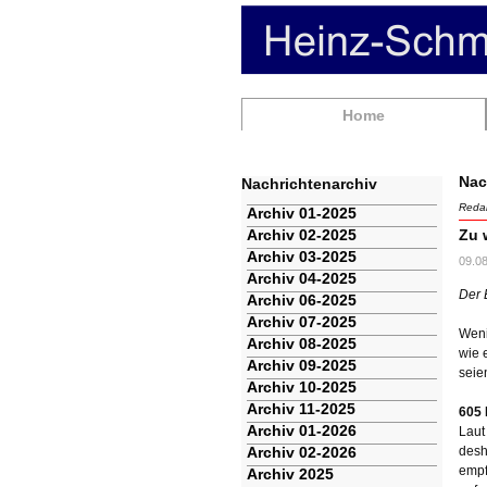
Navigation
Home
überspringen
Nac
Nachrichtenarchiv
Redak
Navigation
Archiv 01-2025
überspringen
Archiv 02-2025
Zu 
Archiv 03-2025
09.0
Archiv 04-2025
Der 
Archiv 06-2025
Archiv 07-2025
Weni
Archiv 08-2025
wie 
Archiv 09-2025
seie
Archiv 10-2025
Archiv 11-2025
605 
Archiv 01-2026
Laut
Archiv 02-2026
desh
empf
Archiv 2025