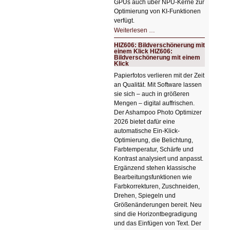
GPUs auch über NPU-Kerne zur
Optimierung von KI-Funktionen
verfügt.
HIZ607:
Weiterlesen …
Schicker
kompakter
HIZ606: Bildverschönerung mit
Rechenturbo
einem Klick HIZ606:
Bildverschönerung mit einem
Klick
Papierfotos verlieren mit der Zeit
an Qualität. Mit Software lassen
sie sich – auch in größeren
Mengen – digital auffrischen.
Der Ashampoo Photo Optimizer
2026 bietet dafür eine
automatische Ein-Klick-
Optimierung, die Belichtung,
Farbtemperatur, Schärfe und
Kontrast analysiert und anpasst.
Ergänzend stehen klassische
Bearbeitungsfunktionen wie
Farbkorrekturen, Zuschneiden,
Drehen, Spiegeln und
Größenänderungen bereit. Neu
sind die Horizontbegradigung
und das Einfügen von Text. Der