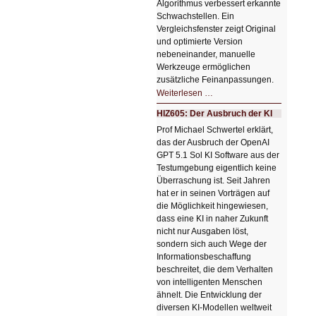
Algorithmus verbessert erkannte
Schwachstellen. Ein
Vergleichsfenster zeigt Original
und optimierte Version
nebeneinander, manuelle
Werkzeuge ermöglichen
zusätzliche Feinanpassungen.
HIZ606:
Weiterlesen …
Bildverschönerung
mit
HIZ605: Der Ausbruch der KI
einem
Klick
Prof Michael Schwertel erklärt,
HIZ606:
das der Ausbruch der OpenAI
Bildverschönerung
mit
GPT 5.1 Sol KI Software aus der
einem
Testumgebung eigentlich keine
Klick
Überraschung ist. Seit Jahren
hat er in seinen Vorträgen auf
die Möglichkeit hingewiesen,
dass eine KI in naher Zukunft
nicht nur Ausgaben löst,
sondern sich auch Wege der
Informationsbeschaffung
beschreitet, die dem Verhalten
von intelligenten Menschen
ähnelt. Die Entwicklung der
diversen KI-Modellen weltweit