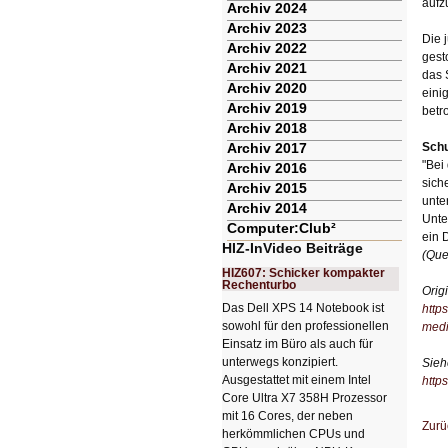
aufz
Archiv 2024
Archiv 2023
Die 
Archiv 2022
gest
Archiv 2021
das 
Archiv 2020
eini
Archiv 2019
betr
Archiv 2018
Archiv 2017
Schu
"Bei
Archiv 2016
sich
Archiv 2015
unte
Archiv 2014
Unte
Computer:Club²
ein 
HIZ-InVideo Beiträge
(Que
HIZ607: Schicker kompakter
Rechenturbo
Orig
Das Dell XPS 14 Notebook ist
http
sowohl für den professionellen
medi
Einsatz im Büro als auch für
unterwegs konzipiert.
Sieh
Ausgestattet mit einem Intel
http
Core Ultra X7 358H Prozessor
mit 16 Cores, der neben
Zurü
herkömmlichen CPUs und