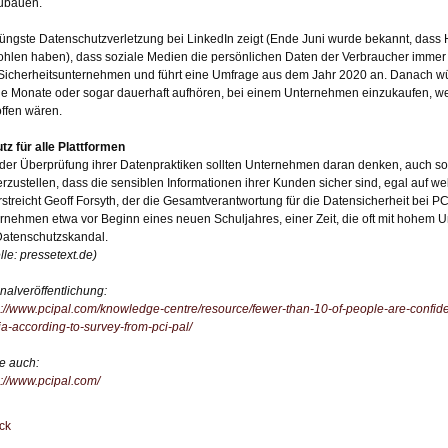
ubauen.
jüngste Datenschutzverletzung bei LinkedIn zeigt (Ende Juni wurde bekannt, dass
ohlen haben), dass soziale Medien die persönlichen Daten der Verbraucher immer
Sicherheitsunternehmen und führt eine Umfrage aus dem Jahr 2020 an. Danach wü
ge Monate oder sogar dauerhaft aufhören, bei einem Unternehmen einzukaufen, we
offen wären.
tz für alle Plattformen
 der Überprüfung ihrer Datenpraktiken sollten Unternehmen daran denken, auch so
erzustellen, dass die sensiblen Informationen ihrer Kunden sicher sind, egal auf wel
rstreicht Geoff Forsyth, der die Gesamtverantwortung für die Datensicherheit bei PC
rnehmen etwa vor Beginn eines neuen Schuljahres, einer Zeit, die oft mit hohem Um
Datenschutzskandal.
lle: pressetext.de)
inalveröffentlichung:
s://www.pcipal.com/knowledge-centre/resource/fewer-than-10-of-people-are-confiden
a-according-to-survey-from-pci-pal/
e auch:
s://www.pcipal.com/
ck