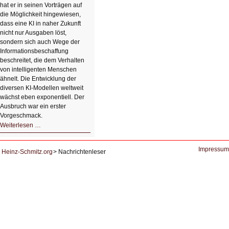
hat er in seinen Vorträgen auf
die Möglichkeit hingewiesen,
dass eine KI in naher Zukunft
nicht nur Ausgaben löst,
sondern sich auch Wege der
Informationsbeschaffung
beschreitet, die dem Verhalten
von intelligenten Menschen
ähnelt. Die Entwicklung der
diversen KI-Modellen weltweit
wächst eben exponentiell. Der
Ausbruch war ein erster
Vorgeschmack.
HIZ605:
Weiterlesen …
Der
Ausbruch
der
KI
Impressum
Heinz-Schmitz.org
Nachrichtenleser