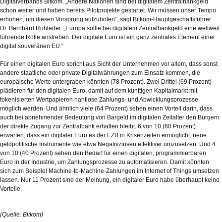
Digitalverbands Bitkom. „Andere Nationen sind bei digitalem Zentralbankgeld
schon weiter und haben bereits Pilotprojekte gestartet. Wir müssen unser Tempo
erhöhen, um diesen Vorsprung aufzuholen“, sagt Bitkom-Hauptgeschäftsführer
Dr. Bernhard Rohleder. „Europa sollte bei digitalem Zentralbankgeld eine weltweit
führende Rolle anstreben. Der digitale Euro ist ein ganz zentrales Element einer
digital souveränen EU.“
Für einen digitalen Euro spricht aus Sicht der Unternehmen vor allem, dass sonst
andere staatliche oder private Digitalwährungen zum Einsatz kommen, die
europäische Werte untergraben könnten (78 Prozent). Zwei Drittel (69 Prozent)
plädieren für den digitalen Euro, damit auf dem künftigen Kapitalmarkt mit
tokenisierten Wertpapieren nahtlose Zahlungs- und Abwicklungsprozesse
möglich werden. Und ähnlich viele (64 Prozent) sehen einen Vorteil darin, dass
auch bei abnehmender Bedeutung von Bargeld im digitalen Zeitalter den Bürgern
der direkte Zugang zur Zentralbank erhalten bleibt. 6 von 10 (60 Prozent)
erwarten, dass ein digitaler Euro es der EZB in Krisenzeiten ermöglicht, neue
geldpolitische Instrumente wie etwa Negativzinsen effektiver umzusetzen. Und 4
von 10 (40 Prozent) sehen den Bedarf für einen digitalen, programmierbaren
Euro in der Industrie, um Zahlungsprozesse zu automatisieren. Damit könnten
sich zum Beispiel Machine-to-Machine-Zahlungen im Internet of Things umsetzen
lassen. Nur 11 Prozent sind der Meinung, ein digitaler Euro habe überhaupt keine
Vorteile.
(Quelle: Bitkom)