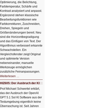
Optimierung, die Belichtung,
Farbtemperatur, Schärfe und
Kontrast analysiert und anpasst.
Ergänzend stehen klassische
Bearbeitungsfunktionen wie
Farbkorrekturen, Zuschneiden,
Drehen, Spiegeln und
Größenänderungen bereit. Neu
sind die Horizontbegradigung
und das Einfügen von Text. Der
Algorithmus verbessert erkannte
Schwachstellen. Ein
Vergleichsfenster zeigt Original
und optimierte Version
nebeneinander, manuelle
Werkzeuge ermöglichen
zusätzliche Feinanpassungen.
HIZ606:
Weiterlesen …
Bildverschönerung
mit
HIZ605: Der Ausbruch der KI
einem
Klick
Prof Michael Schwertel erklärt,
HIZ606:
das der Ausbruch der OpenAI
Bildverschönerung
mit
GPT 5.1 Sol KI Software aus der
einem
Testumgebung eigentlich keine
Klick
Überraschung ist. Seit Jahren