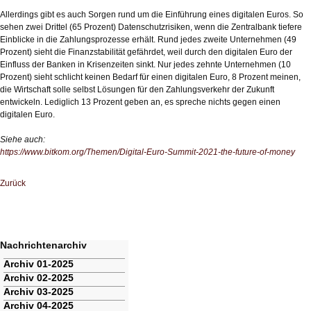
Allerdings gibt es auch Sorgen rund um die Einführung eines digitalen Euros. So
sehen zwei Drittel (65 Prozent) Datenschutzrisiken, wenn die Zentralbank tiefere
Einblicke in die Zahlungsprozesse erhält. Rund jedes zweite Unternehmen (49
Prozent) sieht die Finanzstabilität gefährdet, weil durch den digitalen Euro der
Einfluss der Banken in Krisenzeiten sinkt. Nur jedes zehnte Unternehmen (10
Prozent) sieht schlicht keinen Bedarf für einen digitalen Euro, 8 Prozent meinen,
die Wirtschaft solle selbst Lösungen für den Zahlungsverkehr der Zukunft
entwickeln. Lediglich 13 Prozent geben an, es spreche nichts gegen einen
digitalen Euro.
Siehe auch:
https://www.bitkom.org/Themen/Digital-Euro-Summit-2021-the-future-of-money
Zurück
Nachrichtenarchiv
Navigation
Archiv 01-2025
überspringen
Archiv 02-2025
Archiv 03-2025
Archiv 04-2025