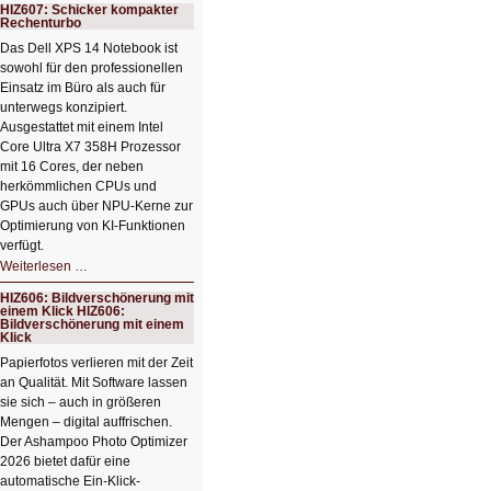
HIZ607: Schicker kompakter
Rechenturbo
Das Dell XPS 14 Notebook ist
sowohl für den professionellen
Einsatz im Büro als auch für
unterwegs konzipiert.
Ausgestattet mit einem Intel
Core Ultra X7 358H Prozessor
mit 16 Cores, der neben
herkömmlichen CPUs und
GPUs auch über NPU-Kerne zur
Optimierung von KI-Funktionen
verfügt.
HIZ607:
Weiterlesen …
Schicker
kompakter
HIZ606: Bildverschönerung mit
Rechenturbo
einem Klick HIZ606:
Bildverschönerung mit einem
Klick
Papierfotos verlieren mit der Zeit
an Qualität. Mit Software lassen
sie sich – auch in größeren
Mengen – digital auffrischen.
Der Ashampoo Photo Optimizer
2026 bietet dafür eine
automatische Ein-Klick-